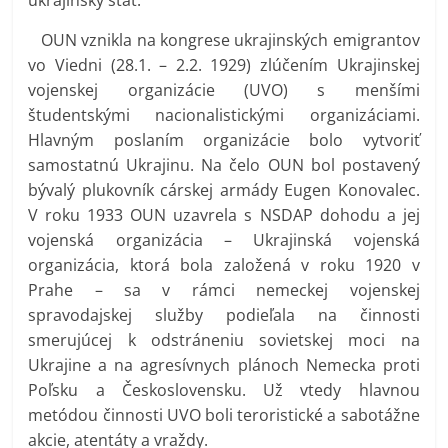
OUN vznikla na kongrese ukrajinských emigrantov
vo Viedni (28.1. – 2.2. 1929) zlúčením Ukrajinskej
vojenskej organizácie (UVO) s menšími
študentskými nacionalistickými organizáciami.
Hlavným poslaním organizácie bolo vytvoriť
samostatnú Ukrajinu. Na čelo OUN bol postavený
bývalý plukovník cárskej armády Eugen Konovalec.
V roku 1933 OUN uzavrela s NSDAP dohodu a jej
vojenská organizácia – Ukrajinská vojenská
organizácia, ktorá bola založená v roku 1920 v
Prahe – sa v rámci nemeckej vojenskej
spravodajskej služby podieľala na činnosti
smerujúcej k odstráneniu sovietskej moci na
Ukrajine a na agresívnych plánoch Nemecka proti
Poľsku a Československu. Už vtedy hlavnou
metódou činnosti UVO boli teroristické a sabotážne
akcie, atentáty a vraždy.