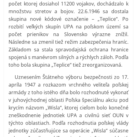
počet ktorej dosiahol 11200 vojakov, dochádzalo k
množstvu stretov a bojov. 22.6.1946 sa dostala
skupina nové kódové označenie – „Teplice“. Po
rozbití veľkých skupín UPA na poľskom území sa
počet prienikov na Slovensko výrazne znížil.
Následne sa zmenil tiež režim zabezpečenia hraníc.
Základom sa stala spravodajská ochrana hranice
spojená s manévrom silných a rýchlych záloh. Podľa
toho bola skupina „Teplice“ tiež zreorganizovaná.
Uznesením Štátneho výboru bezpečnosti zo 17.
apríla 1947 a rozkazom vrchného veliteľa poľskej
armády z toho istého dňa bolo rozhodnuté vykonať
v juhovýchodnej oblasti Poľska špeciálnu akciu pod
krycím názvom „Wisla“, ktorej cieľom bolo konečné
zneškodnenie jednotiek UPA a civilnú sieť OUN v
týchto oblastiach. Podľa rozhodnutia poľskej vlády
jednotky zúčastňujúce sa operácie „Wisla“ súčasne