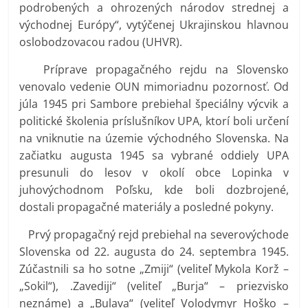
podrobených a ohrozených národov strednej a
východnej Európy“, vytýčenej Ukrajinskou hlavnou
oslobodzovacou radou (UHVR).
Príprave propagačného rejdu na Slovensko
venovalo vedenie OUN mimoriadnu pozornosť. Od
júla 1945 pri Sambore prebiehal špeciálny výcvik a
politické školenia príslušníkov UPA, ktorí boli určení
na vniknutie na územie východného Slovenska. Na
začiatku augusta 1945 sa vybrané oddiely UPA
presunuli do lesov v okolí obce Lopinka v
juhovýchodnom Poľsku, kde boli dozbrojené,
dostali propagačné materiály a posledné pokyny.
Prvý propagačný rejd prebiehal na severovýchode
Slovenska od 22. augusta do 24. septembra 1945.
Zúčastnili sa ho sotne „Zmiji“ (veliteľ Mykola Korž –
„Sokil“), .Zavediji“ (veliteľ „Burja“ – priezvisko
neznáme) a „Bulava“ (veliteľ Volodymyr Hoško –