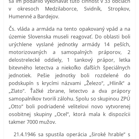
sa im podarilo vykonávať túto činnosť v 33 obciach
v okresoch Medzilaborce, Svidník, Stropkov,
Humenné a Bardejov.
Čs. vláda a armáda na tento opakovaný vpád a na
územie Slovenska museli reagovať. Do oblasti boli
urýchlene vyslané jednotky armády 14 peších,
motorizovaných a samopalných práporov, 2
delostrelecké oddiely, 1 tankový prápor, letka
bitevného letectva a niekoľko ďaľších špeciálnych
jednotiek. Pešie jednotky boli rozdelené do
podskupín s krycími názvami „Železo“, „Hliník“ a
„Zlato“. Ťažké zbrane, letectvo a dva prápory
samopalníkov tvorili zálohu. Spolu so skupinou ZPÚ
„Otto“ boli podriadené velitelovi novo vytvorenej
osobitnej skupiny „Ocel“, ktorá mala k dispozícii
takmer 7000 mužov.
21.4.1946 sa spustila operácia „široké hrable“ s