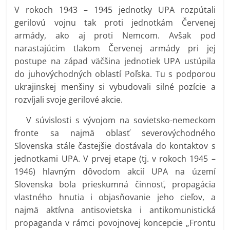
V rokoch 1943 – 1945 jednotky UPA rozpútali
gerilovú vojnu tak proti jednotkám Červenej
armády, ako aj proti Nemcom. Avšak pod
narastajúcim tlakom Červenej armády pri jej
postupe na západ väčšina jednotiek UPA ustúpila
do juhovýchodných oblastí Poľska. Tu s podporou
ukrajinskej menšiny si vybudovali silné pozície a
rozvíjali svoje gerilové akcie.
V súvislosti s vývojom na sovietsko-nemeckom
fronte sa najmä oblasť severovýchodného
Slovenska stále častejšie dostávala do kontaktov s
jednotkami UPA. V prvej etape (tj. v rokoch 1945 –
1946) hlavným dôvodom akcií UPA na území
Slovenska bola prieskumná činnosť, propagácia
vlastného hnutia i objasňovanie jeho cieľov, a
najmä aktívna antisovietska i antikomunistická
propaganda v rámci povojnovej koncepcie „Frontu