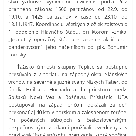
štvortýždňové výnimočné cvičenie podľa §22
branného zákona: 1500 partizánov od 22.9. do
19.10. a 1425 partizánov v čase od 23.10. do
18.11.1947. Koordináciu všetkých zložiek zaisťovalo
1. oddelenie Hlavného štábu, pri ktorom vznikol
„Jednotný operačný štáb pre vedenie akcií proti
banderovcom“. Jeho náčelníkom bol plk. Bohumír
Lomský.
Ťažisko činnosti skupiny Teplice sa postupne
presúvalo z Vihorlatu na západný okraj Slánských
vrchov, na severné a južné svahy Nízkych Tatier, do
údolia Hnilca a Hornádu a do priestoru medzi
Spišskú Novú Ves a Rožňavu. Príslušníci UPA
postupovali na západ, pričom dokázali za deň
prekonať aj 40 km v horskom a zalesnenom teréne.
Pri početných súbojoch s československými
bezpečnostnými zložkami používali osvedčený a v
praxi vyskúšaný spôsobu prenikania, ktorý spočíval