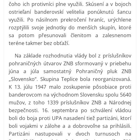
čoho ich protivníci plne využili. Skúsení a v bojoch
ostrieľaní banderovskí velitelia ponúknutú šancu
využili. Po násilnom prekročení hraníc, urýchlene
rozptýlili svoje jednotky do menších skupín, ktoré
sa potom přesunovali členitom a zalesnenom
teréne takmer bez obťaží.
Na základe rozhodnutia vlády bol z príslušníkov
pohraničných útvarov ZNB sformovaný v priebehu
júna a júla samostatný Pohraničný pluk ZNB
„Slovensko“. Skupina Teplice bola reorganizovaná.
K 13. júlu 1947 malo zoskupenie pôsobiace proti
banderovcom na východnom Slovensku spolu 5640
mužov, z toho 1339 príslušníkov ZNB a Národnej
bezpečnosti. 16. septembra po schválení vládou
boli do boja proti UPA nasadení tiež partizáni, ktorí
boli vojakmi v zálohe a a dobrovoľne sa prihlásili.
Partizáni nastupovali v dvoch turnusoch na