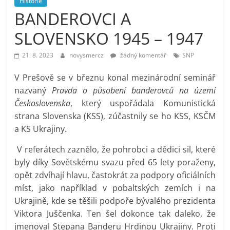
Historie
prospívá?
BANDEROVCI A
SLOVENSKO 1945 – 1947
21. 8. 2023
novysmercz
žádný komentář
SNP
V Prešově se v březnu konal mezinárodní seminář
nazvaný
Pravda o působení banderovců na území
Československa
, který uspořádala Komunistická
strana Slovenska (KSS), zúčastnily se ho KSS, KSČM
a KS Ukrajiny.
V referátech zaznělo, že pohrobci a dědici sil, které
byly díky Sovětskému svazu před 65 lety poraženy,
opět zdvíhají hlavu, častokrát za podpory oficiálních
míst, jako například v pobaltských zemích i na
Ukrajině, kde se těšili podpoře bývalého prezidenta
Viktora Juščenka. Ten šel dokonce tak daleko, že
jmenoval Stepana Banderu Hrdinou Ukrajiny. Proti