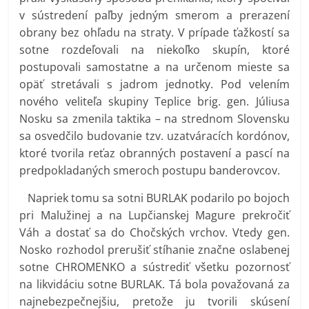
v sústredení paľby jedným smerom a prerazení
obrany bez ohľadu na straty. V prípade ťažkostí sa
sotne rozdeľovali na niekoľko skupín, ktoré
postupovali samostatne a na určenom mieste sa
opäť stretávali s jadrom jednotky. Pod velením
nového veliteľa skupiny Teplice brig. gen. Júliusa
Nosku sa zmenila taktika – na strednom Slovensku
sa osvedčilo budovanie tzv. uzatváracích kordónov,
ktoré tvorila reťaz obranných postavení a pascí na
predpokladaných smeroch postupu banderovcov.
Napriek tomu sa sotni BURLAK podarilo po bojoch
pri Malužinej a na Lupčianskej Magure prekročiť
Váh a dostať sa do Chočských vrchov. Vtedy gen.
Nosko rozhodol prerušiť stíhanie značne oslabenej
sotne CHROMENKO a sústrediť všetku pozornosť
na likvidáciu sotne BURLAK. Tá bola považovaná za
najnebezpečnejšiu, pretože ju tvorili skúsení