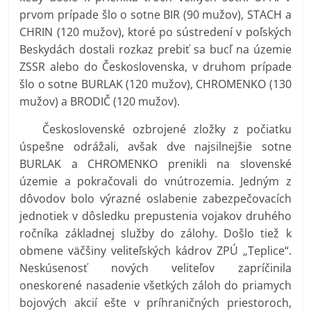
prvom prípade šlo o sotne BIR (90 mužov), STACH a
CHRIN (120 mužov), ktoré po sústredení v poľských
Beskydách dostali rozkaz prebiť sa bucľ na územie
ZSSR alebo do Československa, v druhom prípade
šlo o sotne BURLAK (120 mužov), CHROMENKO (130
mužov) a BRODIČ (120 mužov).
Československé ozbrojené zložky z počiatku
úspešne odrážali, avšak dve najsilnejšie sotne
BURLAK a CHROMENKO prenikli na slovenské
územie a pokračovali do vnútrozemia. Jedným z
dôvodov bolo výrazné oslabenie zabezpečovacích
jednotiek v dôsledku prepustenia vojakov druhého
ročníka základnej služby do zálohy. Došlo tiež k
obmene väčšiny veliteľských kádrov ZPÚ „Teplice“.
Neskúsenosť nových veliteľov zapríčinila
oneskorené nasadenie všetkých záloh do priamych
bojových akcií ešte v príhraničných priestoroch,