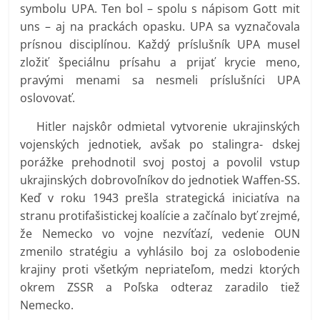
symbolu UPA. Ten bol – spolu s nápisom Gott mit
uns – aj na prackách opasku. UPA sa vyznačovala
prísnou disciplínou. Každý príslušník UPA musel
zložiť špeciálnu prísahu a prijať krycie meno,
pravými menami sa nesmeli príslušníci UPA
oslovovať.
Hitler najskôr odmietal vytvorenie ukrajinských
vojenských jednotiek, avšak po stalingra- dskej
porážke prehodnotil svoj postoj a povolil vstup
ukrajinských dobrovoľníkov do jednotiek Waffen-SS.
Keď v roku 1943 prešla strategická iniciatíva na
stranu protifašistickej koalície a začínalo byť zrejmé,
že Nemecko vo vojne nezvíťazí, vedenie OUN
zmenilo stratégiu a vyhlásilo boj za oslobodenie
krajiny proti všetkým nepriateľom, medzi ktorých
okrem ZSSR a Poľska odteraz zaradilo tiež
Nemecko.