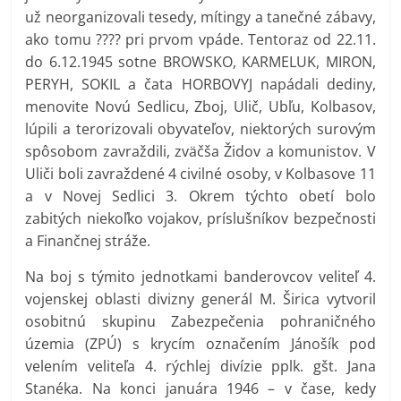
už neorganizovali tesedy, mítingy a tanečné zábavy,
ako tomu ???? pri prvom vpáde. Tentoraz od 22.11.
do 6.12.1945 sotne BROWSKO, KARMELUK, MIRON,
PERYH, SOKIL a čata HORBOVYJ napádali dediny,
menovite Novú Sedlicu, Zboj, Ulič, Ubľu, Kolbasov,
lúpili a terorizovali obyvateľov, niektorých surovým
spôsobom zavraždili, zväčša Židov a komunistov. V
Uliči boli zavraždené 4 civilné osoby, v Kolbasove 11
a v Novej Sedlici 3. Okrem týchto obetí bolo
zabitých niekoľko vojakov, príslušníkov bezpečnosti
a Finančnej stráže.
Na boj s týmito jednotkami banderovcov veliteľ 4.
vojenskej oblasti divizny generál M. Širica vytvoril
osobitnú skupinu Zabezpečenia pohraničného
územia (ZPÚ) s krycím označením Jánošík pod
velením veliteľa 4. rýchlej divízie pplk. gšt. Jana
Stanéka. Na konci januára 1946 – v čase, kedy