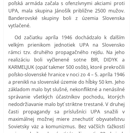
poľská armáda začala s ofenzívnymi akciami proti
UPA, mala skupina Jánošík približne 2500 mužov.
Banderovské skupiny boli z územia Slovenska
vytlačené.
Od začiatku apríla 1946 dochádzalo k ďalším
velkým prienikom jednotiek UPA na Slovensko
rámci tzv. druhého propagačného rejdu. Na jeho
realizáciu boli vyčlenené sotne BIR, DIDYK a
KARMELJUK (opäť takmer 500 osôb), ktoré prekročili
poľsko-slovenské hranice v noci zo 4 – 5. apríla 1946
a prenikli na slovenské územie do hĺbky 50 km. Jeho
základom malo byt slušné, nekonfliktné a nenásilné
správanie všetkých účastníkov pochodu, ktorých
nedodržiavanie malo byť striktne trestané. V druhej
časti propagandy sa príslušníci UPA snažili v
maximálnej možnej miere znechutiť obyvateľstvu
Sovietsky väz a komunizmus. Bez väčších ťažkostí