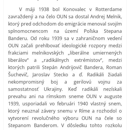
V máji 1938 bol Konovalec v Rotterdame
zavraždený a na čelo OUN sa dostal Andrej Melnik,
ktorý pred odchodom do emigrácie menoval svojím
splnomocnencom na území Poľska Stepana
Banderu. Od roku 1939 sa v zahraničnom vedení
OUN začali prehlbovať ideologické rozpory medzi
frakciami melnikovských „liberálne umiernených
liberálov“ a „radikálnych extrémistov“, medzi
ktorých patrili Stepán Andrijovič Bandera, Roman
Šuchevič, Jaroslav Stecko a ď. Radikáli žiadali
nekompromisný boj a gerilovú vojnu za
samostatnosť Ukrajiny. Keď radikáli nezískali
prevahu ani na rímskom sneme OUN v auguste
1939, usporiadali vo februári 1940 vlastný snem,
ktorý neuznal závery snemu v Ríme a rozhodol o
vytvorení revolučného výboru OUN na čele so
Stepanom Banderom. V dôsledku tohto rozkolu