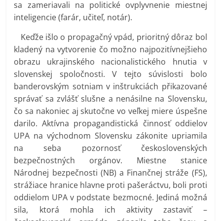
sa zameriavali na politické ovplyvnenie miestnej
inteligencie (farár, učiteľ, notár).
Keďže išlo o propagačný vpád, prioritný dôraz bol
kladený na vytvorenie čo možno najpozitívnejšieho
obrazu ukrajinského nacionalistického hnutia v
slovenskej spoločnosti. V tejto súvislosti bolo
banderovským sotniam v inštrukciách přikazované
správať sa zvlášť slušne a nenásilne na Slovensku,
čo sa nakoniec aj skutočne vo veľkej miere úspešne
darilo. Aktívna propagandistická činnosť oddielov
UPA na východnom Slovensku zákonite upriamila
na seba pozornosť československých
bezpečnostných orgánov. Miestne stanice
Národnej bezpečnosti (NB) a Finančnej stráže (FS),
strážiace hranice hlavne proti pašeráctvu, boli proti
oddielom UPA v podstate bezmocné. Jediná možná
sila, ktorá mohla ich aktivity zastaviť –