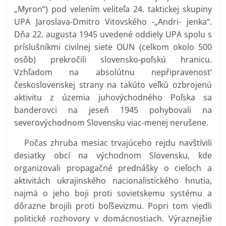
„Myron“) pod velením veliteľa 24. taktickej skupiny
UPA Jaroslava-Dmitro Vitovského -„Andri- jenka“.
Dňa 22. augusta 1945 uvedené oddiely UPA spolu s
príslušníkmi civilnej siete OUN (celkom okolo 500
osôb) prekročili slovensko-poľskú hranicu.
Vzhľadom na absolútnu nepřipravenost‘
československej strany na takúto veľkú ozbrojenú
aktivitu z územia juhovýchodného Poľska sa
banderovci na jeseň 1945 pohybovali na
severovýchodnom Slovensku viac-menej nerušene.
Počas zhruba mesiac trvajúceho rejdu navštívili
desiatky obcí na východnom Slovensku, kde
organizovali propagačné prednášky o cieľoch a
aktivitách ukrajinského nacionalistického hnutia,
najmä o jeho boji proti sovietskemu systému a
dôrazne brojili proti boľševizmu. Popri tom viedli
politické rozhovory v domácnostiach. Výraznejšie