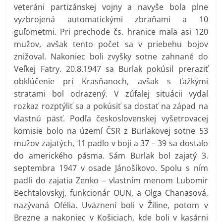
veteráni partizánskej vojny a navyše bola plne
vyzbrojená automatickými zbraňami a 10
guľometmi. Pri prechode čs. hranice mala asi 120
mužov, avšak tento počet sa v priebehu bojov
znižoval. Nakoniec boli zvyšky sotne zahnané do
Veľkej Fatry. 20.8.1947 sa Burlak pokúsil preraziť
obkľúčenie pri Krasňanoch, avšak s ťažkými
stratami bol odrazený. V zúfalej situácii vydal
rozkaz rozptýliť sa a pokúsiť sa dostať na západ na
vlastnú päsť. Podľa československej vyšetrovacej
komisie bolo na území ČSR z Burlakovej sotne 53
mužov zajatých, 11 padlo v boji a 37 – 39 sa dostalo
do amerického pásma. Sám Burlak bol zajatý 3.
septembra 1947 v osade Jánošíkovo. Spolu s ním
padli do zajatia Zenko – vlastním menom Lubomir
Bechtalovskyj, funkcionár OUN, a Olga Chanasová,
nazývaná Ofélia. Uväznení boli v Žiline, potom v
Brezne a nakoniec v Košiciach, kde boli v kasárni