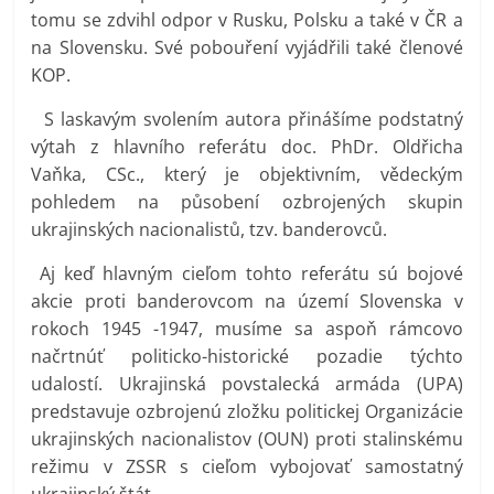
tomu se zdvihl odpor v Rusku, Polsku a také v ČR a
na Slovensku. Své pobouření vyjádřili také členové
KOP.
S laskavým svolením autora přinášíme podstatný
výtah z hlavního referátu doc. PhDr. Oldřicha
Vaňka, CSc., který je objektivním, vědeckým
pohledem na působení ozbrojených skupin
ukrajinských nacionalistů, tzv. banderovců.
Aj keď hlavným cieľom tohto referátu sú bojové
akcie proti banderovcom na území Slovenska v
rokoch 1945 -1947, musíme sa aspoň rámcovo
načrtnúť politicko-historické pozadie týchto
udalostí. Ukrajinská povstalecká armáda (UPA)
predstavuje ozbrojenú zložku politickej Organizácie
ukrajinských nacionalistov (OUN) proti stalinskému
režimu v ZSSR s cieľom vybojovať samostatný
ukrajinský štát.