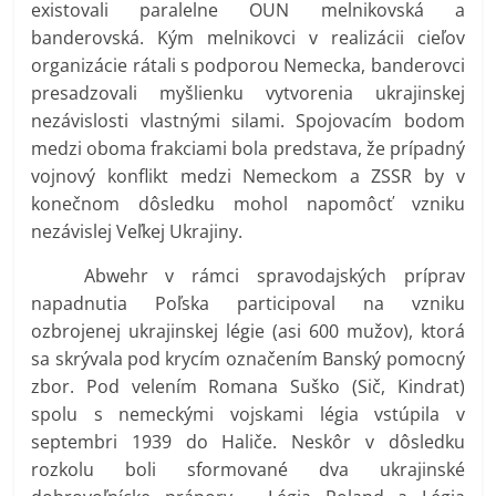
existovali paralelne OUN melnikovská a
banderovská. Kým melnikovci v realizácii cieľov
organizácie rátali s podporou Nemecka, banderovci
presadzovali myšlienku vytvorenia ukrajinskej
nezávislosti vlastnými silami. Spojovacím bodom
medzi oboma frakciami bola predstava, že prípadný
vojnový konflikt medzi Nemeckom a ZSSR by v
konečnom dôsledku mohol napomôcť vzniku
nezávislej Veľkej Ukrajiny.
Abwehr v rámci spravodajských príprav
napadnutia Poľska participoval na vzniku
ozbrojenej ukrajinskej légie (asi 600 mužov), ktorá
sa skrývala pod krycím označením Banský pomocný
zbor. Pod velením Romana Suško (Sič, Kindrat)
spolu s nemeckými vojskami légia vstúpila v
septembri 1939 do Haliče. Neskôr v dôsledku
rozkolu boli sformované dva ukrajinské