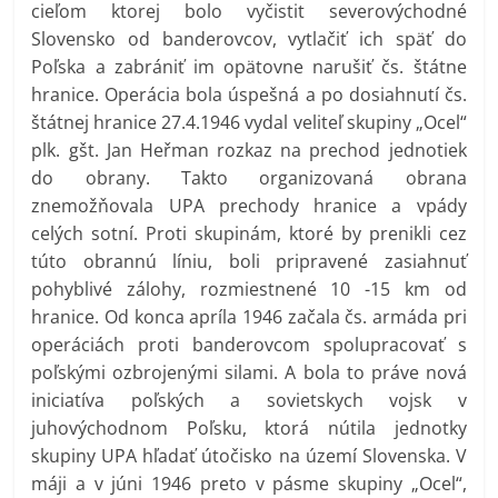
cieľom ktorej bolo vyčistit severovýchodné
Slovensko od banderovcov, vytlačiť ich späť do
Poľska a zabrániť im opätovne narušiť čs. štátne
hranice. Operácia bola úspešná a po dosiahnutí čs.
štátnej hranice 27.4.1946 vydal veliteľ skupiny „Ocel“
plk. gšt. Jan Heřman rozkaz na prechod jednotiek
do obrany. Takto organizovaná obrana
znemožňovala UPA prechody hranice a vpády
celých sotní. Proti skupinám, ktoré by prenikli cez
túto obrannú líniu, boli pripravené zasiahnuť
pohyblivé zálohy, rozmiestnené 10 -15 km od
hranice. Od konca apríla 1946 začala čs. armáda pri
operáciách proti banderovcom spolupracovať s
poľskými ozbrojenými silami. A bola to práve nová
iniciatíva poľských a sovietskych vojsk v
juhovýchodnom Poľsku, ktorá nútila jednotky
skupiny UPA hľadať útočisko na území Slovenska. V
máji a v júni 1946 preto v pásme skupiny „Ocel“,