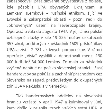
zabezpečovali presídľovanie obyvateľstva z oblastí,
kde pôsobila UPA obývaných Ukrajincami a
Lemkami (Lemkové – rusínské etnikum, žijící ve
Lvovské a Zakarpatské oblasti – pozn. red.) do
„obnovených“ území na severozápade krajiny.
Operácia trvala do augusta 1947. V jej rámci poľské
ozbrojené zložky v sile 19 335 mužov uskutočnili
357 akcií, pri ktorých zneškodnili 1509 príslušníkov
UPA a zistili 2 781 aktívnych pomocníkov. V rámci
operácie „Visia“ vysídlili a deportovali medzi 130
000 ľudí tiež 34 000 Lemkov. To malo za následok
zvýšené napätie na poľsko-slovenskej hranici – časť
banderovcov sa pokúšala zachrániť prechodom cez
Slovensko na západ, predovšetkým do okupačných
zón USA v Rakúsku a v Nemecku.
Tlak banderovských oddielov na slovenskú
hranicu vzrástol v apríli 1947 a kulminoval v júni,
kedy došlo k prieniku troch veľkých sotní UPA. V