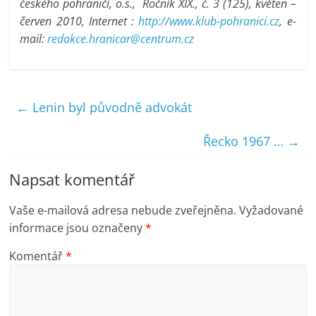
českého pohraničí, o.s., Ročník XIX., č. 3 (125), květen –
červen 2010, Internet :
http://www.klub-pohranici.cz
, e-
mail:
redakce.hranicar@centrum.cz
←
Lenin byl původně advokát
Řecko 1967 …
→
Napsat komentář
Vaše e-mailová adresa nebude zveřejněna.
Vyžadované
informace jsou označeny
*
Komentář
*