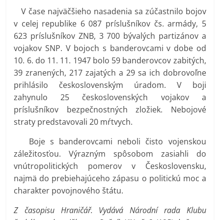
V čase najväčšieho nasadenia sa zúčastnilo bojov
v celej republike 6 087 príslušníkov čs. armády, 5
623 príslušníkov ZNB, 3 700 bývalých partizánov a
vojakov SNP. V bojoch s banderovcami v dobe od
10. 6. do 11. 11. 1947 bolo 59 banderovcov zabitých,
39 zranených, 217 zajatých a 29 sa ich dobrovoľne
prihlásilo československým úradom. V boji
zahynulo 25 československých vojakov a
príslušníkov bezpečnostných zložiek. Nebojové
straty predstavovali 20 mŕtvych.
Boje s banderovcami neboli čisto vojenskou
záležitosťou. Výrazným spôsobom zasiahli do
vnútropolitických pomerov v Československu,
najmä do prebiehajúceho zápasu o politickú moc a
charakter povojnového štátu.
Z časopisu Hraničář. Vydává Národní rada Klubu