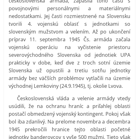
československá armáda, zápasila toho času s
povojnovými personálnymi a materiálnymi
nedostatkami. Jej časti rozmiestnené na Slovensku
tvorili 4. vojenskú oblasť s jednotkami so
slovenským mužstvom a velením. Až po ukončení
príprav 11. septembra 1945 Čs. armáda začala
vojenskú operáciu na vyčistenie priestoru
severovýchodného Slovenska od jednotiek UPA
prakticky v dobe, keď dve z troch sotní územie
Slovenska už opustili a tretiu sotňu jednotky
armády bez väčších problémov vytlačili na územie
východnej Lemkoviny (24.9.1945), tj. okolie Lvova.
Československá vláda a velenie armády vtedy
usúdili, že na ochranu hraníc a priľahlej oblasti
postačí obmedzený vojenský kontingent. Pokoj však
bol iba zdanlivý. Na prelome novembra a decembra
1945 prekročili hranice tejto oblasti početné
jednotky banderovcov s vyše 500 mužmi. Tieto však