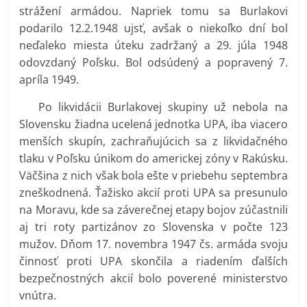
strážení armádou. Napriek tomu sa Burlakovi
podarilo 12.2.1948 ujsť, avšak o niekoľko dní bol
neďaleko miesta úteku zadržaný a 29. júla 1948
odovzdaný Poľsku. Bol odsúdený a popravený 7.
apríla 1949.
Po likvidácii Burlakovej skupiny už nebola na
Slovensku žiadna ucelená jednotka UPA, iba viacero
menších skupín, zachraňujúcich sa z likvidačného
tlaku v Poľsku únikom do americkej zóny v Rakúsku.
Väčšina z nich však bola ešte v priebehu septembra
zneškodnená. Ťažisko akcií proti UPA sa presunulo
na Moravu, kde sa záverečnej etapy bojov zúčastnili
aj tri roty partizánov zo Slovenska v počte 123
mužov. Dňom 17. novembra 1947 čs. armáda svoju
činnosť proti UPA skončila a riadením ďalších
bezpečnostných akcií bolo poverené ministerstvo
vnútra.