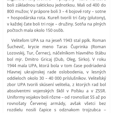
boli základnou taktickou jednotkou. Mali od 400 do
800 mužov; V prápore boli 3 – 4 bojové roty – sotne
+ hospodárska rota. Kureň tvorili tri čaty (plutony),
v každej čate boli tri roje – družiny. Sotňa na plných
počtoch mala okolo 150 osôb.
Veliteľom UPA sa na jeseň 1943 stal pplk. Roman
Šuchevič, krycie meno Taras Čuprinka (Roman
Lozovskij, Tur, Černec), náčelníkom hlavného štábu
bol mjr. Dmitro Gricaj (Dub, Oleg, Sirko). V roku
1944 mala UPA, ktorá bola v tom čase podriadená
Hlavnej ukrajinskej rade oslobodenia, v lesných
oddieloch okolo 30 – 40 000 príslušníkov. Veliteľský
zbor UPA tvorili skúsení velitelia, z ktorých rad bol
absolventmi vojenských škôl v Poľsku a v ZSSR.
Uniformy vojakov boli rôzne – od rovnošiat SS až po
rovnošaty Červenej armády, avšak všetci bez
rozdielu nosili čapice s odznakom trojzubca –