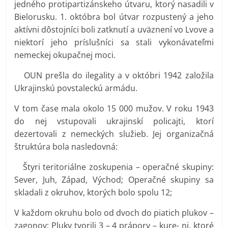
jedného protipartizánskeho útvaru, ktorý nasadili v
Bielorusku. 1. októbra bol útvar rozpustený a jeho
aktívni dôstojníci boli zatknutí a uväznení vo Lvove a
niektorí jeho príslušníci sa stali vykonávateľmi
nemeckej okupačnej moci.
OUN prešla do ilegality a v októbri 1942 založila
Ukrajinskú povstaleckú armádu.
V tom čase mala okolo 15 000 mužov. V roku 1943
do nej vstupovali ukrajinskí policajti, ktorí
dezertovali z nemeckých služieb. Jej organizačná
štruktúra bola nasledovná:
Štyri teritoriálne zoskupenia – operačné skupiny:
Sever, Juh, Západ, Východ; Operačné skupiny sa
skladali z okruhov, ktorých bolo spolu 12;
V každom okruhu bolo od dvoch do piatich plukov –
zagonov; Pluky tvorili 3 – 4 prápory – kure- ni, ktoré