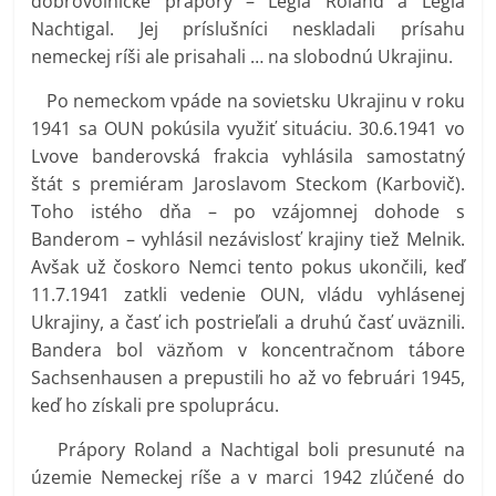
dobrovoľnícke prápory – Légia Roland a Légia
Nachtigal. Jej príslušníci neskladali prísahu
nemeckej ríši ale prisahali … na slobodnú Ukrajinu.
Po nemeckom vpáde na sovietsku Ukrajinu v roku
1941 sa OUN pokúsila využiť situáciu. 30.6.1941 vo
Lvove banderovská frakcia vyhlásila samostatný
štát s premiéram Jaroslavom Steckom (Karbovič).
Toho istého dňa – po vzájomnej dohode s
Banderom – vyhlásil nezávislosť krajiny tiež Melnik.
Avšak už čoskoro Nemci tento pokus ukončili, keď
11.7.1941 zatkli vedenie OUN, vládu vyhlásenej
Ukrajiny, a časť ich postrieľali a druhú časť uväznili.
Bandera bol väzňom v koncentračnom tábore
Sachsenhausen a prepustili ho až vo februári 1945,
keď ho získali pre spoluprácu.
Prápory Roland a Nachtigal boli presunuté na
územie Nemeckej ríše a v marci 1942 zlúčené do