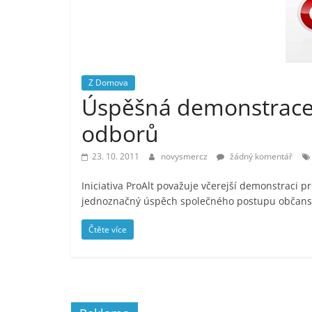
vlastně
prospívá?
Z Domova
Úspěšná demonstrace 
odborů
23. 10. 2011
novysmercz
žádný komentář
Iniciativa ProAlt považuje včerejší demonstraci 
jednoznačný úspěch společného postupu občanský
Čtěte více