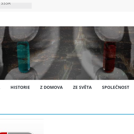
 SSSR
 bylo s
ión?
nsku
A
HISTORIE
Z DOMOVA
ZE SVĚTA
SPOLEČNOST