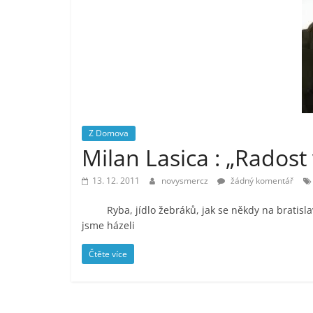
vlastně
prospívá?
Z Domova
Milan Lasica : „Rados
13. 12. 2011
novysmercz
žádný komentář
Ryba, jídlo žebráků, jak se někdy na bratislavsk
jsme házeli
Čtěte více