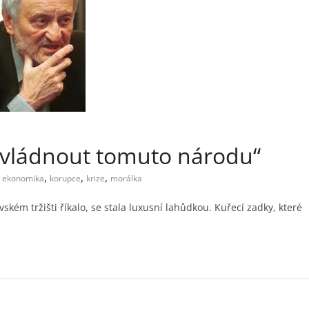
t vládnout tomuto národu“
,
,
,
ekonomika
korupce
krize
morálka
ém tržišti říkalo, se stala luxusní lahůdkou. Kuřecí zadky, které