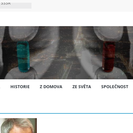
 SSSR
 bylo s
ión?
nsku
A
HISTORIE
Z DOMOVA
ZE SVĚTA
SPOLEČNOST