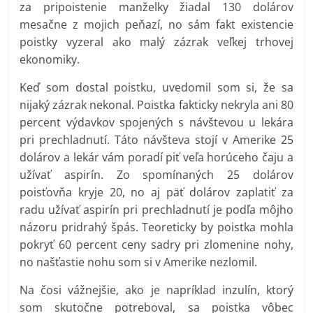
za pripoistenie manželky žiadal 130 dolárov
mesačne z mojich peňazí, no sám fakt existencie
poistky vyzeral ako malý zázrak veľkej trhovej
ekonomiky.
Keď som dostal poistku, uvedomil som si, že sa
nijaký zázrak nekonal. Poistka fakticky nekryla ani 80
percent výdavkov spojených s návštevou u lekára
pri prechladnutí. Táto návšteva stojí v Amerike 25
dolárov a lekár vám poradí piť veľa horúceho čaju a
užívať aspirín. Zo spomínaných 25 dolárov
poisťovňa kryje 20, no aj päť dolárov zaplatiť za
radu užívať aspirín pri prechladnutí je podľa môjho
názoru pridrahý špás. Teoreticky by poistka mohla
pokryť 60 percent ceny sadry pri zlomenine nohy,
no našťastie nohu som si v Amerike nezlomil.
Na čosi vážnejšie, ako je napríklad inzulín, ktorý
som skutočne potreboval, sa poistka vôbec