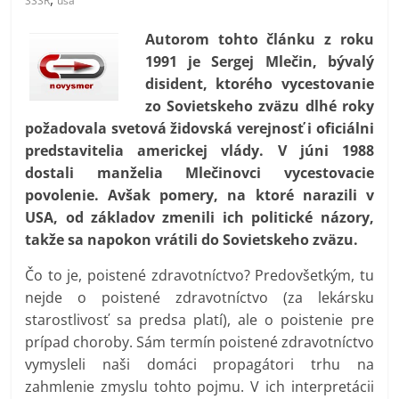
SSSR
usa
prospívá?
Autorom tohto článku z roku
1991 je Sergej Mlečin, bývalý
disident, ktorého vycestovanie
zo Sovietskeho zväzu dlhé roky
požadovala svetová židovská verejnosť i oficiálni
predstavitelia americkej vlády. V júni 1988
dostali manželia Mlečinovci vycestovacie
povolenie. Avšak pomery, na ktoré narazili v
USA, od základov zmenili ich politické názory,
takže sa napokon vrátili do Sovietskeho zväzu.
Čo to je, poistené zdravotníctvo? Predovšetkým, tu
nejde o poistené zdravotníctvo (za lekársku
starostlivosť sa predsa platí), ale o poistenie pre
prípad choroby. Sám termín poistené zdravotníctvo
vymysleli naši domáci propagátori trhu na
zahmlenie zmyslu tohto pojmu. V ich interpretácii