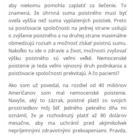
aby niekomu pomohla zaplatiť za liečenie. To
znamená, že úhrnná suma poistného musí byť
oveľa vyššia než suma vyplatených poistiek. Preto
sa poisťovacie spoločnosti na jednej strane usilujú
o zvýšenie poistného a na druhej strane maximálne
obmedzujú rozsah a možnosť získať poistnú sumu.
Nakoľko tu ide o zdravie a život, možnosti zvyšovať
výšku poistného sú veľmi veľké. Nemocenské
poistenie je teda veľmi výnosný druh podnikania a
poisťovacie spoločnosti prekvitajú. A čo pacienti?
Ako som už povedal, na rozdiel od 40 miliónov
Američanov som mal nemocenské poistenie.
Navyše, aký to zázrak, poistné platil zo svojich
prostriedkov môj šéf. Jedného pekného dňa mi
oznámil, že je rozhodnutý platiť až 80 dolárov
mesačne, aby ma uchránil pred akýmikoľvek
nepríjemnými zdravotnými prekvapeniami. Pravda,