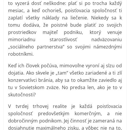
to vyzerá dosť neškodne: plať si po trocha každý
mesiac, a keď ochorieš, poisťovacia spoločnosť ti
zaplatí všetky náklady na liečenie. Niekedy sa k
tomu dodáva, že poistné bude platiť zo svojich
prostriedkov majiteľ podniku, ktorý venuje
mimoriadnu starostlivosť nadväzovaniu
„sociálneho partnerstva“ so svojimi námezdnými
robotníkmi.
Keď ich človek počúva, mimovoľne vyroní aj slzu od
dojatia. Ako skvele je „tam“ všetko zariadené a ti zlí
konzervatívci bránia, aby sa to okamžite zaviedlo aj
tu v Sovietskom zväze. No predsa len, ako je to v
skutočnosti?
V tvrdej trhovej realite je každá poisťovacia
spoločnosť predovšetkým komerčným, a nie
dobročinným podnikom. Jej činnosť je zameraná na
dosiahnutie maximálneho zisku, a vôbec nie na to,