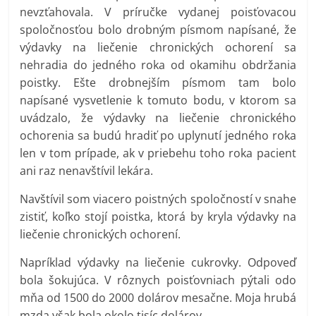
nevzťahovala. V príručke vydanej poisťovacou
spoločnosťou bolo drobným písmom napísané, že
výdavky na liečenie chronických ochorení sa
nehradia do jedného roka od okamihu obdržania
poistky. Ešte drobnejším písmom tam bolo
napísané vysvetlenie k tomuto bodu, v ktorom sa
uvádzalo, že výdavky na liečenie chronického
ochorenia sa budú hradiť po uplynutí jedného roka
len v tom prípade, ak v priebehu toho roka pacient
ani raz nenavštívil lekára.
Navštívil som viacero poistných spoločností v snahe
zistiť, koľko stojí poistka, ktorá by kryla výdavky na
liečenie chronických ochorení.
Napríklad výdavky na liečenie cukrovky. Odpoveď
bola šokujúca. V rôznych poisťovniach pýtali odo
mňa od 1500 do 2000 dolárov mesačne. Moja hrubá
mzda však bola okolo tisíc dolárov…