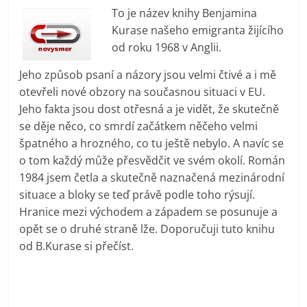
prospívá?
To je název knihy Benjamina
Kurase našeho emigranta žijícího
od roku 1968 v Anglii.
Jeho způsob psaní a názory jsou velmi čtivé a i mě
otevřeli nové obzory na současnou situaci v EU.
Jeho fakta jsou dost otřesná a je vidět, že skutečně
se děje něco, co smrdí začátkem něčeho velmi
špatného a hrozného, co tu ještě nebylo. A navíc se
o tom každý může přesvědčit ve svém okolí. Román
1984 jsem četla a skutečně naznačená mezinárodní
situace a bloky se teď právě podle toho rýsují.
Hranice mezi východem a západem se posunuje a
opět se o druhé straně lže. Doporučuji tuto knihu
od B.Kurase si přečíst.