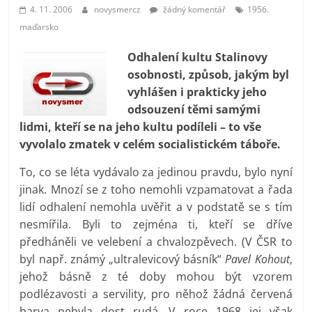
prospívá?
4. 11. 2006
novysmercz
žádný komentář
1956.
maďarsko
Odhalení kultu Stalinovy
osobnosti, způsob, jakým byl
vyhlášen i prakticky jeho
odsouzení těmi samými
lidmi, kteří se na jeho kultu podíleli – to vše
vyvolalo zmatek v celém socialistickém táboře.
To, co se léta vydávalo za jedinou pravdu, bylo nyní
jinak. Mnozí se z toho nemohli vzpamatovat a řada
lidí odhalení nemohla uvěřit a v podstatě se s tím
nesmířila. Byli to zejména ti, kteří se dříve
předháněli ve velebení a chvalozpěvech. (V ČSR to
byl např. známý „ultralevicový básník“
Pavel Kohout
,
jehož básně z té doby mohou být vzorem
podlézavosti a servility, pro něhož žádná červená
barva nebyla dost rudá. V roce 1968 jej však