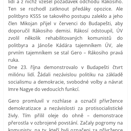
lidí a z nichž vzešel požadavek odchodu Rákosiho.
Ten se rozhodl zatknout předáky opozice. Ale
politbyro KSSS se takového postupu zaleklo a jeho
člen Mikojan přijel v červenci do Budapešti, aby
doporučil Rákosiho demisi. Rákosí odstoupil, ÚV
zvolil několik rehabilitovaných komunistů do
politbyra a Jánoše Kádára tajemníkem ÚV, ale
prvním tajemníkem se stal Gero – Rákosiho pravá
ruka.
Dne 23. října demonstrovalo v Budapešti čtvrt
miliónu lidí. Žádali nezávislou politiku na základě
socialismu a demokracie, svobodné volby a návrat
Imre Nagye do vedoucích funkcí.
Gero promluvil v rozhlase a označil přívržence
demokratizace a nezávislosti za protisocialistické
živly. Tím přilil oleje do ohně – demonstrace
přerostla v ozbrojené povstání. Začaly pogromy na
komunisty, na ty, kteří byli označeni za přívržence