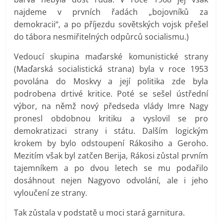
najdeme v prvních řadách „bojovníků za
demokracii“, a po příjezdu sovětských vojsk přešel
do tábora nesmiřitelných odpůrců socialismu.)
Vedoucí skupina maďarské komunistické strany
(Maďarská socialistická strana) byla v roce 1953
povolána do Moskvy a její politika zde byla
podrobena drtivé kritice. Poté se sešel ústřední
výbor, na němž nový předseda vlády Imre Nagy
pronesl obdobnou kritiku a vyslovil se pro
demokratizaci strany i státu. Dalším logickým
krokem by bylo odstoupení Rákosiho a Geroho.
Mezitím však byl zatčen Berija, Rákosi zůstal prvním
tajemníkem a po dvou letech se mu podařilo
dosáhnout nejen Nagyovo odvolání, ale i jeho
vyloučení ze strany.
Tak zůstala v podstatě u moci stará garnitura.