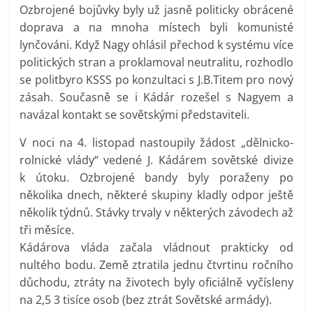
Ozbrojené bojůvky byly už jasně politicky obrácené
doprava a na mnoha místech byli komunisté
lynčováni. Když Nagy ohlásil přechod k systému více
politických stran a proklamoval neutralitu, rozhodlo
se politbyro KSSS po konzultaci s J.B.Titem pro nový
zásah. Současně se i Kádár rozešel s Nagyem a
navázal kontakt se sovětskými představiteli.
V noci na 4. listopad nastoupily žádost „dělnicko-
rolnické vlády“ vedené J. Kádárem sovětské divize
k útoku. Ozbrojené bandy byly poraženy po
několika dnech, některé skupiny kladly odpor ještě
několik týdnů. Stávky trvaly v některých závodech až
tři měsíce.
Kádárova vláda začala vládnout prakticky od
nultého bodu. Země ztratila jednu čtvrtinu ročního
důchodu, ztráty na životech byly oficiálně vyčísleny
na 2,5 3 tisíce osob (bez ztrát Sovětské armády).