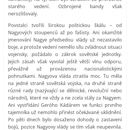
starého vedení. Ozbrojené bandy však
nerozlišovaly.
Povstalci tvořili širokou politickou škálu – od
Nagyových stoupenců až po fašisty. Ani okamžité
jmenování Nagye předsedou vlády už nezastavilo
boje, a protože vedení nemělo sílu zvládnout situaci
vojensky, požádalo o zákrok sovětské jednotky.
Jejich zásah však vyvolal ještě větší vlnu odporu,
převážně už provázenou nacionalistickými
pohnutkami. Nagyova vláda ztratila moc. Tu měla
na jedné straně sovětská vojska, na druhé straně
různé rady (nazývající se dělnické, revoluční nebo
národní), které ne vždy a ne zcela stály za Nagyem.
Ani vystřídání Geróho Kádárem ve funkci prvního
tajemníka už nemohlo přinést očekávané uklidnění.
Po pěti dnech bylo dosaženo dohody o zastavení
bojů, pozice Nagyovy vlády se tím však neupevnila.