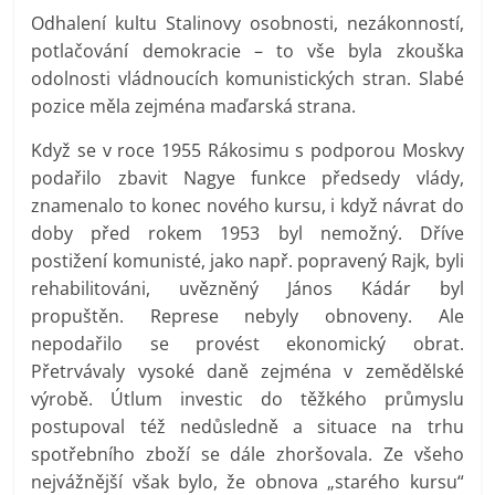
Odhalení kultu Stalinovy osobnosti, nezákonností,
potlačování demokracie – to vše byla zkouška
odolnosti vládnoucích komunistických stran. Slabé
pozice měla zejména maďarská strana.
Když se v roce 1955 Rákosimu s podporou Moskvy
podařilo zbavit Nagye funkce předsedy vlády,
znamenalo to konec nového kursu, i když návrat do
doby před rokem 1953 byl nemožný. Dříve
postižení komunisté, jako např. popravený Rajk, byli
rehabilitováni, uvězněný János Kádár byl
propuštěn. Represe nebyly obnoveny. Ale
nepodařilo se provést ekonomický obrat.
Přetrvávaly vysoké daně zejména v zemědělské
výrobě. Útlum investic do těžkého průmyslu
postupoval též nedůsledně a situace na trhu
spotřebního zboží se dále zhoršovala. Ze všeho
nejvážnější však bylo, že obnova „starého kursu“