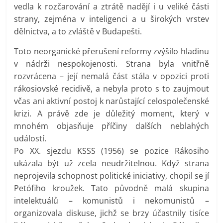
vedla k rozčarování a ztrátě nadějí i u veliké části
strany, zejména v inteligenci a u širokých vrstev
dělnictva, a to zvláště v Budapešti.
Toto neorganické přerušení reformy zvýšilo hladinu
v nádrži nespokojenosti. Strana byla vnitřně
rozvrácena – její nemalá část stála v opozici proti
rákosiovské recidivě, a nebyla proto s to zaujmout
včas ani aktivní postoj k narůstající celospolečenské
krizi. A právě zde je důležitý moment, který v
mnohém objasňuje příčiny dalších neblahých
událostí.
Po XX. sjezdu KSSS (1956) se pozice Rákosiho
ukázala být už zcela neudržitelnou. Když strana
neprojevila schopnost politické iniciativy, chopil se jí
Petófiho kroužek. Tato původně malá skupina
intelektuálů – komunistů i nekomunistů –
organizovala diskuse, jichž se brzy účastnily tisíce