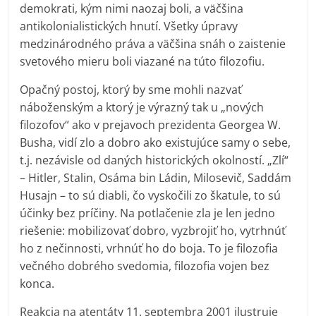
demokrati, kým nimi naozaj boli, a väčšina
antikolonialistických hnutí. Všetky úpravy
medzinárodného práva a väčšina snáh o zaistenie
svetového mieru boli viazané na túto filozofiu.
Opačný postoj, ktorý by sme mohli nazvať
náboženským a ktorý je výrazný tak u „nových
filozofov“ ako v prejavoch prezidenta Georgea W.
Busha, vidí zlo a dobro ako existujúce samy o sebe,
t.j. nezávisle od daných historických okolností. „Zlí“
– Hitler, Stalin, Osáma bin Ládin, Milosevič, Saddám
Husajn – to sú diabli, čo vyskočili zo škatule, to sú
účinky bez príčiny. Na potlačenie zla je len jedno
riešenie: mobilizovať dobro, vyzbrojiť ho, vytrhnúť
ho z nečinnosti, vrhnúť ho do boja. To je filozofia
večného dobrého svedomia, filozofia vojen bez
konca.
Reakcia na atentáty 11. septembra 2001 ilustruje