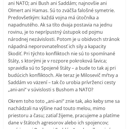
ani NATO; ani Bush ani Saddám; najnovšie ani
Olmert ani Hamas. Sú to zväčša falošné symetrie.
Predovšetkým: každá vojna má útočníka a
napadnutého. Ak sa títo dvaja postavia na jednu
rovinu, je to neprípustný ústupok od pojmu
národnej nezávislosti. Potom je u obidvoch stránok
nápadná neporovnateľnosť ich sily a kapacity
škodiť. Pri týchto konfliktoch nie sú to spomínané
štáty, s ktorými je v rozpore pokroková ľavica;
spravidla sú to Spojené štáty – a bude to tak aj pri
budúcich konfliktoch. Ale teraz je Milosevič mŕtvy a
Saddám vo väzení – tak čo urobia prívrženci cesty
„ani-ani“ v súvislosti s Bushom a NATO?
Okrem toho toto „ani-ani“ znie tak, ako keby sme sa
nachádzali na výšine nad touto melou, mimo
priestoru a času; zatiaľ žijeme, pracujeme a platíme
dane v štátoch agresorov alebo ich spojencov;