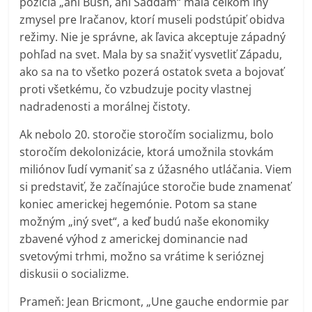
pozícia „ani Bush, ani Saddám“ mala celkom iný
zmysel pre Iračanov, ktorí museli podstúpiť obidva
režimy. Nie je správne, ak ľavica akceptuje západný
pohľad na svet. Mala by sa snažiť vysvetliť Západu,
ako sa na to všetko pozerá ostatok sveta a bojovať
proti všetkému, čo vzbudzuje pocity vlastnej
nadradenosti a morálnej čistoty.
Ak nebolo 20. storočie storočím socializmu, bolo
storočím dekolonizácie, ktorá umožnila stovkám
miliónov ľudí vymaniť sa z úžasného utláčania. Viem
si predstaviť, že začínajúce storočie bude znamenať
koniec americkej hegemónie. Potom sa stane
možným „iný svet“, a keď budú naše ekonomiky
zbavené výhod z americkej dominancie nad
svetovými trhmi, možno sa vrátime k serióznej
diskusii o socializme.
Prameň: Jean Bricmont, „Une gauche endormie par