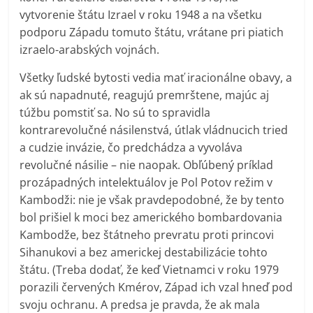
vytvorenie štátu Izrael v roku 1948 a na všetku
podporu Západu tomuto štátu, vrátane pri piatich
izraelo-arabských vojnách.
Všetky ľudské bytosti vedia mať iracionálne obavy, a
ak sú napadnuté, reagujú premrštene, majúc aj
túžbu pomstiť sa. No sú to spravidla
kontrarevolučné násilenstvá, útlak vládnucich tried
a cudzie invázie, čo predchádza a vyvoláva
revolučné násilie – nie naopak. Obľúbený príklad
prozápadných intelektuálov je Pol Potov režim v
Kambodži: nie je však pravdepodobné, že by tento
bol prišiel k moci bez amerického bombardovania
Kambodže, bez štátneho prevratu proti princovi
Sihanukovi a bez americkej destabilizácie tohto
štátu. (Treba dodať, že keď Vietnamci v roku 1979
porazili červených Kmérov, Západ ich vzal hneď pod
svoju ochranu. A predsa je pravda, že ak mala