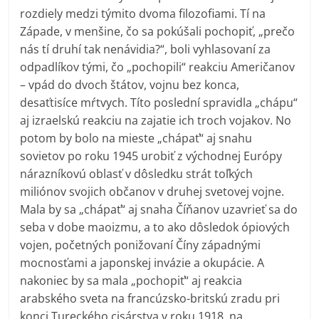
rozdiely medzi týmito dvoma filozofiami. Tí na
Západe, v menšine, čo sa pokúšali pochopiť, „prečo
nás tí druhí tak nenávidia?“, boli vyhlasovaní za
odpadlíkov tými, čo „pochopili“ reakciu Američanov
– vpád do dvoch štátov, vojnu bez konca,
desaťtisíce mŕtvych. Títo poslední spravidla „chápu“
aj izraelskú reakciu na zajatie ich troch vojakov. No
potom by bolo na mieste „chápať“ aj snahu
sovietov po roku 1945 urobiť z východnej Európy
nárazníkovú oblasť v dôsledku strát toľkých
miliónov svojich občanov v druhej svetovej vojne.
Mala by sa „chápať“ aj snaha Číňanov uzavrieť sa do
seba v dobe maoizmu, a to ako dôsledok ópiových
vojen, početných ponižovaní Číny západnými
mocnosťami a japonskej invázie a okupácie. A
nakoniec by sa mala „pochopiť“ aj reakcia
arabského sveta na francúzsko-britskú zradu pri
konci Tureckého cisárstva v roku 1918, na