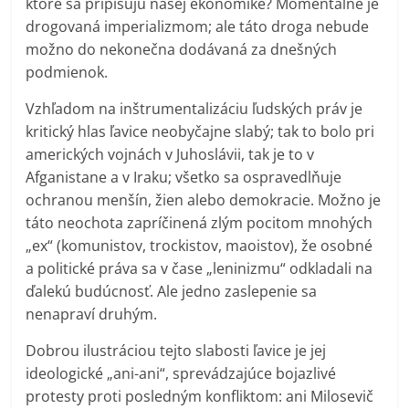
ktoré sa pripisujú našej ekonomike? Momentálne je
drogovaná imperializmom; ale táto droga nebude
možno do nekonečna dodávaná za dnešných
podmienok.
Vzhľadom na inštrumentalizáciu ľudských práv je
kritický hlas ľavice neobyčajne slabý; tak to bolo pri
amerických vojnách v Juhoslávii, tak je to v
Afganistane a v Iraku; všetko sa ospravedlňuje
ochranou menšín, žien alebo demokracie. Možno je
táto neochota zapríčinená zlým pocitom mnohých
„ex“ (komunistov, trockistov, maoistov), že osobné
a politické práva sa v čase „leninizmu“ odkladali na
ďalekú budúcnosť. Ale jedno zaslepenie sa
nenapraví druhým.
Dobrou ilustráciou tejto slabosti ľavice je jej
ideologické „ani-ani“, sprevádzajúce bojazlivé
protesty proti posledným konfliktom: ani Milosevič