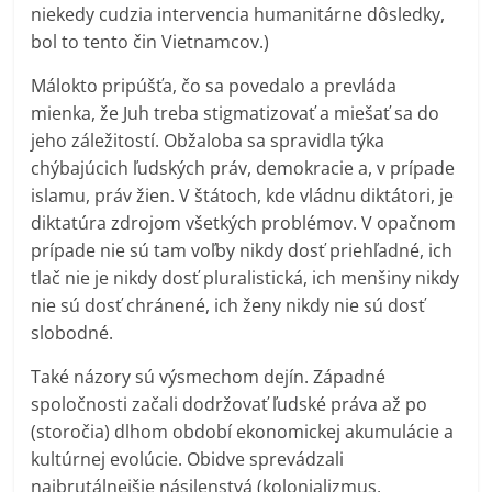
niekedy cudzia intervencia humanitárne dôsledky,
bol to tento čin Vietnamcov.)
Málokto pripúšťa, čo sa povedalo a prevláda
mienka, že Juh treba stigmatizovať a miešať sa do
jeho záležitostí. Obžaloba sa spravidla týka
chýbajúcich ľudských práv, demokracie a, v prípade
islamu, práv žien. V štátoch, kde vládnu diktátori, je
diktatúra zdrojom všetkých problémov. V opačnom
prípade nie sú tam voľby nikdy dosť priehľadné, ich
tlač nie je nikdy dosť pluralistická, ich menšiny nikdy
nie sú dosť chránené, ich ženy nikdy nie sú dosť
slobodné.
Také názory sú výsmechom dejín. Západné
spoločnosti začali dodržovať ľudské práva až po
(storočia) dlhom období ekonomickej akumulácie a
kultúrnej evolúcie. Obidve sprevádzali
najbrutálnejšie násilenstvá (kolonializmus,