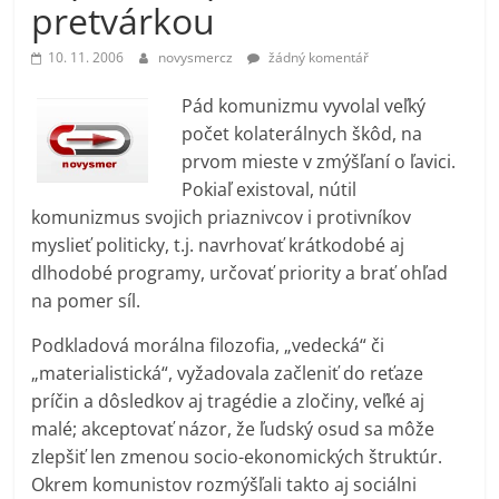
pretvárkou
prospívá?
10. 11. 2006
novysmercz
žádný komentář
Pád komunizmu vyvolal veľký
počet kolaterálnych škôd, na
prvom mieste v zmýšľaní o ľavici.
Pokiaľ existoval, nútil
komunizmus svojich priaznivcov i protivníkov
myslieť politicky, t.j. navrhovať krátkodobé aj
dlhodobé programy, určovať priority a brať ohľad
na pomer síl.
Podkladová morálna filozofia, „vedecká“ či
„materialistická“, vyžadovala začleniť do reťaze
príčin a dôsledkov aj tragédie a zločiny, veľké aj
malé; akceptovať názor, že ľudský osud sa môže
zlepšiť len zmenou socio-ekonomických štruktúr.
Okrem komunistov rozmýšľali takto aj sociálni