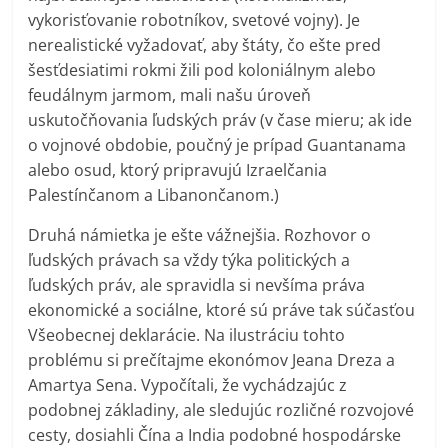
vykorisťovanie robotníkov, svetové vojny). Je
nerealistické vyžadovať, aby štáty, čo ešte pred
šesťdesiatimi rokmi žili pod koloniálnym alebo
feudálnym jarmom, mali našu úroveň
uskutočňovania ľudských práv (v čase mieru; ak ide
o vojnové obdobie, poučný je prípad Guantanama
alebo osud, ktorý pripravujú Izraelčania
Palestínčanom a Libanončanom.)
Druhá námietka je ešte vážnejšia. Rozhovor o
ľudských právach sa vždy týka politických a
ľudských práv, ale spravidla si nevšíma práva
ekonomické a sociálne, ktoré sú práve tak súčasťou
Všeobecnej deklarácie. Na ilustráciu tohto
problému si prečítajme ekonómov Jeana Dreza a
Amartya Sena. Vypočítali, že vychádzajúc z
podobnej základiny, ale sledujúc rozličné rozvojové
cesty, dosiahli Čína a India podobné hospodárske