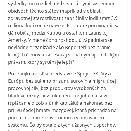
výsledky, no rozdiel medzi sociálnymi systémami
obidvoch týchto štátov (napríklad v oblasti
zdravotnej starostlivosti) zapríčinil v Indii smrť 3,9
milióna ľudí ročne navyše. Podobné porovnanie sa
dá robiť aj medzi Kubou a ostatkom Latinskej
Ameriky. V mene čoho rozhodujú západniarske
nevládne organizácie ako Reportéri bez hraníc,
ktorých členovia sa tešia aj sociálnym aj politickým
právam, ktorý systém je lepší?
Pre zaujímavosť si predstavme Spojené štáty a
Európu bez stáleho prísunu surovín a migrujúcej
pracovnej sily, bez produktov vyrobených za
hladové mzdy, bez toku peňazí z juhu na sever
(splácanie dlžôb a únik kapitálu) a nakoniec bez
prílivu šedej hmoty mozgovej, ktorá prichádza na
pomoc nášmu zdravotnému a vzdelávaciemu
systému. Čo by ostalo z tých úžasných úspechov,