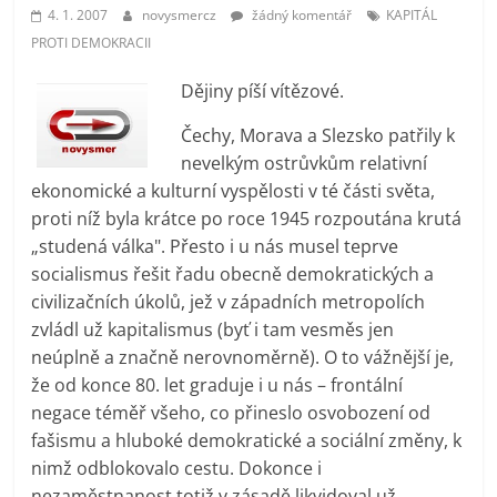
prospívá?
4. 1. 2007
novysmercz
žádný komentář
KAPITÁL
PROTI DEMOKRACII
Dějiny píší vítězové.
Čechy, Morava a Slezsko patřily k
nevelkým ostrůvkům relativní
ekonomické a kulturní vyspělosti v té části světa,
proti níž byla krátce po roce 1945 rozpoutána krutá
„studená válka". Přesto i u nás musel teprve
socialismus řešit řadu obecně demokratických a
civilizačních úkolů, jež v západních metropolích
zvládl už kapitalismus (byť i tam vesměs jen
neúplně a značně nerovnoměrně). O to vážnější je,
že od konce 80. let graduje i u nás – frontální
negace téměř všeho, co přineslo osvobození od
fašismu a hluboké demokratické a sociální změny, k
nimž odblokovalo cestu. Dokonce i
nezaměstnanost totiž v zásadě likvidoval už