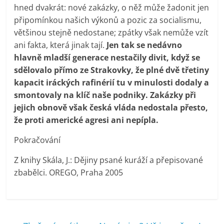
hned dvakrát: nové zakázky, o něž může žadonit jen
připomínkou našich výkonů a pozic za socialismu,
většinou stejně nedostane; zpátky však nemůže vzít
ani fakta, která jinak tají.
Jen tak se nedávno
hlavně mladší generace nestačily divit, když se
sdělovalo přímo ze Strakovky, že plné dvě třetiny
kapacit iráckých rafinérií tu v minulosti dodaly a
smontovaly na klíč naše podniky. Zakázky při
jejich obnově však česká vláda nedostala přesto,
že proti americké agresi ani nepípla.
Pokračování
Z knihy Skála, J.: Dějiny psané kuráží a přepisované
zbabělci. OREGO, Praha 2005