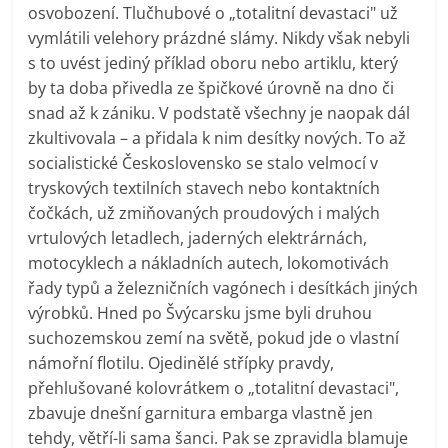
osvobození. Tlučhubové o „totalitní devastaci" už
vymlátili velehory prázdné slámy. Nikdy však nebyli
s to uvést jediný příklad oboru nebo artiklu, který
by ta doba přivedla ze špičkové úrovně na dno či
snad až k zániku. V podstatě všechny je naopak dál
zkultivovala – a přidala k nim desítky nových. To až
socialistické Československo se stalo velmocí v
tryskových textilních stavech nebo kontaktních
čočkách, už zmiňovaných proudových i malých
vrtulových letadlech, jaderných elektrárnách,
motocyklech a nákladních autech, lokomotivách
řady typů a železničních vagónech i desítkách jiných
výrobků. Hned po Švýcarsku jsme byli druhou
suchozemskou zemí na světě, pokud jde o vlastní
námořní flotilu. Ojedinělé střípky pravdy,
přehlušované kolovrátkem o „totalitní devastaci",
zbavuje dnešní garnitura embarga vlastně jen
tehdy, větří-li sama šanci. Pak se zpravidla blamuje