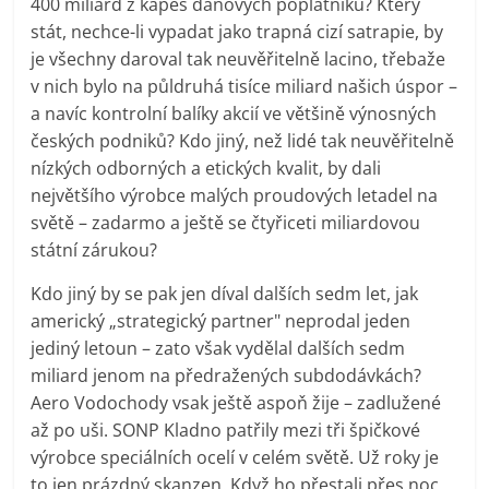
400 miliard z kapes daňových poplatníků? Který
stát, nechce-li vypadat jako trapná cizí satrapie, by
je všechny daroval tak neuvěřitelně lacino, třebaže
v nich bylo na půldruhá tisíce miliard našich úspor –
a navíc kontrolní balíky akcií ve většině výnosných
českých podniků? Kdo jiný, než lidé tak neuvěřitelně
nízkých odborných a etických kvalit, by dali
největšího výrobce malých proudových letadel na
světě – zadarmo a ještě se čtyřiceti miliardovou
státní zárukou?
Kdo jiný by se pak jen díval dalších sedm let, jak
americký „strategický partner" neprodal jeden
jediný letoun – zato však vydělal dalších sedm
miliard jenom na předražených subdodávkách?
Aero Vodochody vsak ještě aspoň žije – zadlužené
až po uši. SONP Kladno patřily mezi tři špičkové
výrobce speciálních ocelí v celém světě. Už roky je
to jen prázdný skanzen. Když ho přestali přes noc