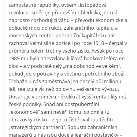
samostatné republiky, ovšem „listopadová
revoluce" směřuje především z hlediska, jež má
naprosto rozhodující váhu – převodu ekonomické a
politické moci do rukou zahraničního kapitálu a
mocenských center. Zahraniční kapitál si u nás
zachoval velmi silné pozice i po roce 1918 – čerpal v
průměru kolem třetiny všeho zisku. Avšak po roce
1989 mu byla odevzdána klíčová bankovní sféra en
bloc – a v podstatě celý „maloobchod ve velkém",
pokud jde o potraviny a většinu spotřebního zboží.
Třebaže u nás zaměstnává jen necelý půl miliónu
lidí, realizuje víc než polovinu veškerého vývozu.
Dosahuje v průměru několikrát vyšší rentability než
české podniky. Snad ani postpubertální
„ekonomové" sami nevěří tomu, co omílají z
obrazovky i tisku – zeje to čistě kvalitou těchto
„strategických partnerů". Spousta zahraničních
manažerů u nás jsou docela legrační postavičky –