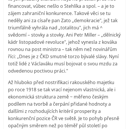
financovat, vůbec nešlo o Stehlíka a spol. – a je to
zájem zahraniční konkurence. Takové věci se tu
neděly ani za císaře pan Zato „demokracie", jež tak
triumfálně vyhrála nad „totalitou", jich má ^
svědomí – stovky a stovky. Ani Petr Miller – „dělnický
kádr listopadové revoluce", jehož vynesla z kováka
rovnou na post ministra – tak něm než novinářům
říci: „Dnes je z ČKD smutné torzo bývalé slávy. Nyní
totiž lidé z Václaváku musí bojovat o svou mzdu za
odvedenou poctivou práci."
Až hluboko před nostrifikaci rakouského majetku
po roce 1918 se tak vrací nejenom vlastnická, ale i
ekonomická struktura země ~ měřeno českým
podílem na tvorbě a čerpání přidané hodnoty a
dalšími z rozhodujících kritérií prosperity a
konkurenční pozice ČR ve světě. Je to pohyb přesně
opačným směrem než po téměř půl století po