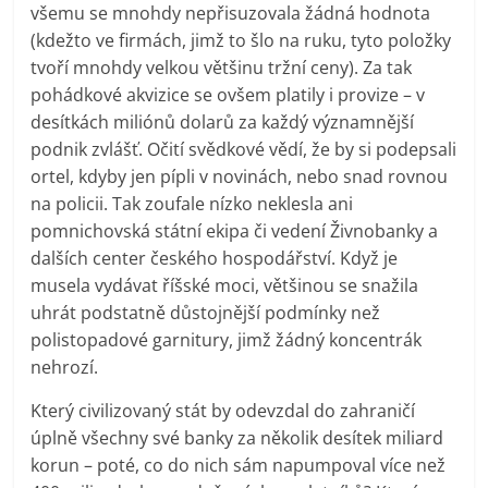
všemu se mnohdy nepřisuzovala žádná hodnota
(kdežto ve firmách, jimž to šlo na ruku, tyto položky
tvoří mnohdy velkou většinu tržní ceny). Za tak
pohádkové akvizice se ovšem platily i provize – v
desítkách miliónů dolarů za každý významnější
podnik zvlášť. Očití svědkové vědí, že by si podepsali
ortel, kdyby jen pípli v novinách, nebo snad rovnou
na policii. Tak zoufale nízko neklesla ani
pomnichovská státní ekipa či vedení Živnobanky a
dalších center českého hospodářství. Když je
musela vydávat říšské moci, většinou se snažila
uhrát podstatně důstojnější podmínky než
polistopadové garnitury, jimž žádný koncentrák
nehrozí.
Který civilizovaný stát by odevzdal do zahraničí
úplně všechny své banky za několik desítek miliard
korun – poté, co do nich sám napumpoval více než