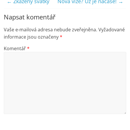
←
Zkažený svátky
Nová vize? Už je načase!
→
Napsat komentář
Vaše e-mailová adresa nebude zveřejněna.
Vyžadované
informace jsou označeny
*
Komentář
*