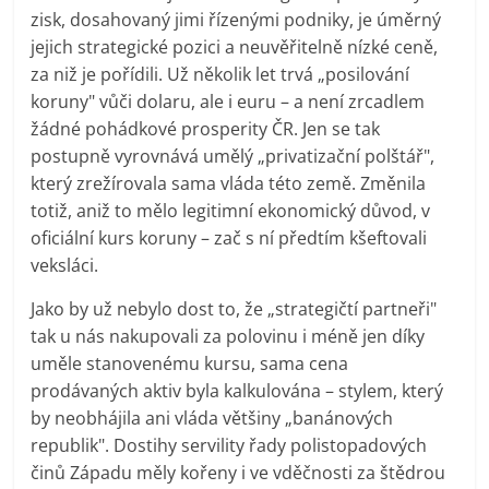
zisk, dosahovaný jimi řízenými podniky, je úměrný
jejich strategické pozici a neuvěřitelně nízké ceně,
za niž je pořídili. Už několik let trvá „posilování
koruny" vůči dolaru, ale i euru – a není zrcadlem
žádné pohádkové prosperity ČR. Jen se tak
postupně vyrovnává umělý „privatizační polštář",
který zrežírovala sama vláda této země. Změnila
totiž, aniž to mělo legitimní ekonomický důvod, v
oficiální kurs koruny – zač s ní předtím kšeftovali
veksláci.
Jako by už nebylo dost to, že „strategičtí partneři"
tak u nás nakupovali za polovinu i méně jen díky
uměle stanovenému kursu, sama cena
prodávaných aktiv byla kalkulována – stylem, který
by neobhájila ani vláda většiny „banánových
republik". Dostihy servility řady polistopadových
činů Západu měly kořeny i ve vděčnosti za štědrou