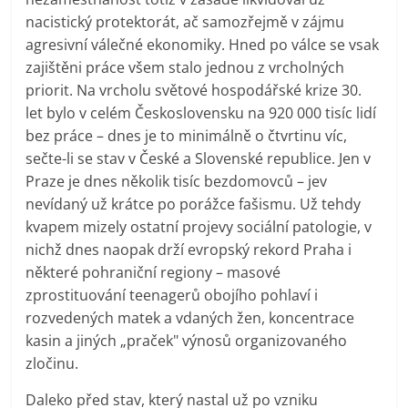
nacistický protektorát, ač samozřejmě v zájmu
agresivní válečné ekonomiky. Hned po válce se vsak
zajištěni práce všem stalo jednou z vrcholných
priorit. Na vrcholu světové hospodářské krize 30.
let bylo v celém Československu na 920 000 tisíc lidí
bez práce – dnes je to minimálně o čtvrtinu víc,
sečte-li se stav v České a Slovenské republice. Jen v
Praze je dnes několik tisíc bezdomovců – jev
nevídaný už krátce po porážce fašismu. Už tehdy
kvapem mizely ostatní projevy sociální patologie, v
nichž dnes naopak drží evropský rekord Praha i
některé pohraniční regiony – masové
zprostituování teenagerů obojího pohlaví i
rozvedených matek a vdaných žen, koncentrace
kasin a jiných „praček" výnosů organizovaného
zločinu.
Daleko před stav, který nastal už po vzniku