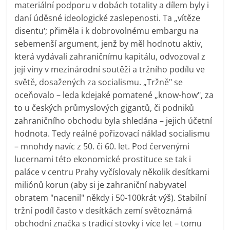
materiální podporu v dobách totality a dílem byly i
daní úděsné ideologické zaslepenosti. Ta „vítěze
disentu‘; přiměla i k dobrovolnému embargu na
sebemenší argument, jenž by měl hodnotu aktiv,
která vydávali zahraničnímu kapitálu, odvozoval z
její viny v mezinárodní soutěži a tržního podílu ve
světě, dosažených za socialismu. „Tržně" se
oceňovalo – leda kdejaké pomatené „know-how", za
to u českých průmyslových gigantů, či podniků
zahraničního obchodu byla shledána – jejich účetní
hodnota. Tedy reálné pořizovací náklad socialismu
– mnohdy navíc z 50. či 60. let. Pod červenými
lucernami této ekonomické prostituce se tak i
paláce v centru Prahy vyčíslovaly několik desítkami
miliónů korun (aby si je zahraniční nabyvatel
obratem "nacenil" někdy i 50-100krát výš). Stabilní
tržní podíl často v desítkách zemí světoznámá
obchodní značka s tradicí stovky i více let – tomu