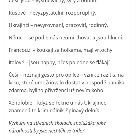
Češi jsou – vysměvačný, sytý a bohatí.
Rusové –nevyzpytatelní, rozporuplný.
Ukrajinci – nevyrovnaní, pracovití, rodinný.
Němci – se podle nás neumí chovat a jsou hluční.
Francouzi – koukají za holkama, mají vrtochy.
Italové – jsou happy, přes poledne se flákají.
Češi – neznají gesto pro opilce – vznik z razítka na
krku, které umožňovalo dostat v hospodě panáka
zdarma, byli to přívrženci už nevím koho.
Xenofobie – když se řekne u nás Ukrajinec –
znamená to kriminálník, špinavý dělník.
Výzkum na středních školách: spolužáka jaké
národnosti by jste nechtěli ve třídě?