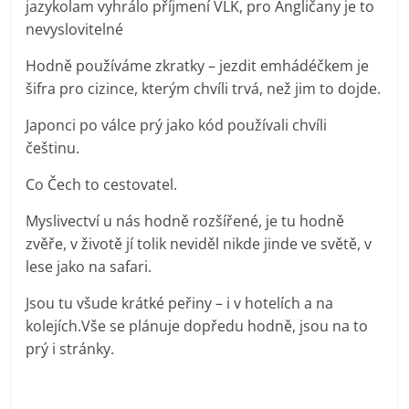
jazykolam vyhrálo příjmení VLK, pro Angličany je to
nevyslovitelné
Hodně používáme zkratky – jezdit emhádéčkem je
šifra pro cizince, kterým chvíli trvá, než jim to dojde.
Japonci po válce prý jako kód používali chvíli
češtinu.
Co Čech to cestovatel.
Myslivectví u nás hodně rozšířené, je tu hodně
zvěře, v životě jí tolik neviděl nikde jinde ve světě, v
lese jako na safari.
Jsou tu všude krátké peřiny – i v hotelích a na
kolejích.Vše se plánuje dopředu hodně, jsou na to
prý i stránky.