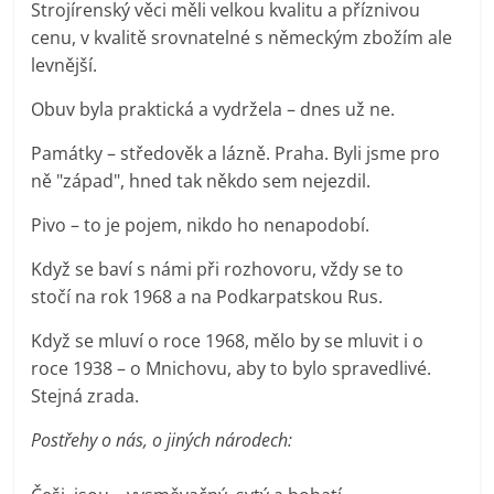
Strojírenský věci měli velkou kvalitu a příznivou
cenu, v kvalitě srovnatelné s německým zbožím ale
levnější.
Obuv byla praktická a vydržela – dnes už ne.
Památky – středověk a lázně. Praha. Byli jsme pro
ně "západ", hned tak někdo sem nejezdil.
Pivo – to je pojem, nikdo ho nenapodobí.
Když se baví s námi při rozhovoru, vždy se to
stočí na rok 1968 a na Podkarpatskou Rus.
Když se mluví o roce 1968, mělo by se mluvit i o
roce 1938 – o Mnichovu, aby to bylo spravedlivé.
Stejná zrada.
Postřehy o nás, o jiných národech: