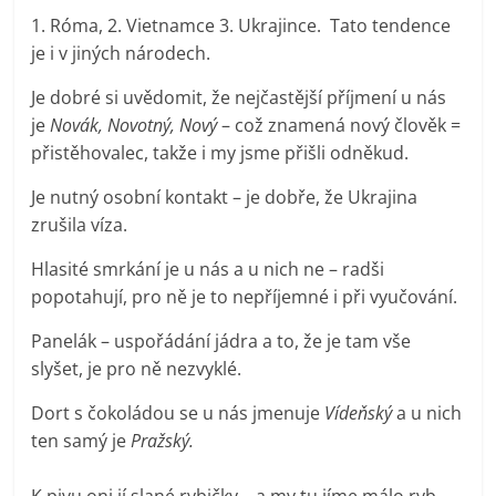
1. Róma, 2. Vietnamce 3. Ukrajince. Tato tendence
je i v jiných národech.
Je dobré si uvědomit, že nejčastější příjmení u nás
je
Novák, Novotný, Nový
– což znamená nový člověk =
přistěhovalec, takže i my jsme přišli odněkud.
Je nutný osobní kontakt – je dobře, že Ukrajina
zrušila víza.
Hlasité smrkání je u nás a u nich ne – radši
popotahují, pro ně je to nepříjemné i při vyučování.
Panelák – uspořádání jádra a to, že je tam vše
slyšet, je pro ně nezvyklé.
Dort s čokoládou se u nás jmenuje
Vídeňský
a u nich
ten samý je
Pražský.
K pivu oni jí slané rybičky – a my tu jíme málo ryb.