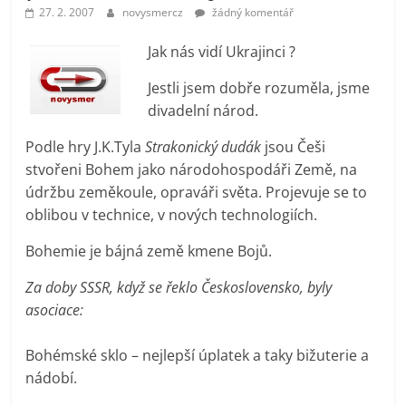
prospívá?
27. 2. 2007
novysmercz
žádný komentář
Jak nás vidí Ukrajinci ?
Jestli jsem dobře rozuměla, jsme
divadelní národ.
Podle hry J.K.Tyla
Strakonický dudák
jsou Češi
stvořeni Bohem jako národohospodáři Země, na
údržbu zeměkoule, opraváři světa. Projevuje se to
oblibou v technice, v nových technologiích.
Bohemie je bájná země kmene Bojů.
Za doby SSSR, když se řeklo Československo, byly
asociace:
Bohémské sklo – nejlepší úplatek a taky bižuterie a
nádobí.