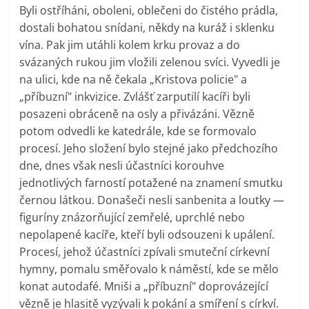
Byli ostříháni, oboleni, oblečeni do čistého prádla,
dostali bohatou snídani, někdy na kuráž i sklenku
vína. Pak jim utáhli kolem krku provaz a do
svázaných rukou jim vložili zelenou svíci. Vyvedli je
na ulici, kde na ně čekala „Kristova policie" a
„příbuzní" inkvizice. Zvlášť zarputilí kacíři byli
posazeni obráceně na osly a přivázáni. Vězně
potom odvedli ke katedrále, kde se formovalo
procesí. Jeho složení bylo stejné jako předchozího
dne, dnes však nesli účastníci korouhve
jednotlivých farností potažené na znamení smutku
černou látkou. Donašeči nesli sanbenita a loutky —
figuríny znázorňující zemřelé, uprchlé nebo
nepolapené kacíře, kteří byli odsouzeni k upálení.
Procesí, jehož účastníci zpívali smuteční církevní
hymny, pomalu směřovalo k náměstí, kde se mělo
konat autodafé. Mniši a „příbuzní" doprovázející
vězně je hlasitě vyzývali k pokání a smíření s církví.