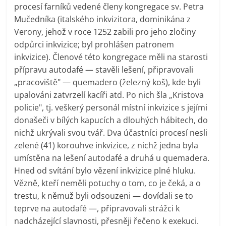
procesí farníků vedené členy kongregace sv. Petra
Mučedníka (italského inkvizitora, dominikána z
Verony, jehož v roce 1252 zabili pro jeho zločiny
odpůrci inkvizice; byl prohlášen patronem
inkvizice). Členové této kongregace měli na starosti
přípravu autodafé — stavěli lešení, připravovali
„pracoviště" — quemadero (železný koš), kde byli
upalováni zatvrzelí kacíři atd. Po nich šla „Kristova
policie", tj. veškerý personál místní inkvizice s jejími
donašeči v bílých kapucích a dlouhých hábitech, do
nichž ukrývali svou tvář. Dva účastníci procesí nesli
zelené (41) korouhve inkvizice, z nichž jedna byla
umístěna na lešení autodafé a druhá u quemadera.
Hned od svítání bylo vězení inkvizice plné hluku.
Vězně, kteří neměli potuchy o tom, co je čeká, a o
trestu, k němuž byli odsouzeni — dovídali se to
teprve na autodafé —, připravovali strážci k
nadcházející slavnosti, přesněji řečeno k exekuci.