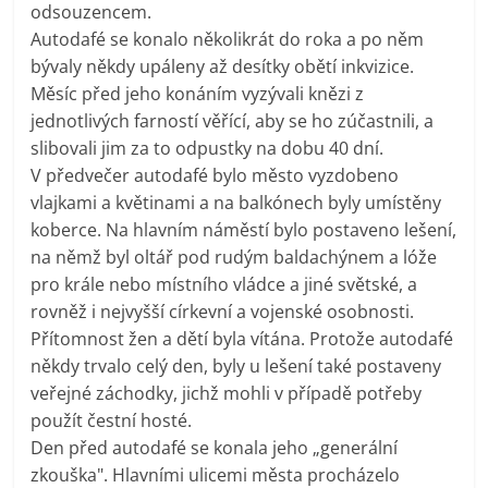
odsouzencem.
Autodafé se konalo několikrát do roka a po něm
bývaly někdy upáleny až desítky obětí inkvizice.
Měsíc před jeho konáním vyzývali knězi z
jednotlivých farností věřící, aby se ho zúčastnili, a
slibovali jim za to odpustky na dobu 40 dní.
V předvečer autodafé bylo město vyzdobeno
vlajkami a květinami a na balkónech byly umístěny
koberce. Na hlavním náměstí bylo postaveno lešení,
na němž byl oltář pod rudým baldachýnem a lóže
pro krále nebo místního vládce a jiné světské, a
rovněž i nejvyšší církevní a vojenské osobnosti.
Přítomnost žen a dětí byla vítána. Protože autodafé
někdy trvalo celý den, byly u lešení také postaveny
veřejné záchodky, jichž mohli v případě potřeby
použít čestní hosté.
Den před autodafé se konala jeho „generální
zkouška". Hlavními ulicemi města procházelo