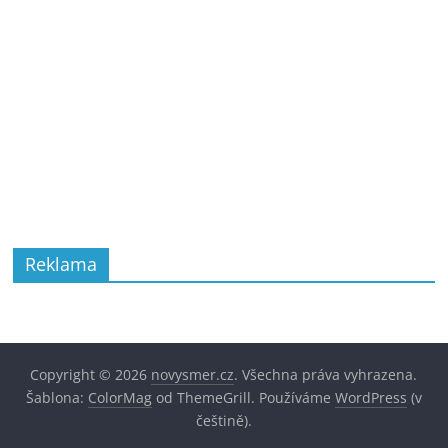
Reklama
Copyright © 2026
novysmer.cz
. Všechna práva vyhrazena.
Šablona:
ColorMag
od ThemeGrill. Používáme
WordPress
(v
češtině).