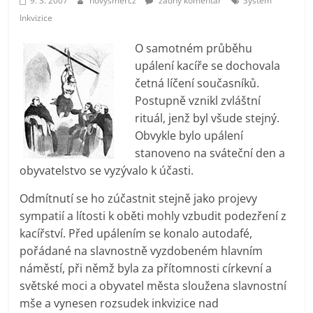
9. 3. 2007
novysmercz
žádný komentář
Systém
prospívá?
Inkvizice
O samotném průběhu
upálení kacíře se dochovala
četná líčení současníků.
Postupně vznikl zvláštní
rituál, jenž byl všude stejný.
Obvykle bylo upálení
stanoveno na sváteční den a
obyvatelstvo se vyzývalo k účasti.
Odmítnutí se ho zúčastnit stejně jako projevy
sympatií a lítosti k oběti mohly vzbudit podezření z
kacířství. Před upálením se konalo autodafé,
pořádané na slavnostně vyzdobeném hlavním
náměstí, při němž byla za přítomnosti církevní a
světské moci a obyvatel města sloužena slavnostní
mše a vynesen rozsudek inkvizice nad