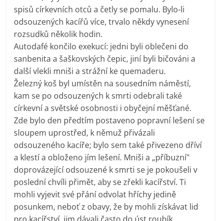
spisů církevních otců a četly se pomalu. Bylo-li
odsouzených kacířů více, trvalo někdy vynesení
rozsudků několik hodin.
Autodafé končilo exekucí: jedni byli oblečeni do
sanbenita a šaškovských čepic, jiní byli bičováni a
další vlekli mniši a strážní ke quemaderu.
Železný koš byl umístěn na sousedním náměstí,
kam se po odsouzených k smrti odebrali také
církevní a světské osobnosti i obyčejní měšťané.
Zde bylo den předtím postaveno popravní lešení se
sloupem uprostřed, k němuž přivázali
odsouzeného kacíře; bylo sem také přivezeno dříví
a klestí a obloženo jím lešení. Mniši a „příbuzní"
doprovázející odsouzené k smrti se je pokoušeli v
poslední chvíli přimět, aby se zřekli kacířství. Ti
mohli vyjevit své přání odvolat hříchy jedině
posunkem, neboť z obavy, že by mohli získávat lid
pro kacířství, jim dávali často do úst roubík.