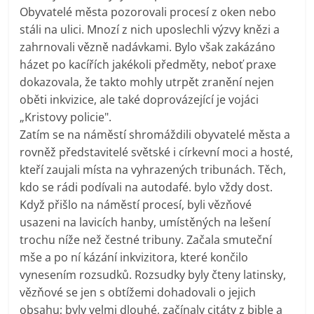
Obyvatelé města pozorovali procesí z oken nebo
stáli na ulici. Mnozí z nich uposlechli výzvy knězi a
zahrnovali vězně nadávkami. Bylo však zakázáno
házet po kacířích jakékoli předměty, neboť praxe
dokazovala, že takto mohly utrpět zranění nejen
oběti inkvizice, ale také doprovázející je vojáci
„Kristovy policie".
Zatím se na náměstí shromáždili obyvatelé města a
rovněž představitelé světské i církevní moci a hosté,
kteří zaujali místa na vyhrazených tribunách. Těch,
kdo se rádi podívali na autodafé. bylo vždy dost.
Když přišlo na náměstí procesí, byli vězňové
usazeni na lavicích hanby, umístěných na lešení
trochu níže než čestné tribuny. Začala smuteční
mše a po ní kázání inkvizitora, které končilo
vynesením rozsudků. Rozsudky byly čteny latinsky,
vězňové se jen s obtížemi dohadovali o jejich
obsahu; byly velmi dlouhé, začínaly citáty z bible a