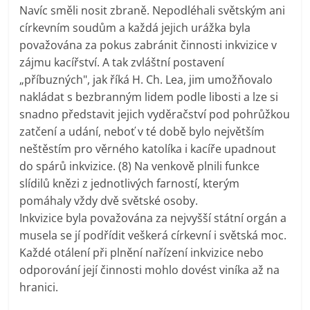
Navíc směli nosit zbraně. Nepodléhali světským ani
církevním soudům a každá jejich urážka byla
považována za pokus zabránit činnosti inkvizice v
zájmu kacířství. A tak zvláštní postavení
„příbuzných", jak říká H. Ch. Lea, jim umožňovalo
nakládat s bezbranným lidem podle libosti a lze si
snadno představit jejich vyděračství pod pohrůžkou
zatčení a udání, neboť v té době bylo největším
neštěstím pro věrného katolíka i kacíře upadnout
do spárů inkvizice. (8) Na venkově plnili funkce
slídilů knězi z jednotlivých farností, kterým
pomáhaly vždy dvě světské osoby.
Inkvizice byla považována za nejvyšší státní orgán a
musela se jí podřídit veškerá církevní i světská moc.
Každé otálení při plnění nařízení inkvizice nebo
odporování její činnosti mohlo dovést viníka až na
hranici.