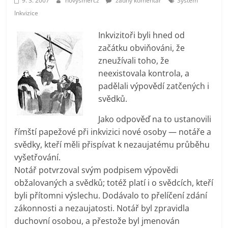
9. 3. 2007
novysmercz
žádný komentář
Systém
prospívá?
Inkvizice
Inkvizitoři byli hned od
začátku obviňováni, že
zneužívali toho, že
neexistovala kontrola, a
padělali výpovědí zatčených i
svědků.
Jako odpověď na to ustanovili
římští papežové při inkvizici nové osoby — notáře a
svědky, kteří měli přispívat k nezaujatému průběhu
vyšetřování.
Notář potvrzoval svým podpisem výpovědi
obžalovaných a svědků; totéž platí i o svědcích, kteří
byli přítomni výslechu. Dodávalo to přelíčení zdání
zákonnosti a nezaujatosti. Notář byl zpravidla
duchovní osobou, a přestože byl jmenován