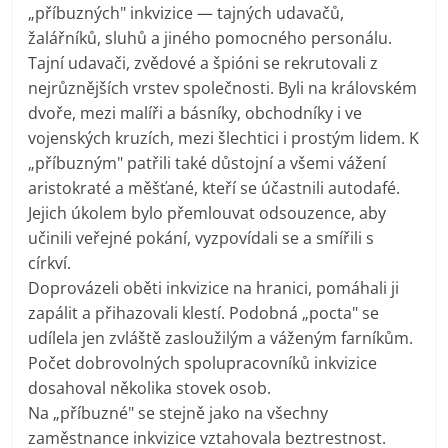
„příbuzných" inkvizice — tajných udavačů,
žalářníků, sluhů a jiného pomocného personálu.
Tajní udavači, zvědové a špióni se rekrutovali z
nejrůznějších vrstev společnosti. Byli na královském
dvoře, mezi malíři a básníky, obchodníky i ve
vojenských kruzích, mezi šlechtici i prostým lidem. K
„příbuzným" patřili také důstojní a všemi vážení
aristokraté a měšťané, kteří se účastnili autodafé.
Jejich úkolem bylo přemlouvat odsouzence, aby
učinili veřejné pokání, vyzpovídali se a smířili s
církví.
Doprovázeli oběti inkvizice na hranici, pomáhali ji
zapálit a přihazovali klestí. Podobná „pocta" se
udílela jen zvláště zasloužilým a váženým farníkům.
Počet dobrovolných spolupracovníků inkvizice
dosahoval několika stovek osob.
Na „příbuzné" se stejně jako na všechny
zaměstnance inkvizice vztahovala beztrestnost.