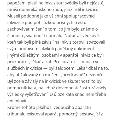
papežem, platil ho inkvizitor; svědky byli nejčastěji
mniši dominikánského řádu, jenž řídil inkvizici.
Museli podobné jako všichni spolupracovníci
inkvizice pod pohrůžkou přísných trestů
zachovávat mlčení o tom, co jim bylo známo o
činnosti „svatého" tribunálu. Notář a svědkové,
kteří tak byli plně závislí na inkvizitorovi, stvrzovali
svým podpisem jakýkoli padělaný dokument.
Jinými důležitými osobami v aparátě inkvizice byli
prokurátor, lékař a kat. Prokurátor — mnich ve
službách inkvizice — byl žalobcem. Lékař dbal na to,
aby obžalovaný na mučení „předčasně" nezemřel.
Byl zcela závislý na inkvizici; ve skutečnosti to byl
pomocník kata, na jehož dovednosti často závisely
výsledky vyšetřování. O úloze kata snad není třeba
ani mluvit.
Kromě tohoto jakéhosi vedoucího aparátu
tribunálu existoval aparát pomocný, sestávající z