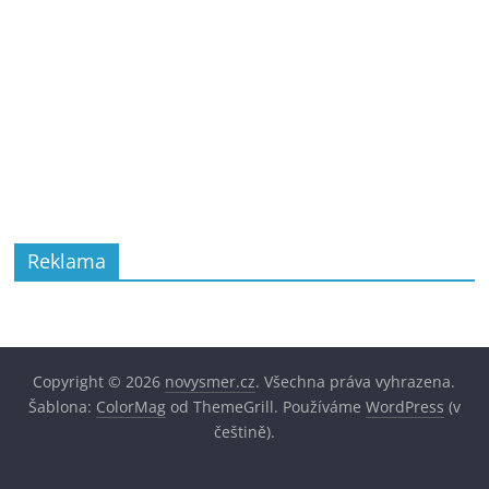
Reklama
Copyright © 2026
novysmer.cz
. Všechna práva vyhrazena.
Šablona:
ColorMag
od ThemeGrill. Používáme
WordPress
(v
češtině).