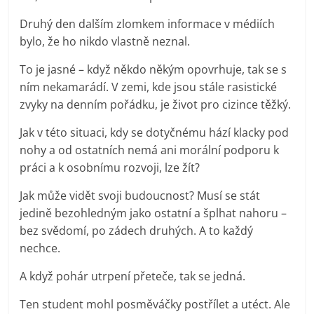
Druhý den dalším zlomkem informace v médiích
bylo, že ho nikdo vlastně neznal.
To je jasné – když někdo někým opovrhuje, tak se s
ním nekamarádí. V zemi, kde jsou stále rasistické
zvyky na denním pořádku, je život pro cizince těžký.
Jak v této situaci, kdy se dotyčnému hází klacky pod
nohy a od ostatních nemá ani morální podporu k
práci a k osobnímu rozvoji, lze žít?
Jak může vidět svoji budoucnost? Musí se stát
jedině bezohledným jako ostatní a šplhat nahoru –
bez svědomí, po zádech druhých. A to každý
nechce.
A když pohár utrpení přeteče, tak se jedná.
Ten student mohl posměváčky postřílet a utéct. Ale