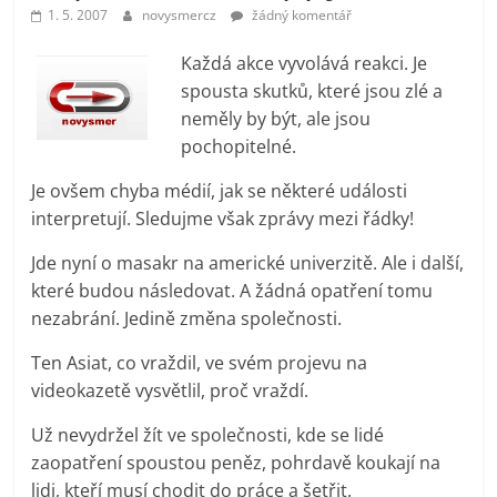
prospívá?
1. 5. 2007
novysmercz
žádný komentář
Každá akce vyvolává reakci. Je
spousta skutků, které jsou zlé a
neměly by být, ale jsou
pochopitelné.
Je ovšem chyba médií, jak se některé události
interpretují. Sledujme však zprávy mezi řádky!
Jde nyní o masakr na americké univerzitě. Ale i další,
které budou následovat. A žádná opatření tomu
nezabrání. Jedině změna společnosti.
Ten Asiat, co vraždil, ve svém projevu na
videokazetě vysvětlil, proč vraždí.
Už nevydržel žít ve společnosti, kde se lidé
zaopatření spoustou peněz, pohrdavě koukají na
lidi, kteří musí chodit do práce a šetřit.