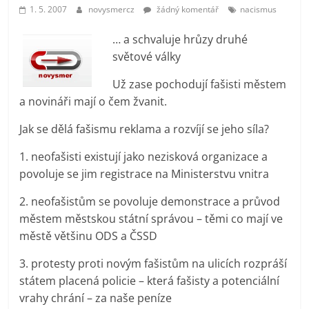
prospívá?
1. 5. 2007
novysmercz
žádný komentář
nacismus
… a schvaluje hrůzy druhé
světové války
Už zase pochodují fašisti městem
a novináři mají o čem žvanit.
Jak se dělá fašismu reklama a rozvíjí se jeho síla?
1. neofašisti existují jako nezisková organizace a
povoluje se jim registrace na Ministerstvu vnitra
2. neofašistům se povoluje demonstrace a průvod
městem městskou státní správou – těmi co mají ve
městě většinu ODS a ČSSD
3. protesty proti novým fašistům na ulicích rozpráší
státem placená policie – která fašisty a potenciální
vrahy chrání – za naše peníze