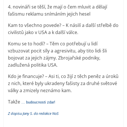
4. novináři se těší, že mají o čem mluvit a dělají
fašismu reklamu snímáním jejich hesel
Kam to všechno povede? – K násilí a další střelbě do
civilistů jako v USA a k další válce.
Komu se to hodí? – Těm co potřebují u lidí
vzbuzovat pocit síly a agresivitu, aby tito lidi šli
bojovat za jejich zájmy. Zbrojařské podniky,
zadlužená politika USA.
Kdo je financuje? – Asi ti, co žijí z těch peněz a úroků
z nich, které byly ukradeny fašisty za druhé světové
války a zmizely neznámo kam.
Takže
… budoucnosti zdar!
Z dopisu Jany S. do redakce NoS