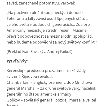
závěti, zanechané potomstvu, varoval:
„Na poctivém plnění spojeneckých dohod z
Teheránu a Jalty závisí osud Spojených států a
celého světa v budoucích generacích… Zde pro
Američany neexistuje střední řešení. Musíme
převzít odpovědnost za mezinárodní spolupráci,
nebo budeme odpovědni za nový světový konflikt."
(Překlad Ivan Savický a Andrej Faikoš)
Vysvětlivky:
Kerenskij – předsedu prozatímní ruské vlády,
svržené Říjnovou revolucí.
Chamberlain – anglický premiér z dob Mnichova
generál Marshall – za druhé světové války náčelník
generálního štábu americké armády
Golikov – sovětský generál, později maršál a velitel
frontu.