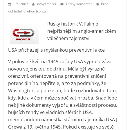
prospívá?
3. 5. 2007
novysmercz
žádný komentář
Proč
odkládali druhou frontu
Ruský historik V. Falin o
nejpřísnějším anglo-americkém
válečném tajemství
USA přicházejí s myšlenkou preventivní akce
V polovině května 1945 začaly USA vypracovávat
novou vojenskou doktrínu. Měla být výrazné
ofenzivní, orientovaná na preventivní zničení
potenciálního nepřítele, a to za podmínky, že
Washington, a pouze on, bude rozhodovat o tom,
kdy, kde a v čem může spočívat hrozba. Snad lépe
než jiné dokumenty vyjadřuje zvláštnosti procesu,
bujících tehdy ve vládních sférách USA,
memorandum náměstka státního tajemníka USA J.
Grewa z 19. května 1945. Pokud existuje ve světě