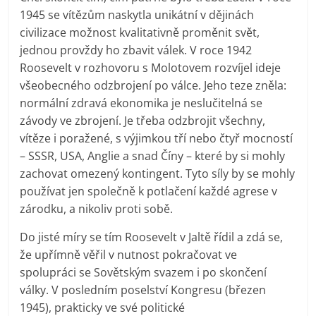
1945 se vítězům naskytla unikátní v dějinách
civilizace možnost kvalitativně proměnit svět,
jednou provždy ho zbavit válek. V roce 1942
Roosevelt v rozhovoru s Molotovem rozvíjel ideje
všeobecného odzbrojení po válce. Jeho teze zněla:
normální zdravá ekonomika je neslučitelná se
závody ve zbrojení. Je třeba odzbrojit všechny,
vítěze i poražené, s výjimkou tří nebo čtyř mocností
– SSSR, USA, Anglie a snad Číny – které by si mohly
zachovat omezený kontingent. Tyto síly by se mohly
používat jen společně k potlačení každé agrese v
zárodku, a nikoliv proti sobě.
Do jisté míry se tím Roosevelt v Jaltě řídil a zdá se,
že upřímně věřil v nutnost pokračovat ve
spolupráci se Sovětským svazem i po skončení
války. V posledním poselství Kongresu (březen
1945), prakticky ve své politické