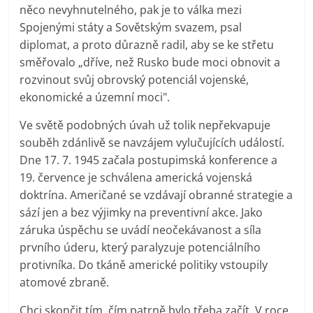
něco nevyhnutelného, pak je to válka mezi
Spojenými státy a Sovětským svazem, psal
diplomat, a proto důrazně radil, aby se ke střetu
směřovalo „dříve, než Rusko bude moci obnovit a
rozvinout svůj obrovský potenciál vojenské,
ekonomické a územní moci".
Ve světě podobných úvah už tolik nepřekvapuje
souběh zdánlivě se navzájem vylučujících událostí.
Dne 17. 7. 1945 začala postupimská konference a
19. července je schválena americká vojenská
doktrína. Američané se vzdávají obranné strategie a
sází jen a bez výjimky na preventivní akce. Jako
záruka úspěchu se uvádí neočekávanost a síla
prvního úderu, který paralyzuje potenciálního
protivníka. Do tkáně americké politiky vstoupily
atomové zbraně.
Chci skončit tím, čím patrně bylo třeba začít. V roce