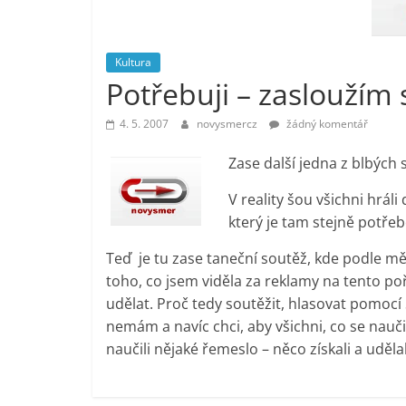
vlastně
prospívá?
Kultura
Potřebuji – zasloužím s
4. 5. 2007
novysmercz
žádný komentář
Zase další jedna z blbých 
V reality šou všichni hráli
který je tam stejně potře
Teď je tu zase taneční soutěž, kde podle mě 
toho, co jsem viděla za reklamy na tento p
udělat. Proč tedy soutěžit, hlasovat pomocí 
nemám a navíc chci, aby všichni, co se nauči
naučili nějaké řemeslo – něco získali a uděl