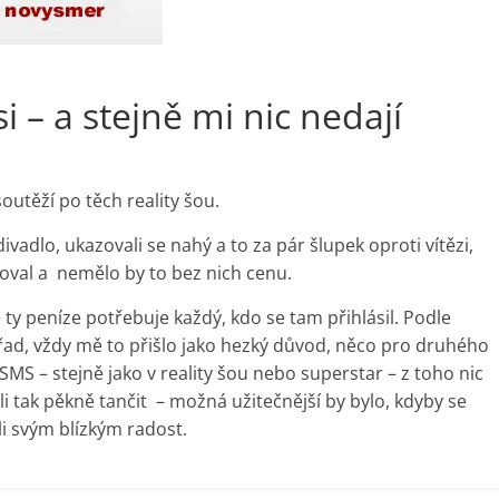
i – a stejně mi nic nedají
soutěží po těch reality šou.
 divadlo, ukazovali se nahý a to za pár šlupek oproti vítězi,
boval a nemělo by to bez nich cenu.
ty peníze potřebuje každý, kdo se tam přihlásil. Podle
ořad, vždy mě to přišlo jako hezký důvod, něco pro druhého
SMS – stejně jako v reality šou nebo superstar – z toho nic
li tak pěkně tančit – možná užitečnější by bylo, kdyby se
ali svým blízkým radost.