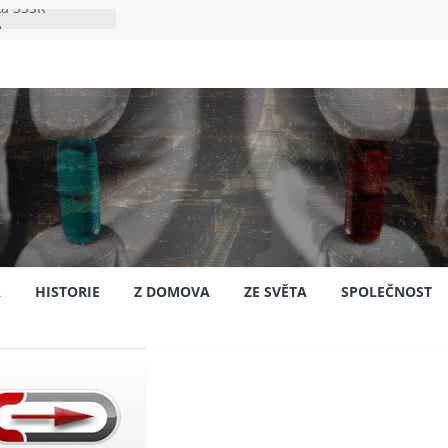
ka SSSR
e
to bylo s
e
pión?
jansku
A
HISTORIE
Z DOMOVA
ZE SVĚTA
SPOLEČNOST