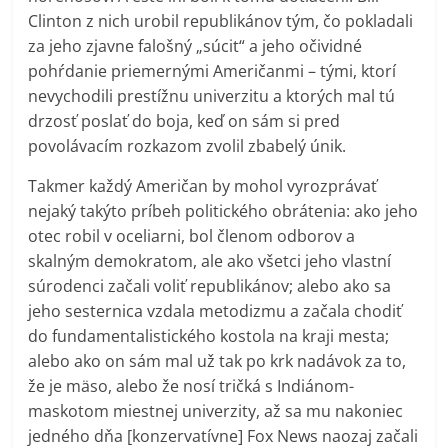
Clinton z nich urobil republikánov tým, čo pokladali
za jeho zjavne falošný „súcit“ a jeho očividné
pohŕdanie priemernými Američanmi – tými, ktorí
nevychodili prestížnu univerzitu a ktorých mal tú
drzosť poslať do boja, keď on sám si pred
povolávacím rozkazom zvolil zbabelý únik.
Takmer každý Američan by mohol vyrozprávať
nejaký takýto príbeh politického obrátenia: ako jeho
otec robil v oceliarni, bol členom odborov a
skalným demokratom, ale ako všetci jeho vlastní
súrodenci začali voliť republikánov; alebo ako sa
jeho sesternica vzdala metodizmu a začala chodiť
do fundamentalistického kostola na kraji mesta;
alebo ako on sám mal už tak po krk nadávok za to,
že je mäso, alebo že nosí tričká s Indiánom-
maskotom miestnej univerzity, až sa mu nakoniec
jedného dňa [konzervatívne] Fox News naozaj začali