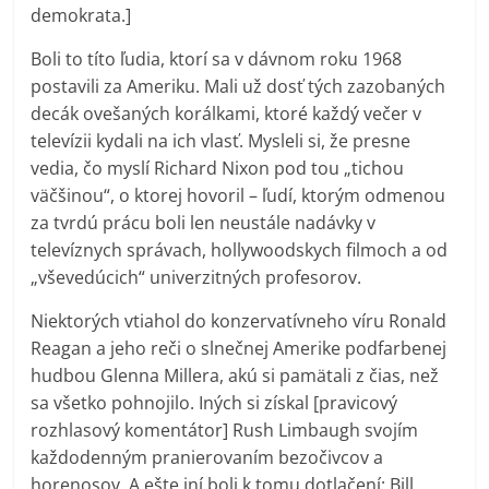
demokrata.]
Boli to títo ľudia, ktorí sa v dávnom roku 1968
postavili za Ameriku. Mali už dosť tých zazobaných
decák ovešaných korálkami, ktoré každý večer v
televízii kydali na ich vlasť. Mysleli si, že presne
vedia, čo myslí Richard Nixon pod tou „tichou
väčšinou“, o ktorej hovoril – ľudí, ktorým odmenou
za tvrdú prácu boli len neustále nadávky v
televíznych správach, hollywoodskych filmoch a od
„vševedúcich“ univerzitných profesorov.
Niektorých vtiahol do konzervatívneho víru Ronald
Reagan a jeho reči o slnečnej Amerike podfarbenej
hudbou Glenna Millera, akú si pamätali z čias, než
sa všetko pohnojilo. Iných si získal [pravicový
rozhlasový komentátor] Rush Limbaugh svojím
každodenným pranierovaním bezočivcov a
horenosov. A ešte iní boli k tomu dotlačení: Bill