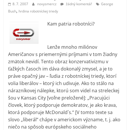
prospívá?
8. 7. 2007
novysmercz
žádný komentář
George
,
Bush
hrdina robotníckej triedy
Kam patria robotníci?
Lenže mnoho miliónov
Američanov s priemernými príjmami v tom žiadny
zmätok nevidí. Tento obraz konzervativizmu v
ťažkých časoch im dáva dokonalý zmysel, a je to
práve opačný jav – ľudia z robotníckej triedy, ktorí
volia liberálov – ktorý ich udivuje. Ako to stálo na
nárazníkovej nálepke, ktorú som videl na streleckej
šou v Kansas City [voľne preložené]: „Pracujúci
človek, ktorý podporuje demokratov, je ako krava,
ktorá podporuje McDonald´s.“ [V tomto texte sa
slovo „liberál“ chápe v americkom význame, t. j. ako
niečo na spôsob európskeho sociálneho