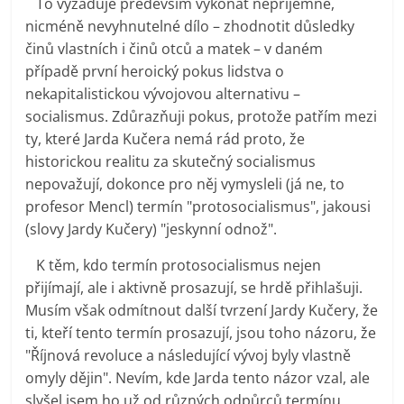
To vyžaduje především vykonat nepříjemné,
nicméně nevyhnutelné dílo – zhodnotit důsledky
činů vlastních i činů otců a matek – v daném
případě první heroický pokus lidstva o
nekapitalistickou vývojovou alternativu –
socialismus. Zdůrazňuji pokus, protože patřím mezi
ty, které Jarda Kučera nemá rád proto, že
historickou realitu za skutečný socialismus
nepovažují, dokonce pro něj vymysleli (já ne, to
profesor Mencl) termín "protosocialismus", jakousi
(slovy Jardy Kučery) "jeskynní odnož".
K těm, kdo termín protosocialismus nejen
přijímají, ale i aktivně prosazují, se hrdě přihlašuji.
Musím však odmítnout další tvrzení Jardy Kučery, že
ti, kteří tento termín prosazují, jsou toho názoru, že
"Říjnová revoluce a následující vývoj byly vlastně
omyly dějin". Nevím, kde Jarda tento názor vzal, ale
slyšel jsem ho už od různých odpůrců termínu