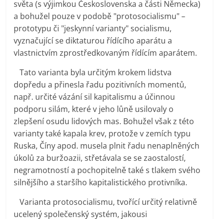
světa (s výjimkou Československa a části Německa)
a bohužel pouze v podobě "protosocialismu" –
prototypu či "jeskynní varianty" socialismu,
vyznačující se diktaturou řídícího aparátu a
vlastnictvím zprostředkovaným řídícím aparátem.
Tato varianta byla určitým krokem lidstva
dopředu a přinesla řadu pozitivních momentů,
např. určité vázání sil kapitalismu a účinnou
podporu silám, které v jeho lůně usilovaly o
zlepšení osudu lidových mas. Bohužel však z této
varianty také kapala krev, protože v zemích typu
Ruska, Číny apod. musela plnit řadu nenaplněných
úkolů za buržoazii, střetávala se se zaostalostí,
negramotností a pochopitelně také s tlakem svého
silnějšího a staršího kapitalistického protivníka.
Varianta protosocialismu, tvořící určitý relativně
ucelený společenský systém, jakousi