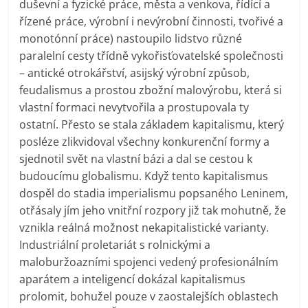
duševní a fyzické práce, města a venkova, řídící a
řízené práce, výrobní i nevýrobní činnosti, tvořivé a
monotónní práce) nastoupilo lidstvo různé
paralelní cesty třídně vykořisťovatelské společnosti
– antické otrokářství, asijský výrobní způsob,
feudalismus a prostou zbožní malovýrobu, která si
vlastní formaci nevytvořila a prostupovala ty
ostatní. Přesto se stala základem kapitalismu, který
posléze zlikvidoval všechny konkurenční formy a
sjednotil svět na vlastní bázi a dal se cestou k
budoucímu globalismu. Když tento kapitalismus
dospěl do stadia imperialismu popsaného Leninem,
otřásaly jím jeho vnitřní rozpory již tak mohutně, že
vznikla reálná možnost nekapitalistické varianty.
Industriální proletariát s rolnickými a
maloburžoazními spojenci vedený profesionálním
aparátem a inteligencí dokázal kapitalismus
prolomit, bohužel pouze v zaostalejších oblastech