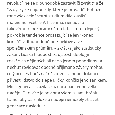
revolucí, nelze dlouhodobě zastavit či zvrátit" a že
"vždycky se najdou síly, které je prosadí". Bohužel
mne však celoživotní studium díla klasiků
marxismu, včetně V. I. Lenina, nenaučilo
takovémuto bezhraničnému fatalismu – dějinný
pokrok je tendence prosazující se jen "konec
konců", v dlouhodobé perspektivě a ve
společenském průměru – zkrátka jako statistický
zákon. Lidská hloupost, zaujatost ideologií
reakčních dějinných sil nebo jenom pohodlnost a
nechuť revidovat obecně přijímané závěry mohou
celý proces buď značně zbrzdit a nebo dokonce
přivést lidstvo do slepé uličky, končící jeho zánikem.
Moje generace zažila zrození a pád jedné velké
naděje. O to více je povinna všemi silami bránit
tomu, aby další iluze a naděje nemusely ztrácet
generace následující.