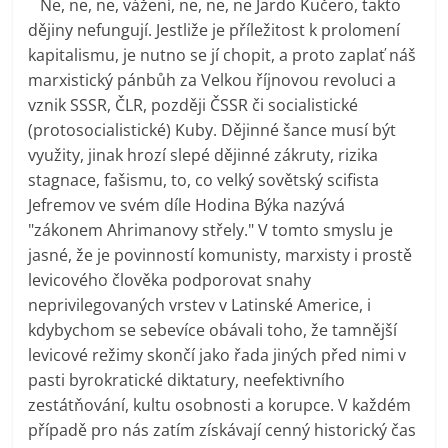
Ne, ne, ne, vážení, ne, ne, ne Jardo Kučero, takto
dějiny nefungují. Jestliže je příležitost k prolomení
kapitalismu, je nutno se jí chopit, a proto zaplať náš
marxistický pánbůh za Velkou říjnovou revoluci a
vznik SSSR, ČLR, později ČSSR či socialistické
(protosocialistické) Kuby. Dějinné šance musí být
využity, jinak hrozí slepé dějinné zákruty, rizika
stagnace, fašismu, to, co velký sovětský scifista
Jefremov ve svém díle Hodina Býka nazývá
"zákonem Ahrimanovy střely." V tomto smyslu je
jasné, že je povinností komunisty, marxisty i prostě
levicového člověka podporovat snahy
neprivilegovaných vrstev v Latinské Americe, i
kdybychom se sebevíce obávali toho, že tamnější
levicové režimy skončí jako řada jiných před nimi v
pasti byrokratické diktatury, neefektivního
zestátňování, kultu osobnosti a korupce. V každém
případě pro nás zatím získávají cenný historický čas