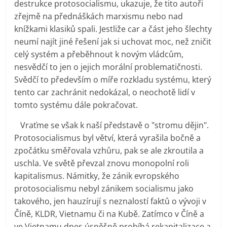
destrukce protosocialismu, ukazuje, že tito autoři
zřejmě na přednáškách marxismu nebo nad
knížkami klasiků spali. Jestliže car a část jeho šlechty
neumí najít jiné řešení jak si uchovat moc, než zničit
celý systém a přeběhnout k novým vládcům,
nesvědčí to jen o jejich morální problematičnosti.
Svědčí to především o míře rozkladu systému, který
tento car zachránit nedokázal, o neochotě lidí v
tomto systému dále pokračovat.
Vraťme se však k naší představě o "stromu dějin".
Protosocialismus byl větví, která vyrašila bočně a
zpočátku směřovala vzhůru, pak se ale zkroutila a
uschla. Ve světě převzal znovu monopolní roli
kapitalismus. Námitky, že zánik evropského
protosocialismu nebyl zánikem socialismu jako
takového, jen hauzírují s neznalostí faktů o vývoji v
Číně, KLDR, Vietnamu či na Kubě. Zatímco v Číně a
ve Vietnamu dnes úspěšně probíhá rekapitalizace a