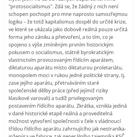
"protosocialismus". Zdá se, že žádný z nich není
schopen pochopit pro mne naprosto samozřejmou
logiku – že totiž kapitalismus dospěl do určité krize,
ve které se ukázala jako dobově reálná pouze určitá
forma jeho zániku a přetvoření, a to tím, co je
spojeno s výše zmíněným prvním historickým
pokusem o socialismus, státně byrokratickým
vlastnictvím provozovaným řídícím aparátem,
diktaturou aparátu místo diktaturou proletariátu,
monopolem moci v rukou jedné politické strany, tj.
zase jejího aparátu, přetrváváním staré
společenské dělby práce (před jejímiž riziky
klasikové varovali) a tudíž privilegovaným
postavením řídícího aparátu. Zkrátka, vznikla jediná
v dané historické etapě reálná a proveditelná
možnost vytvoření společnosti v čele s vládnoucí
třídou řídícího aparátu zahrnujícího jak nestraníka-
inženýra ve fabrice, tak generálního tajemníka KSČ.