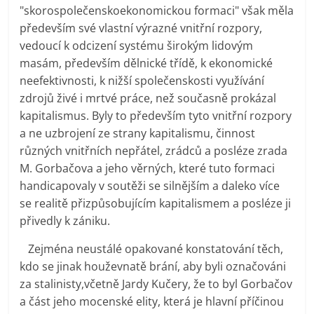
"skorospolečenskoekonomickou formaci" však měla
především své vlastní výrazné vnitřní rozpory,
vedoucí k odcizení systému širokým lidovým
masám, především dělnické třídě, k ekonomické
neefektivnosti, k nižší společenskosti využívání
zdrojů živé i mrtvé práce, než současně prokázal
kapitalismus. Byly to především tyto vnitřní rozpory
a ne uzbrojení ze strany kapitalismu, činnost
různých vnitřních nepřátel, zrádců a posléze zrada
M. Gorbačova a jeho věrných, které tuto formaci
handicapovaly v soutěži se silnějším a daleko více
se realitě přizpůsobujícím kapitalismem a posléze ji
přivedly k zániku.
Zejména neustálé opakované konstatování těch,
kdo se jinak houževnatě brání, aby byli označováni
za stalinisty,včetně Jardy Kučery, že to byl Gorbačov
a část jeho mocenské elity, která je hlavní příčinou