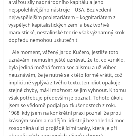
a vážou síly nadnárodního kapitálu a jeho
nejspolehlivějšího nástroje – USA. Bez vedení
nejvyspělejším proletariátem – kognitariátem z
vyspělých kapitalistických zemí a bez tvořivé
marxistické, nestalinské teorie však významný krok
dopředu nemohou uskutečnit.
Ale moment, vážený Jardo Kučero, jestliže toto
uznávám, nemusím ještě uznávat, že to, co vzniklo,
byla jediná možná forma socialismu a už vůbec
neuznávám, že je nutné se k této formě vrátit, což
implicitně vyplývá z tvého textu. Jen idiot opakuje
stejné chyby, má-li možnost se jim vyhnout. K tomu
však potřebuje především je poznat. Tohoto úkolu
jsem se vědomě podjal po zkušenostech z roku
1968, kdy jsem na konkrétní praxi poznal, že proti
krásným snům a nadějím lidí stojí bezohledná moc
zosobněná ulicí projíždějícími tanky, která je při
obraně svých omezených zájmů schopná