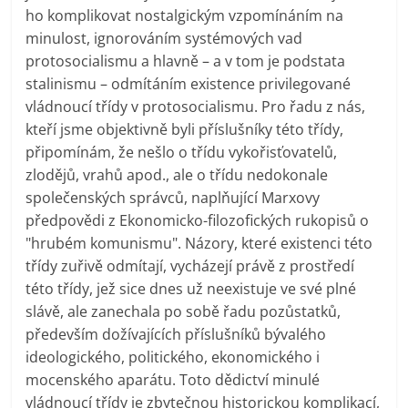
ho komplikovat nostalgickým vzpomínáním na
minulost, ignorováním systémových vad
protosocialismu a hlavně – a v tom je podstata
stalinismu – odmítáním existence privilegované
vládnoucí třídy v protosocialismu. Pro řadu z nás,
kteří jsme objektivně byli příslušníky této třídy,
připomínám, že nešlo o třídu vykořisťovatelů,
zlodějů, vrahů apod., ale o třídu nedokonale
společenských správců, naplňující Marxovy
předpovědi z Ekonomicko-filozofických rukopisů o
"hrubém komunismu". Názory, které existenci této
třídy zuřivě odmítají, vycházejí právě z prostředí
této třídy, jež sice dnes už neexistuje ve své plné
slávě, ale zanechala po sobě řadu pozůstatků,
především dožívajících příslušníků bývalého
ideologického, politického, ekonomického i
mocenského aparátu. Toto dědictví minulé
vládnoucí třídy je zbytečnou historickou komplikací,