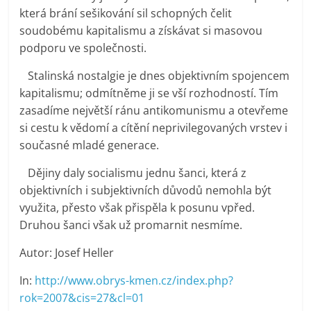
která brání sešikování sil schopných čelit
soudobému kapitalismu a získávat si masovou
podporu ve společnosti.
Stalinská nostalgie je dnes objektivním spojencem
kapitalismu; odmítněme ji se vší rozhodností. Tím
zasadíme největší ránu antikomunismu a otevřeme
si cestu k vědomí a cítění neprivilegovaných vrstev i
současné mladé generace.
Dějiny daly socialismu jednu šanci, která z
objektivních i subjektivních důvodů nemohla být
využita, přesto však přispěla k posunu vpřed.
Druhou šanci však už promarnit nesmíme.
Autor: Josef Heller
In:
http://www.obrys-kmen.cz/index.php?
rok=2007&cis=27&cl=01