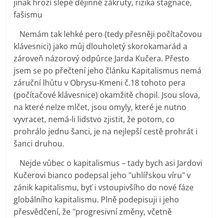
jinak hrozí slepé dějinné zákruty, rizika stagnace,
prospívá?
fašismu
Nemám tak lehké pero (tedy přesněji počítačovou
klávesnici) jako můj dlouholetý skorokamarád a
zároveň názorový odpůrce Jarda Kučera. Přesto
jsem se po přečtení jeho článku Kapitalismus nemá
záruční lhůtu v Obrysu-Kmeni č.18 tohoto pera
(počítačové klávesnice) okamžitě chopil. Jsou slova,
na které nelze mlčet, jsou omyly, které je nutno
vyvracet, nemá-li lidstvo zjistit, že potom, co
prohrálo jednu šanci, je na nejlepší cestě prohrát i
šanci druhou.
Nejde vůbec o kapitalismus – tady bych asi Jardovi
Kučerovi bianco podepsal jeho "uhlířskou víru" v
zánik kapitalismu, byť i vstoupivšího do nové fáze
globálního kapitalismu. Plně podepisuji i jeho
přesvědčení, že "progresivní změny, včetně