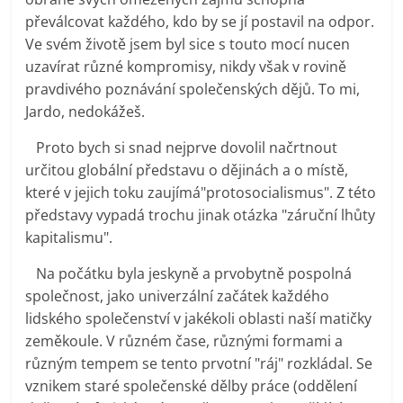
převálcovat každého, kdo by se jí postavil na odpor.
Ve svém životě jsem byl sice s touto mocí nucen
uzavírat různé kompromisy, nikdy však v rovině
pravdivého poznávání společenských dějů. To mi,
Jardo, nedokážeš.
Proto bych si snad nejprve dovolil načrtnout
určitou globální představu o dějinách a o místě,
které v jejich toku zaujímá"protosocialismus". Z této
představy vypadá trochu jinak otázka "záruční lhůty
kapitalismu".
Na počátku byla jeskyně a prvobytně pospolná
společnost, jako univerzální začátek každého
lidského společenství v jakékoli oblasti naší matičky
zeměkoule. V různém čase, různými formami a
různým tempem se tento prvotní "ráj" rozkládal. Se
vznikem staré společenské dělby práce (oddělení