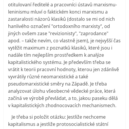
otitulovaní ředitelé a pracovníci ústavů marxismu-
leninismu mluví o faktickém konci marxismu a
zastaralosti názorů klasiků (dostalo se mi od nich
hanlivého označení "ortodoxního marxisty", od
jiných ovšem zase "revizionisty", "zaprodance"
apod. – takže nevím, co vlastně jsem), je nejvyšší čas
vytěžit maximum z poznatků klasiků, které jsou i
nadále tím nejlepším prostředkem k analýze
kapitalistického systému. Je především třeba se
vrátit k teorii pracovní hodnoty, kterou jen zdánlivě
vyvrátily různé neomarxistické a také
pseudomarxistické směry na Západě. Je třeba
analyzovat úlohu všeobecné vědecké práce, která
začíná ve výrobě převládat, a to, jakou paseku dělá
v kapitalistických zhodnocovacích mechanismech.
Je třeba si položit otázku: Jestliže nechceme
kapitalismus a jestliže protosocialistické státní