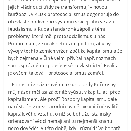
jejich vládnoucí třídy se transformují v novou
buržoazii, v KLDR protosocialismus degeneruje do
obzvláště podivného systému vracejícího se až k
feudalismu a Kuba standardně zápolí s těmi
problémy, které měl protosocialismus u nás.
Připomínám, že nijak netoužím po tom, aby byl
vývoj v těchto zemích vržen zpět ke kapitalismu a že
bych zejména v Číně velmi přivítal např. rozmach
samosprávného společenského vlastnictví. Realita
je ovšem taková – protosocialismus zemřel.
Podle lidí z názorového okruhu Jardy Kučery by
můj názor měl asi zákonitě vyústit v kapitulaci před
kapitalismem. Ale proč? Rozpory kapitalismu dále
narůstají – v mezinárodní rovině i ve vnitřní kvalitě
kapitálového vztahu, o níž se bohužel stalinsky
orientovaní vědci nemají ani tu nejmenší snahu
něco dovědět. V této době, kdy i různí dříve bohatě