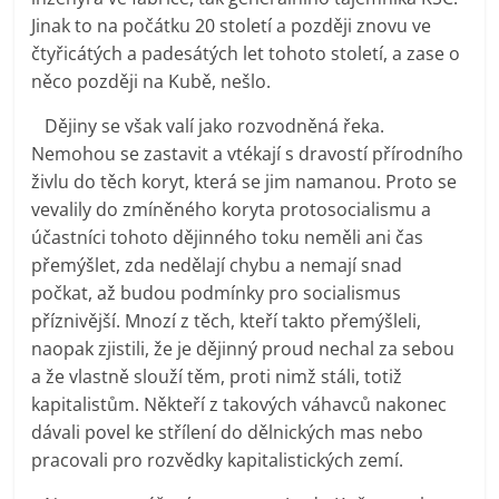
Jinak to na počátku 20 století a později znovu ve
čtyřicátých a padesátých let tohoto století, a zase o
něco později na Kubě, nešlo.
Dějiny se však valí jako rozvodněná řeka.
Nemohou se zastavit a vtékají s dravostí přírodního
živlu do těch koryt, která se jim namanou. Proto se
vevalily do zmíněného koryta protosocialismu a
účastníci tohoto dějinného toku neměli ani čas
přemýšlet, zda nedělají chybu a nemají snad
počkat, až budou podmínky pro socialismus
příznivější. Mnozí z těch, kteří takto přemýšleli,
naopak zjistili, že je dějinný proud nechal za sebou
a že vlastně slouží těm, proti nimž stáli, totiž
kapitalistům. Někteří z takových váhavců nakonec
dávali povel ke střílení do dělnických mas nebo
pracovali pro rozvědky kapitalistických zemí.