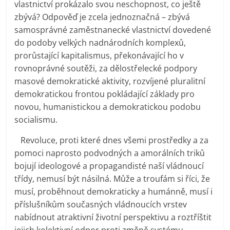
vlastnictví prokázalo svou neschopnost, co ještě
zbývá? Odpověď je zcela jednoznačná – zbývá
samosprávné zaměstnanecké vlastnictví dovedené
do podoby velkých nadnárodních komplexů,
prorůstající kapitalismus, překonávající ho v
rovnoprávné soutěži, za dělostřelecké podpory
masové demokratické aktivity, rozvíjené pluralitní
demokratickou frontou pokládající základy pro
novou, humanistickou a demokratickou podobu
socialismu.
Revoluce, proti které dnes všemi prostředky a za
pomoci naprosto podvodných a amorálních triků
bojují ideologové a propagandisté naší vládnoucí
třídy, nemusí být násilná. Může a troufám si říci, že
musí, proběhnout demokraticky a humánně, musí i
příslušníkům současných vládnoucích vrstev
nabídnout atraktivní životní perspektivu a roztříštit
jejich kolektivní odpor proti změně systému.