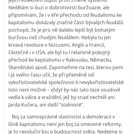
Nedělám si iluzi o dobrotivosti buržoazie, ale
připomínám, že i v éře přechodu od feudalismu ke
kapitalismu dokázaly značné části bývalých feudálů
pochopit, že je pro ně daleko lepší být bohatým
buržoou než chudým feudálem. Nebyla tu jen
krvavá revoluce v Nizozemí, Anglii a Francii,
částečně i v USA, ale byl tu i relativně pokojný
přechod ke kapitalismu v Rakousku, Německu,
Skandinávii apod. Zapomeňme na tezi, kterou jsem
i já svého času učil, že při přeměně od
vykořisťovatelské společnosti k nevykořisťovatelské
toto není možné – vždyť by nás tato teze osudově
vedla k válce a vraždění, jež by snad nechtěl ani
Jarda Kučera, ani další "stalinisté".
Boj za samosprávné vlastnictví a demokracii v
lůně kapitalismu není jen boj za omezené reformy,
je to revoluční boj o budoucnost světa. Nedejme si