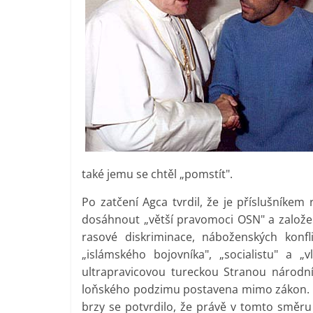
také jemu se chtěl „pomstít".
Po zatčení Agca tvrdil, že je příslušníkem
dosáhnout „větší pravomoci OSN" a založen
rasové diskriminace, náboženských konfl
„islámského bojovníka", „socialistu" a „
ultrapravicovou tureckou Stranou národní
loňského podzimu postavena mimo zákon. T
brzy se potvrdilo, že právě v tomto směru