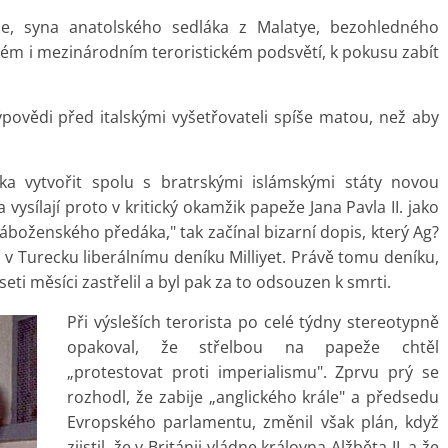
že, syna anatolského sedláka z Malatye, bezohledného
kém i mezinárodním teroristickém podsvětí, k pokusu zabít
výpovědi před italskými vyšetřovateli spíše matou, než aby
cka vytvořit spolu s bratrskými islámskými státy novou
vysílají proto v kritický okamžik papeže Jana Pavla II. jako
áboženského předáka," tak začínal bizarní dopis, který Ag?
v Turecku liberálnímu deníku Milliyet. Právě tomu deníku,
ti měsíci zastřelil a byl pak za to odsouzen k smrti.
Při výsleších terorista po celé týdny stereotypně
opakoval, že střelbou na papeže chtěl
„protestovat proti imperialismu". Zprvu prý se
rozhodl, že zabije „anglického krále" a předsedu
Evropského parlamentu, změnil však plán, když
zjistil, že v Británii vládne královna Alžběta II. a že