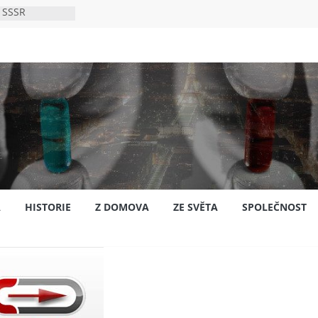
 SSSR
 bylo s
ión?
nsku
A
HISTORIE
Z DOMOVA
ZE SVĚTA
SPOLEČNOST