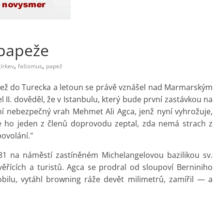
 papeže
,
,
církev
fašismus
papež
apež do Turecka a letoun se právě vznášel nad Marmarským
 II. dověděl, že v Istanbulu, který bude první zastávkou na
ní nebezpečný vrah Mehmet Ali Agca, jenž nyní vyhrožuje,
e ho jeden z členů doprovodu zeptal, zda nemá strach z
povolání."
981 na náměstí zastíněném Michelangelovou bazilikou sv.
ěřících a turistů. Agca se prodral od sloupoví Berniniho
bilu, vytáhl browning ráže devět milimetrů, zamířil — a