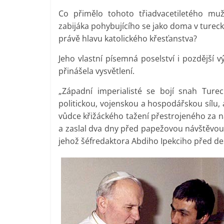
Co přimělo tohoto třiadvacetiletého mu
zabijáka pohybujícího se jako doma v turec
právě hlavu katolického křesťanstva?
Jeho vlastní písemná poselství i pozdější 
přinášela vysvětlení.
„Západní imperialisté se bojí snah Ture
politickou, vojenskou a hospodářskou sílu, a 
vůdce křižáckého tažení přestrojeného za n
a zaslal dva dny před papežovou návštěvou 
jehož šéfredaktora Abdiho Ipekciho před dese