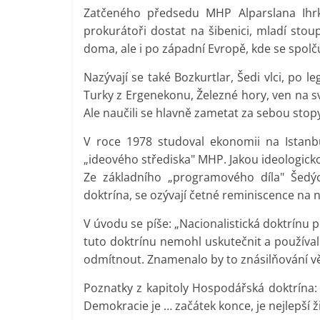
Zatčeného předsedu MHP Alparslana Ihrke
prokurátoři dostat na šibenici, mladí stoup
doma, ale i po západní Evropě, kde se spolčuj
Nazývají se také Bozkurtlar, Šedi vlci, po
Turky z Ergenekonu, Železné hory, ven na svě
Ale naučili se hlavně zametat za sebou stopy
V roce 1978 studoval ekonomii na Istanb
„ideového střediska" MHP. Jakou ideologic
Ze základního „programového díla" Šedých
doktrína, se ozývají četné reminiscence na 
V úvodu se píše: „Nacionalistická doktrínu
tuto doktrínu nemohl uskutečnit a používal 
odmítnout. Znamenalo by to znásilňování v
Poznatky z kapitoly Hospodářská doktrína: 
Demokracie je … začátek konce, je nejlepší