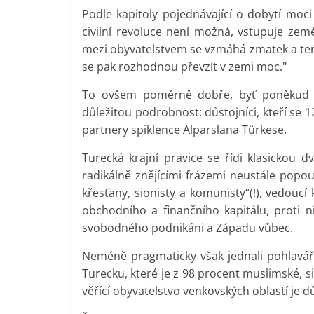
Podle kapitoly pojednávající o dobytí moci
civilní revoluce není možná, vstupuje ze
mezi obyvatelstvem se vzmáhá zmatek a teror
se pak rozhodnou převzít v zemi moc."
To ovšem poměrně dobře, byť poněkud zj
důležitou podrobnost: důstojníci, kteří se 1
partnery spiklence Alparslana Türkese.
Turecká krajní pravice se řídi klasickou 
radikálně znějícími frázemi neustále popo
křesťany, sionisty a komunisty“(!), vedouc
obchodního a finančního kapitálu, proti n
svobodného podnikáni a Západu vůbec.
Neméně pragmaticky však jednali pohlaváři 
Turecku, které je z 98 procent muslimské, si
věřící obyvatelstvo venkovských oblastí je 