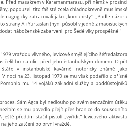
moce. Před masakrem v Karamanmarasu, při němž v prosinci
aněny, popouzeli tito fašisté zcela chladnokrevně muslimské
demagogicky zatracovali jako „komunisty". „Podle názoru
to strany Ali Yurtaslan (nyní působí v jedné z maoistických
o dodat náboženské zabarveni, pro Šedé vlky prospěšné."
a 1979 vraždou vlivného, levicově smýšlejícího šéfredaktora
 zastřelil ho na ulici před jeho istanbulským domem. O pět
í šťáře v instanbulské kavárně, notoricky známé jako
 V noci na 23. listopad 1979 se,mu však podařilo z přísně
 Pomohlo mu 14 vojáků základní služby a poddůstojníků
na proces. Sám Agca byl nedlouho po svém senzačním útěku
 mezitím se mu povedlo přejít přes hranice do sousedního
eště předtím stačil pistolí „vyřídit" levicového aktivistu
p na jeho zatčení po první vraždě.