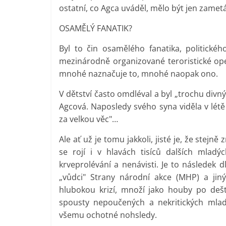
ostatní, co Agca uváděl, mělo být jen zamet
OSAMĚLÝ FANATIK?
Byl to čin osamělého fanatika, politick
mezinárodně organizované teroristické op
mnohé naznačuje to, mnohé naopak ono.
V dětství často omdléval a byl „trochu divn
Agcová. Naposledy svého syna viděla v létě 1
za velkou věc"…
Ale ať už je tomu jakkoli, jisté je, že stej
se rojí i v hlavách tisíců dalších mlad
krveprolévání a nenávisti. Je to následek 
„vůdci" Strany národní akce (MHP) a jiný
hlubokou krizí, množí jako houby po deš
spousty nepoučených a nekritických mladýc
všemu ochotné nohsledy.