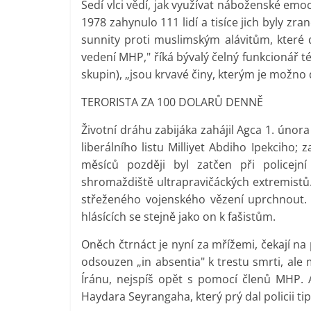
Šedí vlci vědí, jak využívat náboženské e
1978 zahynulo 111 lidí a tisíce jich byly zr
sunnity proti muslimským alávitům, které 
vedení MHP," říká bývalý čelný funkcionář té
skupin), „jsou krvavé činy, kterým je možn
TERORISTA ZA 100 DOLARŮ DENNĚ
Životní dráhu zabijáka zahájil Agca 1. únor
liberálního listu Milliyet Abdiho Ipekciho;
měsíců později byl zatčen při policejn
shromaždiště ultrapravičáckých extremistů.
střeženého vojenského vězení uprchnout.
hlásících se stejně jako on k fašistům.
Oněch čtrnáct je nyní za mřížemi, čekají 
odsouzen „in absentia" k trestu smrti, ale
Íránu, nejspíš opět s pomocí členů MHP. A j
Haydara Seyrangaha, který prý dal policii ti