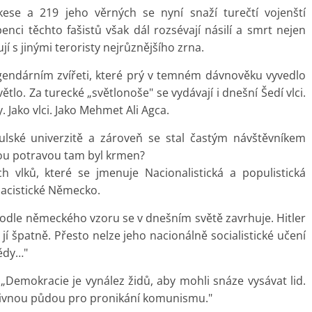
se a 219 jeho věrných se nyní snaží turečtí vojenští
enci těchto fašistů však dál rozsévají násilí a smrt nejen
í s jinými teroristy nejrůznějšího zrna.
 legendárním zvířeti, které prý v temném dávnověku vyvedlo
tlo. Za turecké „světlonoše" se vydávají i dnešní Šedí vlci.
. Jako vlci. Jako Mehmet Ali Agca.
ulské univerzitě a zároveň se stal častým návštěvníkem
kou potravou tam byl krmen?
 vlků, které se jmenuje Nacionalistická a populistická
nacistické Německo.
 podle německého vzoru se v dnešním světě zavrhuje. Hitler
jí špatně. Přesto nelze jeho nacionálně socialistické učení
ědy…"
„Demokracie je vynález židů, aby mohli snáze vysávat lid.
 živnou půdou pro pronikání komunismu."