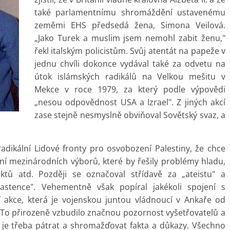
také parlamentnímu shromáždění ustavenému
zeměmi EHS předsedá žena, Simona Veilová.
„Jako Turek a muslim jsem nemohl zabit ženu,"
řekl italským policistům. Svůj atentát na papeže v
jednu chvíli dokonce vydával také za odvetu na
útok islámských radikálů na Velkou mešitu v
Mekce v roce 1979, za který podle výpovědi
„nesou odpovědnost USA a Izrael". Z jiných akcí
zase stejně nesmyslně obviňoval Sovětský svaz, a
 radikální Lidové fronty pro osvobození Palestiny, že chce
í mezinárodních výborů, které by řešily problémy hladu,
iktů atd. Později se označoval střídavě za „ateistu" a
vlastence". Vehementně však popíral jakékoli spojení s
 akce, která je vojenskou juntou vládnoucí v Ankaře od
o přirozeně vzbudilo značnou pozornost vyšetřovatelů a
 je třeba pátrat a shromažďovat fakta a důkazy. Všechno