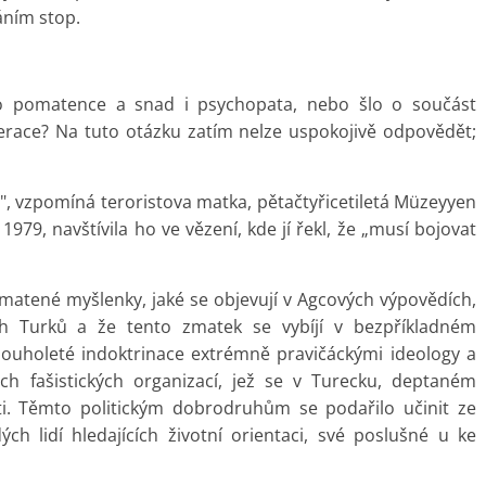
áním stop.
ého pomatence a snad i psychopata, nebo šlo o součást
erace? Na tuto otázku zatím nelze uspokojivě odpovědět;
ý", vzpomíná teroristova matka, pětačtyřicetiletá Müzeyyen
979, navštívila ho ve vězení, kde jí řekl, že „musí bojovat
ně zmatené myšlenky, jaké se objevují v Agcových výpovědích,
ých Turků a že tento zmatek se vybíjí v bezpříkladném
dlouholeté indoktrinace extrémně pravičáckými ideology a
ch fašistických organizací, jež se v Turecku, deptaném
ti. Těmto politickým dobrodruhům se podařilo učinit ze
h lidí hledajících životní orientaci, své poslušné u ke