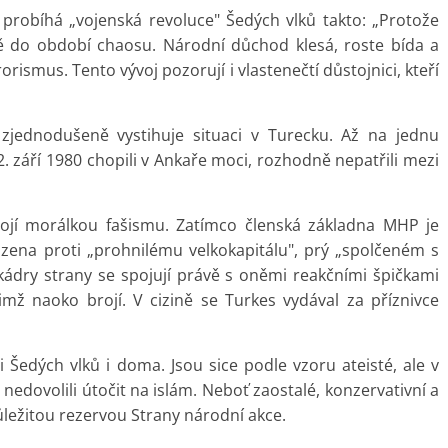
 probíhá „vojenská revoluce" Šedých vlků takto: „Protože
mě do období chaosu. Národní důchod klesá, roste bída a
ismus. Tento vývoj pozorují i vlastenečtí důstojnici, kteří
ednodušeně vystihuje situaci v Turecku. Až na jednu
2. září 1980 chopili v Ankaře moci, rozhodně nepatřili mezi
dvojí morálkou fašismu. Zatímco členská základna MHP je
uzena proti „prohnilému velkokapitálu", prý „spolčeném s
í kádry strany se spojují právě s oněmi reakčními špičkami
imž naoko brojí. V cizině se Turkes vydával za příznivce
Šedých vlků i doma. Jsou sice podle vzoru ateisté, ale v
 nedovolili útočit na islám. Neboť zaostalé, konzervativní a
důležitou rezervou Strany národní akce.