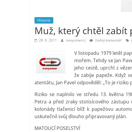
vlastně
prospívá?
Historie
Muž, který chtěl zabít
28. 6. 2011
novysmercz
žádný komentář
V listopadu 1979 letěl p
mořem. Tehdy se Jan Pavel
jeho cestě, uprchl z věze
že zabije papeže. Když s
atentátu, Jan Pavel odpověděl: „To je riziko 
Riziko se naplnilo ve středu 13. května 1
Petra a před zraky stotisícového zástupu v
kolonády tlačenicí blíž k papežovu automo
uskutečnil svůj dlouho připravovaný plán.
MATOUCÍ POSELSTVÍ