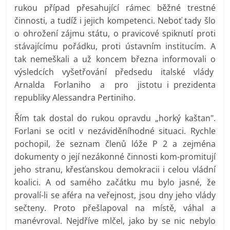
rukou případ přesahující rámec běžné trestné
činnosti, a tudíž i jejich kompetenci. Neboť tady šlo
o ohrožení zájmu státu, o pravicové spiknutí proti
stávajícímu pořádku, proti ústavním institucím. A
tak nemeškali a už koncem března informovali o
výsledcích vyšetřování předsedu italské vlády
Arnalda Forlaniho a pro jistotu i prezidenta
republiky Alessandra Pertiniho.
Řím tak dostal do rukou opravdu „horký kaštan".
Forlani se ocitl v nezáviděníhodné situaci. Rychle
pochopil, že seznam členů lóže P 2 a zejména
dokumenty o její nezákonné činnosti kom-promitují
jeho stranu, křesťanskou demokracii i celou vládní
koalici. A od samého začátku mu bylo jasné, že
provalí-li se aféra na veřejnost, jsou dny jeho vlády
sečteny. Proto přešlapoval na místě, váhal a
manévroval. Nejdříve mlčel, jako by se nic nebylo