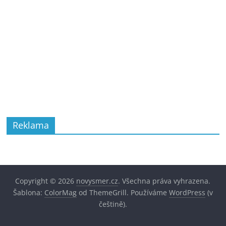
Reklama
Copyright © 2026
novysmer.cz
. Všechna práva vyhrazena.
Šablona:
ColorMag
od ThemeGrill. Používáme
WordPress
(v
češtině).