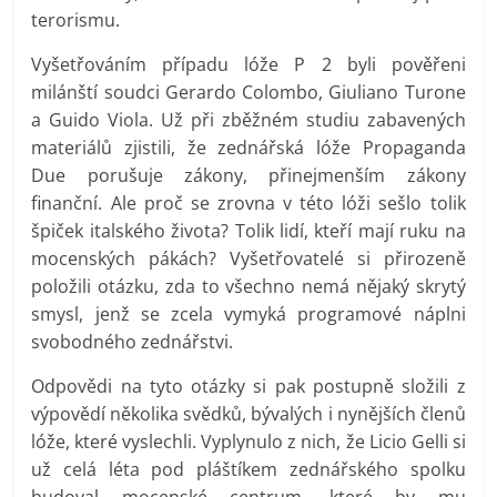
terorismu.
Vyšetřováním případu lóže P 2 byli pověřeni
milánští soudci Gerardo Colombo, Giuliano Turone
a Guido Viola. Už při zběžném studiu zabavených
materiálů zjistili, že zednářská lóže Propaganda
Due porušuje zákony, přinejmenším zákony
finanční. Ale proč se zrovna v této lóži sešlo tolik
špiček italského života? Tolik lidí, kteří mají ruku na
mocenských pákách? Vyšetřovatelé si přirozeně
položili otázku, zda to všechno nemá nějaký skrytý
smysl, jenž se zcela vymyká programové náplni
svobodného zednářstvi.
Odpovědi na tyto otázky si pak postupně složili z
výpovědí několika svědků, bývalých i nynějších členů
lóže, které vyslechli. Vyplynulo z nich, že Licio Gelli si
už celá léta pod pláštíkem zednářského spolku
budoval mocenské centrum, které by mu