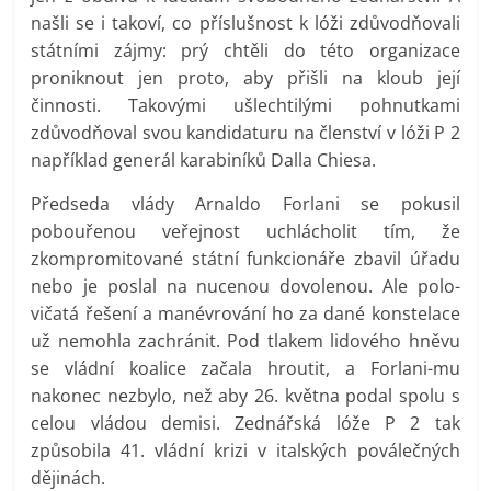
našli se i takoví, co příslušnost k lóži zdůvodňovali
státními zájmy: prý chtěli do této organizace
proniknout jen proto, aby přišli na kloub její
činnosti. Takovými ušlechtilými pohnutkami
zdůvodňoval svou kandidaturu na členství v lóži P 2
například generál karabiníků Dalla Chiesa.
Předseda vlády Arnaldo Forlani se pokusil
pobouřenou veřejnost uchlácholit tím, že
zkompromitované státní funkcionáře zbavil úřadu
nebo je poslal na nucenou dovolenou. Ale polo-
vičatá řešení a manévrování ho za dané konstelace
už nemohla zachránit. Pod tlakem lidového hněvu
se vládní koalice začala hroutit, a Forlani-mu
nakonec nezbylo, než aby 26. května podal spolu s
celou vládou demisi. Zednářská lóže P 2 tak
způsobila 41. vládní krizi v italských poválečných
dějinách.