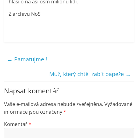
hlásilo na asi osm miliónů lidí.
Z archivu NoS
←
Pamatujme !
Muž, který chtěl zabít papeže
→
Napsat komentář
Vaše e-mailová adresa nebude zveřejněna.
Vyžadované
informace jsou označeny
*
Komentář
*