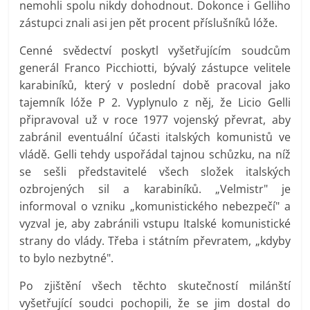
nemohli spolu nikdy dohodnout. Dokonce i Gelliho
zástupci znali asi jen pět procent příslušníků lóže.
Cenné svědectví poskytl vyšetřujícím soudcům
generál Franco Picchiotti, bývalý zástupce velitele
karabiníků, který v poslední době pracoval jako
tajemník lóže P 2. Vyplynulo z něj, že Licio Gelli
připravoval už v roce 1977 vojenský převrat, aby
zabránil eventuální účasti italských komunistů ve
vládě. Gelli tehdy uspořádal tajnou schůzku, na níž
se sešli představitelé všech složek italských
ozbrojených sil a karabiníků. „Velmistr" je
informoval o vzniku „komunistického nebezpečí" a
vyzval je, aby zabránili vstupu Italské komunistické
strany do vlády. Třeba i státním převratem, „kdyby
to bylo nezbytné".
Po zjištění všech těchto skutečností milánští
vyšetřující soudci pochopili, že se jim dostal do