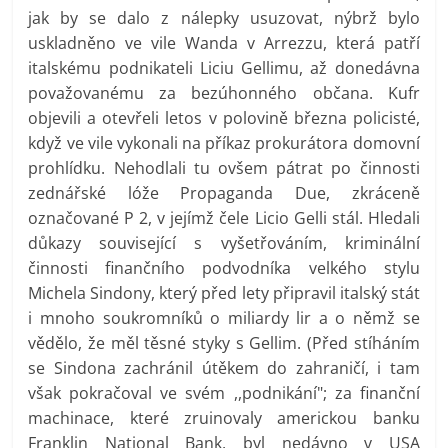
jak by se dalo z nálepky usuzovat, nýbrž bylo
uskladněno ve vile Wanda v Arrezzu, která patří
italskému podnikateli Liciu Gellimu, až donedávna
považovanému za bezúhonného občana. Kufr
objevili a otevřeli letos v polovině března policisté,
když ve vile vykonali na příkaz prokurátora domovní
prohlídku. Nehodlali tu ovšem pátrat po činnosti
zednářské lóže Propaganda Due, zkráceně
označované P 2, v jejímž čele Licio Gelli stál. Hledali
důkazy související s vyšetřováním, kriminální
činnosti finančního podvodníka velkého stylu
Michela Sindony, který před lety připravil italský stát
i mnoho soukromníků o miliardy lir a o němž se
vědělo, že měl těsné styky s Gellim. (Před stíháním
se Sindona zachránil útěkem do zahraničí, i tam
však pokračoval ve svém ,,podnikání"; za finanční
machinace, které zruinovaly americkou banku
Franklin National Bank, byl nedávno v USA