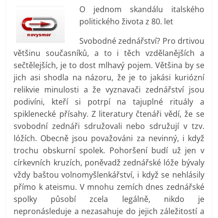
prospívá?
O jednom skandálu italského
politického života z 80. let
Svobodné zednářství? Pro drtivou
většinu současníků, a to i těch vzdělanějších a
sečtělejších, je to dost mlhavý pojem. Většina by se
jich asi shodla na názoru, že je to jakási kuriózní
relikvie minulosti a že vyznavači zednářství jsou
podivíni, kteří si potrpí na tajuplné rituály a
spiklenecké přísahy. Z literatury čtenáři vědí, že se
svobodní zednáři sdružovali nebo sdružují v tzv.
lóžích. Obecně jsou považováni za nevinný, i když
trochu obskurní spolek. Pohoršení budí už jen v
církevních kruzích, poněvadž zednářské lóže bývaly
vždy baštou volnomyšlenkářství, i když se nehlásily
přímo k ateismu. V mnohu zemích dnes zednářské
spolky působí zcela legálně, nikdo je
nepronásleduje a nezasahuje do jejich záležitostí a