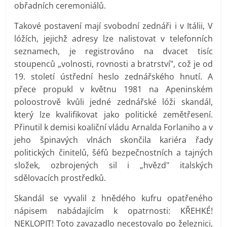
obřadních ceremoniálů.
Takové postavení mají svobodní zednáři i v Itálii, V
lóžích, jejichž adresy lze nalistovat v telefonních
seznamech, je registrováno na dvacet tisíc
stoupenců „volnosti, rovnosti a bratrství", což je od
19. století ústřední heslo zednářského hnutí. A
přece propukl v květnu 1981 na Apeninském
poloostrově kvůli jedné zednářské lóži skandál,
který lze kvalifikovat jako politické zemětřesení.
Přinutil k demisi koaliční vládu Arnalda Forlaniho a v
jeho špinavých vlnách skončila kariéra řady
politických činitelů, šéfů bezpečnostních a tajných
složek, ozbrojených sil i „hvězd" italských
sdělovacích prostředků.
Skandál se vyvalil z hnědého kufru opatřeného
nápisem nabádajícím k opatrnosti: KŘEHKÉ!
NEKLOPIT! Toto zavazadlo necestovalo po železnici,