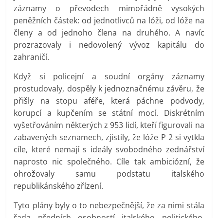
záznamy o převodech mimořádně vysokých
peněžních částek: od jednotlivců na lóži, od lóže na
členy a od jednoho člena na druhého. A navíc
prozrazovaly i nedovolený vývoz kapitálu do
zahraničí.
Když si policejní a soudní orgány záznamy
prostudovaly, dospěly k jednoznačnému závěru, že
přišly na stopu aféře, která páchne podvody,
korupcí a kupčením se státní mocí. Diskrétním
vyšetřováním některých z 953 lidí, kteří figurovali na
zabavených seznamech, zjistily, že lóže P 2 si vytkla
cíle, které nemají s ideály svobodného zednářství
naprosto nic společného. Cíle tak ambiciózní, že
ohrožovaly samu podstatu italského
republikánského zřízení.
Tyto plány byly o to nebezpečnější, že za nimi stála
řada předních osobností italského politického,