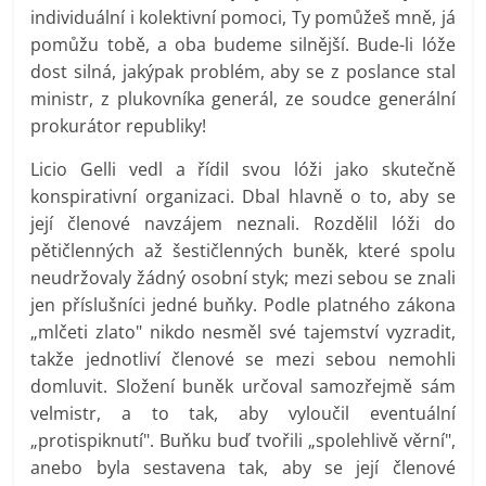
individuální i kolektivní pomoci, Ty pomůžeš mně, já
pomůžu tobě, a oba budeme silnější. Bude-li lóže
dost silná, jakýpak problém, aby se z poslance stal
ministr, z plukovníka generál, ze soudce generální
prokurátor republiky!
Licio Gelli vedl a řídil svou lóži jako skutečně
konspirativní organizaci. Dbal hlavně o to, aby se
její členové navzájem neznali. Rozdělil lóži do
pětičlenných až šestičlenných buněk, které spolu
neudržovaly žádný osobní styk; mezi sebou se znali
jen příslušníci jedné buňky. Podle platného zákona
„mlčeti zlato" nikdo nesměl své tajemství vyzradit,
takže jednotliví členové se mezi sebou nemohli
domluvit. Složení buněk určoval samozřejmě sám
velmistr, a to tak, aby vyloučil eventuální
„protispiknutí". Buňku buď tvořili „spolehlivě věrní",
anebo byla sestavena tak, aby se její členové