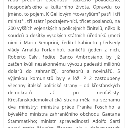
hospodářského a kulturního života. Opravdu co
jméno, to pojem. K Gelliovým ^tovaryšům" patřili tři
ministři, tři státní podtajem-níci, třicet poslanců, na
200 vyšších vojenských a policejních činitelů, několik
soudců a desítky vysokých státních úředníků (mezi
nimi i Mario Semprini, ředitel kabinetu předsedy
vlády Arnalda Forlaniho), bankéřů (jeden z nich,
Roberto Calvi, ředitel Banco Ambrosiano, byl již
zatčen kvůli nezákonnému vývozu padesáti miliónů
dolarů do zahraničí), profesorů a novinářů. S
výjimkou komunistů byly v lóži P 2 zastoupeny
všechny italské politické strany – od křesťanských
demokratů až po neofašisty.
Křesťanskodemokratická strana měla na seznamu
dva ministry: ministra práce Franka Foschiho a
bývalého ministra zahraničního obchodu Gaetana
Stammati-ho; ministr spravedlnosti Adolfo Sarti