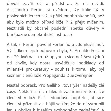
dovolit zavřít oči a předstírat, že nic nevidí.
Alessandro Pertini si uvědomil, že Itálie už v
posledních letech zažila příliš mnoho skandálů, než
aby bylo možno případ lóže P 2 přejít mlčením.
Neztratili by občané poslední špetku důvěry v
buržoazně demokratické instituce?
A tak si Pertini povolal Forlaniho a „domluvil mu".
Výsledkem jejich pohovoru bylo, že Arnaldo Forlani
dal 20. května – to už uplynulo více než šest týdnů
od chvíle, kdy dostal usvědčující podklady od
milánské prokuratury – souhlas k tomu, aby byl
seznam členů lóže Propaganda Due zveřejněn.
Nastal poprask. Pro Gelliho „tovaryše" nadešly zlé
časy. Někteří z nich hledali záchranu v tom, že
členství v lóži P 2 jednoduše popřeli. Jiní sice
členství přiznali, ale hájili se tím, že do ní vstoupili
jen z obdivu k ideálům svobodného zednářství. A