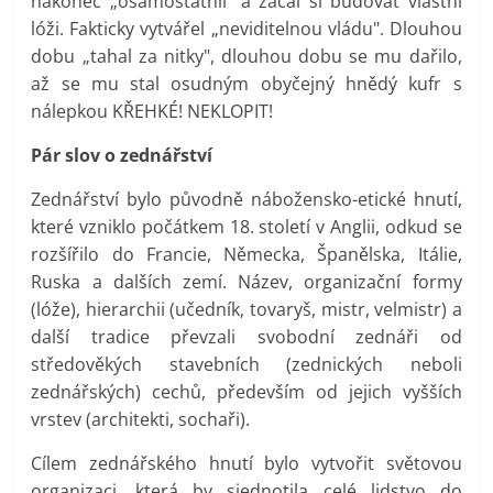
nakonec „osamostatnil" a začal si budovat vlastní
lóži. Fakticky vytvářel „neviditelnou vládu". Dlouhou
dobu „tahal za nitky", dlouhou dobu se mu dařilo,
až se mu stal osudným obyčejný hnědý kufr s
nálepkou KŘEHKÉ! NEKLOPIT!
Pár slov o zednářství
Zednářství bylo původně nábožensko-etické hnutí,
které vzniklo počátkem 18. století v Anglii, odkud se
rozšířilo do Francie, Německa, Španělska, Itálie,
Ruska a dalších zemí. Název, organizační formy
(lóže), hierarchii (učedník, tovaryš, mistr, velmistr) a
další tradice převzali svobodní zednáři od
středověkých stavebních (zednických neboli
zednářských) cechů, především od jejich vyšších
vrstev (architekti, sochaři).
Cílem zednářského hnutí bylo vytvořit světovou
organizaci, která by sjednotila celé lidstvo do