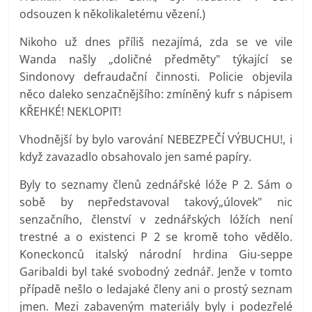
odsouzen k několikaletému vězení.)
Nikoho už dnes příliš nezajímá, zda se ve vile
Wanda našly „doličné předměty" týkající se
Sindonovy defraudační činnosti. Policie objevila
něco daleko senzačnějšího: zmíněný kufr s nápisem
KŘEHKÉ! NEKLOPIT!
Vhodnější by bylo varování NEBEZPEČÍ VÝBUCHU!, i
když zavazadlo obsahovalo jen samé papíry.
Byly to seznamy členů zednářské lóže P 2. Sám o
sobě by nepředstavoval takový„úlovek" nic
senzačního, členství v zednářských lóžích není
trestné a o existenci P 2 se kromě toho vědělo.
Koneckonců italský národní hrdina Giu-seppe
Garibaldi byl také svobodný zednář. Jenže v tomto
případě nešlo o ledajaké členy ani o prostý seznam
jmen. Mezi zabaveným materiály byly i podezřelé