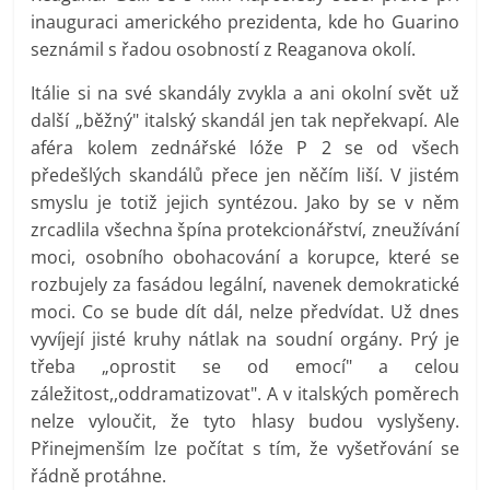
inauguraci amerického prezidenta, kde ho Guarino
seznámil s řadou osobností z Reaganova okolí.
Itálie si na své skandály zvykla a ani okolní svět už
další „běžný" italský skandál jen tak nepřekvapí. Ale
aféra kolem zednářské lóže P 2 se od všech
předešlých skandálů přece jen něčím liší. V jistém
smyslu je totiž jejich syntézou. Jako by se v něm
zrcadlila všechna špína protekcionářství, zneužívání
moci, osobního obohacování a korupce, které se
rozbujely za fasádou legální, navenek demokratické
moci. Co se bude dít dál, nelze předvídat. Už dnes
vyvíjejí jisté kruhy nátlak na soudní orgány. Prý je
třeba „oprostit se od emocí" a celou
záležitost,,oddramatizovat". A v italských poměrech
nelze vyloučit, že tyto hlasy budou vyslyšeny.
Přinejmenším lze počítat s tím, že vyšetřování se
řádně protáhne.