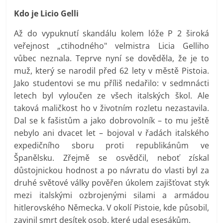
Kdo je Licio Gelli
Až do vypuknutí skandálu kolem lóže P 2 široká
veřejnost „ctihodného" velmistra Licia Gelliho
vůbec neznala. Teprve nyní se dověděla, že je to
muž, který se narodil před 62 lety v městě Pistoia.
Jako studentovi se mu příliš nedařilo: v sedmnácti
letech byl vyloučen ze všech italských škol. Ale
taková maličkost ho v životním rozletu nezastavila.
Dal se k fašistům a jako dobrovolník – to mu ještě
nebylo ani dvacet let – bojoval v řadách italského
expedičního sboru proti republikánům ve
Španělsku. Zřejmě se osvědčil, neboť získal
důstojnickou hodnost a po návratu do vlasti byl za
druhé světové války pověřen úkolem zajišťovat styk
mezi italskými ozbrojenými silami a armádou
hitlerovského Německa. V okolí Pistoie, kde působil,
zavinil smrt desítek osob, které udal esesákům.