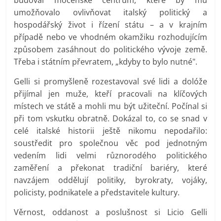
umožňovalo ovlivňovat italský politický a
hospodářský život i řízení státu – a v krajním
případě nebo ve vhodném okamžiku rozhodujícím
způsobem zasáhnout do politického vývoje země.
Třeba i státním převratem, „kdyby to bylo nutné".
Gelli si promyšleně rozestavoval své lidi a dolóže
přijímal jen muže, kteří pracovali na klíčových
místech ve státě a mohli mu být užiteční. Počínal si
při tom vskutku obratně. Dokázal to, co se snad v
celé italské historii ještě nikomu nepodařilo:
soustředit pro společnou věc pod jednotným
vedením lidi velmi různorodého politického
zaměření a překonat tradiční bariéry, které
navzájem oddělují politiky, byrokraty, vojáky,
policisty, podnikatele a představitele kultury.
Věrnost, oddanost a poslušnost si Licio Gelli