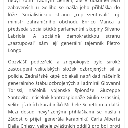
nebyl zatím řádným členem, ale v dokumentech
zabavených u Gelliho se našla jeho přihláška do
lóže. Socialistickou stranu „reprezentovali" mj.
ministr zahraničního obchodu Enrico Manca a
předseda socialistické parlamentní skupiny Silvano
Labriola. A sociálně demokratickou stranu
,,zastupoval" sám její generální tajemník Pietro
Longo.
Obzvlášť podezřelé a znepokojivé bylo široké
zastoupení velitelských složek ozbrojených sil a
policie. Zednářské kápě oblékali například náčelník
generálního štábu ozbrojených sil admirál Giovanni
Torissi, náčelník vojenské špionáže Giuzeppe
Santovito, náčelník kontrašpionáže Giulio Grassini,
velitel jízdních karabiníků Michele Schettino a další.
Mezi dosud nevyřízenými přihláškami se našla i
žádost o přijetí generála karabiníků Carla Alberta
Dalla Chiesy, velitele zvláštních oddílů pro boj proti