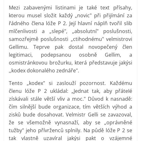
Mezi zabavenými listinami je také text přísahy,
kterou musel složit každý „novic" při přijímání za
řádného člena lóže P 2. Její hlavní náplň tvořil slib
mlčenlivosti a „slepé", „absolutní" poslušnosti,
samozřejmě poslušnosti „ctihodnému" velmistrovi
Gellimu. Teprve pak dostal novopečený člen
legitimaci, podepsanou osobně Gellim, a
osmistránkovou brožurku, která představuje jakýsi
,,kodex dokonalého zednáře".
Tento „kodex" si zaslouží pozornost. Každému
členu lóže P 2 ukládal: „Jednat tak, aby přáteIé
získávali stále větší vliv a moc." Důvod k nasnadě:
čím silnější bude organizace, tím větších výhod a
zisků bude dosahovat. Velmistr Gelli se zavazoval,
že se všemožně vynasnaží, aby se „oprávněné
tužby" jeho přívrženců splnily. Na půdě lóže P 2 se
tak vlastně uzavíral jakýsi pakt o vzájemné