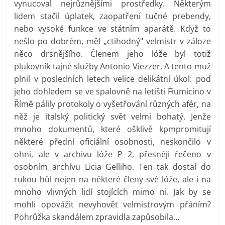
vynucoval nejrůznějšími prostředky. Některým
lidem stačil úplatek, zaopatření tučné prebendy,
nebo vysoké funkce ve státním aparátě. Když to
nešlo po dobrém, měl „ctihodný" velmistr v záloze
něco drsnějšího. Členem jeho lóže byl totiž
plukovník tajné služby Antonio Viezzer. A tento muž
plnil v posledních letech velice delikátní úkol: pod
jeho dohledem se ve spalovně na letišti Fiumicino v
Římě pálily protokoly o vyšetřování různých afér, na
něž je italský politický svět velmi bohatý. Jenže
mnoho dokumentů, které ošklivě kpmpromitují
některé přední oficiální osobnosti, neskončilo v
ohni, ale v archivu lóže P 2, přesněji řečeno v
osobním archívu Licia Gelliho. Ten tak dostal do
rukou hůl nejen na některé členy své lóže, ale i na
mnoho vlivných lidí stojících mimo ni. Jak by se
mohli opovážit nevyhovět velmistrovým přáním?
Pohrůžka skandálem zpravidla zapůsobila…