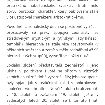
bratrského náboženského svazku". Hnutí mělo
zprvu buržoazní charakter, který pak ovšem stále
více ustupoval charakteru aristokratickému.
Původně racionalistický duch se postupně vytrácel,
prosazovaly se prvky spojující zednářství se
středověkými mystickými a rytířskými řády (křižáci,
templáři), hierarchie se stále více rozvětvovala (v
některých směrech a zemích mělo zednářství až 99
hierarchických stupňů), vytvořil se složitý rituál.
Sociální složení představitelů zednářství i jeho
úloha v politickém životě se přitom v různých
zemích a v různé době výrazně lišily; jeho stoupenci
byly spjati jak s reakčními, tak i s pokrokovými
společenskými hnutími. Největší úlohu hráli zednáři
v 18. století a začátkem 19. století. Ještě v
šedesátých letech 20. století se k tomuto hnutí