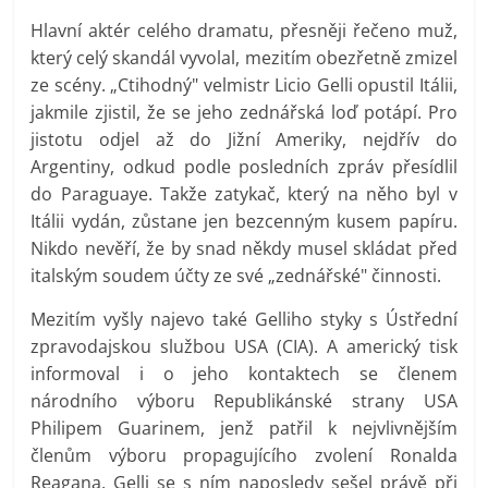
Hlavní aktér celého dramatu, přesněji řečeno muž,
který celý skandál vyvolal, mezitím obezřetně zmizel
ze scény. „Ctihodný" velmistr Licio Gelli opustil Itálii,
jakmile zjistil, že se jeho zednářská loď potápí. Pro
jistotu odjel až do Jižní Ameriky, nejdřív do
Argentiny, odkud podle posledních zpráv přesídlil
do Paraguaye. Takže zatykač, který na něho byl v
Itálii vydán, zůstane jen bezcenným kusem papíru.
Nikdo nevěří, že by snad někdy musel skládat před
italským soudem účty ze své „zednářské" činnosti.
Mezitím vyšly najevo také Gelliho styky s Ústřední
zpravodajskou službou USA (CIA). A americký tisk
informoval i o jeho kontaktech se členem
národního výboru Republikánské strany USA
Philipem Guarinem, jenž patřil k nejvlivnějším
členům výboru propagujícího zvolení Ronalda
Reagana. Gelli se s ním naposledy sešel právě při