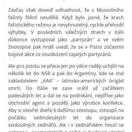
Zavčas však dovedl odhadnout, že s Mussoliniho
fašisty štěstí neudělá. Když bylo jasné, že krach
fašistického režimu je nevyhnutelný, rychle přehodil
výhybky. V posledních válečných dnech v Itálii
dokonce vystupoval jako „partyzán" a ve svém
životopise pak hrdě uvedl, že se v Pistoi zúčastnil
bojové akce za osvobození zajatých partyzánů.
Ale pro jistotu se přece jen po válce raději uchýlil na
několik let do NSR a pak do Argentiny, kde se stal
zakladatelem „AAA" – latinsko-amerických brigád
smrti. Do Itálie se zase vrátil až začátkem
padesátých let a dal se na podnikání, nejdříve jako
obchodní agent a později jako výrobce konfekce.
Aby si otevřel dveře k dalšímu vzestupu, vstoupil na
počátku sedmdesátých let do organizace
svobodných zednářů. Ale i v zednářském hnutí se