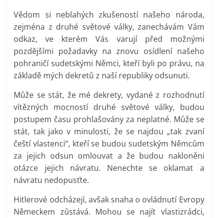
Vědom si neblahých zkušeností našeho národa,
zejména z druhé světové války, zanechávám Vám
odkaz, ve kterém Vás varují před možnými
pozdějšími požadavky na znovu osídlení našeho
pohraničí sudetskými Němci, kteří byli po právu, na
základě mých dekretů z naší republiky odsunuti.
Může se stát, že mé dekrety, vydané z rozhodnutí
vítězných mocností druhé světové války, budou
postupem času prohlašovány za neplatné. Může se
stát, tak jako v minulosti, že se najdou „tak zvaní
čeští vlastenci“, kteří se budou sudetským Němcům
za jejich odsun omlouvat a že budou nakloněni
otázce jejich návratu. Nenechte se oklamat a
návratu nedopusťte.
Hitlerové odcházejí, avšak snaha o ovládnutí Evropy
Německem zůstává. Mohou se najít vlastizrádci,