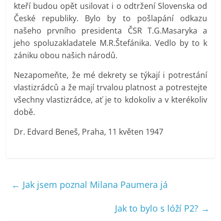
kteří budou opět usilovat i o odtržení Slovenska od
České republiky. Bylo by to pošlapání odkazu
našeho prvního presidenta ČSR T.G.Masaryka a
jeho spoluzakladatele M.R.Štefánika. Vedlo by to k
zániku obou našich národů.
Nezapomeňte, že mé dekrety se týkají i potrestání
vlastizrádců a že mají trvalou platnost a potrestejte
všechny vlastizrádce, ať je to kdokoliv a v kterékoliv
době.
Dr. Edvard Beneš, Praha, 11 květen 1947
←
Jak jsem poznal Milana Paumera já
Jak to bylo s lóží P2?
→