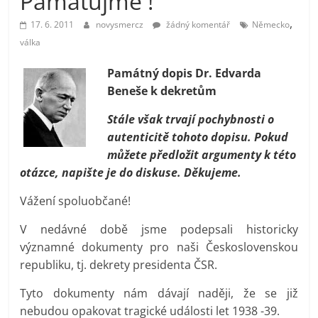
Pamatujme !
prospívá?
,
17. 6. 2011
novysmercz
žádný komentář
Německo
válka
Památný dopis Dr. Edvarda
Beneše k dekretům
Stále však trvají pochybnosti o
autenticitě tohoto dopisu. Pokud
můžete předložit argumenty k této
otázce, napište je do diskuse. Děkujeme.
Vážení spoluobčané!
V nedávné době jsme podepsali historicky
významné dokumenty pro naši Československou
republiku, tj. dekrety presidenta ČSR.
Tyto dokumenty nám dávají naději, že se již
nebudou opakovat tragické události let 1938 -39.