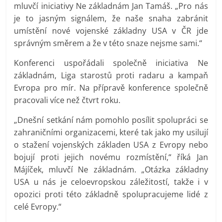
mluvčí iniciativy Ne základnám Jan Tamáš. „Pro nás
je to jasným signálem, že naše snaha zabránit
umístění nové vojenské základny USA v ČR jde
správným směrem a že v této snaze nejsme sami.“
Konferenci uspořádali společně iniciativa Ne
základnám, Liga starostů proti radaru a kampaň
Evropa pro mír. Na přípravě konference společně
pracovali více než čtvrt roku.
„Dnešní setkání nám pomohlo posílit spolupráci se
zahraničními organizacemi, které tak jako my usilují
o stažení vojenských základen USA z Evropy nebo
bojují proti jejich novému rozmístění,“ říká Jan
Májíček, mluvčí Ne základnám. „Otázka základny
USA u nás je celoevropskou záležitostí, takže i v
opozici proti této základně spolupracujeme lidé z
celé Evropy.“