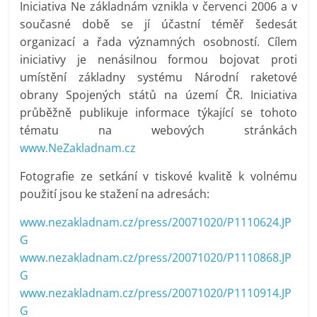
Iniciativa Ne základnám vznikla v červenci 2006 a v
současné době se jí účastní téměř šedesát
organizací a řada významných osobností. Cílem
iniciativy je nenásilnou formou bojovat proti
umístění základny systému Národní raketové
obrany Spojených států na území ČR. Iniciativa
průběžně publikuje informace týkající se tohoto
tématu na webových stránkách
www.NeZakladnam.cz
Fotografie ze setkání v tiskové kvalitě k volnému
použití jsou ke stažení na adresách:
www.nezakladnam.cz/press/20071020/P1110624.JP
G
www.nezakladnam.cz/press/20071020/P1110868.JP
G
www.nezakladnam.cz/press/20071020/P1110914.JP
G