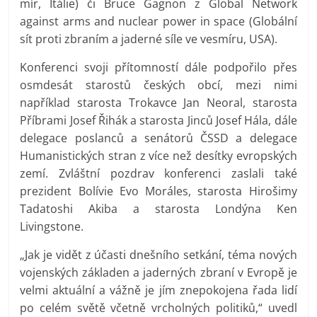
mír, Itálie) či Bruce Gagnon z Global Network
against arms and nuclear power in space (Globální
sít proti zbraním a jaderné síle ve vesmíru, USA).
Konferenci svoji přítomností dále podpořilo přes
osmdesát starostů českých obcí, mezi nimi
například starosta Trokavce Jan Neoral, starosta
Příbrami Josef Řihák a starosta Jinců Josef Hála, dále
delegace poslanců a senátorů ČSSD a delegace
Humanistických stran z více než desítky evropských
zemí. Zvláštní pozdrav konferenci zaslali také
prezident Bolívie Evo Moráles, starosta Hirošimy
Tadatoshi Akiba a starosta Londýna Ken
Livingstone.
„Jak je vidět z účasti dnešního setkání, téma nových
vojenských základen a jaderných zbraní v Evropě je
velmi aktuální a vážně je jím znepokojena řada lidí
po celém světě včetně vrcholných politiků,“ uvedl