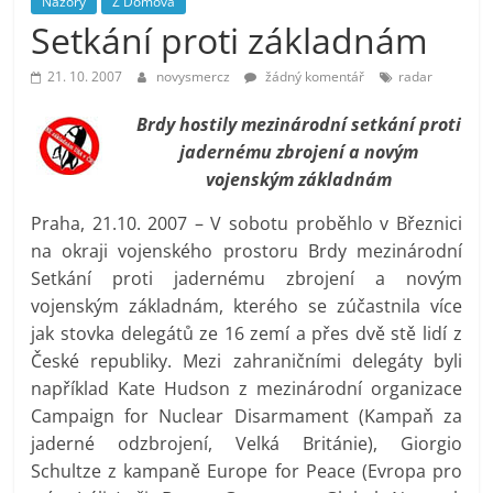
Názory
Z Domova
prospívá?
Setkání proti základnám
21. 10. 2007
novysmercz
žádný komentář
radar
Brdy hostily mezinárodní setkání proti
jadernému zbrojení a novým
vojenským základnám
Praha, 21.10. 2007 – V sobotu proběhlo v Březnici
na okraji vojenského prostoru Brdy mezinárodní
Setkání proti jadernému zbrojení a novým
vojenským základnám, kterého se zúčastnila více
jak stovka delegátů ze 16 zemí a přes dvě stě lidí z
České republiky. Mezi zahraničními delegáty byli
například Kate Hudson z mezinárodní organizace
Campaign for Nuclear Disarmament (Kampaň za
jaderné odzbrojení, Velká Británie), Giorgio
Schultze z kampaně Europe for Peace (Evropa pro