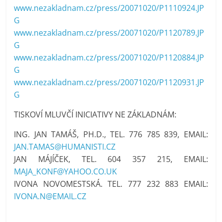
www.nezakladnam.cz/press/20071020/P1110924.JP
G
www.nezakladnam.cz/press/20071020/P1120789.JP
G
www.nezakladnam.cz/press/20071020/P1120884.JP
G
www.nezakladnam.cz/press/20071020/P1120931.JP
G
TISKOVÍ MLUVČÍ INICIATIVY NE ZÁKLADNÁM:
ING. JAN TAMÁŠ, PH.D., TEL. 776 785 839, EMAIL:
JAN.TAMAS@HUMANISTI.CZ
JAN MÁJÍČEK, TEL. 604 357 215, EMAIL:
MAJA_KONF@YAHOO.CO.UK
IVONA NOVOMESTSKÁ. TEL. 777 232 883 EMAIL:
IVONA.N@EMAIL.CZ