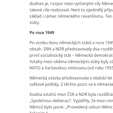
dodnes je, rozpor mezi vytčenými cíly Něme
takové cíle realizovat. Není to ojedinělý p
základ i rámec německého revanšismu. Ten 
státy.
Po roce 1949
Po vzniku dvou německých států v roce 1949
obsah. SRN a NDR představovaly dva rozdíl
první socialistický stát – Německá demokrat
Vztahy mezi oběma německými státy byly zá
NATO a Varšavskou smlouvou (od roku 1955
Německá otázka představovala v období let 
světové politiky. Z těchto pozic se k němec
Kvalita vztahů mezi ČSR a NDR byla rozdílná
„Společnou deklaraci“. Vyjádřily, že mezi 
Němců bylo jasné. „Provedený odsun Němců z