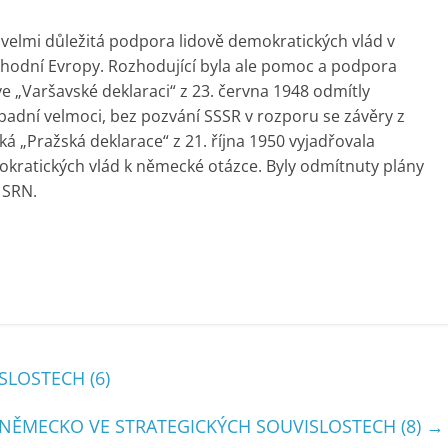
 velmi důležitá podpora lidově demokratických vlád v
ýchodní Evropy. Rozhodující byla ale pomoc a podpora
 „Varšavské deklaraci“ z 23. června 1948 odmítly
adní velmoci, bez pozvání SSSR v rozporu se závěry z
á „Pražská deklarace“ z 21. října 1950 vyjadřovala
kratických vlád k německé otázce. Byly odmítnuty plány
 SRN.
LOSTECH (6)
NĚMECKO VE STRATEGICKÝCH SOUVISLOSTECH (8)
→