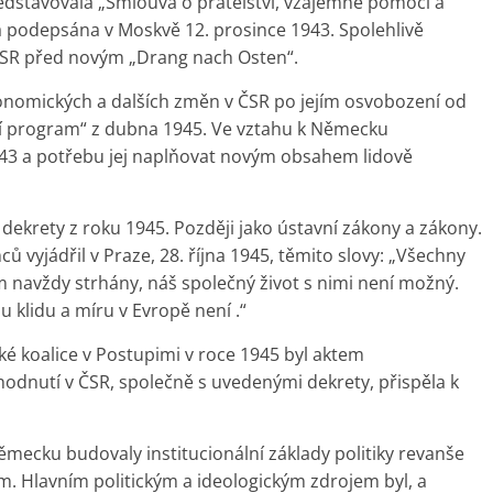
dstavovala „Smlouva o přátelství, vzájemné pomoci a
a podepsána v Moskvě 12. prosince 1943. Spolehlivě
 ČSR před novým „Drang nach Osten“.
onomických a dalších změn v ČSR po jejím osvobození od
í program“ z dubna 1945. Ve vztahu k Německu
943 a potřebu jej naplňovat novým obsahem lidově
dekrety z roku 1945. Později jako ústavní zákony a zákony.
 vyjádřil v Praze, 28. října 1945, těmito slovy: „Všechny
m navždy strhány, náš společný život s nimi není možný.
u klidu a míru v Evropě není .“
é koalice v Postupimi v roce 1945 byl aktem
odnutí v ČSR, společně s uvedenými dekrety, přispěla k
mecku budovaly institucionální základy politiky revanše
m. Hlavním politickým a ideologickým zdrojem byl, a