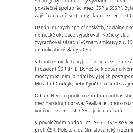
Strategicky dlouhodobý význam pro ČSR pře
poválečné spolupráci mezi ČSR a SSSR“. Byl
zajišťovala vnější strategickou bezpečnost
Uznání nutných společenských, sociálně ek
německé okupace vyjadřoval „Košický vládn
zvýrazňoval zásadní význam smlouvy z r. 1
demokratické vlády v ČSR.
V tomto smyslu to vyjadřovaly prezidentské 
Prezident ČSR dr. E. Beneš se k odsunu Němců
mosty mezi nimi a námi byly jejich postupe
Musí tudíž odejít, neboť jiného řešení v zájm
Odsun Němců podle rozhodnutí antifašistick
mezinárodního práva. Realizace tohoto rozh
vnitřní bezpečnosti ČSR a jejich občanů.
V poválečném období let 1945 – 1949 se v Ně
proti ČSR, Polsku a dalším slovanským zemí