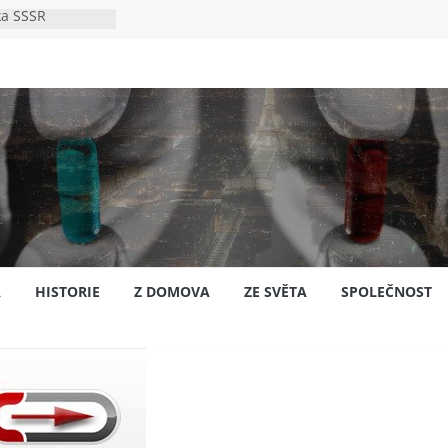
ka SSSR
e
to bylo s
e
pión?
jansku
A
HISTORIE
Z DOMOVA
ZE SVĚTA
SPOLEČNOST