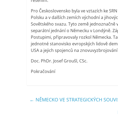
řešením.“
Pro Československo byla ve vztazích ke SRN
Polsku a v dalších zemích východní a jihov
Sovětského svazu. Tyto země jednoznačně ve
separátní jednání o Německu v Londýně. Záp
Postupimi, připravovaly rozkol Německa. Tak
jednotné stanovisko evropských lidově demo
USA a jejich spojenců na znovuvyzbrojování
Doc. PhDr. Josef Groušl, CSc.
Pokračování
←
NĚMECKO VE STRATEGICKÝCH SOUVIS