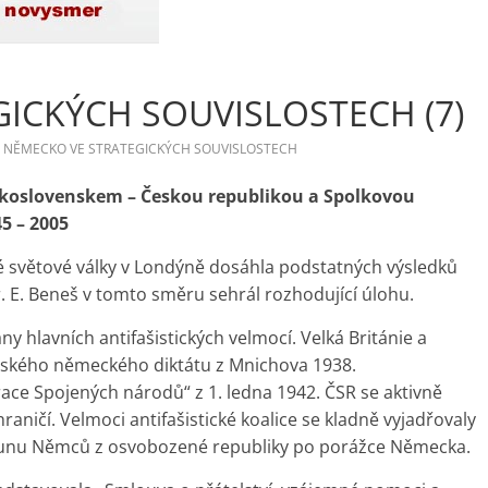
ICKÝCH SOUVISLOSTECH (7)
NĚMECKO VE STRATEGICKÝCH SOUVISLOSTECH
skoslovenskem – Českou republikou a Spolkovou
5 – 2005
é světové války v Londýně dosáhla podstatných výsledků
. E. Beneš v tomto směru sehrál rozhodující úlohu.
ny hlavních antifašistických velmocí. Velká Británie a
enského německého diktátu z Mnichova 1938.
ace Spojených národů“ z 1. ledna 1942. ČSR se aktivně
raničí. Velmoci antifašistické koalice se kladně vyjadřovaly
sunu Němců z osvobozené republiky po porážce Německa.