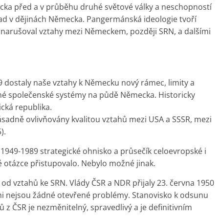
cka před a v průběhu druhé světové války a neschopností
řípad v dějinách Německa. Pangermánská ideologie tvoří
narušoval vztahy mezi Německem, později SRN, a dalšími
 dostaly naše vztahy k Německu nový rámec, limity a
né společenské systémy na půdě Německa. Historicky
ická republika.
sadně ovlivňovány kvalitou vztahů mezi USA a SSSR, mezi
).
1949-1989 strategické ohnisko a průsečík celoevropské i
ké otázce přistupovalo. Nebylo možné jinak.
 od vztahů ke SRN. Vlády ČSR a NDR přijaly 23. června 1950
nimi nejsou žádné otevřené problémy. Stanovisko k odsunu
 ČSR je nezměnitelný, spravedlivý a je definitivním