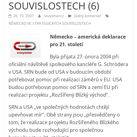
SOUVISLOSTECH (6)
prospívá?
26. 10. 2007
novysmercz
žádný komentář
NĚMECKO VE STRATEGICKÝCH SOUVISLOSTECH
Německo – americká deklarace
pro 21. století
Byla přijata 27. února 2004 při
oficiální návštěvě spolkového kancléře G. Schrödera
v USA. SRN bude od USA v budoucím období
potřebovat pomoc při realizaci záměrů v EU. USA
budou potřebovat pomoc od SRN a zemí EU při
realizaci projektu „Rozšířený Blízký východ“.
SRN a USA „ve společných hodnotách chtějí
upevňovat mír“. Obě strany jsou „přesvědčeny o
tom, že realizace projektu Rozšířeného Blízkého
východu bude rozhodující pro společnou