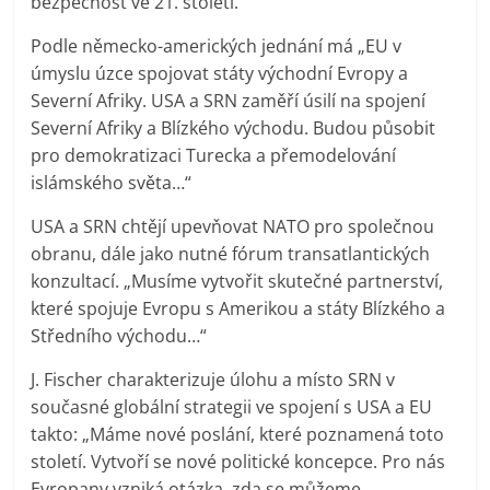
bezpečnost ve 21. století.“
Podle německo-amerických jednání má „EU v
úmyslu úzce spojovat státy východní Evropy a
Severní Afriky. USA a SRN zaměří úsilí na spojení
Severní Afriky a Blízkého východu. Budou působit
pro demokratizaci Turecka a přemodelování
islámského světa…“
USA a SRN chtějí upevňovat NATO pro společnou
obranu, dále jako nutné fórum transatlantických
konzultací. „Musíme vytvořit skutečné partnerství,
které spojuje Evropu s Amerikou a státy Blízkého a
Středního východu…“
J. Fischer charakterizuje úlohu a místo SRN v
současné globální strategii ve spojení s USA a EU
takto: „Máme nové poslání, které poznamená toto
století. Vytvoří se nové politické koncepce. Pro nás
Evropany vzniká otázka, zda se můžeme,