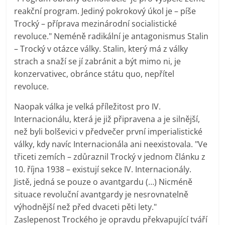
reakční program. Jediný pokrokový úkol je – píše
Trocký – příprava mezinárodní socialistické
revoluce." Neméně radikální je antagonismus Stalin
– Trocký v otázce války. Stalin, který má z války
strach a snaží se jí zabránit a být mimo ni, je
konzervativec, obránce státu quo, nepřítel
revoluce.
Naopak válka je velká příležitost pro IV.
Internacionálu, která je již připravena a je silnější,
než byli bolševici v předvečer první imperialistické
války, kdy navíc Internacionála ani neexistovala. "Ve
třiceti zemích – zdůraznil Trocký v jednom článku z
10. října 1938 – existují sekce IV. Internacionály.
Jistě, jedná se pouze o avantgardu (…) Nicméně
situace revoluční avantgardy je nesrovnatelně
výhodnější než před dvaceti pěti lety."
Zaslepenost Trockého je opravdu překvapující tváří