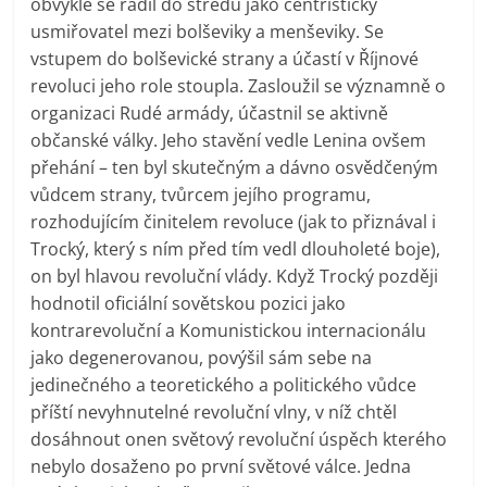
obvykle se řadil do středu jako centristický
usmiřovatel mezi bolševiky a menševiky. Se
vstupem do bolševické strany a účastí v Říjnové
revoluci jeho role stoupla. Zasloužil se významně o
organizaci Rudé armády, účastnil se aktivně
občanské války. Jeho stavění vedle Lenina ovšem
přehání – ten byl skutečným a dávno osvědčeným
vůdcem strany, tvůrcem jejího programu,
rozhodujícím činitelem revoluce (jak to přiznával i
Trocký, který s ním před tím vedl dlouholeté boje),
on byl hlavou revoluční vlády. Když Trocký později
hodnotil oficiální sovětskou pozici jako
kontrarevoluční a Komunistickou internacionálu
jako degenerovanou, povýšil sám sebe na
jedinečného a teoretického a politického vůdce
příští nevyhnutelné revoluční vlny, v níž chtěl
dosáhnout onen světový revoluční úspěch kterého
nebylo dosaženo po první světové válce. Jedna