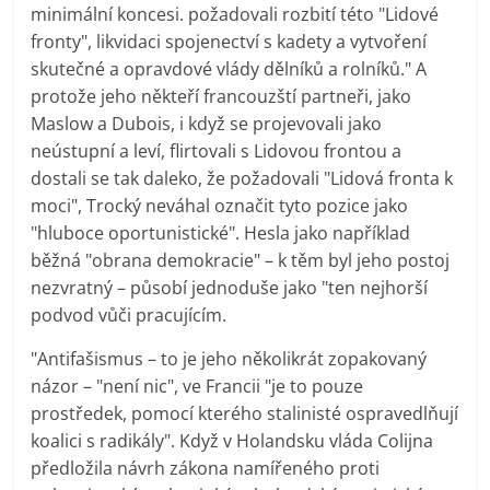
minimální koncesi. požadovali rozbití této "Lidové
fronty", likvidaci spojenectví s kadety a vytvoření
skutečné a opravdové vlády dělníků a rolníků." A
protože jeho někteří francouzští partneři, jako
Maslow a Dubois, i když se projevovali jako
neústupní a leví, flirtovali s Lidovou frontou a
dostali se tak daleko, že požadovali "Lidová fronta k
moci", Trocký neváhal označit tyto pozice jako
"hluboce oportunistické". Hesla jako například
běžná "obrana demokracie" – k těm byl jeho postoj
nezvratný – působí jednoduše jako "ten nejhorší
podvod vůči pracujícím.
"Antifašismus – to je jeho několikrát zopakovaný
názor – "není nic", ve Francii "je to pouze
prostředek, pomocí kterého stalinisté ospravedlňují
koalici s radikály". Když v Holandsku vláda Colijna
předložila návrh zákona namířeného proti