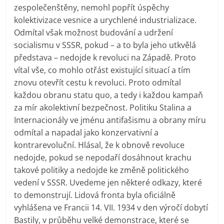
zespolečenštěny, nemohl popřít úspěchy
kolektivizace vesnice a urychlené industrializace.
Odmítal však možnost budování a udržení
socialismu v SSSR, pokud – a to byla jeho utkvělá
představa – nedojde k revoluci na Západě. Proto
vítal vše, co mohlo otřást existující situací a tím
znovu otevřít cestu k revoluci. Proto odmítal
každou obranu statu quo, a tedy i každou kampaň
za mír akolektivní bezpečnost. Politiku Stalina a
Internacionály ve jménu antifašismu a obrany míru
odmítal a napadal jako konzervativní a
kontrarevoluční. Hlásal, že k obnově revoluce
nedojde, pokud se nepodaří dosáhnout krachu
takové politiky a nedojde ke změně politického
vedení v SSSR. Uvedeme jen některé odkazy, které
to demonstrují. Lidová fronta byla oficiálně
vyhlášena ve Francii 14. VII. 1934 v den výročí dobytí
Bastily, v průběhu velké demonstrace, které se