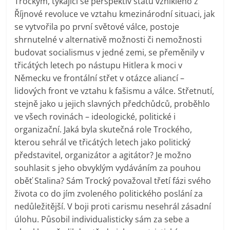
Trockým, týkající se perspektiv státu vzniklého z
Říjnové revoluce ve vztahu kmezinárodní situaci, jak
se vytvořila po první světové válce, postoje
shrnutelné v alternativě možnosti či nemožnosti
budovat socialismus v jedné zemi, se přeměnily v
třicátých letech po nástupu Hitlera k moci v
Německu ve frontální střet v otázce aliancí –
lidových front ve vztahu k fašismu a válce. Střetnutí,
stejně jako u jejich slavných předchůdců, proběhlo
ve všech rovinách – ideologické, politické i
organizační. Jaká byla skutečná role Trockého,
kterou sehrál ve třicátých letech jako politický
představitel, organizátor a agitátor? Je možno
souhlasit s jeho obvyklým vydáváním za pouhou
oběť Stalina? Sám Trocký považoval třetí fázi svého
života co do jím zvoleného politického poslání za
nedůležitější. V boji proti carismu nesehrál zásadní
úlohu. Působil individualisticky sám za sebe a