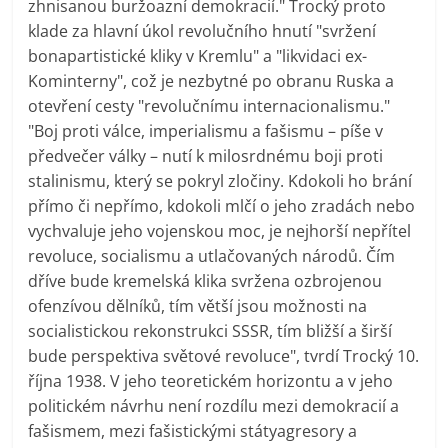
zhnisanou buržoazní demokracií." Trocký proto
klade za hlavní úkol revolučního hnutí "svržení
bonapartistické kliky v Kremlu" a "likvidaci ex-
Kominterny", což je nezbytné po obranu Ruska a
otevření cesty "revolučnímu internacionalismu."
"Boj proti válce, imperialismu a fašismu – píše v
předvečer války – nutí k milosrdnému boji proti
stalinismu, který se pokryl zločiny. Kdokoli ho brání
přímo či nepřímo, kdokoli mlčí o jeho zradách nebo
vychvaluje jeho vojenskou moc, je nejhorší nepřítel
revoluce, socialismu a utlačovaných národů. Čím
dříve bude kremelská klika svržena ozbrojenou
ofenzívou dělníků, tím větší jsou možnosti na
socialistickou rekonstrukci SSSR, tím bližší a širší
bude perspektiva světové revoluce", tvrdí Trocký 10.
října 1938. V jeho teoretickém horizontu a v jeho
politickém návrhu není rozdílu mezi demokracií a
fašismem, mezi fašistickými státyagresory a