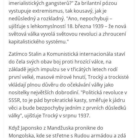
imerialistických gangsterů?" Za brilantní pózou
vystupuje extremismus, tak kousavý, jak je
nedůsledný a rozkladný. "Ano, nepochybuji –
ujišťuje s lehkomyslností 18. března 1939 – že nová
světová válka vyvolá světovou revoluci a zhroucení
kapitalistického systému."
Zatímco Stalin a Komunistická internacionála staví
do čela svých obav boj proti hrozící válce, na
základě jejich impulzu se v třicátých letech rodí
první velké, masové mírové hnutí, Trocký a trockisté
vkládají plnou důvěru do očekávání války jako
nositelky největších dobrodiní. "Politická revoluce v
SSSR, to je pád byrokratické kasty, směřuje k jádru
věci a bude bezpochyby jedním z prvních důsledků
války", ujišťuje Trocký v srpnu 1937.
Když Japonsko z Mandžuska pronikne do
Mongolska, kde se střetne s Rudou armádou a zdá