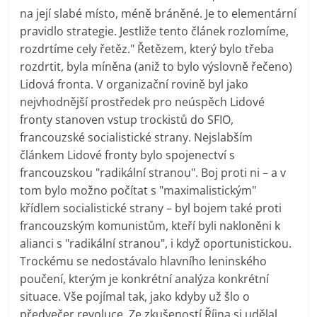
na její slabé místo, méně bráněné. Je to elementární
pravidlo strategie. Jestliže tento článek rozlomíme,
rozdrtíme cely řetěz." Řetězem, který bylo třeba
rozdrtit, byla míněna (aniž to bylo výslovně řečeno)
Lidová fronta. V organizační rovině byl jako
nejvhodnější prostředek pro neúspěch Lidové
fronty stanoven vstup trockistů do SFIO,
francouzské socialistické strany. Nejslabším
článkem Lidové fronty bylo spojenectví s
francouzskou "radikální stranou". Boj proti ni – a v
tom bylo možno počítat s "maximalistickým"
křídlem socialistické strany – byl bojem také proti
francouzským komunistům, kteří byli nakloněni k
alianci s "radikální stranou", i když oportunistickou.
Trockému se nedostávalo hlavního leninského
poučení, kterým je konkrétní analýza konkrétní
situace. Vše pojímal tak, jako kdyby už šlo o
předvečer revoluce. Ze zkušeností Října si udělal