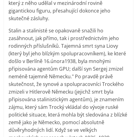
který z něho udělal v mezinárodní rovině
gigantickou figuru, přesahující dokonce jeho
skutečné zásluhy.
Stalin a stalinisté se opakovaně snažili ho
zasáhnout, jak přímo, tak i prostřednictvím jeho
rodinných příslušníků. Tajemná smrt syna Liovy
(který byl jeho blízkým spolupracovníkem), ke které
došlo v Berlíně 16.února1938, byla mnohými
připisována agentům GPU; další syn Sergej zmizel
neméně tajemně Německu." Po pravdě právě
skutečnost, že synové a spolupracovníci Trockého
zmizeli v Hitlerově Německu (jejichž smrt byla
připisována stalinistickým agentům), je znamením
zájmu, který sám Trocký vkládal do vývoje ruské
politické situace, která mohla být sledována z blízké
země jako je Německo, pomocí absolutně
důvěryhodných lidí. Když se ve velkých