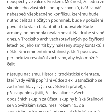
neúspěchy ve válce s Finskem. Možnost, že jedna ze
skupin jeho vlastních spolupracovníků, tváří v tvář
nebezpečí všeobecného konfliktu, kterému bude
nutno čelit za složitých podmínek, bude v pokušení
povolat do vlasti brilantního budovatele Rudé
armády, ho nemohla nealarmovat. Na druhé straně
dnes, v Trockého archivech (otevřených po čtyřiceti
letech od jeho smrti) byly nalezeny stopy kontaktů s
některými eminentními stalinisty, kteří posuzovali
perspektivu revoluční záchrany, aby bylo možné
čelit
nástupu nacismu. Historici trockistické orientace,
kteří vždy věřili popírání vůdce z exilu (snažícího se
zachránit hlavy svých sovětských přátel), s
překvapením zjistili, že idea aliance všech
opozičních skupin za účasti skupiny blízké Stalinovi
se v Sovětském svazu mezi rokem 1932 a
zavražděním Kirova reálně rýsovala (i když se zdá,