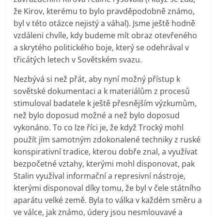
že Kirov, kterému to bylo pravděpodobně známo,
byl v této otázce nejistý a váhal). Jsme ještě hodně
vzdáleni chvíle, kdy budeme mít obraz otevřeného
a skrytého politického boje, který se odehrával v
třicátých letech v Sovětském svazu.
Nezbývá si než přát, aby nyní možný přístup k
sovětské dokumentaci a k materiálům z procesů
stimuloval badatele k ještě přesnějším výzkumům,
než bylo doposud možné a než bylo doposud
vykonáno. To co lze říci je, že když Trocký mohl
použít jím samotným zdokonalené techniky z ruské
konspirativní tradice, kterou dobře znal, a využívat
bezpočetné vztahy, kterými mohl disponovat, pak
Stalin využíval informační a represivní nástroje,
kterými disponoval díky tomu, že byl v čele státního
aparátu velké země. Byla to válka v každém směru a
ve válce, jak známo, údery jsou nesmlouvavé a