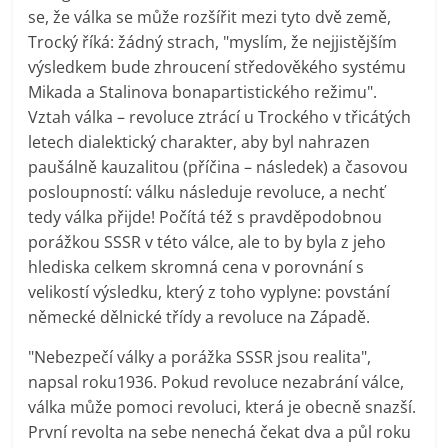
se, že válka se může rozšířit mezi tyto dvě země,
Trocký říká: žádný strach, "myslím, že nejjistějším
výsledkem bude zhroucení středověkého systému
Mikada a Stalinova bonapartistického režimu".
Vztah válka – revoluce ztrácí u Trockého v třicátých
letech dialektický charakter, aby byl nahrazen
paušálně kauzalitou (příčina – následek) a časovou
posloupností: válku následuje revoluce, a nechť
tedy válka přijde! Počítá též s pravděpodobnou
porážkou SSSR v této válce, ale to by byla z jeho
hlediska celkem skromná cena v porovnání s
velikostí výsledku, který z toho vyplyne: povstání
německé dělnické třídy a revoluce na Západě.
"Nebezpečí války a porážka SSSR jsou realita",
napsal roku1936. Pokud revoluce nezabrání válce,
válka může pomoci revoluci, která je obecně snazší.
První revolta na sebe nenechá čekat dva a půl roku