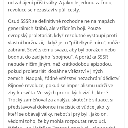
od zahájení příští války. A jakmile jednou začnou,
revoluce se nezastaví v půli cesty.
Osud SSSR se definitivně rozhodne ne na mapách
generálních štábů, ale v třídním boji. Pouze
evropský proletariát, když rezolutně vystoupí proti
vlastní buržoazii, i když je to "přítelkyně míru", může
zabránit Sovětskému svazu, aby byl poražen nebo
bodnut do zad jeho "spojnou". A porážka SSSR
nebude ničím jiným, než krátkodobou epizodou,
pokud proletariát dosáhne vítězství v jiných
zemích. Naopak, žádné vítězství nezachrání dědictví
Říjnové revoluce, pokud se imperialismu udrží ve
zbytku světa. Ve svých prorockých vizích, které
Trocký zaměňoval za analýzu skutečné situace, si
představoval dokonce i nacistické vůdce jako ty,
kteří se obávají války, neboť si prý byli, jako on,
vědomi toho, že by mohla rozpoutat revoluci.