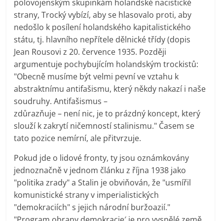
polovojenským skupinkám holandské nacistické
strany, Trocký vybízí, aby se hlasovalo proti, aby
nedošlo k posílení holandského kapitalistického
státu, tj. hlavního nepřítele dělnické třídy (dopis
Jean Rousovi z 20. července 1935. Později
argumentuje pochybujícím holandským trockistů:
"Obecně musíme být velmi pevní ve vztahu k
abstraktnímu antifašismu, který někdy nakazí i naše
soudruhy. Antifašismus –
zdůrazňuje – není nic, je to prázdný koncept, který
slouží k zakrytí ničemností stalinismu." Časem se
tato pozice nemírní, ale přitvrzuje.
Pokud jde o lidové fronty, ty jsou oznámkovány
jednoznačně v jednom článku z října 1938 jako
"politika zrady" a Stalin je obviňován, že "usmířil
komunistické strany v imperialistických
"demokraciích" s jejich národní buržoazií."
"Program obrany demokracie′ je pro vyspělé země