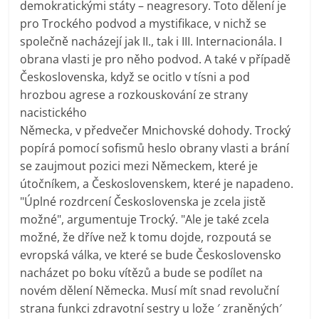
demokratickými státy – neagresory. Toto dělení je
pro Trockého podvod a mystifikace, v nichž se
společně nacházejí jak II., tak i III. Internacionála. I
obrana vlasti je pro něho podvod. A také v případě
Československa, když se ocitlo v tísni a pod
hrozbou agrese a rozkouskování ze strany
nacistického
Německa, v předvečer Mnichovské dohody. Trocký
popírá pomocí sofismů heslo obrany vlasti a brání
se zaujmout pozici mezi Německem, které je
útočníkem, a Československem, které je napadeno.
"Úplné rozdrcení Československa je zcela jistě
možné", argumentuje Trocký. "Ale je také zcela
možné, že dříve než k tomu dojde, rozpoutá se
evropská válka, ve které se bude Československo
nacházet po boku vítězů a bude se podílet na
novém dělení Německa. Musí mít snad revoluční
strana funkci zdravotní sestry u lože ′ zraněných′