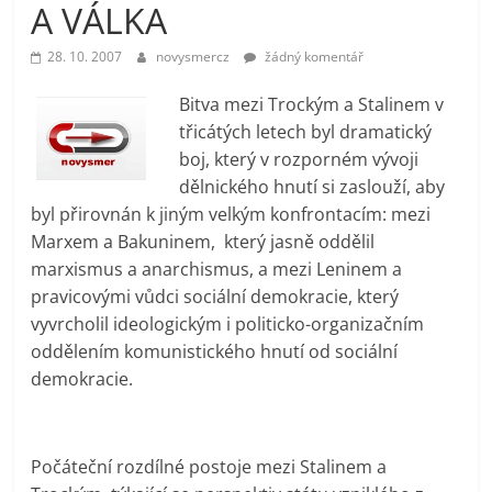
A VÁLKA
prospívá?
28. 10. 2007
novysmercz
žádný komentář
Bitva mezi Trockým a Stalinem v
třicátých letech byl dramatický
boj, který v rozporném vývoji
dělnického hnutí si zaslouží, aby
byl přirovnán k jiným velkým konfrontacím: mezi
Marxem a Bakuninem, který jasně oddělil
marxismus a anarchismus, a mezi Leninem a
pravicovými vůdci sociální demokracie, který
vyvrcholil ideologickým i politicko-organizačním
oddělením komunistického hnutí od sociální
demokracie.
Počáteční rozdílné postoje mezi Stalinem a