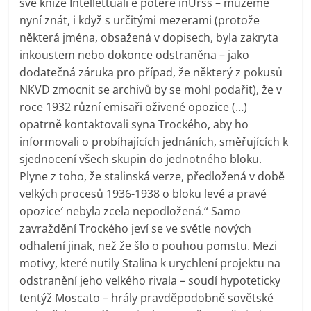
své knize Intellettuali e potere inUrss – můžeme
nyní znát, i když s určitými mezerami (protože
některá jména, obsažená v dopisech, byla zakryta
inkoustem nebo dokonce odstraněna – jako
dodatečná záruka pro případ, že některý z pokusů
NKVD zmocnit se archivů by se mohl podařit), že v
roce 1932 různí emisaři oživené opozice (…)
opatrně kontaktovali syna Trockého, aby ho
informovali o probíhajících jednáních, směřujících k
sjednocení všech skupin do jednotného bloku.
Plyne z toho, že stalinská verze, předložená v době
velkých procesů 1936-1938 o bloku levé a pravé
opozice′ nebyla zcela nepodložená.“ Samo
zavraždění Trockého jeví se ve světle nových
odhalení jinak, než že šlo o pouhou pomstu. Mezi
motivy, které nutily Stalina k urychlení projektu na
odstranění jeho velkého rivala – soudí hypoteticky
tentýž Moscato – hrály pravděpodobně sovětské