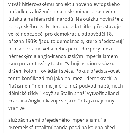
v tvář hitlerovskému projektu nového evropského
pořádku, založeného na diskriminaci a rasovém
útlaku a na hierarchii národů. Na otázku novináře z
londýnského Daily Heraldu, zda Hitler představuje
velké nebezpečí pro demokracii, odpověděl 18.
března 1939: "Jsou to demokracie, které představují
pro sebe samé větší nebezpečí." Rozpory mezi
německým a anglo-francouzským imperialismem
jsou prezentovány takto: "V boji je dáno v sázku
držení kolonií, ovládání světa. Pokus představovat
tento konflikt zájmů jako boj mezi "demokracií" a
"fašismem" není nic jiného, než podvod na zájmech
dělnické třídy." Když se Stalin snaží vytvořit alianci
Francií a Anglií, ukazuje se jako "lokaj a nájemný
vrah ve
službách zemí přejedeného imperialismu" a
"Kremelská totalitní banda padá na kolena před