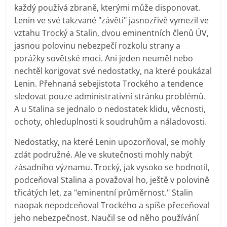
každý používá zbraně, kterými může disponovat.
Lenin ve své takzvané "závěti" jasnozřivě vymezil ve
vztahu Trocký a Stalin, dvou eminentních členů ÚV,
jasnou polovinu nebezpečí rozkolu strany a
porážky sovětské moci. Ani jeden neuměl nebo
nechtěl korigovat své nedostatky, na které poukázal
Lenin. Přehnaná sebejistota Trockého a tendence
sledovat pouze administrativní stránku problémů.
A u Stalina se jednalo o nedostatek klidu, věcnosti,
ochoty, ohleduplnosti k soudruhům a náladovosti.
Nedostatky, na které Lenin upozorňoval, se mohly
zdát podružné. Ale ve skutečnosti mohly nabýt
zásadního významu. Trocký, jak vysoko se hodnotil,
podceňoval Stalina a považoval ho, ještě v polovině
třicátých let, za "eminentní průměrnost." Stalin
naopak nepodceňoval Trockého a spíše přeceňoval
jeho nebezpečnost. Naučil se od něho používání