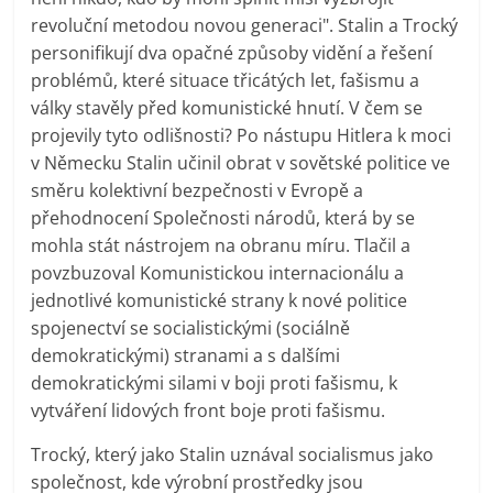
revoluční metodou novou generaci". Stalin a Trocký
personifikují dva opačné způsoby vidění a řešení
problémů, které situace třicátých let, fašismu a
války stavěly před komunistické hnutí. V čem se
projevily tyto odlišnosti? Po nástupu Hitlera k moci
v Německu Stalin učinil obrat v sovětské politice ve
směru kolektivní bezpečnosti v Evropě a
přehodnocení Společnosti národů, která by se
mohla stát nástrojem na obranu míru. Tlačil a
povzbuzoval Komunistickou internacionálu a
jednotlivé komunistické strany k nové politice
spojenectví se socialistickými (sociálně
demokratickými) stranami a s dalšími
demokratickými silami v boji proti fašismu, k
vytváření lidových front boje proti fašismu.
Trocký, který jako Stalin uznával socialismus jako
společnost, kde výrobní prostředky jsou