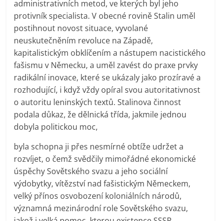
administrativních metod, ve kterých byl jeho
protivník specialista. V obecné rovině Stalin uměl
postihnout novost situace, vyvolané
neuskutečněním revoluce na Západě,
kapitalistickým obklíčením a nástupem nacistického
fašismu v Německu, a uměl zavést do praxe prvky
radikální inovace, které se ukázaly jako prozíravé a
rozhodující, i když vždy opíral svou autoritativnost
o autoritu leninských textů. Stalinova činnost
podala důkaz, že dělnická třída, jakmile jednou
dobyla politickou moc,
byla schopna ji přes nesmírné obtíže udržet a
rozvíjet, o čemž svědčily mimořádné ekonomické
úspěchy Sovětského svazu a jeho sociální
výdobytky, vítězství nad fašistickým Německem,
velký přínos osvobození koloniálních národů,
významná mezinárodní role Sovětského svazu,
jakož i velká pomoc, kterou existence SSSR