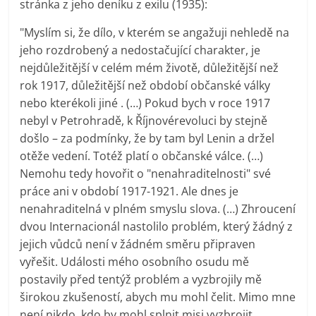
stránka z jeho deníku z exilu (1935):
"Myslím si, že dílo, v kterém se angažuji nehledě na
jeho rozdrobený a nedostačující charakter, je
nejdůležitější v celém mém životě, důležitější než
rok 1917, důležitější než období občanské války
nebo kterékoli jiné . (…) Pokud bych v roce 1917
nebyl v Petrohradě, k Říjnovérevoluci by stejně
došlo – za podmínky, že by tam byl Lenin a držel
otěže vedení. Totéž platí o občanské válce. (…)
Nemohu tedy hovořit o "nenahraditelnosti" své
práce ani v období 1917-1921. Ale dnes je
nenahraditelná v plném smyslu slova. (…) Zhroucení
dvou Internacionál nastolilo problém, který žádný z
jejich vůdců není v žádném směru připraven
vyřešit. Události mého osobního osudu mě
postavily před tentýž problém a vyzbrojily mě
širokou zkušeností, abych mu mohl čelit. Mimo mne
není nikdo, kdo by mohl splnit misi vyzbrojit