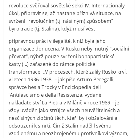
revoluce svěřoval sovětské sekci IV. Internacionály
úkol, připravit se, až nastane příznivá situace, na
svržení "revolučním (tj. násilným) způsobem"
byrokracie (tj. Stalina), když musí vést
přípravnou práci v ilegalitě, k níž byla jeho
organizace donucena. V Rusku nebyl nutný "sociální
převrat", nýbrž pouze svržení bonapartistické
kasty (…) zařazené do rámce politické
transformace. „V procesech, které zalily Rusko krví,
v letech 1936-1938" – jak píše Arturo Peregalli,
správce hesla Trocký v Enciclopedia dell
´Antifascismo e della Resistenza, vydané
nakladatelství La Pietra v Miláně v roce 1989 – je
vždy uváděn jako strůjce všech neuvěřitelných a
nesčíslných zločinů těch, kteří byli obžalováni a
odsouzeni k smrti. Čímž Stalin nadělil svému
vzdálenému a neozbrojenému protivníkovi význam,