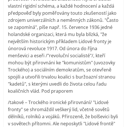
vlastní rigidní schéma, a každé hodnocení a každá
předpověď byly poměřovány touto zkušeností jako
zdrojem univerzálních a neměnných zákonů. "Často
se zapomíná", píše např. 15. července 1936 jedné
holandské organizaci, která mu byla blízká, "že
největším historickým příkladem Lidové fronty je
únorová revoluce 1917. Od února do října
menševici a eseři /"revoluční socialisté"/, kteří
mohou být přirovnáni ke "komunistům" (uvozovky
Trockého) a sociálním demokratům, se otevřeně
spojili a utvořili trvalou koalici s buržoazní stranou
"kadetů", s kterými uvedli do života celou řadu
koaličních vlád. Pod praporem
/takové – Trockého ironické přirovnání/ "Lidové
fronty" se shromáždil veškerý lid, včetně sovětů
dělníků, rolníků a vojáků. Přirozeně, že bolševici byli
v sovětech přítomni. Ale neposkytli "Lidové frontě"