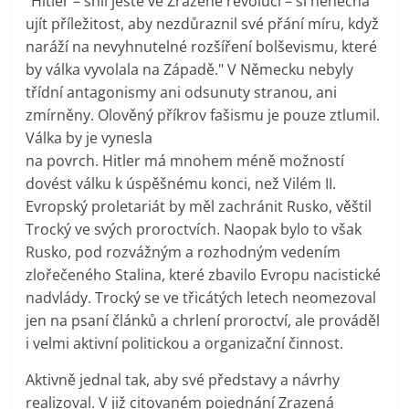
"Hitler – snil ještě ve Zrazené revoluci – si nenechá
ujít příležitost, aby nezdůraznil své přání míru, když
naráží na nevyhnutelné rozšíření bolševismu, které
by válka vyvolala na Západě." V Německu nebyly
třídní antagonismy ani odsunuty stranou, ani
zmírněny. Olověný příkrov fašismu je pouze ztlumil.
Válka by je vynesla
na povrch. Hitler má mnohem méně možností
dovést válku k úspěšnému konci, než Vilém II.
Evropský proletariát by měl zachránit Rusko, věštil
Trocký ve svých proroctvích. Naopak bylo to však
Rusko, pod rozvážným a rozhodným vedením
zlořečeného Stalina, které zbavilo Evropu nacistické
nadvlády. Trocký se ve třicátých letech neomezoval
jen na psaní článků a chrlení proroctví, ale prováděl
i velmi aktivní politickou a organizační činnost.
Aktivně jednal tak, aby své představy a návrhy
realizoval. V již citovaném pojednání Zrazená