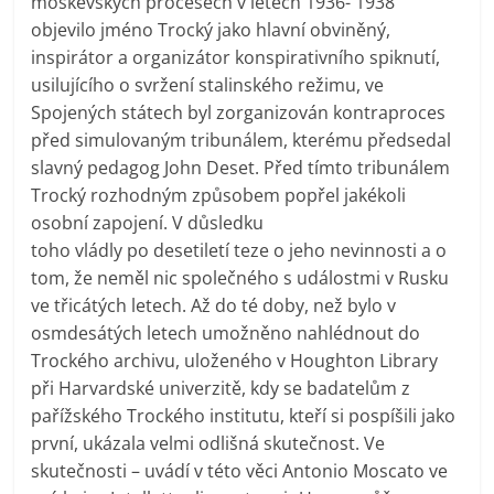
moskevských procesech v letech 1936- 1938
objevilo jméno Trocký jako hlavní obviněný,
inspirátor a organizátor konspirativního spiknutí,
usilujícího o svržení stalinského režimu, ve
Spojených státech byl zorganizován kontraproces
před simulovaným tribunálem, kterému předsedal
slavný pedagog John Deset. Před tímto tribunálem
Trocký rozhodným způsobem popřel jakékoli
osobní zapojení. V důsledku
toho vládly po desetiletí teze o jeho nevinnosti a o
tom, že neměl nic společného s událostmi v Rusku
ve třicátých letech. Až do té doby, než bylo v
osmdesátých letech umožněno nahlédnout do
Trockého archivu, uloženého v Houghton Library
při Harvardské univerzitě, kdy se badatelům z
pařížského Trockého institutu, kteří si pospíšili jako
první, ukázala velmi odlišná skutečnost. Ve
skutečnosti – uvádí v této věci Antonio Moscato ve