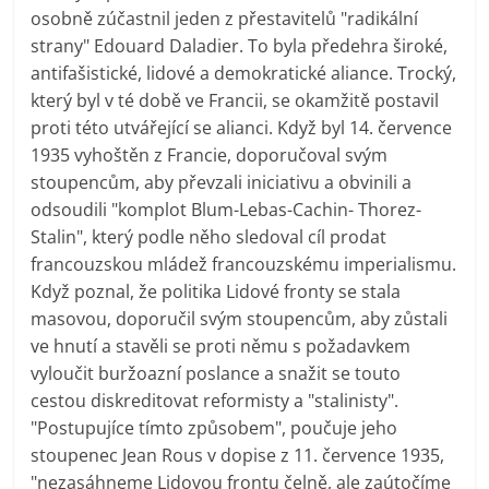
osobně zúčastnil jeden z přestavitelů "radikální
strany" Edouard Daladier. To byla předehra široké,
antifašistické, lidové a demokratické aliance. Trocký,
který byl v té době ve Francii, se okamžitě postavil
proti této utvářející se alianci. Když byl 14. července
1935 vyhoštěn z Francie, doporučoval svým
stoupencům, aby převzali iniciativu a obvinili a
odsoudili "komplot Blum-Lebas-Cachin- Thorez-
Stalin", který podle něho sledoval cíl prodat
francouzskou mládež francouzskému imperialismu.
Když poznal, že politika Lidové fronty se stala
masovou, doporučil svým stoupencům, aby zůstali
ve hnutí a stavěli se proti němu s požadavkem
vyloučit buržoazní poslance a snažit se touto
cestou diskreditovat reformisty a "stalinisty".
"Postupujíce tímto způsobem", poučuje jeho
stoupenec Jean Rous v dopise z 11. července 1935,
"nezasáhneme Lidovou frontu čelně, ale zaútočíme