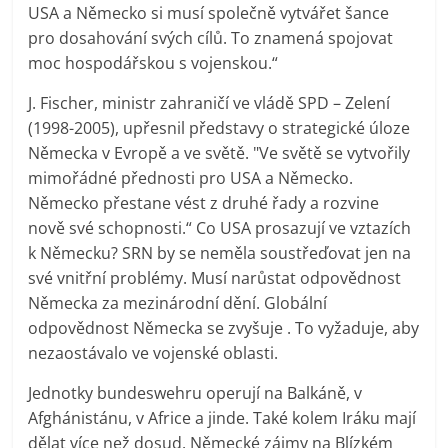
USA a Německo si musí společně vytvářet šance
pro dosahování svých cílů. To znamená spojovat
moc hospodářskou s vojenskou.“
J. Fischer, ministr zahraničí ve vládě SPD – Zelení
(1998-2005), upřesnil představy o strategické úloze
Německa v Evropě a ve světě. "Ve světě se vytvořily
mimořádné přednosti pro USA a Německo.
Německo přestane vést z druhé řady a rozvine
nově své schopnosti.“ Co USA prosazují ve vztazích
k Německu? SRN by se neměla soustřeďovat jen na
své vnitřní problémy. Musí narůstat odpovědnost
Německa za mezinárodní dění. Globální
odpovědnost Německa se zvyšuje . To vyžaduje, aby
nezaostávalo ve vojenské oblasti.
Jednotky bundeswehru operují na Balkáně, v
Afghánistánu, v Africe a jinde. Také kolem Iráku mají
dělat více než dosud. Německé zájmy na Blízkém