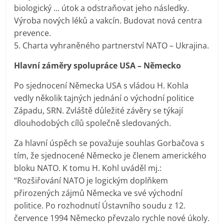
biologický … útok a odstraňovat jeho následky.
Výroba nových léků a vakcín. Budovat nová centra
prevence.
5. Charta vyhraněného partnerství NATO – Ukrajina.
Hlavní záměry spolupráce USA – Německo
Po sjednocení Německa USA s vládou H. Kohla
vedly několik tajných jednání o východní politice
Západu, SRN. Zvláště důležité závěry se týkají
dlouhodobých cílů společně sledovaných.
Za hlavní úspěch se považuje souhlas Gorbačova s
tím, že sjednocené Německo je členem amerického
bloku NATO. K tomu H. Kohl uváděl mj.:
“Rozšiřování NATO je logickým doplňkem
přirozených zájmů Německa ve své východní
politice. Po rozhodnutí Ústavního soudu z 12.
července 1994 Německo převzalo rychle nové úkoly.