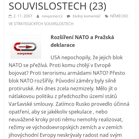
SOUVISLOSTECH (23)
prospívá?
2. 11. 2007
novysmercz
žádný komentář
NĚMECKO
VE STRATEGICKÝCH SOUVISLOSTECH
Rozšíření NATO a Pražská
deklarace
USA nepochopily, že jejich blok
NATO se přežívá. Proti komu chtějí v Evropě
bojovat? Proti terorismu armádami NATO? Přesto
blok NATO rozšířily. Původní záměry byly silně
protiruské. Ani dnes zcela nezmizely. Mělo jít o
nátlakovou politiku z předchozího území států
Varšavské smlouvy. Zatímco Rusko provedlo účinná
opatření, aby se jakékoliv spekulace , nebo
neuvážené kroky proti němu nemohly realizovat,
režimy ve východoevropských zemích a v zemích
jihovýchodní Evropy neskrývaly radost nad svým