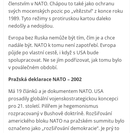
členstvím v NATO. Chápou to také jako ochranu
svých mocenských pozic po „vítězství“ z konce roku
1989. Tyto režimy s protiruskou kartou daleko
nedošly a nedojdou.
Evropa bez Ruska nemůže být tím, čím je a chce
nadále být. NATO k tomu není zapotřebí. Evropa
půjde po vlastní cestě, i když s USA bude
spolupracovat. Ne se jím podřizovat, jak tomu bylo
v poválečném období.
Pražská deklarace NATO – 2002
Má 19 článků a je dokumentem NATO. USA
prosadily globální vojenskostrategickou koncepci
pro 21. století. Pilířem je hegemonismus
rozpracovaný v Bushově doktríně. Rozšiřování
amerického bloku NATO na pražském summitu bylo
označeno jako „rozšiřování demokracie“. Je prý to