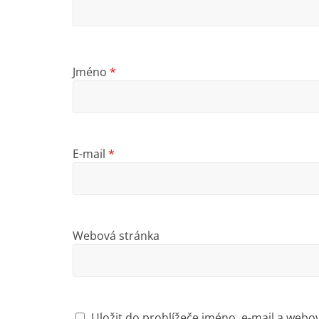
Jméno
*
E-mail
*
Webová stránka
Uložit do prohlížeče jméno, e-mail a web