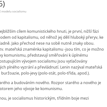
6)
K modelu socialismu
jbližším cílem komunistického hnuti, je první, nižší fázi
hodem od kapitalismu, od něhož jej dělí hluboký přeryv, ke
kladně. Jako přechod nese na sobě nutně znaky obou.
 tzv. mateřská znaménka kapitalismu -jsou tím, co je možno
onky komunismu, představují směřováni k úplnému
ostupujícím vývojem socialismu jsou vytlačovány
ch plného vyzrání a převládnutí. Lenin nazýval mateřská
ržoazie, polo-jevy (polo-stát, polo-třída, apod.).
arého a budováním nového. Rozpor starého a nového je
otorem jeho vývoje ke komunismu.
, je socialismus historickým, třídním boje mezi