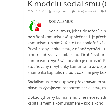
K modelu socialismu (
vlastně
prospívá?
5. 11. 2007
novysmercz
žádný komentář
SOCIALISMUS
Socialismus, jehož dosažení je ne
beztřídní komunistické společnosti. Je přec
komunismu, s nímž už stojí na společné zá
První, stopy kapitalismu, z něhož vychází –
a nutno převzít z kapitalismu. Druhé, výh
komunismu. Využíván prvních je dočasné. P
stupňovanými výhonky komunismu až do jeji
znaménka kapitalismu buržoazními jevy bez bu
Socialismus je postupným překonáváním st
hlavním vývojovým rozporem socialismu, m
Dokud výhonky komunismu plně nepřevládnou
kapitalismem a komunismem – kdo s koho.