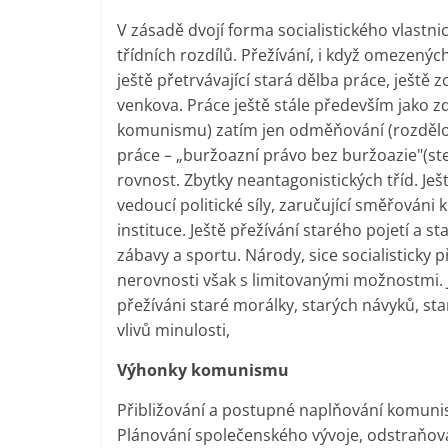
V zásadě dvojí forma socialistického vlastni
třídních rozdílů. Přežívání, i když omezený
ještě přetrvávající stará dělba práce, ještě
venkova. Práce ještě stále především jako zd
komunismu) zatím jen odměňování (rozdělová
práce – „buržoazní právo bez buržoazie"(stej
rovnost. Zbytky neantagonistických tříd. Ješt
vedoucí politické síly, zaručující směřováni
instituce. Ještě přežívání starého pojetí a s
zábavy a sportu. Národy, sice socialisticky
nerovnosti však s limitovanými možnostmi. J
přežíváni staré morálky, starých návyků, st
vlivů minulosti,
Výhonky komunismu
Přibližování a postupné naplňování komunis
Plánování společenského vývoje, odstraňová