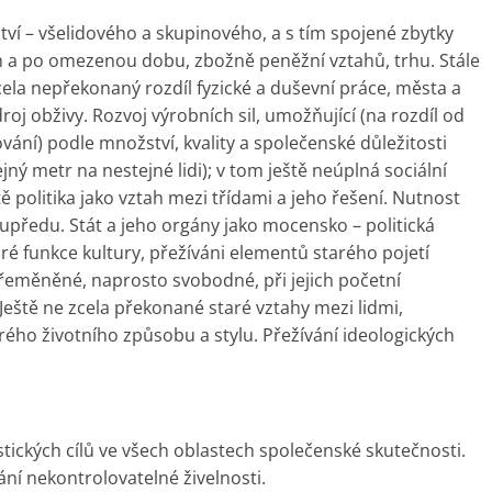
ctví – všelidového a skupinového, a s tím spojené zbytky
ch a po omezenou dobu, zbožně peněžní vztahů, trhu. Stále
 zcela nepřekonaný rozdíl fyzické a duševní práce, města a
roj obživy. Rozvoj výrobních sil, umožňující (na rozdíl od
ní) podle množství, kvality a společenské důležitosti
ný metr na nestejné lidi); v tom ještě neúplná sociální
ě politika jako vztah mezi třídami a jeho řešení. Nutnost
 kupředu. Stát a jeho orgány jako mocensko – politická
taré funkce kultury, přežíváni elementů starého pojetí
 přeměněné, naprosto svobodné, při jejich početní
eště ne zcela překonané staré vztahy mezi lidmi,
arého životního způsobu a stylu. Přežívání ideologických
tických cílů ve všech oblastech společenské skutečnosti.
ní nekontrolovatelné živelnosti.