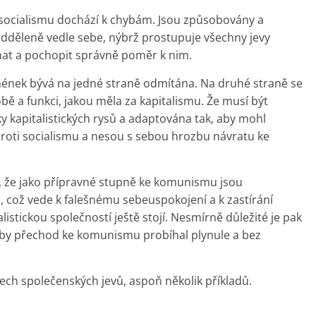
socialismu dochází k chybám. Jsou způsobovány a
odděleně vedle sebe, nýbrž prostupuje všechny jevy
znat a pochopit správně poměr k nim.
ének bývá na jedné straně odmítána. Na druhé straně se
ě a funkci, jakou měla za kapitalismu. Že musí být
y kapitalistických rysů a adaptována tak, aby mohl
 proti socialismu a nesou s sebou hrozbu návratu ke
 že jako přípravné stupně ke komunismu jsou
e, což vede k falešnému sebeuspokojení a k zastírání
stickou společností ještě stojí. Nesmírně důležité je pak
 aby přechod ke komunismu probíhal plynule a bez
ch společenských jevů, aspoň několik příkladů.