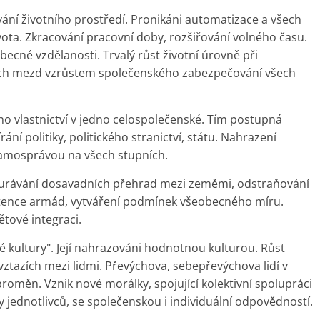
ní životního prostředí. Pronikáni automatizace a všech
ota. Zkracování pracovní doby, rozšiřování volného času.
becné vzdělanosti. Trvalý růst životní úrovně při
ích mezd vzrůstem společenského zabezpečování všech
o vlastnictví v jedno celospolečenské. Tím postupná
ání politiky, politického stranictví, státu. Nahrazení
samosprávou na všech stupních.
bourávání dosavadních přehrad mezi zeměmi, odstraňování
istence armád, vytváření podmínek všeobecného míru.
ětové integraci.
é kultury". Její nahrazováni hodnotnou kulturou. Růst
 vztazích mezi lidmi. Převýchova, sebepřevýchova lidí v
měn. Vznik nové morálky, spojující kolektivní spolupráci
y jednotlivců, se společenskou i individuální odpovědností.