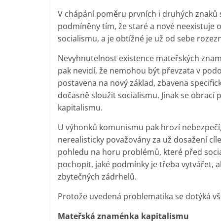
V chápání poměru prvních i druhých znaků 
podmíněny tím, že staré a nové neexistuje 
socialismu, a je obtížné je už od sebe roze
Nevyhnutelnost existence mateřských znam
pak nevidí, že nemohou být převzata v podob
postavena na nový základ, zbavena specifick
dočasně sloužit socialismu. Jinak se obrací
kapitalismu.
U výhonků komunismu pak hrozí nebezpečí,
nerealisticky považovány za už dosažení cíl
pohledu na horu problémů, které před sociali
pochopit, jaké podmínky je třeba vytvářet,
zbytečných zádrhelů.
Protože uvedená problematika se dotýká vše
Mateřská znaménka kapitalismu