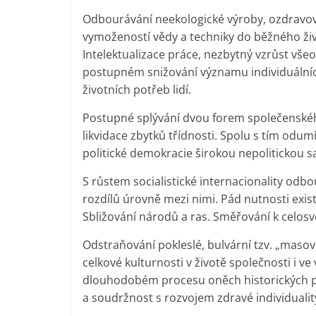
Odbourávání neekologické výroby, ozdravová
vymožeností vědy a techniky do běžného živ
Intelektualizace práce, nezbytný vzrůst všeo
postupném snižování významu individuáln
životních potřeb lidí.
Postupné splývání dvou forem společenskéh
likvidace zbytků třídnosti. Spolu s tím odumír
politické demokracie širokou nepolitickou 
S růstem socialistické internacionality od
rozdílů úrovně mezi nimi. Pád nutnosti ex
Sbližování národů a ras. Směřování k celosv
Odstraňování pokleslé, bulvární tzv. „masov
celkové kulturnosti v životě společnosti i ve
dlouhodobém procesu oněch historických pro
a soudržnost s rozvojem zdravé individualit