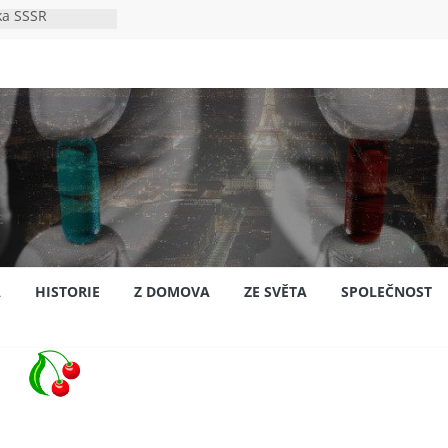
ka SSSR
e
to bylo s
e
pión?
jansku
A
HISTORIE
Z DOMOVA
ZE SVĚTA
SPOLEČNOST