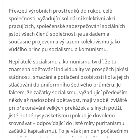
prospívá?
Převzetí výrobních prostředků do rukou celé
společnosti, vyžadující solidární kolektivní akci
pracujících, společenské zabezpečování sociálních
jistot všech členů společnosti je základem a
současně projevem a výrazem kolektivismu jako
vůdčího principu socialismu a komunismu.
Nepřátelé socialismu a komunismu tvrdí, že to
znamená obětování individuality ve prospěch jakési
stádnosti, smazání a potlačení osobitosti lidí a jejich
stlačování do uniformního šedivého průměru. Je
faktem, že začátky socialismu, vyžadující především
někdy až nadosobní obětavost, mají v sobě, zvláště
při překonávání velkých překážek a silných potíží,
jisté nutné rysy asketismu (pokud je dovoleno
srovnávat – odpovídající do jisté míry puritanismu
začátků kapitalismu). To je však jen daň počátečním