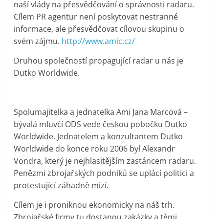
naší vlády na přesvědčování o správnosti
radaru.
Cílem PR agentur není poskytovat nestranné
informace, ale přesvědčovat
cílovou skupinu o
svém zájmu.
http://www.amic.cz/
Druhou společností propagující radar u nás je
Dutko Worldwide.
Spolumajitelka a jednatelka Ami Jana Marcová –
bývalá mluvčí ODS
vede českou pobočku Dutko
Worldwide. Jednatelem a konzultantem Dutko
Worldwide do konce roku 2006 byl Alexandr
Vondra, který je nejhlasitějším zastáncem radaru.
Penězmi zbrojařských podniků se uplácí politici a
protestující záhadně mizí.
Cílem je i proniknou ekonomicky na náš trh.
Zbrojařské firmy tu dostanou zakázky a těmi