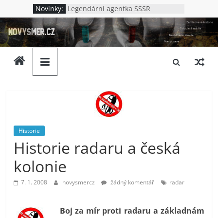
Přeskočit
Novinky:
Legendární agentka SSSR
na
Jak to bylo v Oděse
novysmer.cz
Nová Chatyň – jak to bylo s
obsah
masakrem v Oděse
Lenin – německý špión?
Zamlčovaná
Kdo vraždil v Kupjansku
historie,
neoblíbená
pravda,
ovládaná
média.
Neslušnost
a
Historie
Historie radaru a česká
upadající
morálka.
kolonie
Ptáme
se
7. 1. 2008
novysmercz
žádný komentář
radar
komu
to
Boj za mír proti radaru a základnám
vlastně