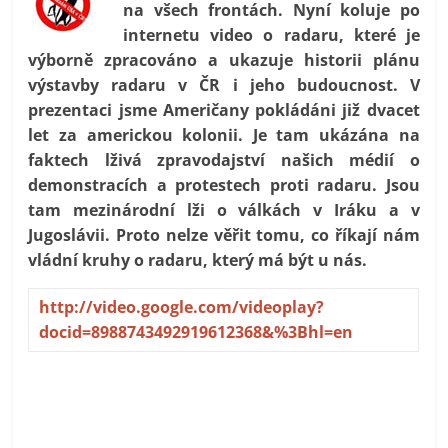
na všech frontách. Nyní koluje po
prospívá?
internetu video o radaru, které je
výborně zpracováno a ukazuje historii plánu
výstavby radaru v ČR i jeho budoucnost. V
prezentaci jsme Američany pokládáni již dvacet
let za americkou kolonii. Je tam ukázána na
faktech lživá zpravodajství našich médií o
demonstracích a protestech proti radaru. Jsou
tam mezinárodní lži o válkách v Iráku a v
Jugoslávii. Proto nelze věřit tomu, co říkají nám
vládní kruhy o radaru, který má být u nás.
http://video.google.com/videoplay?
docid=8988743492919612368&%3Bhl=en