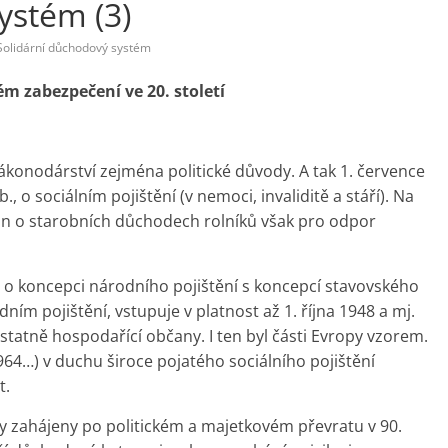
ystém (3)
Solidární důchodový systém
 zabezpečení ve 20. století
zákonodárství zejména politické důvody. A tak 1. července
, o sociálním pojištění (v nemoci, invaliditě a stáří). Na
on o starobních důchodech rolníků však pro odpor
et o koncepci národního pojištění s koncepcí stavovského
dním pojištění, vstupuje v platnost až 1. října 1948 a mj.
tatně hospodařící občany. I ten byl části Evropy vzorem.
964…) v duchu široce pojatého sociálního pojištění
t.
zahájeny po politickém a majetkovém převratu v 90.