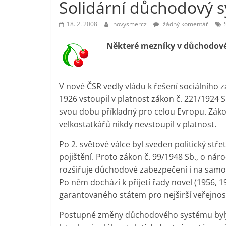
Solidární důchodový s
vlastně
prospívá?
18. 2. 2008
novysmercz
žádný komentář
Některé mezníky v důchodovém
V nové ČSR vedly vládu k řešení sociálního 
1926 vstoupil v platnost zákon č. 221/1924 Sb.
svou dobu příkladný pro celou Evropu. Zák
velkostatkářů nikdy nevstoupil v platnost.
Po 2. světové válce byl sveden politický stř
pojištění. Proto zákon č. 99/1948 Sb., o náro
rozšiřuje důchodové zabezpečení i na samos
Po něm dochází k přijetí řady novel (1956, 1
garantovaného státem pro nejširší veřejnos
Postupné změny důchodového systému byly 