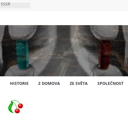
 SSSR
 bylo s
ión?
nsku
A
HISTORIE
Z DOMOVA
ZE SVĚTA
SPOLEČNOST