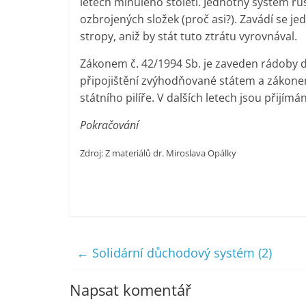
letech minulého století. Jednotný systém ru
ozbrojených složek (proč asi?). Zavádí se j
stropy, aniž by stát tuto ztrátu vyrovnával.
Zákonem č. 42/1994 Sb. je zaveden rádoby 
připojištění zvýhodňované státem a zákonem
státního pilíře. V dalších letech jsou přijí
Pokračování
Zdroj: Z materiálů dr. Miroslava Opálky
←
Solidární důchodový systém (2)
Napsat komentář