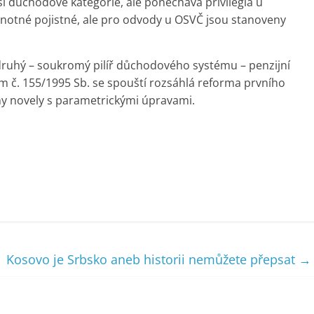
ší důchodové kategorie, ale ponechává privilegia u
ednotné pojistné, ale pro odvody u OSVČ jsou stanoveny
druhý – soukromý pilíř důchodového systému – penzijní
 č. 155/1995 Sb. se spouští rozsáhlá reforma prvního
mány novely s parametrickými úpravami.
Kosovo je Srbsko aneb historii nemůžete přepsat
→