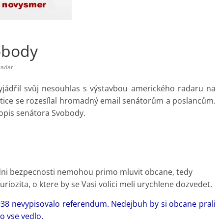
obody
radar
yjádřil svůj nesouhlas s výstavbou amerického radaru na
tice se rozesílal hromadný email senátorům a poslancům.
opis senátora Svobody.
odni bezpecnosti nemohou primo mluvit obcane, tedy
riozita, o ktere by se Vasi volici meli urychlene dozvedet.
38 nevypisovalo referendum. Nedejbuh by si obcane prali
o vse vedlo.