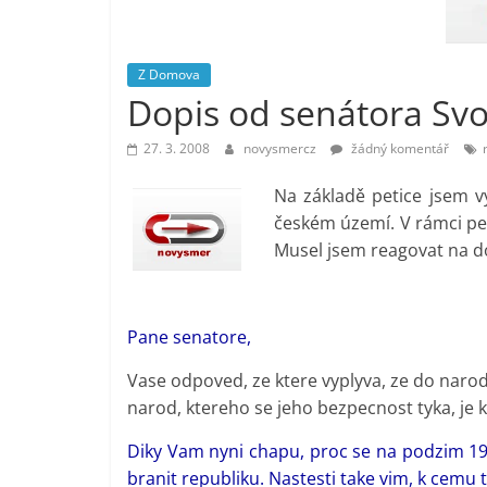
vlastně
prospívá?
Z Domova
Dopis od senátora Sv
27. 3. 2008
novysmercz
žádný komentář
Na základě petice jsem v
českém území. V rámci pe
Musel jsem reagovat na d
Pane senatore,
Vase odpoved, ze ktere vyplyva, ze do nar
narod, ktereho se jeho bezpecnost tyka, je ku
Diky Vam nyni chapu, proc se na podzim 19
branit republiku. Nastesti take vim, k cemu t