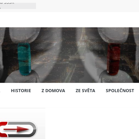
ka SSSR
e
to bylo s
e
pión?
jansku
A
HISTORIE
Z DOMOVA
ZE SVĚTA
SPOLEČNOST