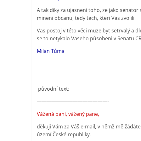
A tak diky za ujasneni toho, ze jako senator 
mineni obcanu, tedy tech, kteri Vas zvolili.
Vas postoj v této věci muze byt setrvalý a dl
se to netykalo Vaseho působeni v Senatu CR
Milan Tůma
původní text:
——————————————-
Vážená paní, vážený pane,
děkuji Vám za Váš e-mail, v němž mě žádát
území České republiky.