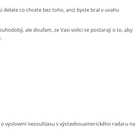
si delate co chcete bez toho, aniz byste bral v uvahu
ouhodobý, ale doufam, ze Vasi volici se postaraji o to, aby
.
e o vyslovení nesouhlasu s výstavbouamerického radaru na