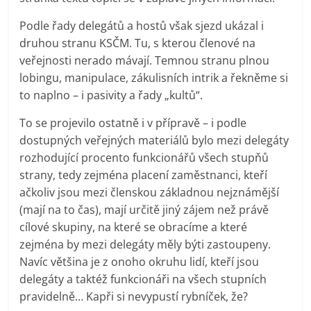
Podle řady delegátů a hostů však sjezd ukázal i
druhou stranu KSČM. Tu, s kterou členové na
veřejnosti nerado mávají. Temnou stranu plnou
lobingu, manipulace, zákulisních intrik a řekněme si
to naplno – i pasivity a řady „kultů“.
To se projevilo ostatně i v přípravě – i podle
dostupných veřejných materiálů bylo mezi delegáty
rozhodující procento funkcionářů všech stupňů
strany, tedy zejména placení zaměstnanci, kteří
ačkoliv jsou mezi členskou základnou nejznámější
(mají na to čas), mají určitě jiný zájem než právě
cílové skupiny, na které se obracíme a které
zejména by mezi delegáty měly býti zastoupeny.
Navíc většina je z onoho okruhu lidí, kteří jsou
delegáty a taktéž funkcionáři na všech stupních
pravidelně… Kapři si nevypustí rybníček, že?