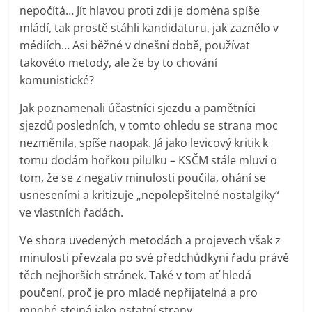
nepočítá… Jít hlavou proti zdi je doména spíše
mládí, tak prostě stáhli kandidaturu, jak zaznělo v
médiích… Asi běžné v dnešní době, používat
takovéto metody, ale že by to chování
komunistické?
Jak poznamenali účastníci sjezdu a pamětníci
sjezdů posledních, v tomto ohledu se strana moc
nezměnila, spíše naopak. Já jako levicový kritik k
tomu dodám hořkou pilulku – KSČM stále mluví o
tom, že se z negativ minulosti poučila, ohání se
usneseními a kritizuje „nepolepšitelné nostalgiky“
ve vlastních řadách.
Ve shora uvedených metodách a projevech však z
minulosti převzala po své předchůdkyni řadu právě
těch nejhorších stránek. Také v tom ať hledá
poučení, proč je pro mladé nepřijatelná a pro
mnohé stejná jako ostatní strany.