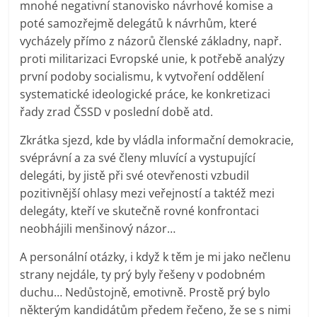
mnohé negativní stanovisko návrhové komise a
poté samozřejmě delegátů k návrhům, které
vycházely přímo z názorů členské základny, např.
proti militarizaci Evropské unie, k potřebě analýzy
první podoby socialismu, k vytvoření oddělení
systematické ideologické práce, ke konkretizaci
řady zrad ČSSD v poslední době atd.
Zkrátka sjezd, kde by vládla informační demokracie,
svéprávní a za své členy mluvící a vystupující
delegáti, by jistě při své otevřenosti vzbudil
pozitivnější ohlasy mezi veřejností a taktéž mezi
delegáty, kteří ve skutečně rovné konfrontaci
neobhájili menšinový názor…
A personální otázky, i když k těm je mi jako nečlenu
strany nejdále, ty prý byly řešeny v podobném
duchu… Nedůstojně, emotivně. Prostě prý bylo
některým kandidátům předem řečeno, že se s nimi