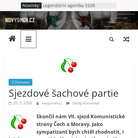
Přeskočit
Novinky:
Legendární agentka SSSR
na
Jak to bylo v Oděse
novysmer.cz
Nová Chatyň – jak to bylo s
obsah
masakrem v Oděse
Lenin – německý špión?
Zamlčovaná
Kdo vraždil v Kupjansku
historie,
neoblíbená
pravda,
ovládaná
média.
Neslušnost
Z Domova
a
Sjezdové šachové partie
upadající
morálka.
20. 5. 2008
novysmercz
žádný komentář
Ptáme
se
Skončil nám VII. sjezd Komunistické
komu
strany Čech a Moravy. Jako
to
sympatizant bych chtěl zhodnotit, i
vlastně