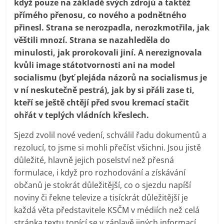
když pouze na základě svých zdrojů a taktéž
prospívá?
přímého přenosu, co nového a podnětného
přinesl. Strana se nerozpadla, nerozkmotřila, jak
věštili mnozí. Strana se nazahleděla do
minulosti, jak prorokovali jiní. A nerezignovala
kvůli image státotvornosti ani na model
socialismu (byť plejáda názorů na socialismus je
v ní neskutečně pestrá), jak by si přáli zase ti,
kteří se ještě chtějí před svou kremací stačit
ohřát v teplých vládních křeslech.
Sjezd zvolil nové vedení, schválil řadu dokumentů a
rezolucí, to jsme si mohli přečíst všichni. Jsou jistě
důležité, hlavně jejich poselství než přesná
formulace, i když pro rozhodování a získávání
občanů je stokrát důležitější, co o sjezdu napíší
noviny či řekne televize a tisíckrát důležitější je
každá věta představitele KSČM v médiích než celá
stránka textu topící se v záplavě jiných informací.