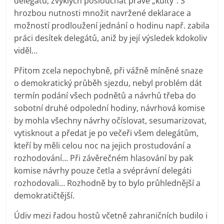
delegátů, zvyklých poslouchat právě „kulty“. S
hrozbou nutnosti množit navržené deklarace a
možností prodloužení jednání o hodinu např. zabila
práci desítek delegátů, aniž by její výsledek kdokoliv
viděl…
Přitom zcela nepochybně, při vážně míněné snaze
o demokratický průběh sjezdu, nebyl problém dát
termín podání všech podnětů a návrhů třeba do
sobotní druhé odpolední hodiny, návrhová komise
by mohla všechny návrhy očíslovat, sesumarizovat,
vytisknout a předat je po večeři všem delegátům,
kteří by měli celou noc na jejich prostudování a
rozhodování… Při závěrečném hlasování by pak
komise návrhy pouze četla a svéprávní delegáti
rozhodovali… Rozhodně by to bylo průhlednější a
demokratičtější.
Údiv mezi řadou hostů včetně zahraničních budilo i