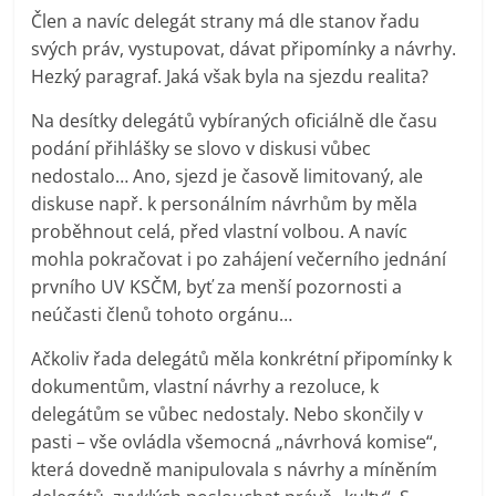
Člen a navíc delegát strany má dle stanov řadu
svých práv, vystupovat, dávat připomínky a návrhy.
Hezký paragraf. Jaká však byla na sjezdu realita?
Na desítky delegátů vybíraných oficiálně dle času
podání přihlášky se slovo v diskusi vůbec
nedostalo… Ano, sjezd je časově limitovaný, ale
diskuse např. k personálním návrhům by měla
proběhnout celá, před vlastní volbou. A navíc
mohla pokračovat i po zahájení večerního jednání
prvního UV KSČM, byť za menší pozornosti a
neúčasti členů tohoto orgánu…
Ačkoliv řada delegátů měla konkrétní připomínky k
dokumentům, vlastní návrhy a rezoluce, k
delegátům se vůbec nedostaly. Nebo skončily v
pasti – vše ovládla všemocná „návrhová komise“,
která dovedně manipulovala s návrhy a míněním