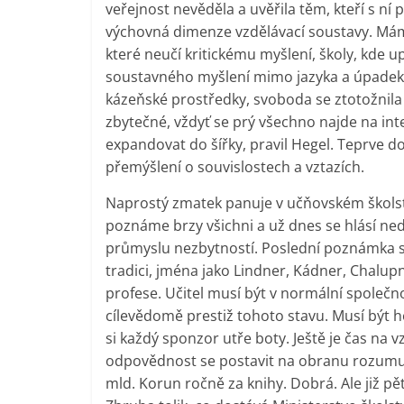
veřejnost nevěděla a uvěřila těm, kteří s ní
výchovná dimenze vzdělávací soustavy. Máme
které neučí kritickému myšlení, školy, kde 
soustavného myšlení mimo jazyka a úpadek ja
kázeňské prostředky, svoboda se ztotožnila
zbytečné, vždyť se prý všechno najde na in
expandovat do šířky, pravil Hegel. Teprve
přemýšlení o souvislostech a vztazích.
Naprostý zmatek panuje v učňovském školst
poznáme brzy všichni a už dnes se hlásí ned
průmyslu nezbytností. Poslední poznámka s
tradici, jména jako Lindner, Kádner, Chalup
profese. Učitel musí být v normální společno
cílevědomě prestiž tohoto stavu. Musí být 
si každý sponzor utře boty. Ještě je čas na
odpovědnost se postavit na obranu rozumu. C
mld. Korun ročně za knihy. Dobrá. Ale již pě