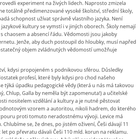
 provedli experiment na živých lidech. Naprosto zmizela
 totálně předimenzované vysoké školství, střední školy,
upadá schopnost užívat správně vlastního jazyka. Není
zykové kultury se vymstí i v jiných oborech. Školy nemají
 s chaosem a absencí řádu. Vědomosti jsou jakoby
ternetu. Jenže, aby duch postoupil do hloubky, musí napřed
 dostatečný objem zvládnutých vědomostí umožňuje
ví, kdysi propojeném s podnikovou sférou. Důsledky
ostatek profesí, které byly kdysi pro chod našeho
e týká úpadku pedagogické vědy (která u nás má takovou
ný, Chlup, Galla by neměla být zapomenuta!) a učitelské
sti nositelem vzdělání a kultury a je nutné pěstovat
hodnotovým vzorem a autoritou, nikoli hadrem, do kterého
 vzpouru proti tomuto neradostnému vývoji. Levice má
hlubíme se, že dnes, po jistém oživení, Češi dávají 11
t let po převratu dávali Češi 110 mld. korun na reklamu.