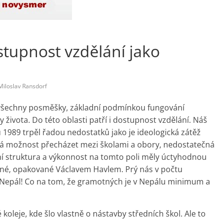
stupnost vzdělání jako
Miloslav Ransdorf
s všechny posměšky, základní podmínkou fungování
y života. Do této oblasti patří i dostupnost vzdělání. Náš
 1989 trpěl řadou nedostatků jako je ideologická zátěž
á možnost přecházet mezi školami a obory, nedostatečná
ní struktura a výkonnost na tomto poli měly úctyhodnou
tné, opakované Václavem Havlem. Prý nás v počtu
 Nepál! Co na tom, že gramotných je v Nepálu minimum a
koleje, kde šlo vlastně o nástavby středních škol. Ale to