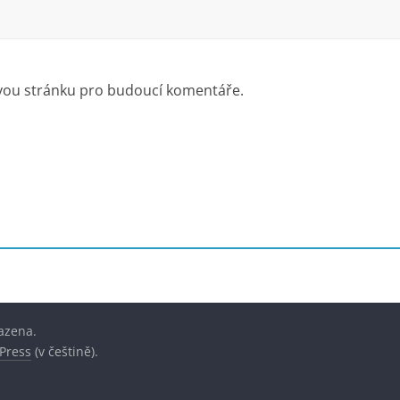
ovou stránku pro budoucí komentáře.
azena.
Press
(v češtině).