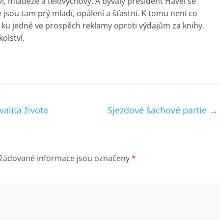
ví, mládeže a tělovýchovy. A bývalý president Havel se
é jsou tam prý mladí, opálení a šťastní. K tomu není co
 ku jedné ve prospěch reklamy oproti výdajům za knihy.
olství.
alita života
Sjezdové šachové partie
→
žadované informace jsou označeny
*