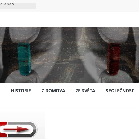
ka SSSR
e
to bylo s
e
pión?
jansku
A
HISTORIE
Z DOMOVA
ZE SVĚTA
SPOLEČNOST