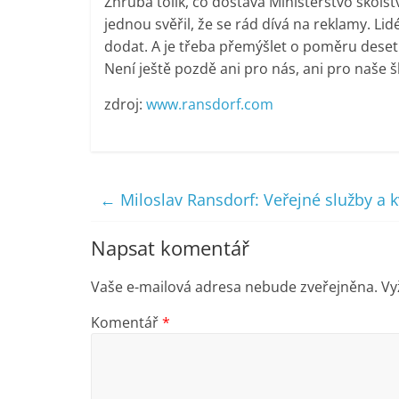
Zhruba tolik, co dostává Ministerstvo školst
jednou svěřil, že se rád dívá na reklamy. Lid
dodat. A je třeba přemýšlet o poměru deset
Není ještě pozdě ani pro nás, ani pro naše šk
zdroj:
www.ransdorf.com
←
Miloslav Ransdorf: Veřejné služby a kv
Napsat komentář
Vaše e-mailová adresa nebude zveřejněna.
Vy
Komentář
*