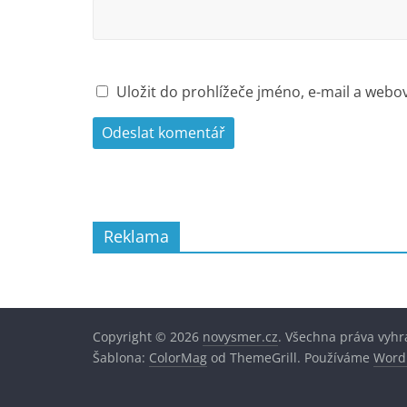
Uložit do prohlížeče jméno, e-mail a web
Reklama
Copyright © 2026
novysmer.cz
. Všechna práva vyhr
Šablona:
ColorMag
od ThemeGrill. Používáme
Word