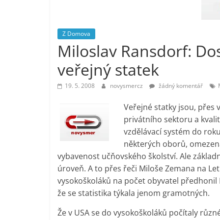
vlastně
prospívá?
Z Domova
Miloslav Ransdorf: Do
veřejný statek
19. 5. 2008
novysmercz
žádný komentář
Veřejné statky jsou, pře
privátního sektoru a kvalit
vzdělávací systém do roku
některých oborů, omezen
vybavenost učňovského školství. Ale základ
úroveň. A to přes řeči Miloše Zemana na Le
vysokoškoláků na počet obyvatel předhonil
že se statistika týkala jenom gramotných.
Že v USA se do vysokoškoláků počítaly různé 