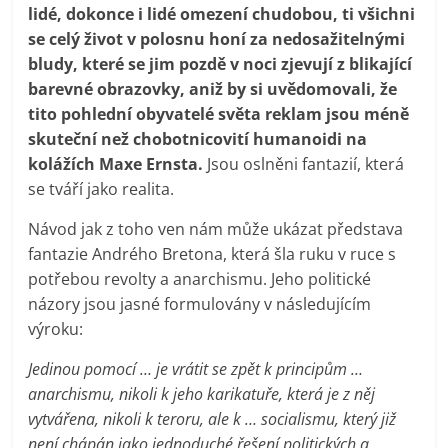
lidé, dokonce i lidé omezení chudobou, ti všichni
se celý život v polosnu honí za nedosažitelnými
bludy, které se jim pozdě v noci zjevují z blikající
barevné obrazovky, aniž by si uvědomovali, že
tito pohlední obyvatelé světa reklam jsou méně
skuteční než chobotnicovití humanoidi na
kolážích Maxe Ernsta.
Jsou oslněni fantazií, která
se tváří jako realita.
Návod jak z toho ven nám může ukázat představa
fantazie Andrého Bretona, která šla ruku v ruce s
potřebou revolty a anarchismu. Jeho politické
názory jsou jasné formulovány v následujícím
výroku:
Jedinou pomocí … je vrátit se zpět k principům …
anarchismu, nikoli k jeho karikatuře, která je z něj
vytvářena, nikoli k teroru, ale k … socialismu, který již
není chápán jako jednoduché řešení politických a