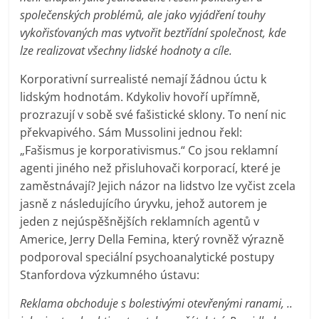
společenských problémů, ale jako vyjádření touhy
vykořisťovaných mas vytvořit beztřídní společnost, kde
lze realizovat všechny lidské hodnoty a cíle.
Korporativní surrealisté nemají žádnou úctu k
lidským hodnotám. Kdykoliv hovoří upřímně,
prozrazují v sobě své fašistické sklony. To není nic
překvapivého. Sám Mussolini jednou řekl:
„Fašismus je korporativismus.“ Co jsou reklamní
agenti jiného než přisluhovači korporací, které je
zaměstnávají? Jejich názor na lidstvo lze vyčist zcela
jasně z následujícího úryvku, jehož autorem je
jeden z nejúspěšnějších reklamních agentů v
Americe, Jerry Della Femina, který rovněž výrazně
podporoval speciální psychoanalytické postupy
Stanfordova výzkumného ústavu:
Reklama obchoduje s bolestivými otevřenými ranami, ..