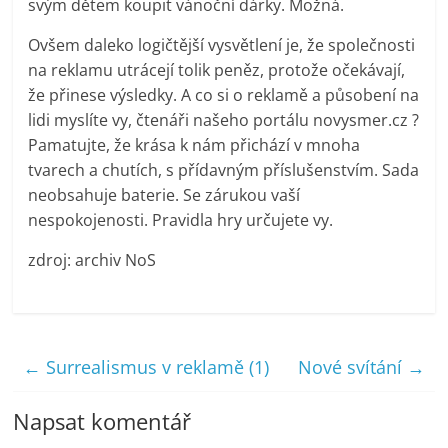
svým dětem koupit vánoční dárky. Možná.
Ovšem daleko logičtější vysvětlení je, že společnosti
na reklamu utrácejí tolik peněz, protože očekávají,
že přinese výsledky. A co si o reklamě a působení na
lidi myslíte vy, čtenáři našeho portálu novysmer.cz ?
Pamatujte, že krása k nám přichází v mnoha
tvarech a chutích, s přídavným příslušenstvím. Sada
neobsahuje baterie. Se zárukou vaší
nespokojenosti. Pravidla hry určujete vy.
zdroj: archiv NoS
←
Surrealismus v reklamě (1)
Nové svítání
→
Napsat komentář