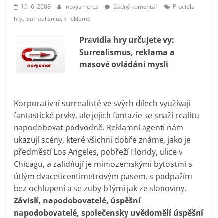
prospívá?
19. 6. 2008
novysmercz
žádný komentář
Pravidla
,
hry
Surrealismus v reklamě
Pravidla hry určujete vy:
Surrealismus, reklama a
masové ovládání mysli
Korporativní surrealisté ve svých dílech využívají
fantastické prvky, ale jejich fantazie se snaží realitu
napodobovat podvodně. Reklamní agenti nám
ukazují scény, které všichni dobře známe, jako je
předměstí Los Angeles, pobřeží Floridy, ulice v
Chicagu, a zalidňují je mimozemskými bytostmi s
útlým dvaceticentimetrovým pasem, s podpažím
bez ochlupení a se zuby bílými jak ze slonoviny.
Závislí, napodobovatelé, úspěšní
napodobovatelé, společensky uvědomělí úspěšní