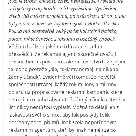
jako je strach, chtivost, vztek, nepřátelství. Pravidla hry
určujete vy a my každé z nich využíváme. Využíváme
všech citů a všech problémů, od neúspěchu až po touhu
být jedním z davu. Každý má nějaké ovládací tlačítko.
Pokud má dostatečně velký počet lidí stejné tlačítko,
potom máte úspěšnou reklamu a úspěšný výrobek.
Většinu lidí lze z jakéhosi důvodu snadno
přesvědčit, že reklamní agenti skutečně uvažují
přesně tímto způsobem, ale zároveň tvrdí, že je jim
to jedno protože „ále, reklamy nemají na nikoho
žádný účinek“. Evidentně věří tomu, že největší
společnosti utrácejí každý rok miliony a miliony
dolarů na propracované reklamní kampaně, které
nemají na nikoho absolutně žádný účinek a které se
jim nikdy nemůžou vyplatit. Možná to dělají jen z
laskavosti svého srdce, aby tak poskytly tolik
potřebný zdroj příjmů jinak zcela nepotřebným
reklamním agentům, kteří by jinak neměli za co