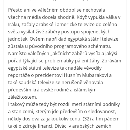
Přesto ani ve válečném období se nechovala
všechna média docela shodně. Když vypukla válka v
Iráku, začaly arabské i americké televize do celého
světa vysílat živé záběry postupu spojeneckých
jednotek. Ovšem například egyptská státní televize
zůstala u původního programového schématu.
Namísto válečných „akčních“ záběrů vysílala jakýsi
pořad týkající se problematiky pálení žáhy. Zprávám
egyptské státní televize tak nadále vévodily
reportáže o prezidentovi Husním Mubarakovi a
také saudská televize se nerušeně věnovala
především královské rodině a islámským
záležitostem.
I takový může tedy být rozdíl mezi státními podniky
a stanicemi, kterým jde především o sledovanost,
někdy doslova za jakoukoliv cenu, (32) a tím pádem
také o zdroje financí. Diváci v arabských zemích,