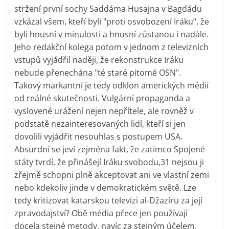
stržení první sochy Saddáma Husajna v Bagdádu
vzkázal všem, kteří byli "proti osvobození Iráku“, že
byli hnusní v minulosti a hnusní zůstanou i nadále.
Jeho redakční kolega potom v jednom z televizních
vstupů vyjádřil naději, že rekonstrukce Iráku
nebude přenechána "té staré pitomé OSN".
Takový markantní je tedy odklon amerických médií
od reálné skutečnosti. Vulgární propaganda a
vyslovené urážení nejen nepřítele, ale rovněž v
podstatě nezainteresovaných lidí, kteří si jen
dovolili vyjádřit nesouhlas s postupem USA.
Absurdní se jeví zejména fakt, že zatímco Spojené
státy tvrdí, že přinášejí Iráku svobodu,31 nejsou ji
zřejmě schopni plně akceptovat ani ve vlastní zemi
nebo kdekoliv jinde v demokratickém světě. Lze
tedy kritizovat katarskou televizi al-Džazíru za její
zpravodajství? Obě média přece jen používají
docela stejné metody, navíc za stejným účelem.