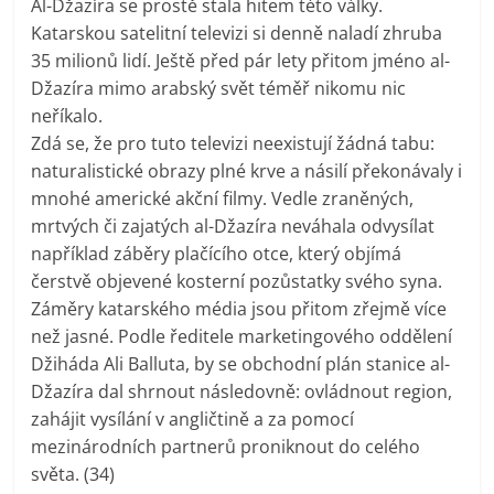
Al-Džazíra se prostě stala hitem této války.
Katarskou satelitní televizi si denně naladí zhruba
35 milionů lidí. Ještě před pár lety přitom jméno al-
Džazíra mimo arabský svět téměř nikomu nic
neříkalo.
Zdá se, že pro tuto televizi neexistují žádná tabu:
naturalistické obrazy plné krve a násilí překonávaly i
mnohé americké akční filmy. Vedle zraněných,
mrtvých či zajatých al-Džazíra neváhala odvysílat
například záběry plačícího otce, který objímá
čerstvě objevené kosterní pozůstatky svého syna.
Záměry katarského média jsou přitom zřejmě více
než jasné. Podle ředitele marketingového oddělení
Džiháda Ali Balluta, by se obchodní plán stanice al-
Džazíra dal shrnout následovně: ovládnout region,
zahájit vysílání v angličtině a za pomocí
mezinárodních partnerů proniknout do celého
světa. (34)