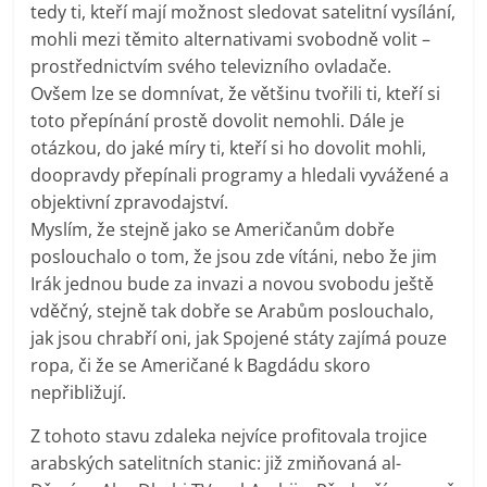
tedy ti, kteří mají možnost sledovat satelitní vysílání,
mohli mezi těmito alternativami svobodně volit –
prostřednictvím svého televizního ovladače.
Ovšem lze se domnívat, že většinu tvořili ti, kteří si
toto přepínání prostě dovolit nemohli. Dále je
otázkou, do jaké míry ti, kteří si ho dovolit mohli,
doopravdy přepínali programy a hledali vyvážené a
objektivní zpravodajství.
Myslím, že stejně jako se Američanům dobře
poslouchalo o tom, že jsou zde vítáni, nebo že jim
Irák jednou bude za invazi a novou svobodu ještě
vděčný, stejně tak dobře se Arabům poslouchalo,
jak jsou chrabří oni, jak Spojené státy zajímá pouze
ropa, či že se Američané k Bagdádu skoro
nepřibližují.
Z tohoto stavu zdaleka nejvíce profitovala trojice
arabských satelitních stanic: již zmiňovaná al-