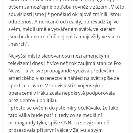
ovšem samozřejmě potřeba rovněž v zázemí. V této
souvislosti jsme již poněkud okrajově zmínili jistou
odtrženost Američanů od reality, poněvadž žijí ve
svém, médii uměle vytvářeném světě, ve kterém
jsou bezkonkurenčně nejlepší a mají vždy ve všem
„navrch“.
Nejvyšší místo sledovanosti mezi americkými
televizemi dnes již více než rok zaujímá stanice Fox
News. Ta ve své propagandě využívá především
amerického vlastenectví a náhled na svět spíše ze
spektra pravice. V souvislosti s vojenskými
operacemi v Iráku zcela nepokrytě podporovala
prezidentovu politiku.
I přesto se ovšem do jisté míry očekávalo, že také
tato válka bude patřit, tedy co se mediální
propagandy týká, spíše CNN. Ta se významně
prosazovala při první válce v Zálivu a svým