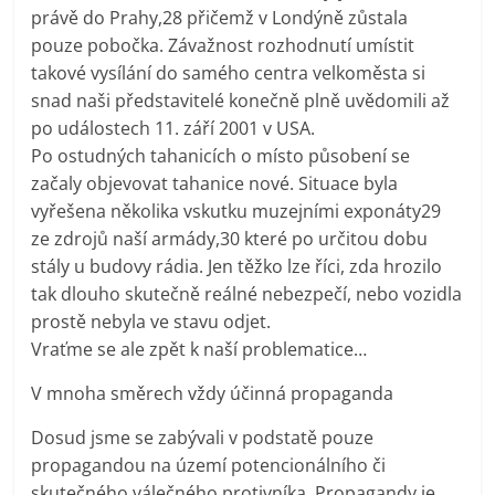
právě do Prahy,28 přičemž v Londýně zůstala
pouze pobočka. Závažnost rozhodnutí umístit
takové vysílání do samého centra velkoměsta si
snad naši představitelé konečně plně uvědomili až
po událostech 11. září 2001 v USA.
Po ostudných tahanicích o místo působení se
začaly objevovat tahanice nové. Situace byla
vyřešena několika vskutku muzejními exponáty29
ze zdrojů naší armády,30 které po určitou dobu
stály u budovy rádia. Jen těžko lze říci, zda hrozilo
tak dlouho skutečně reálné nebezpečí, nebo vozidla
prostě nebyla ve stavu odjet.
Vraťme se ale zpět k naší problematice…
V mnoha směrech vždy účinná propaganda
Dosud jsme se zabývali v podstatě pouze
propagandou na území potencionálního či
skutečného válečného protivníka. Propagandy je