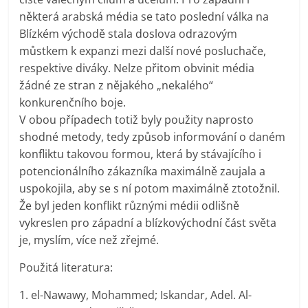
některá arabská média se tato poslední válka na
Blízkém východě stala doslova odrazovým
můstkem k expanzi mezi další nové posluchače,
respektive diváky. Nelze přitom obvinit média
žádné ze stran z nějakého „nekalého“
konkurenčního boje.
V obou případech totiž byly použity naprosto
shodné metody, tedy způsob informování o daném
konfliktu takovou formou, která by stávajícího i
potencionálního zákazníka maximálně zaujala a
uspokojila, aby se s ní potom maximálně ztotožnil.
Že byl jeden konflikt různými médii odlišně
vykreslen pro západní a blízkovýchodní část světa
je, myslím, více než zřejmé.
Použitá literatura:
1. el-Nawawy, Mohammed; Iskandar, Adel. Al-