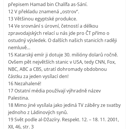
přepisem Hamad bin Chalífa as-Sání.
12 V překladu znamená „ostrov“.
13 Většinou egyptské produkce.
14 Ve srovnání s úrovní, četností a délkou
zpravodajských relací u nás jde pro ČT přímo o
ostudný výsledek. O dalších našich stanicích raději
nemluvě…
15 Katarský emír ji dotuje 30. milióny dolarů ročně.
Ovšem pět největších stanic v USA, tedy CNN, Fox,
NBC, ABC a CBS, utratí dohromady obdobnou
částku za jeden vysílací den!
16 Nezahalené!
17 Ostatní média používají výhradně název
Palestina.
18 Mimo jiné vysílala jako jediná TV záběry ze svatby
jednoho z Ládinových synů.
19 Svět podle al-Džazíry. Respekt. 12. – 18. 11. 2001,
XII, 46, str. 3