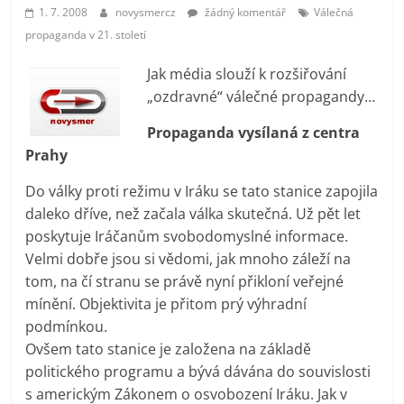
prospívá?
1. 7. 2008
novysmercz
žádný komentář
Válečná
propaganda v 21. století
Jak média slouží k rozšiřování
„ozdravné“ válečné propagandy…
Propaganda vysílaná z centra
Prahy
Do války proti režimu v Iráku se tato stanice zapojila
daleko dříve, než začala válka skutečná. Už pět let
poskytuje Iráčanům svobodomyslné informace.
Velmi dobře jsou si vědomi, jak mnoho záleží na
tom, na čí stranu se právě nyní přikloní veřejné
mínění. Objektivita je přitom prý výhradní
podmínkou.
Ovšem tato stanice je založena na základě
politického programu a bývá dávána do souvislosti
s americkým Zákonem o osvobození Iráku. Jak v