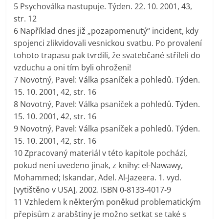
5 Psychoválka nastupuje. Týden. 22. 10. 2001, 43,
str. 12
6 Například dnes již „pozapomenutý“ incident, kdy
spojenci zlikvidovali vesnickou svatbu. Po provalení
tohoto trapasu pak tvrdili, že svatebčané stříleli do
vzduchu a oni tím byli ohroženi!
7 Novotný, Pavel: Válka psaníček a pohledů. Týden.
15. 10. 2001, 42, str. 16
8 Novotný, Pavel: Válka psaníček a pohledů. Týden.
15. 10. 2001, 42, str. 16
9 Novotný, Pavel: Válka psaníček a pohledů. Týden.
15. 10. 2001, 42, str. 16
10 Zpracovaný materiál v této kapitole pochází,
pokud není uvedeno jinak, z knihy: el-Nawawy,
Mohammed; Iskandar, Adel. Al-Jazeera. 1. vyd.
[vytištěno v USA], 2002. ISBN 0-8133-4017-9
11 Vzhledem k některým poněkud problematickým
přepisům z arabštiny je možno setkat se také s