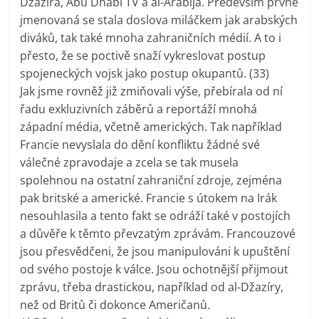
Džazíra, Abu Dhabi TV a al-Arabija. Především prvně
jmenovaná se stala doslova miláčkem jak arabských
diváků, tak také mnoha zahraničních médií. A to i
přesto, že se poctivě snaží vykreslovat postup
spojeneckých vojsk jako postup okupantů. (33)
Jak jsme rovněž již zmiňovali výše, přebírala od ní
řadu exkluzivních záběrů a reportáží mnohá
západní média, včetně amerických. Tak například
Francie nevyslala do dění konfliktu žádné své
válečné zpravodaje a zcela se tak musela
spolehnou na ostatní zahraniční zdroje, zejména
pak britské a americké. Francie s útokem na Irák
nesouhlasila a tento fakt se odráží také v postojích
a důvěře k těmto převzatým zprávám. Francouzové
jsou přesvědčeni, že jsou manipulováni k upuštění
od svého postoje k válce. Jsou ochotnější přijmout
zprávu, třeba drastickou, například od al-Džazíry,
než od Britů či dokonce Američanů.