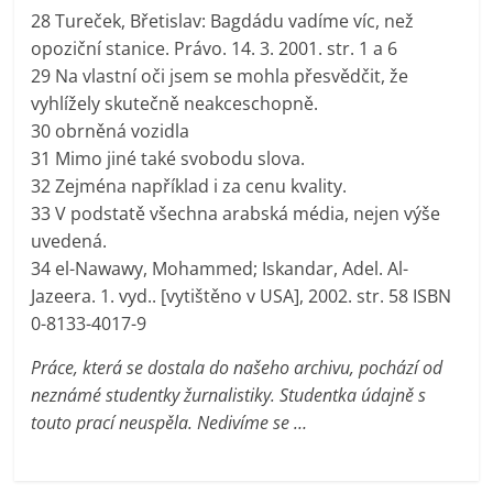
28 Tureček, Břetislav: Bagdádu vadíme víc, než
opoziční stanice. Právo. 14. 3. 2001. str. 1 a 6
29 Na vlastní oči jsem se mohla přesvědčit, že
vyhlížely skutečně neakceschopně.
30 obrněná vozidla
31 Mimo jiné také svobodu slova.
32 Zejména například i za cenu kvality.
33 V podstatě všechna arabská média, nejen výše
uvedená.
34 el-Nawawy, Mohammed; Iskandar, Adel. Al-
Jazeera. 1. vyd.. [vytištěno v USA], 2002. str. 58 ISBN
0-8133-4017-9
Práce, která se dostala do našeho archivu, pochází od
neznámé studentky žurnalistiky. Studentka údajně s
touto prací neuspěla. Nedivíme se …