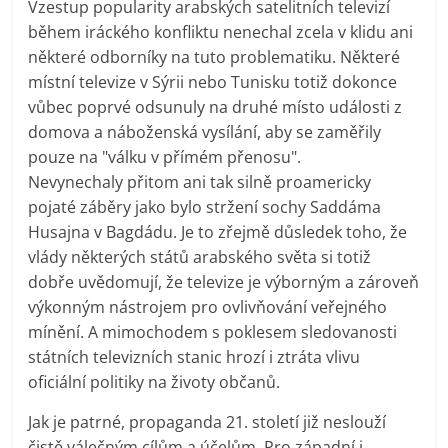
Vzestup popularity arabských satelitních televizí
během iráckého konfliktu nenechal zcela v klidu ani
některé odborníky na tuto problematiku. Některé
místní televize v Sýrii nebo Tunisku totiž dokonce
vůbec poprvé odsunuly na druhé místo události z
domova a náboženská vysílání, aby se zaměřily
pouze na "válku v přímém přenosu".
Nevynechaly přitom ani tak silně proamericky
pojaté záběry jako bylo stržení sochy Saddáma
Husajna v Bagdádu. Je to zřejmě důsledek toho, že
vlády některých států arabského světa si totiž
dobře uvědomují, že televize je výborným a zároveň
výkonným nástrojem pro ovlivňování veřejného
mínění. A mimochodem s poklesem sledovanosti
státních televizních stanic hrozí i ztráta vlivu
oficiální politiky na životy občanů.
Jak je patrné, propaganda 21. století již neslouží
čistě válečným cílům a účelům. Pro západní i