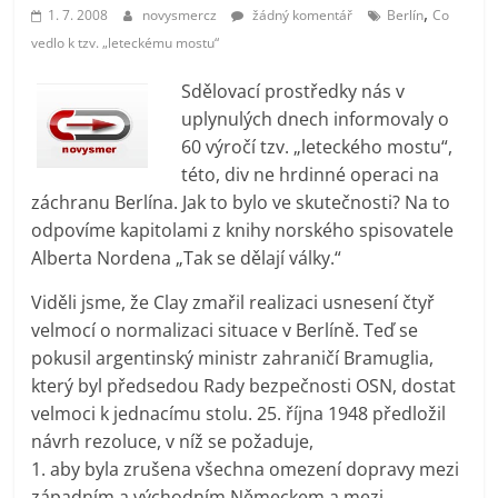
,
prospívá?
1. 7. 2008
novysmercz
žádný komentář
Berlín
Co
vedlo k tzv. „leteckému mostu“
Sdělovací prostředky nás v
uplynulých dnech informovaly o
60 výročí tzv. „leteckého mostu“,
této, div ne hrdinné operaci na
záchranu Berlína. Jak to bylo ve skutečnosti? Na to
odpovíme kapitolami z knihy norského spisovatele
Alberta Nordena „Tak se dělají války.“
Viděli jsme, že Clay zmařil realizaci usnesení čtyř
velmocí o normalizaci situace v Berlíně. Teď se
pokusil argentinský ministr zahraničí Bramuglia,
který byl předsedou Rady bezpečnosti OSN, dostat
velmoci k jednacímu stolu. 25. října 1948 předložil
návrh rezoluce, v níž se požaduje,
1. aby byla zrušena všechna omezení dopravy mezi
západním a východním Německem a mezi