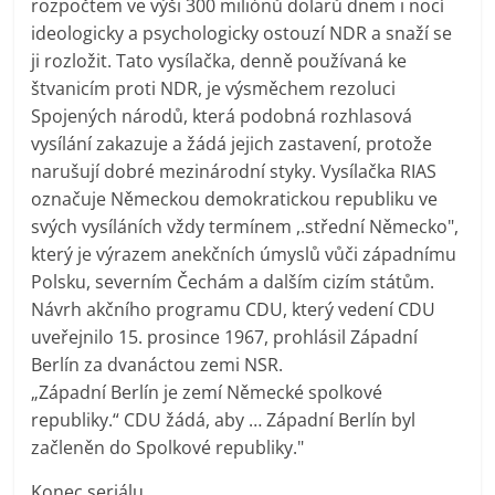
rozpočtem ve výši 300 miliónů dolarů dnem i nocí
ideologicky a psychologicky ostouzí NDR a snaží se
ji rozložit. Tato vysílačka, denně používaná ke
štvanicím proti NDR, je výsměchem rezoluci
Spojených národů, která podobná rozhlasová
vysílání zakazuje a žádá jejich zastavení, protože
narušují dobré mezinárodní styky. Vysílačka RIAS
označuje Německou demokratickou republiku ve
svých vysíláních vždy termínem ,.střední Německo",
který je výrazem anekčních úmyslů vůči západnímu
Polsku, severním Čechám a dalším cizím státům.
Návrh akčního programu CDU, který vedení CDU
uveřejnilo 15. prosince 1967, prohlásil Západní
Berlín za dvanáctou zemi NSR.
„Západní Berlín je zemí Německé spolkové
republiky.“ CDU žádá, aby … Západní Berlín byl
začleněn do Spolkové republiky."
Konec seriálu