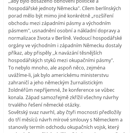
,,aby bylo dosaženo obnovení politické a
hospodářské jednoty Německa". Cílem berlínských
porad mělo být mimo jiné konkrétně „rozšíření
obchodu mezi západními pásmy a východním
pásmem", usnadnění osobní a nákladní dopravy a
normalizace života v Berlíně. Vedoucí hospodářské
orgány ve východním i západním Německu dostaly
příkaz, aby přispěly ,,k navázání těsnějších
hospodářských styků mezi okupačními pásmy".
To nebylo mnoho, ale aspoň něco, zejména
uvážíme-li, jak bylo americkému ministerstvu
zahraničí a jeho německým žurnalistickým
žoldnéřům nepříjemné, že konference se vůbec
konala. Západ samozřejmě zkřížil všechny návrhy
trvalého řešení německé otázky.
Sovětský svaz navrhl, aby čtyři mocnosti předložily
do tří měsíců návrh mírové smlouvy s Německem a
stanovily termín odchodu okupačních vojsk, který