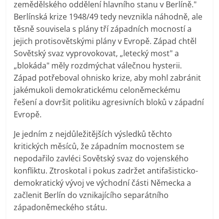
zemědělského oddělení hlavního stanu v Berlíně."
Berlínská krize 1948/49 tedy nevznikla náhodně, ale
těsně souvisela s plány tří západních mocností a
jejich protisovětskými plány v Evropě. Západ chtěl
Sovětský svaz vyprovokovat, „letecký most" a
„blokáda" měly rozdmýchat válečnou hysterii.
Západ potřeboval ohnisko krize, aby mohl zabránit
jakémukoli demokratickému celoněmeckému
řešení a dovršit politiku agresivních bloků v západní
Evropě.
Je jedním z nejdůležitějších výsledků těchto
kritických měsíců, že západním mocnostem se
nepodařilo zavléci Sovětský svaz do vojenského
konfliktu. Ztroskotal i pokus zadržet antifašisticko-
demokratický vývoj ve východní části Německa a
začlenit Berlín do vznikajícího separátního
západoněmeckého státu.