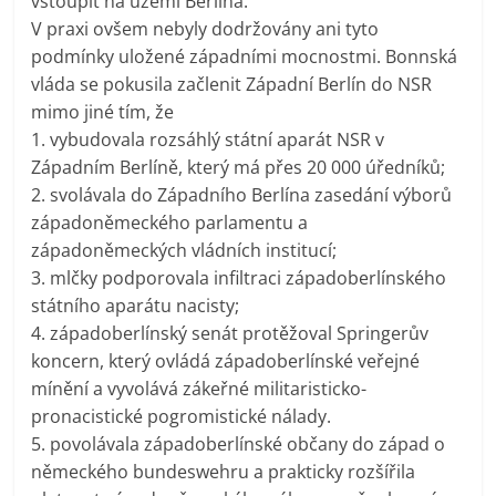
vstoupit na území Berlína."
V praxi ovšem nebyly dodržovány ani tyto
podmínky uložené západními mocnostmi. Bonnská
vláda se pokusila začlenit Západní Berlín do NSR
mimo jiné tím, že
1. vybudovala rozsáhlý státní aparát NSR v
Západním Berlíně, který má přes 20 000 úředníků;
2. svolávala do Západního Berlína zasedání výborů
západoněmeckého parlamentu a
západoněmeckých vládních institucí;
3. mlčky podporovala infiltraci západoberlínského
státního aparátu nacisty;
4. západoberlínský senát protěžoval Springerův
koncern, který ovládá západoberlínské veřejné
mínění a vyvolává zákeřné militaristicko-
pronacistické pogromistické nálady.
5. povolávala západoberlínské občany do západ o
německého bundeswehru a prakticky rozšířila