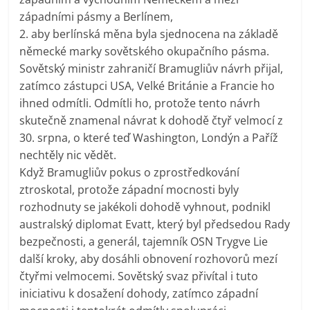
západními pásmy a Berlínem,
2. aby berlínská měna byla sjednocena na základě
německé marky sovětského okupačního pásma.
Sovětský ministr zahraničí Bramugliův návrh přijal,
zatímco zástupci USA, Velké Británie a Francie ho
ihned odmítli. Odmítli ho, protože tento návrh
skutečně znamenal návrat k dohodě čtyř velmocí z
30. srpna, o které teď Washington, Londýn a Paříž
nechtěly nic vědět.
Když Bramugliův pokus o zprostředkování
ztroskotal, protože západní mocnosti byly
rozhodnuty se jakékoli dohodě vyhnout, podnikl
australský diplomat Evatt, který byl předsedou Rady
bezpečnosti, a generál, tajemník OSN Trygve Lie
další kroky, aby dosáhli obnovení rozhovorů mezí
čtyřmi velmocemi. Sovětský svaz přivítal i tuto
iniciativu k dosažení dohody, zatímco západní