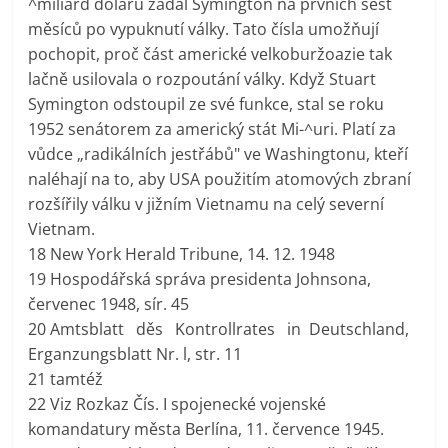
^miliard dolarů zadal Symington na prvních šest
měsíců po vypuknutí války. Tato čísla umožňují
pochopit, proč část americké velkoburžoazie tak
lačně usilovala o rozpoutání války. Když Stuart
Symington odstoupil ze své funkce, stal se roku
1952 senátorem za americký stát Mi-^uri. Platí za
vůdce „radikálních jestřábů" ve Washingtonu, kteří
naléhají na to, aby USA použitím atomových zbraní
rozšířily válku v jižním Vietnamu na celý severní
Vietnam.
18 New York Herald Tribune, 14. 12. 1948
19 Hospodářská správa presidenta Johnsona,
červenec 1948, sír. 45
20 Amtsblatt děs Kontrollrates in Deutschland,
Erganzungsblatt Nr. l, str. 11
21 tamtéž
22 Viz Rozkaz Čís. I spojenecké vojenské
komandatury města Berlína, 11. července 1945.