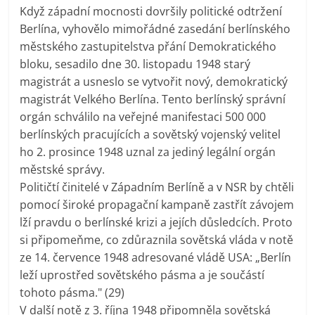
Když západní mocnosti dovršily politické odtržení
Berlína, vyhovělo mimořádné zasedání berlínského
městského zastupitelstva přání Demokratického
bloku, sesadilo dne 30. listopadu 1948 starý
magistrát a usneslo se vytvořit nový, demokratický
magistrát Velkého Berlína. Tento berlínský správní
orgán schválilo na veřejné manifestaci 500 000
berlínských pracujících a sovětský vojenský velitel
ho 2. prosince 1948 uznal za jediný legální orgán
městské správy.
Političtí činitelé v Západním Berlíně a v NSR by chtěli
pomocí široké propagační kampaně zastřít závojem
lží pravdu o berlínské krizi a jejích důsledcích. Proto
si připomeňme, co zdůraznila sovětská vláda v notě
ze 14. července 1948 adresované vládě USA: „Berlín
leží uprostřed sovětského pásma a je součástí
tohoto pásma." (29)
V další notě z 3. října 1948 připomněla sovětská