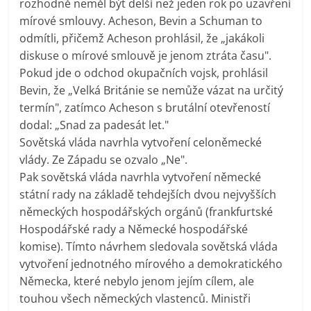
rozhodně neměl být delší než jeden rok po uzavření
mírové smlouvy. Acheson, Bevin a Schuman to
odmítli, přičemž Acheson prohlásil, že „jakákoli
diskuse o mírové smlouvě je jenom ztráta času".
Pokud jde o odchod okupačních vojsk, prohlásil
Bevin, že „Velká Británie se nemůže vázat na určitý
termín", zatímco Acheson s brutální otevřeností
dodal: „Snad za padesát let."
Sovětská vláda navrhla vytvoření celoněmecké
vlády. Ze Západu se ozvalo „Ne".
Pak sovětská vláda navrhla vytvoření německé
státní rady na základě tehdejších dvou nejvyšších
německých hospodářských orgánů (frankfurtské
Hospodářské rady a Německé hospodářské
komise). Tímto návrhem sledovala sovětská vláda
vytvoření jednotného mírového a demokratického
Německa, které nebylo jenom jejím cílem, ale
touhou všech německých vlastenců. Ministři