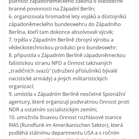
platnost západoněmeckého zákona o všeobecné
branné povinnosti na Západní Berlín;
6. organizovala hromadné lety vojáků a důstojníků
západoněmeckého bundeswehru do Západního
Berlína, kteří tam dokonce absolvovali výcvik;
7. trpěla v Západním Berlíně zbrojní výrobu a
vědeckotechnickou produkci pro bundeswehr;
8. připustila v Západním Berlíně západoněmeckou
fašistickou stranu NPD a činnost takzvaných
„tradičních svazů" (sdružení příslušníků bývalé
nacistické armády) a jiných militaristických
organizací;
9. umístila v Západním Berlíně nesčetné špionážní
agentury, které organizují podvratnou činnost proti
NDR a ostatním socialistickým zemím;
10. umožnila štvavou činnost rozhlasové stanice
RIAS (Rundfunk im Amerikanischen Sektor), která
podléhá státnímu departmentu USA a s ročním