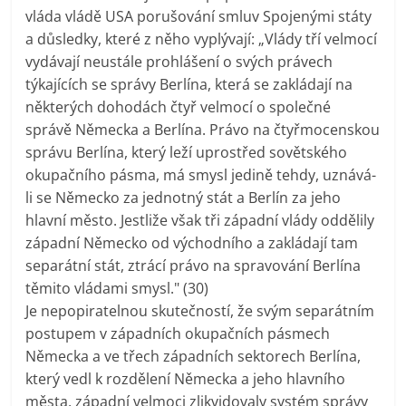
vláda vládě USA porušování smluv Spojenými státy
a důsledky, které z něho vyplývají: „Vlády tří velmocí
vydávají neustále prohlášení o svých právech
týkajících se správy Berlína, která se zakládají na
některých dohodách čtyř velmocí o společné
správě Německa a Berlína. Právo na čtyřmocenskou
správu Berlína, který leží uprostřed sovětského
okupačního pásma, má smysl jedině tehdy, uznává-
li se Německo za jednotný stát a Berlín za jeho
hlavní město. Jestliže však tři západní vlády oddělily
západní Německo od východního a zakládají tam
separátní stát, ztrácí právo na spravování Berlína
těmito vládami smysl." (30)
Je nepopiratelnou skutečností, že svým separátním
postupem v západních okupačních pásmech
Německa a ve třech západních sektorech Berlína,
který vedl k rozdělení Německa a jeho hlavního
města, západní velmoci zlikvidovaly systém správy