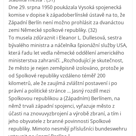
Dne 29. srpna 1950 poukázala Vysoká spojenecká
komise v dopise k západoberlínské ústavě na to, že
Západní Berlín není možno prohlásit za dvanáctou
zemi Německé spolkové republiky. (32)
To musela zdůraznit i Eleanor L. Dullesová, sestra
bývalého ministra a náčelníka špionážní služby USA,
která řadu let vedla německé oddělení amerického
ministerstva zahraničí. „Rozhodující je skutečnost,
že město je nejen zeměpisně izolováno, protože je
od Spolkové republiky vzdáleno téměř 200
kilometrů, ale že zaujímá zvláštní postavení i po
právní a politické stránce … Jasný rozdíl mezi
Spolkovou republikou a (Západním) Berlínem, na
němž trvali západní spojenci, vyřazuje město z
účasti na znovuvyzbrojení a výrobě zbraní, a tím i
jeho obyvatele z branné povinnosti Spolkové
republiky. Mimoto nesmějí příslušníci bundeswehru