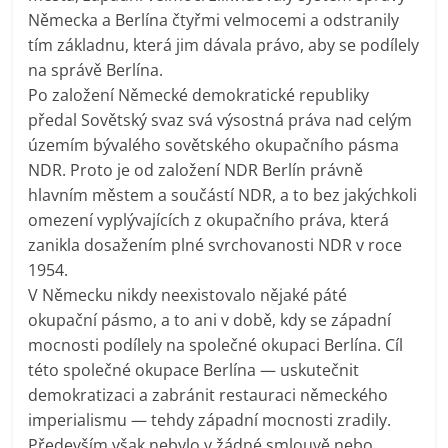
Německa a Berlína čtyřmi velmocemi a odstranily
tím základnu, která jim dávala právo, aby se podílely
na správě Berlína.
Po založení Německé demokratické republiky
předal Sovětský svaz svá výsostná práva nad celým
územím bývalého sovětského okupačního pásma
NDR. Proto je od založení NDR Berlín právně
hlavním městem a součástí NDR, a to bez jakýchkoli
omezení vyplývajících z okupačního práva, která
zanikla dosažením plné svrchovanosti NDR v roce
1954.
V Německu nikdy neexistovalo nějaké páté
okupační pásmo, a to ani v době, kdy se západní
mocnosti podílely na společné okupaci Berlína. Cíl
této společné okupace Berlína — uskutečnit
demokratizaci a zabránit restauraci německého
imperialismu — tehdy západní mocnosti zradily.
Především však nebylo v žádné smlouvě nebo