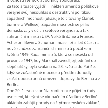
mocnosti i tentokrát odmítly spolupráci.
Za této situace vyjádřili i někteří američtí politikové
veřejně svůj nesouhlas s destruktivní politikou
západních mocností (ukazuje to citovaný Článek
Sumnera Wellese). Západní mocnosti se příliš
demaskovaly v očích světové veřejnosti, a tak
zahraniční ministři USA, Velké Británie a Francie,
Acheson, Bevin a Schuman museli přislíbit účast na
nové schůzce zahraničních ministrů počátkem
května 1949. Rada ministrů, která se nesešla od
prosince 1947, kdy Marshall zavedl její jednání do
slepé uličky, byla svolána na 23. května do Paříže,
když se zúčastněné mocnosti předtím dohodly
zrušit oboustranná omezení dopravy do Berlína a z
Berlína.
Dne 20. června skončila konference přijetím řady
usnesení, kterými se okupačním úřadům v Berlíně
ukládalo zahájit porady na čtyřmocenském základě,