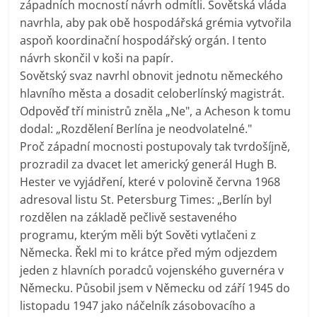
západních mocností návrh odmítli. Sovětská vláda
navrhla, aby pak obě hospodářská grémia vytvořila
aspoň koordinační hospodářský orgán. I tento
návrh skončil v koši na papír.
Sovětský svaz navrhl obnovit jednotu německého
hlavního města a dosadit celoberlínský magistrát.
Odpověď tří ministrů zněla „Ne", a Acheson k tomu
dodal: „Rozdělení Berlína je neodvolatelné."
Proč západní mocnosti postupovaly tak tvrdošíjně,
prozradil za dvacet let americký generál Hugh B.
Hester ve vyjádření, které v polovině června 1968
adresoval listu St. Petersburg Times: „Berlín byl
rozdělen na základě pečlivě sestaveného
programu, kterým měli být Sověti vytlačeni z
Německa. Řekl mi to krátce před mým odjezdem
jeden z hlavních poradců vojenského guvernéra v
Německu. Působil jsem v Německu od září 1945 do
listopadu 1947 jako náčelník zásobovacího a