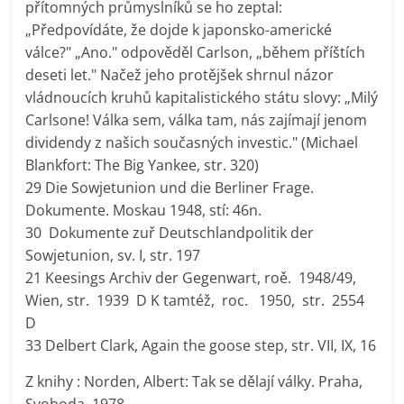
přítomných průmyslníků se ho zeptal:
„Předpovídáte, že dojde k japonsko-americké
válce?" „Ano." odpověděl Carlson, „během příštích
deseti let." Načež jeho protějšek shrnul názor
vládnoucích kruhů kapitalistického státu slovy: „Milý
Carlsone! Válka sem, válka tam, nás zajímají jenom
dividendy z našich současných investic." (Michael
Blankfort: The Big Yankee, str. 320)
29 Die Sowjetunion und die Berliner Frage.
Dokumente. Moskau 1948, stí: 46n.
30 Dokumente zuř Deutschlandpolitik der
Sowjetunion, sv. I, str. 197
21 Keesings Archiv der Gegenwart, roě. 1948/49,
Wien, str. 1939 D K tamtéž, roc. 1950, str. 2554
D
33 Delbert Clark, Again the goose step, str. VII, IX, 16
Z knihy : Norden, Albert: Tak se dělají války. Praha,
Svoboda, 1978