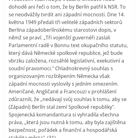
dohodě ani řeči o tom, že by Berlín patřil k NSR. To
se neodvážily tvrdit ani západní mocnosti. Dne 14.
května 1949 předali tři velitelé západních sektorů
Berlína západoberlínskému starostovi dopis, v
němž se praví: „Tři vojenští guvernéři zaslali
Parlamentní radě v Bonnu text okupačního statutu,
který dává Německé spolkové republice, jež bude
vbrzku založena, rozsáhlé legislativní, exekutivní a
soudní pravomoci." Chladnokrevný souhlas s
organizovaným rozštěpením Německa však
západní mocnosti vyslovily s jedním omezením.
Američané, Angličané a Francouzi v prohlášení
zdůraznili, že „nedávají svůj souhlas k tomu, aby se
(Západní) Berlín stal zemí Spolkové republiky".
Spojenecká komandantura si vyhradila všechna
práva, „která jsou nutná k tomu, aby byla zajištěna
bezpečnost, pořádek a finanční a hospodářská
stabilita města". (31)