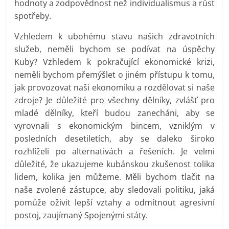
hodnoty a zodpovědnost než individualismus a růst
spotřeby.
Vzhledem k ubohému stavu našich zdravotních
služeb, neměli bychom se podívat na úspěchy
Kuby? Vzhledem k pokračující ekonomické krizi,
neměli bychom přemýšlet o jiném přístupu k tomu,
jak provozovat naši ekonomiku a rozdělovat si naše
zdroje? Je důležité pro všechny dělníky, zvlášť pro
mladé dělníky, kteří budou zanecháni, aby se
vyrovnali s ekonomickým bincem, vzniklým v
posledních desetiletích, aby se daleko široko
rozhlíželi po alternativách a řešeních. Je velmi
důležité, že ukazujeme kubánskou zkušenost tolika
lidem, kolika jen můžeme. Měli bychom tlačit na
naše zvolené zástupce, aby sledovali politiku, jaká
pomůže oživit lepší vztahy a odmítnout agresivní
postoj, zaujímaný Spojenými státy.