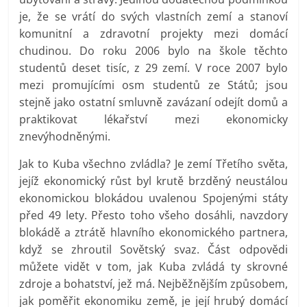
je, že se vrátí do svých vlastních zemí a stanoví
komunitní a zdravotní projekty mezi domácí
chudinou. Do roku 2006 bylo na škole těchto
studentů deset tisíc, z 29 zemí. V roce 2007 bylo
mezi promujícími osm studentů ze Států; jsou
stejně jako ostatní smluvně zavázaní odejít domů a
praktikovat lékařství mezi ekonomicky
znevýhodněnými.
Jak to Kuba všechno zvládla? Je zemí Třetího světa,
jejíž ekonomický růst byl krutě brzděný neustálou
ekonomickou blokádou uvalenou Spojenými státy
před 49 lety. Přesto toho všeho dosáhli, navzdory
blokádě a ztrátě hlavního ekonomického partnera,
když se zhroutil Sovětský svaz. Část odpovědi
můžete vidět v tom, jak Kuba zvládá ty skrovné
zdroje a bohatství, jež má. Nejběžnějším způsobem,
jak poměřit ekonomiku země, je její hrubý domácí