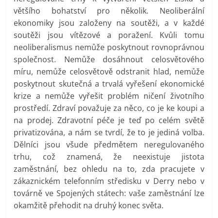
většího bohatství pro několik. Neoliberální
ekonomiky jsou založeny na soutěži, a v každé
soutěži jsou vítězové a poražení. Kvůli tomu
neoliberalismus nemůže poskytnout rovnoprávnou
společnost. Nemůže dosáhnout celosvětového
míru, nemůže celosvětově odstranit hlad, nemůže
poskytnout skutečná a trvalá vyřešení ekonomické
krize a nemůže vyřešit problém ničení životního
prostředí. Zdraví považuje za něco, co je ke koupi a
na prodej. Zdravotní péče je teď po celém světě
privatizována, a nám se tvrdí, že to je jediná volba.
Dělníci jsou všude předmětem neregulovaného
trhu, což znamená, že neexistuje jistota
zaměstnání, bez ohledu na to, zda pracujete v
zákaznickém telefonním středisku v Derry nebo v
továrně ve Spojených státech: vaše zaměstnání lze
okamžitě přehodit na druhý konec světa.