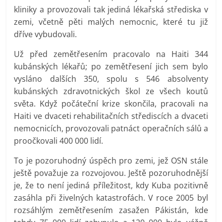
kliniky a provozovali tak jediná lékařská střediska v
zemi, včetně pěti malých nemocnic, které tu již
dříve vybudovali.
Už před zemětřesením pracovalo na Haiti 344
kubánských lékařů; po zemětřesení jich sem bylo
vysláno dalších 350, spolu s 546 absolventy
kubánských zdravotnických škol ze všech koutů
světa. Když počáteční krize skončila, pracovali na
Haiti ve dvaceti rehabilitačních střediscích a dvaceti
nemocnicích, provozovali patnáct operačních sálů a
proočkovali 400 000 lidí.
To je pozoruhodný úspěch pro zemi, jež OSN stále
ještě považuje za rozvojovou. Ještě pozoruhodnější
je, že to není jediná příležitost, kdy Kuba pozitivně
zasáhla při živelných katastrofách. V roce 2005 byl
rozsáhlým zemětřesením zasažen Pákistán, kde