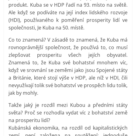
produkt. Kuba se v HDP řadí na 93. místo na světě.
Ale když se podíváte na její index lidského rozvoje
(HDI), používaného k poměření prosperity lidí ve
společnosti, Je Kuba na 50. místě.
Co to znamená? V zásadě to znamená, že Kuba má
rovnoprávnější společnost, že používá to, co musí
zlepšovat prosperitu všech jejích obyvatel.
Znamená to, že Kuba své bohatství mnohem víc,
když ve srovnání se zeměmi jako jsou Spojené státy
a Británie, které stojí výše v HDP, ale níž v HDI, čili
nevyužívají tolik své bohatství ve prospěch lidu tolik,
jak by mohly.
Takže jaký je rozdíl mezi Kubou a předními státy
světa? Proč se rozhodla vydat víc z bohatství země
na prosperitu lidí?
Kubánská ekonomika, na rozdíl od kapitalistických
zemí, není založena na soutěžení: jednoduše