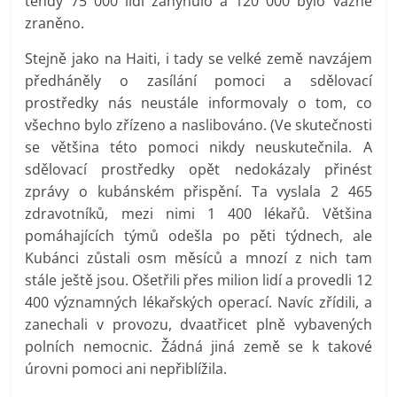
tehdy 75 000 lidí zahynulo a 120 000 bylo vážně
zraněno.
Stejně jako na Haiti, i tady se velké země navzájem
předháněly o zasílání pomoci a sdělovací
prostředky nás neustále informovaly o tom, co
všechno bylo zřízeno a naslibováno. (Ve skutečnosti
se většina této pomoci nikdy neuskutečnila. A
sdělovací prostředky opět nedokázaly přinést
zprávy o kubánském přispění. Ta vyslala 2 465
zdravotníků, mezi nimi 1 400 lékařů. Většina
pomáhajících týmů odešla po pěti týdnech, ale
Kubánci zůstali osm měsíců a mnozí z nich tam
stále ještě jsou. Ošetřili přes milion lidí a provedli 12
400 významných lékařských operací. Navíc zřídili, a
zanechali v provozu, dvaatřicet plně vybavených
polních nemocnic. Žádná jiná země se k takové
úrovni pomoci ani nepřiblížila.