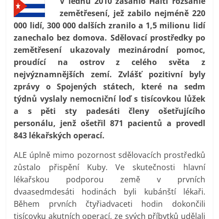
V lednu 2010 zasáhlo Haiti rozsáhlé
prospívá?
zemětřesení, jež zabilo nejméně 220
000 lidí, 300 000 dalších zranilo a 1,5 milionu lidí
zanechalo bez domova. Sdělovací prostředky po
zemětřesení ukazovaly mezinárodní pomoc,
proudící na ostrov z celého světa z
nejvýznamnějších zemí. Zvlášť pozitivní byly
zprávy o Spojených státech, které na sedm
týdnů vyslaly nemocniční loď s tisícovkou lůžek
a s pěti sty padesáti členy ošetřujícího
personálu, jenž ošetřil 871 pacientů a provedl
843 lékařských operací.
ALE úplně mimo pozornost sdělovacích prostředků
zůstalo přispění Kuby. Ve skutečnosti hlavní
lékařskou podporou země v prvních
dvaasedmdesáti hodinách byli kubánští lékaři.
Během prvních čtyřiadvaceti hodin dokončili
tisícovku akutních operací, ze svých příbytků udělali