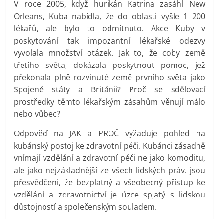
V roce 2005, když hurikán Katrina zasáhl New
Orleans, Kuba nabídla, že do oblasti vyšle 1 200
lékařů, ale bylo to odmítnuto. Akce Kuby v
poskytování tak impozantní lékařské odezvy
vyvolala množství otázek. Jak to, že coby země
třetího světa, dokázala poskytnout pomoc, jež
překonala plně rozvinuté země prvního světa jako
Spojené státy a Británii? Proč se sdělovací
prostředky těmto lékařským zásahům věnují málo
nebo vůbec?
Odpověď na JAK a PROČ vyžaduje pohled na
kubánský postoj ke zdravotní péči. Kubánci zásadně
vnímají vzdělání a zdravotní péči ne jako komoditu,
ale jako nejzákladnější ze všech lidských práv. jsou
přesvědčeni, že bezplatný a všeobecný přístup ke
vzdělání a zdravotnictví je úzce spjatý s lidskou
důstojností a společenským souladem.