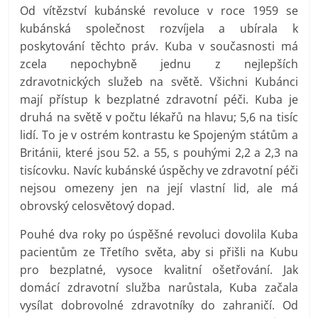
Od vítězství kubánské revoluce v roce 1959 se
kubánská společnost rozvíjela a ubírala k
poskytování těchto práv. Kuba v současnosti má
zcela nepochybně jednu z nejlepších
zdravotnických služeb na světě. Všichni Kubánci
mají přístup k bezplatné zdravotní péči. Kuba je
druhá na světě v počtu lékařů na hlavu; 5,6 na tisíc
lidí. To je v ostrém kontrastu ke Spojeným státům a
Británii, které jsou 52. a 55, s pouhými 2,2 a 2,3 na
tisícovku. Navíc kubánské úspěchy ve zdravotní péči
nejsou omezeny jen na její vlastní lid, ale má
obrovský celosvětový dopad.
Pouhé dva roky po úspěšné revoluci dovolila Kuba
pacientům ze Třetího světa, aby si přišli na Kubu
pro bezplatné, vysoce kvalitní ošetřování. Jak
domácí zdravotní služba narůstala, Kuba začala
vysílat dobrovolné zdravotníky do zahraničí. Od