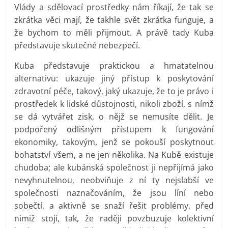
Vlády a sdělovací prostředky nám říkají, že tak se
zkrátka věci mají, že takhle svět zkrátka funguje, a
že bychom to měli přijmout. A právě tady Kuba
představuje skutečné nebezpečí.
Kuba představuje praktickou a hmatatelnou
alternativu: ukazuje jiný přístup k poskytování
zdravotní péče, takový, jaký ukazuje, že to je právo i
prostředek k lidské důstojnosti, nikoli zboží, s nímž
se dá vytvářet zisk, o nějž se nemusíte dělit. Je
podpořený odlišným přístupem k fungování
ekonomiky, takovým, jenž se pokouší poskytnout
bohatství všem, a ne jen několika. Na Kubě existuje
chudoba; ale kubánská společnost ji nepřijímá jako
nevyhnutelnou, neobviňuje z ní ty nejslabší ve
společnosti naznačováním, že jsou líní nebo
sobečtí, a aktivně se snaží řešit problémy, před
nimiž stojí, tak, že raději povzbuzuje kolektivní