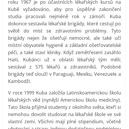
roku 1967 je po účastnících lékařských kursů na
Kubě vyžadováno, aby pro úspěšné zakončení
studia pracovali nejméně rok v zámoří. Kuba
dokonce sestavila lékařské brigády, které cestují po
světě do míst se zdravotními problémy. Tyto
brigády nejen že ošetřují nemocné, ale také učí
místní obyvatele hygieně a základní ošetřovatelské
péči, a také staví kliniky. Když zemětřesení zasáhlo
Haiti, Kubánci už v oblasti lékařský tým měli;
sestával z 575 lékařů a zdravotníků. Podobné
brigády teď slouží v Paraguaji, Mexiku, Venezuele a
Kambodži.
V roce 1999 Kuba založila Latinskoamerickou školu
lékařských věd (nynější Americkou školu medicíny).
Tato škola přijímá studenty z okolního světa, kteří si
nemohou dovolit studovat na lékařské škole ve své
vlastní zemi. Všichni mají plné stipendium, včetně
ubytování a stravy. Jedinou dodatečnou podmínkou