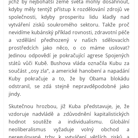
jichž by nejbohatší země světa mohly dosáhnout,
kdyby měly tentýž přístup k rozdělování zdrojů ve
společnosti, kdyby prosperitu lidu kladly nad
vytváření zisků soukromého sektoru. Takže proč
nevidíme kubánský příklad rovnosti, zdravotní péče
a vzdělání předhozený v našich sdělovacích
prostředcích jako něco, o co máme usilovat?
Jedinou odpovědí je pokračující agrese Spojených
států vůči Kubě. Bushova vláda označila Kubu za
součást „osy zla“, a americké hanobení a napadání
Kuby pokračuje a to, že by Obama blokádu
odstranil, se zdá stejně nepravděpodobné jako
jindy.
Skutečnou hrozbou, již Kuba představuje, je, že
vzdoruje nadvládě a zdůvodnění kapitalistických
hodnot soutěže a individualismu. Globální
neoliberalismus vyžaduje volný obchod a
neregulované trhy k vytváření větších zisků a