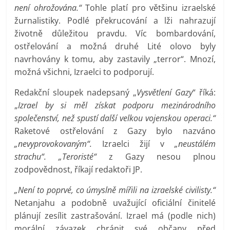
není ohrožována.“
Tohle platí pro většinu izraelské
žurnalistiky. Podlé překrucování a lži nahrazují
životně důležitou pravdu. Víc bombardování,
ostřelování a možná druhé Lité olovo byly
navrhovány k tomu, aby zastavily „terror“. Mnozí,
možná všichni, Izraelci to podporují.
Redakční sloupek nadepsaný „
Vysvětlení Gazy
“ říká:
„
Izrael by si měl získat podporu mezinárodního
společenství, než spustí další velkou vojenskou operaci.“
Raketové ostřelování z Gazy bylo nazváno
„nevyprovokovaným“.
Izraelci žijí v
„neustálém
strachu“. „Teroristé“
z Gazy nesou plnou
zodpovědnost, říkají redaktoři JP.
„Není to poprvé, co úmyslně mířili na izraelské civilisty.“
Netanjahu a podobně uvažující oficiální činitelé
plánují zesílit zastrašování. Izrael má (podle nich)
morální závazek chránit své občany před