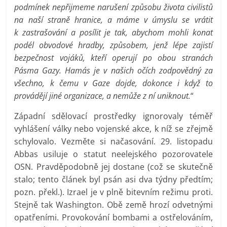
podmínek nepřijmeme narušení způsobu života civilistů
na naší straně hranice, a máme v úmyslu se vrátit
k zastrašování a posílit je tak, abychom mohli konat
podél obvodové hradby, způsobem, jenž lépe zajistí
bezpečnost vojáků, kteří operují po obou stranách
Pásma Gazy. Hamás je v našich očích zodpovědný za
všechno, k čemu v Gaze dojde, dokonce i když to
provádějí jiné organizace, a nemůže z ní uniknout.
“
Západní sdělovací prostředky ignorovaly téměř
vyhlášení války nebo vojenské akce, k níž se zřejmě
schylovalo. Vezměte si načasování. 29. listopadu
Abbas usiluje o statut neelejského pozorovatele
OSN. Pravděpodobně jej dostane (což se skutečně
stalo; tento článek byl psán asi dva týdny předtím;
pozn. překl.). Izrael je v plně bitevním režimu proti.
Stejně tak Washington. Obě země hrozí odvetnými
opatřeními. Provokování bombami a ostřelováním,