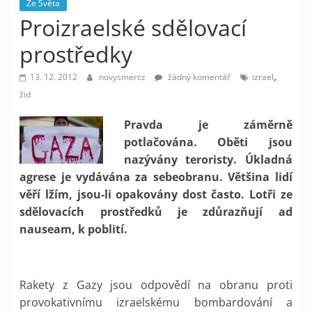
Ze Světa
prospívá?
Proizraelské sdělovací
prostředky
,
13. 12. 2012
novysmercz
žádný komentář
izrael
žid
Pravda je záměrně
potlačována. Oběti jsou
nazývány teroristy. Úkladná
agrese je vydávána za sebeobranu. Většina lidí
věří lžím, jsou-li opakovány dost často. Lotři ze
sdělovacích prostředků je zdůrazňují ad
nauseam, k poblití.
Rakety z Gazy jsou odpovědí na obranu proti
provokativnímu izraelskému bombardování a