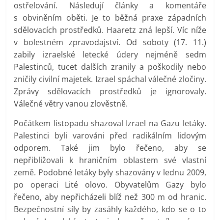
ostřelování. Následují články a komentáře
s obviněním oběti. Je to běžná praxe západních
sdělovacích prostředků. Haaretz zná lepší. Víc níže
v bolestném zpravodajství. Od soboty (17. 11.)
zabily izraelské letecké údery nejméně sedm
Palestinců, tucet dalších zranily a poškodily nebo
zničily civilní majetek. Izrael spáchal válečné zločiny.
Zprávy sdělovacích prostředků je ignorovaly.
Válečné větry vanou zlověstně.
Počátkem listopadu shazoval Izrael na Gazu letáky.
Palestinci byli varováni před radikálním lidovým
odporem. Také jim bylo řečeno, aby se
nepřibližovali k hraničním oblastem své vlastní
země. Podobné letáky byly shazovány v lednu 2009,
po operaci Lité olovo. Obyvatelům Gazy bylo
řečeno, aby nepřicházeli blíž než 300 m od hranic.
Bezpečnostní síly by zasáhly každého, kdo se o to