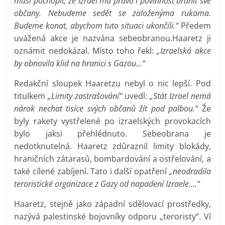
musí pochopit, že Izrael má právo i povinnost bránit své
občany. Nebudeme sedět se založenýma rukama.
Budeme konat, abychom tuto situaci ukončili.“
Předem
uvážená akce je nazvána sebeobranou.Haaretz ji
oznámit nedokázal. Místo toho řekl:
„Izraelská akce
by obnovila klid na hranici s Gazou…“
Redakční sloupek Haaretzu nebyl o nic lepší. Pod
titulkem
„Limity zastrašování“
uvedl:
„Stát Izrael nemá
nárok nechat tisíce svých občanů žít pod palbou.“
Že
byly rakety vystřelené po izraelských provokacích
bylo jaksi přehlédnuto. Sebeobrana je
nedotknutelná. Haaretz zdůraznil limity blokády,
hraničních zátarasů, bombardování a ostřelování, a
také cílené zabíjení. Tato i další opatření
„neodradila
teroristické organizace z Gazy od napadení Izraele….“
Haaretz, stejně jako západní sdělovací prostředky,
nazývá palestinské bojovníky odporu „teroristy“. Ví