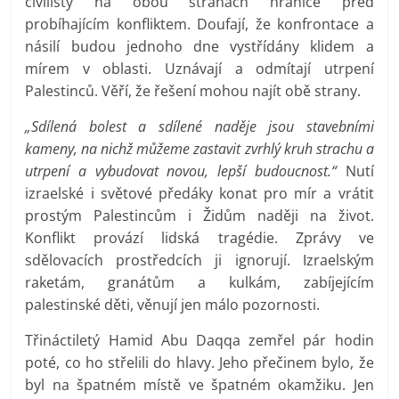
civilisty na obou stranách hranice před
probíhajícím konfliktem. Doufají, že konfrontace a
násilí budou jednoho dne vystřídány klidem a
mírem v oblasti. Uznávají a odmítají utrpení
Palestinců. Věří, že řešení mohou najít obě strany.
„Sdílená bolest a sdílené naděje jsou stavebními
kameny, na nichž můžeme zastavit zvrhlý kruh strachu a
utrpení a vybudovat novou, lepší budoucnost.“
Nutí
izraelské i světové předáky konat pro mír a vrátit
prostým Palestincům i Židům naději na život.
Konflikt provází lidská tragédie. Zprávy ve
sdělovacích prostředcích ji ignorují. Izraelským
raketám, granátům a kulkám, zabíjejícím
palestinské děti, věnují jen málo pozornosti.
Třináctiletý Hamid Abu Daqqa zemřel pár hodin
poté, co ho střelili do hlavy. Jeho přečinem bylo, že
byl na špatném místě ve špatném okamžiku. Jen