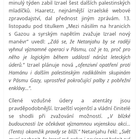
minulý týden zabil Izrael šest dalších palestinských
mladíčků. Haaretz, nejnámější izraelské webové
zpravodajství, dal přednost jiným zprávám. 13.
listopadu pod titulkem „Mezi násilím na hranicích
s Gazou a syrským napětím zvažuje Izrael nový
manévr“ uvedl:
„Zdá se, že Netanjahu by se raději
vyhnul významné operaci v Pásmu, což je to, proč pro
něho je logickým během událostí nárůst leteckých
úderů.“
Izrael plánuje nová
„ofenzivní opatření proti
Hamánu i dalším palestinským radikálním skupinám
v Pásmu Gazy, uprostřed pokračující palby z pobřežní
enklávy…“.
Cílené vzdušné údery a atentáty jsou
pravděpodobnější. Izraelští vojenští a vládní činitelé
se shodli při zvažování možností.
„V blízké
budoucnosti lze očekávat významnou vojenskou akci…
(Tento) okamžik pravdy se blíží.“
Netanjahu řekl:
„Svět