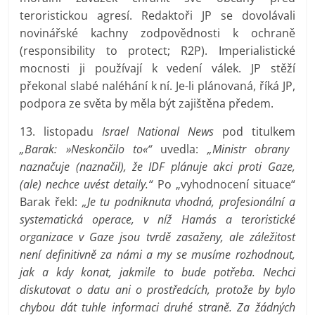
teroristickou agresí. Redaktoři JP se dovolávali
novinářské kachny zodpovědnosti k ochraně
(responsibility to protect; R2P). Imperialistické
mocnosti ji používají k vedení válek. JP stěží
překonal slabé naléhání k ní. Je-li plánovaná, říká JP,
podpora ze světa by měla být zajištěna předem.
13. listopadu
Israel National News
pod titulkem
„Barak: »Neskončilo to«“
uvedla:
„Ministr obrany
naznačuje (naznačil), že IDF plánuje akci proti Gaze,
(ale) nechce uvést detaily.“
Po „vyhodnocení situace“
Barak řekl:
„Je tu podniknuta vhodná, profesionální a
systematická operace, v níž Hamás a teroristické
organizace v Gaze jsou tvrdě zasaženy, ale záležitost
není definitivně za námi a my se musíme rozhodnout,
jak a kdy konat, jakmile to bude potřeba. Nechci
diskutovat o datu ani o prostředcích, protože by bylo
chybou dát tuhle informaci druhé straně. Za žádných