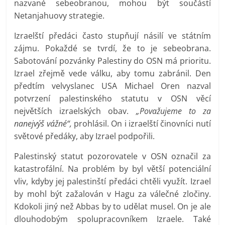
nazvané sebeobranou, mohou být součástí
Netanjahuovy strategie.
Izraelští předáci často stupňují násilí ve státním
zájmu. Pokaždé se tvrdí, že to je sebeobrana.
Sabotování pozvánky Palestiny do OSN má prioritu.
Izrael zřejmě vede válku, aby tomu zabránil. Den
předtím velvyslanec USA Michael Oren nazval
potvrzení palestinského statutu v OSN věcí
největších izraelských obav.
„Považujeme to za
nanejvýš vážné“,
prohlásil. On i izraelští činovníci nutí
světové předáky, aby Izrael podpořili.
Palestinský statut pozorovatele v OSN označil za
katastrofální. Na problém by byl větší potenciální
vliv, kdyby jej palestinští předáci chtěli využít. Izrael
by mohl být zažalován v Hagu za válečné zločiny.
Kdokoli jiný než Abbas by to udělat musel. On je ale
dlouhodobým spolupracovníkem Izraele. Také