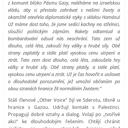
z komunit blízko Pásmu Gazy, naléháme na izraelskou
vládu, aby si přestala zahrávat s našimi životy a
okamžitě otevřela diplomatické styky s vládou Hamásu!
Už máme dost toho, že jsme sedící kachny na střelnici,
sloužící politickým zájmům. Rakety odtamtud a
bombardování odsud nás neochrání. Tato zem už
dlouho, celá léta, zakouší hry války a hrubé síly. Obě
strany zaplatily a stále platí vysokou cenu utrpení a
ztrát. Tato zem dost dlouho, celá léta, zakoušela hry
války a hrubé síly. Obě strany platily, a stále platí,
vysokou cenu utrpení a ztrát. Už je čas hovořit a usilovat
o dlouhodobé porozumění, jež umožní občanům po
obou stranách hranice žít normálním životem.“
Stálí členové „Other Voice“ žijí ve Sderotu, těsně u
hranice s Gazou. Udržují kontakt s Palestinci.
Propagují dobré vztahy a dialog. Volají po „tvořivé
akci“ ke dlouhodobým řešením. Chtějí chránit