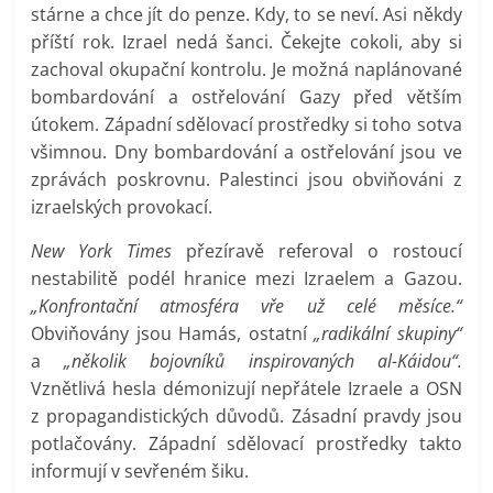
stárne a chce jít do penze. Kdy, to se neví. Asi někdy
příští rok. Izrael nedá šanci. Čekejte cokoli, aby si
zachoval okupační kontrolu. Je možná naplánované
bombardování a ostřelování Gazy před větším
útokem. Západní sdělovací prostředky si toho sotva
všimnou. Dny bombardování a ostřelování jsou ve
zprávách poskrovnu. Palestinci jsou obviňováni z
izraelských provokací.
New York Times
přezíravě referoval o rostoucí
nestabilitě podél hranice mezi Izraelem a Gazou.
„Konfrontační atmosféra vře už celé měsíce.“
Obviňovány jsou Hamás, ostatní
„radikální skupiny“
a
„několik bojovníků inspirovaných al-Káidou“.
Vznětlivá hesla démonizují nepřátele Izraele a OSN
z propagandistických důvodů. Zásadní pravdy jsou
potlačovány. Západní sdělovací prostředky takto
informují v sevřeném šiku.