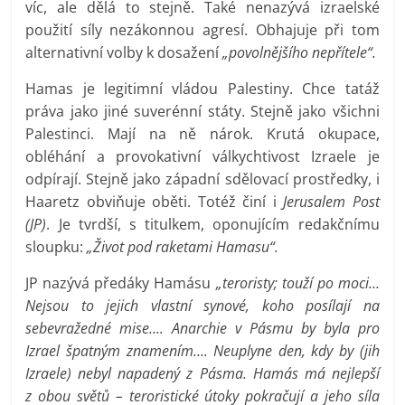
víc, ale dělá to stejně. Také nenazývá izraelské
použití síly nezákonnou agresí. Obhajuje při tom
alternativní volby k dosažení
„povolnějšího nepřítele“.
Hamas je legitimní vládou Palestiny. Chce tatáž
práva jako jiné suverénní státy. Stejně jako všichni
Palestinci. Mají na ně nárok. Krutá okupace,
obléhání a provokativní válkychtivost Izraele je
odpírají. Stejně jako západní sdělovací prostředky, i
Haaretz obviňuje oběti. Totéž činí i
Jerusalem Post
(JP)
. Je tvrdší, s titulkem, oponujícím redakčnímu
sloupku:
„Život pod raketami Hamasu“.
JP nazývá předáky Hamásu
„teroristy; touží po moci…
Nejsou to jejich vlastní synové, koho posílají na
sebevražedné mise…. Anarchie v Pásmu by byla pro
Izrael špatným znamením…. Neuplyne den, kdy by (jih
Izraele) nebyl napadený z Pásma. Hamás má nejlepší
z obou světů – teroristické útoky pokračují a jeho síla