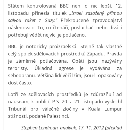
Státem kontrolovaná BBC není o nic lepší. 12.
listopadu přinesla titulek
„Izrael zasažený přímou
salvou raket z Gazy.“
Překroucené zpravodajství
následovalo. To, co čtenáři, posluchači nebo diváci
potřebují vědět nejvíc, je potlačeno.
BBC je notoricky proizraelská. Stejně tak vlastně
celý spolek sdělovacích prostředků Západu. Pravda
je záměrně potlačována. Oběti jsou nazývány
teroristy. Úkladná agrese je vydávána za
sebeobranu. Většina lidí věří lžím, jsou-li opakovány
dost často.
Lotři ze sdělovacích prostředků je zdůrazňují ad
nauseam, k poblití. P.S. 20. a 21. listopadu vyslechl
Tribunál pro válečné zločiny v Kuala Lumpur
stížnosti, podané Palestinci.
Stephen Lendman, analytik, 17. 11. 2012 (překlad