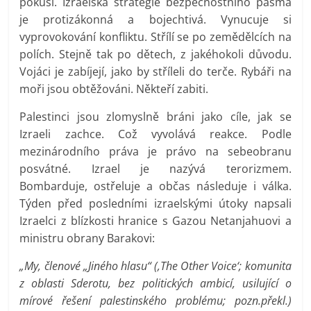
pokusí. Izraelská strategie bezpečnostního pásma
je protizákonná a bojechtivá. Vynucuje si
vyprovokování konfliktu. Střílí se po zemědělcích na
polích. Stejně tak po dětech, z jakéhokoli důvodu.
Vojáci je zabíjejí, jako by stříleli do terče. Rybáři na
moři jsou obtěžováni. Někteří zabiti.
Palestinci jsou zlomyslně bráni jako cíle, jak se
Izraeli zachce. Což vyvolává reakce. Podle
mezinárodního práva je právo na sebeobranu
posvátné. Izrael je nazývá terorizmem.
Bombarduje, ostřeluje a občas následuje i válka.
Týden před posledními izraelskými útoky napsali
Izraelci z blízkosti hranice s Gazou Netanjahuovi a
ministru obrany Barakovi:
„My, členové „Jiného hlasu“ (‚The Other Voice‘; komunita
z oblasti Sderotu, bez politických ambicí, usilující o
mírové řešení palestinského problému; pozn.překl.)