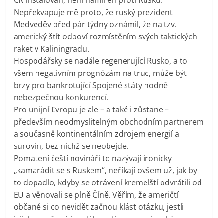
Nepřekvapuje mě proto, že ruský prezident
Medveděv před pár týdny oznámil, že na tzv.
americký štít odpoví rozmístěním svých taktických
raket v Kaliningradu.
Hospodářsky se nadále regenerující Rusko, a to
všem negativním prognózám na truc, může být
brzy pro bankrotující Spojené státy hodně
nebezpečnou konkurencí.
Pro unijní Evropu je ale – a také i zůstane –
především neodmyslitelným obchodním partnerem
a současně kontinentálním zdrojem energií a
surovin, bez nichž se neobejde.
Pomatení čeští novináři to nazývají ironicky
„kamarádit se s Ruskem“, neříkají ovšem už, jak by
to dopadlo, kdyby se otrávení kremelští odvrátili od
EU a věnovali se plně Číně. Věřím, že američtí
občané si co nevidět začnou klást otázku, jestli