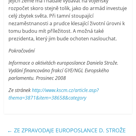
jejich země má i nadále vydávat na vojenský
rozpočet skoro stejně tolik, jako do armád investuje
celý zbytek světa. Při tamní stoupající
nezaměstnanosti a prudce klesající životní úrovni k
tomu budou mít příležitost. A možná také
prezidenta, který jim bude ochoten naslouchat.
Pokračování
Informace o aktivitách europoslance Daniela Strože.
Vydání financováno frakcí GYE/NGL Evropského
parlamentu. Prosinec 2008
Ze stránek
http://www.kscm.cz/article.asp?
thema=3871&item=38658&category
←
ZE ZPRAVODAJE EUROPOSLANCE D. STROŽE