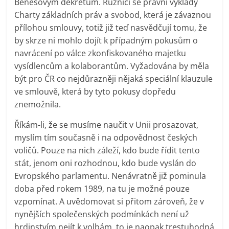
Benešovým dekretům. Různící se právní výklady
Charty základních práv a svobod, která je závaznou
přílohou smlouvy, totiž již teď nasvědčují tomu, že
by skrze ni mohlo dojít k případným pokusům o
navrácení po válce zkonfiskovaného majetku
vysídlencům a kolaborantům. Vyžadována by měla
být pro ČR co nejdůrazněji nějaká speciální klauzule
ve smlouvě, která by tyto pokusy dopředu
znemožnila.
Říkám-li, že se musíme naučit v Unii prosazovat,
myslím tím současně i na odpovědnost českých
voličů. Pouze na nich záleží, kdo bude řídit tento
stát, jenom oni rozhodnou, kdo bude vyslán do
Evropského parlamentu. Nenávratně již pominula
doba před rokem 1989, na tu je možné pouze
vzpomínat. A uvědomovat si přitom zároveň, že v
nynějších společenských podmínkách není už
hrdinstvím nejít k volbám, to je naopak trestuhodná