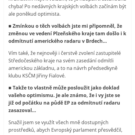
chyba! Po nedávných krajských volbách začínám být
ale poněkud optimista.
■ Zmínkou o těch volbách jste mi připomněl, že
změnou ve vedení Plzeňského kraje tam došlo i k
odmítnutí amerického radaru v Brdech…
Vím také, že nejnověji i čerstvě zvolení zastupitelé
Středočeského kraje na svém zasedání odmítli
americkou základnu, a to na návrh předsedkyně
klubu KSČM Jiřiny Fialové.
■ Takže to vlastně může posloužit jako doklad
vašeho optimismu. Je ale známo, že i vy jste se
již od počátku na půdě EP za odmítnutí radaru
zasazoval…
Snažil jsem se využít všech mně dostupných
prostředků, abych Evropský parlament přesvědčil,