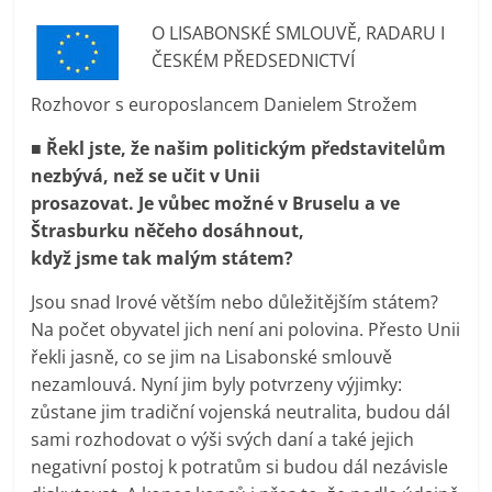
prospívá?
O LISABONSKÉ SMLOUVĚ, RADARU I
ČESKÉM PŘEDSEDNICTVÍ
Rozhovor s europoslancem Danielem Strožem
■ Řekl jste, že našim politickým představitelům
nezbývá, než se učit v Unii
prosazovat. Je vůbec možné v Bruselu a ve
Štrasburku něčeho dosáhnout,
když jsme tak malým státem?
Jsou snad Irové větším nebo důležitějším státem?
Na počet obyvatel jich není ani polovina. Přesto Unii
řekli jasně, co se jim na Lisabonské smlouvě
nezamlouvá. Nyní jim byly potvrzeny výjimky:
zůstane jim tradiční vojenská neutralita, budou dál
sami rozhodovat o výši svých daní a také jejich
negativní postoj k potratům si budou dál nezávisle