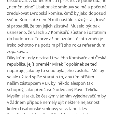
diskutovat. A konec konců i přes to, že podle údajně
„neměnitelné“ Lisabonské smlouvy se měla početně
zredukovat Evropská komise, čímž by jako doposud
svého Komisaře neměl mít nastálo každý stát, Irové
si prosadili, že ten jejich zůstává. Muselo být pak
usneseno, že všech 27 Komisařů zůstane i ostatním
do budoucna. Teprve až po uznání těchto změn je
Irsko ochotno na podzim příštího roku referendum
zopakovat.
Díky Irům tedy neztratí trvalého Komisaře ani Česká
republika, jejíž premiér Mirek Topolánek se teď
naparuje, jako by to snad byla jeho zásluha. Měl by
se ale už teď spíše starat o to, aby tím příštím
našim zástupcem v EK byl někdo alespoň tak
schopný, jako předčasně odvolaný Pavel Telička.
Myslím si také, že českým vládním vyjednavačům by
v žádném případě neměly ujít některé nejasnosti
kolem Lisabonské smlouvy ve vztahu k tzv.