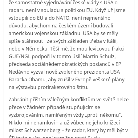
že samostatné vyjednávání české vlády s USA o
radaru není v souladu s politikou EU. Když už jsme
vstoupili do EU a do NATO, není nejmenšího
důvodu, abychom na českém území budovali
americkou vojenskou základnu. USA by se měly
spíše stáhnout i ze svých základen třeba v Itálii,
nebo v Německu. Těší mě, že mou levicovou frakci
GUE/NGL podpořil v tomto úsilí Martin Schulz,
předseda sociálnědemokratických poslanců v EP.
Nedávno vyzval nově zvoleného prezidenta USA
Baracka Obamu, aby zrušil v Evropě veškeré plány
na výstavbu protiraketového štítu.
Zabránit příštím válečným konfliktům ve světě nelze
přece v žádném případě stupňujícím se
vyzbrojováním, namířeným vždy „proti někomu“.
Nikdo mi nenamluví – a už vůbec ne jeho knížecí
milost Schwarzenberg – že radar, který by měl být v
ČR instalován, není namířen proti Rusku.