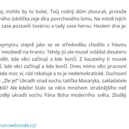
, mohlo by to bolet. Tvůj rodný dům zbourali, protože
lného údolíčka zeje díra povrchového lomu. Na místě tvých
zase postavili továrnu a tady zase hernu. Heslem dne je:
ymytou stejně jako se ve středověku chodilo s hlavou
í neodvedl na hranici. Tehdy jsi ale musel ovládat desatero
ět, kde věci začínají a kde končí. Z kazatelny ti mozek
, kde věci začínají a kde končí. Dnes mimo věci pracovní
o moc ví, rád rebeluje a to je nedemokratické. Duchovní
: „Zle je!“ Ukradli snad sochu tatíčka Masaryka, zakladatele
bili? Ale kdeže! Stalo se něco mnohem strašnějšího než
loději ukradli sochu Pána Boha moderního světa. Zloději
thon.webnode.cz/