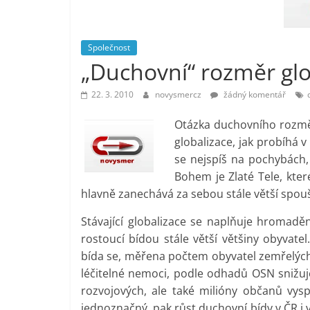
vlastně
prospívá?
Společnost
„Duchovní“ rozměr glo
22. 3. 2010
novysmercz
žádný komentář
Otázka duchovního rozměr
globalizace, jak probíhá 
se nejspíš na pochybách,
Bohem je Zlaté Tele, kte
hlavně zanechává za sebou stále větší spouš
Stávající globalizace se naplňuje hromadě
rostoucí bídou stále větší většiny obyvate
bída se, měřena počtem obyvatel zemřelých
léčitelné nemoci, podle odhadů OSN snižuje
rozvojových, ale také milióny občanů vyspě
jednoznačný, pak růst duchovní bídy v ČR i v