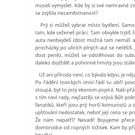
museli vymyslet. Kde by si své nemravné zisk
se zvýšila nezaměstnanost?
Prý si můžeš vybrat místo bydlení. Samozř
tam, kde seženeš práci. Tam obvykle trpíš ši
auta neobejdeš (dost možná tam nemáš ani
procházky po ulicích plných aut se netěšíš.
dost peněz, můžeš se odstěhovat do subu
daleko dojíždět a pohonné hmoty jsou stále
Už ani příroda není, co bývala kdysi, je něj
Po řádění toxických imisí řádí tu obří pov
stoupá, byť to jistý ekonom popírá. Naši př
s tím neví rady, nejčastěji se vzývá Bůh pok
fanatiků, kteří jsou prý horší komunistů a
ujišťování nedostatek, neboť její cena se pru
Že nám nepatří? Nevadí! Bojujeme přec
domorodce od ropných ložisek. Kam by přiš