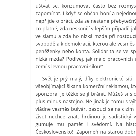
uštvat se, konzumovat často bez rozmysl
zapomínat. I když se občan honí a nejednou 
nepřijde o práci, zda se nestane přebytečn
co platné, zda neskončí v lepším případě j
ve slamu a zda ho nízká mzda při rostoucí
svobodě a k demokracii, kterou ale vesměs 
peněženky nebo konta. Solidarita se ve spo
nízká mzda? Podívej, jak málo pracovních
zemí s levnou pracovní silou!“
Svět je prý malý, díky elektronické síti, 
všeobjímající šikana komerční reklamou, k
sponzora. Je těžké se jí bránit. Můžeš si si
plus minus nastejno. Ne jinak je tomu s v
vládne vesměs bulvár, pasoucí se na cizím ne
život nechce znát, hrdinou je sadistick
gumuje mu paměť i svědomí. Na histo
Československo! Zapomeň na starou dobrou 