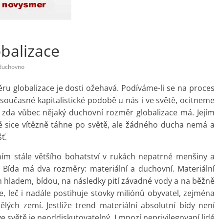
balizace
duchovno
u globalizace je dosti ožehavá. Podíváme-li se na proces
v současné kapitalistické podobě u nás i ve světě, ocitneme
 zda vůbec nějaký duchovní rozměr globalizace má. Jejím
ré sice vítězně táhne po světě, ale žádného ducha nemá a
ť.
ním stále většího bohatství v rukách nepatrné menšiny a
l. Bída má dva rozměry: materiální a duchovní. Materiální
 hladem, bídou, na následky pití závadné vody a na běžně
, leč i nadále postihuje stovky miliónů obyvatel, zejména
lých zemí. Jestliže trend materiální absolutní bídy není
e světě je neoddiskutovatelný. I mnozí neprivilegovaní lidé