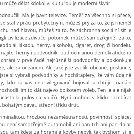
 může dělat kdokoliv. Kulturou je moderní škvár!
odnaučili. Má je bavit televize. Téměř za všechno si přece,
se stal v práci přebytečným, můžeš prý za to, že jsi neměl
hu nad hlavou, můžeš za to, že záchranná sociální síť je
ngli civilizace zdivočel potomek, můžeš samozřejmě i za to,
eodolal lákadlu herny, alkoholu, cigaret, drog či bordelu.
, majitel herny i podvodník, pod ochranou demokratického
, chrání v prvé řadě nejrůznější podvodníky a poklonkuje
, ale za oceánem. Ale jaké jste zvolili, občané, poslance,
jste si vybrali podvodníky a hochštaplery, že vám údajně
ty, kdo za vás neprivilegované bojovali a chtějí i nadále
se rozhodli jim to dát najevo bojkotem voleb. Ten je ale nijak
eúčastnila polovina voličů. Nyní mohou v klidu rozebírat
 bohatým dávat, střední třídu drtit.
riminalitou, hrozbou nezaměstnanosti, povinností splácet
tou není samozřejmě automobil ani pan trh ani pan dolar
é jsou tam kdesi za horami a kdyby nebyli, tak bychom si je