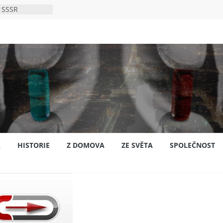
 SSSR
 bylo s
ión?
nsku
A
HISTORIE
Z DOMOVA
ZE SVĚTA
SPOLEČNOST