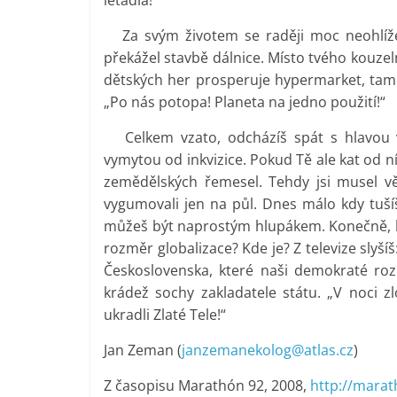
letadla!
Za svým životem se raději moc neohlížej
překážel stavbě dálnice. Místo tvého kouze
dětských her prosperuje hypermarket, tam 
„Po nás potopa! Planeta na jedno použití!“
Celkem vzato, odcházíš spát s hlavou v
vymytou od inkvizice. Pokud Tě ale kat od n
zemědělských řemesel. Tehdy jsi musel věd
vygumovali jen na půl. Dnes málo kdy tušíš
můžeš být naprostým hlupákem. Konečně, kd
rozměr globalizace? Kde je? Z televize slyšíš
Československa, které naši demokraté roz
krádež sochy zakladatele státu. „V noci z
ukradli Zlaté Tele!“
Jan Zeman (
janzemanekolog@atlas.cz
)
Z časopisu Marathón 92, 2008,
http://mara