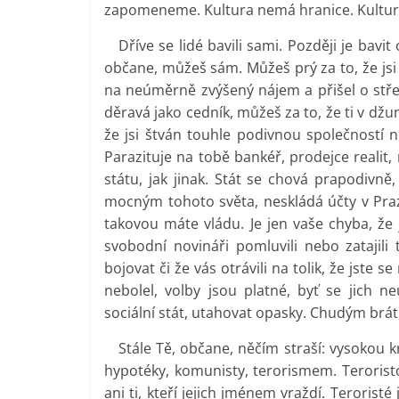
zapomeneme. Kultura nemá hranice. Kulturu
Dříve se lidé bavili sami. Později je bavit 
občane, můžeš sám. Můžeš prý za to, že jsi 
na neúměrně zvýšený nájem a přišel o střec
děravá jako cedník, můžeš za to, že ti v džu
že jsi štván touhle podivnou společností n
Parazituje na tobě bankéř, prodejce realit
státu, jak jinak. Stát se chová prapodivně
mocným tohoto světa, neskládá účty v Praze
takovou máte vládu. Je jen vaše chyba, že 
svobodní novináři pomluvili nebo zatajili 
bojovat či že vás otrávili na tolik, že jste 
nebolel, volby jsou platné, byť se jich n
sociální stát, utahovat opasky. Chudým brát,
Stále Tě, občane, něčím straší: vysokou k
hypotéky, komunisty, terorismem. Teroris
ani ti, kteří jejich jménem vraždí. Terorist