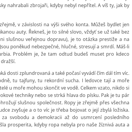
y nahrabali zbrojaři, kdyby nebyl nepřítel. A víš ty, jak by
ejmě, v závislosti na výši svého konta. Můžeš bydlet jen
kanou auty. Řekneš, je to silné slovo, vždyť se už také bez
 slušnou veřejnou dopravu), je to otázka prestiže a na
 Jsou poněkud nebezpečné, hlučné, stresují a smrdí. Máš-li
rbia. Problém je, že tam odtud budeš muset pro kdeco
 dražší.
aká dosti zplundrovaná a také počasí vyvádí čím dál tím víc.
odně, tu tajfuny, tu rekordní sucha. I ledovce tají a moře
átelé u moře mohou skončit ve vodě. Celkem vzato, nikdo si
rokové techniky nebo se strká hlava do písku. Pak je tu pár
 ohrožují slušnou společnost. Ropy je zřejmě přes všechna
dce zvyšuje a o to víc je třeba bojovat o její zbylá ložiska.
e za svobodu a demokracii až do usmrcení posledního
la prosperita, kdyby ropa nebyla pro naše žíznivá auta a