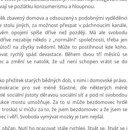
dávají se pozlátku konzumerismu a hloupnou.
věk zbavený domova a odsouzený s podobnými vyděděnci
 ze stolu jiných, za možnost přespat v páchnoucím kanále,
ém opojení spíše dříve než později. Má ale svobodu
dříve nezabije někdo z „normální“ společnosti, třeba jen
i útočí na zbytky svědomí. Může to postihnout kde koho.
ovat rychlý spád devastace. Během dvou tří měsíců se
ec a změní se natolik, že už není schopen vrátit se do
o přežitek starých bědných dob, s nimi i domovské právo.
emokracie pro své méně šťastné, dle některých méně
é sociální jistoty děravou sociální síť a pod ní svobodou
rukce mostu umožňuje. Za to si může bezdomovec hrdě
ný troska) si můžu za to, že jsem bezdomovec a že jsem se
c i věří. Svoboda vymývat mozky je tam nejdál.
čan. Nutí ho pracovat stále rychleji, štvát se, štvát se i