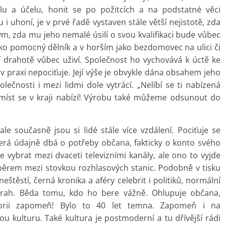
u a účelu, honit se po požitcích a na podstatné věci
i uhoní, je v prvé řadě vystaven stále větší nejistotě, zda
ým, zda mu jeho nemalé úsilí o svou kvalifikaci bude vůbec
ako pomocný dělník a v horším jako bezdomovec na ulici či
 drahotě vůbec uživí. Společnost ho vychovává k úctě ke
v praxi nepociťuje. Její výše je obvykle dána obsahem jeho
lečnosti i mezi lidmi dole vytrácí. „Nelíbí se ti nabízená
 míst se v kraji nabízí! Výrobu také můžeme odsunout do
ale současně jsou si lidé stále více vzdálení. Pociťuje se
terá údajně dbá o potřeby občana, fakticky o konto svého
ce vybrat mezi dvaceti televizními kanály, ale ono to vyjde
ýběrem mezi stovkou rozhlasových stanic. Podobně v tisku
štěstí, černá kronika a aféry celebrit i politiků, normální
ý vrah. Běda tomu, kdo ho bere vážně. Ohlupuje občana,
rii zapomeň! Bylo to 40 let temna. Zapomeň i na
kulturu. Také kultura je postmoderní a tu dřívější rádi