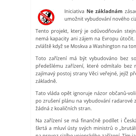
Iniciativa
Ne základnám
zásad
umožnit vybudování nového ciz
Tento projekt, který je odůvodňován stejně
nemá kapacity ani zájem na Evropu útočit.
zvláště když se Moskva a Washington na tom
Toto zařízení má být vybudováno bez s
předešlému zařízení, které odmítalo bez 
zajímavý postoj strany Věci veřejné, jejíž
základně.
Tato vláda opět ignoruje názor občanů-volič
po zrušení plánu na vybudování radarové z
žádná z koaličních stran.
Na zařízení se má finančně podílet i Česk
škrtá a mluví ústy svých ministrů o „brutá
na provoz cizího vojenského zařízení. Tím ja