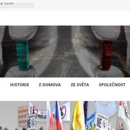
ka SSSR
e
to bylo s
e
pión?
jansku
A
HISTORIE
Z DOMOVA
ZE SVĚTA
SPOLEČNOST