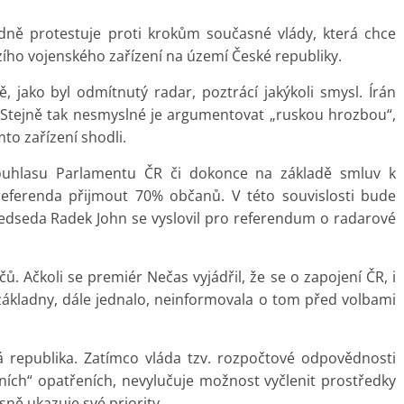
ně protestuje proti krokům současné vlády, která chce
ího vojenského zařízení na území České republiky.
, jako byl odmítnutý radar, poztrácí jakýkoli smysl. Írán
 Stejně tak nesmyslné je argumentovat „ruskou hrozbou“,
to zařízení shodli.
ouhlasu Parlamentu ČR či dokonce na základě smluv k
referenda přijmout 70% občanů. V této souvislosti bude
 předseda Radek John se vyslovil pro referendum o radarové
ů. Ačkoli se premiér Nečas vyjádřil, že se o zapojení ČR, i
ákladny, dále jednalo, neinformovala o tom před volbami
á republika. Zatímco vláda tzv. rozpočtové odpovědnosti
lních“ opatřeních, nevylučuje možnost vyčlenit prostředky
sně ukazuje své priority.