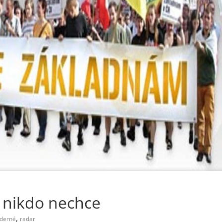
u nikdo nechce
,
aderné
radar