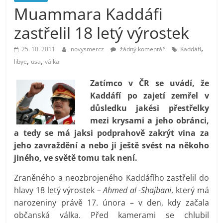
prospívá?
Muammara Kaddáfi
zastřelil 18 letý výrostek
,
25. 10. 2011
novysmercz
žádný komentář
Kaddáfi
,
,
libye
usa
válka
Zatímco v ČR se uvádí, že
Kaddáfí po zajetí zemřel v
důsledku jakési přestřelky
mezi krysami a jeho obránci,
a tedy se má jaksi podprahově zakrýt vina za
jeho zavraždění a nebo ji ještě svést na někoho
jiného, ve světě tomu tak není.
Zraněného a neozbrojeného Kaddáfího zastřelil do
hlavy 18 letý výrostek –
Ahmed al -Shajbani
, který má
narozeniny právě 17. února – v den, kdy začala
občanská válka. Před kamerami se chlubil