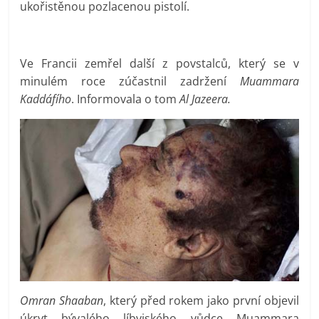
ukořistěnou pozlacenou pistolí.
Ve Francii zemřel další z povstalců, který se v
minulém roce zúčastnil zadržení
Muammara
Kaddáfího
. Informovala o tom
Al Jazeera.
Omran Shaaban
, který před rokem jako první objevil
úkryt bývalého líbyjského vůdce Muammara