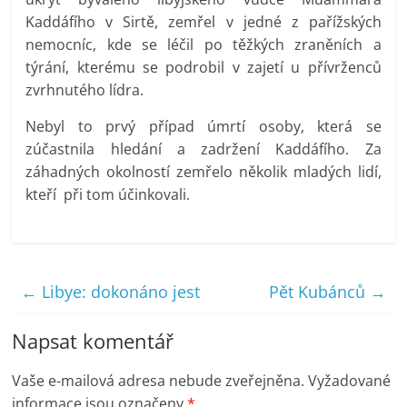
Kaddáfího v Sirtě, zemřel v jedné z pařížských
nemocníc, kde se léčil po těžkých zraněních a
týrání, kterému se podrobil v zajetí u přívrženců
zvrhnutého lídra.
Nebyl to prvý případ úmrtí osoby, která se
zúčastnila hledání a zadržení Kaddáfího. Za
záhadných okolností zemřelo několik mladých lidí,
kteří při tom účinkovali.
←
Libye: dokonáno jest
Pět Kubánců
→
Napsat komentář
Vaše e-mailová adresa nebude zveřejněna.
Vyžadované
informace jsou označeny
*