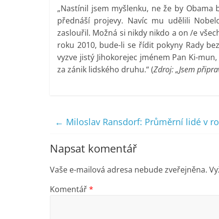
„Nastínil jsem myšlenku, ne že by Obama 
přednáší projevy. Navíc mu udělili Nobel
zaslouřil. Možná si nikdy nikdo a on /e vš
roku 2010, bude-li se řídit pokyny Rady 
vyzve jistý Jihokorejec jménem Pan Ki-mu
za zánik lidského druhu.“ (
Zdroj: „Jsem připra
←
Miloslav Ransdorf: Průměrní lidé v roli
Napsat komentář
Vaše e-mailová adresa nebude zveřejněna.
Vy
Komentář
*