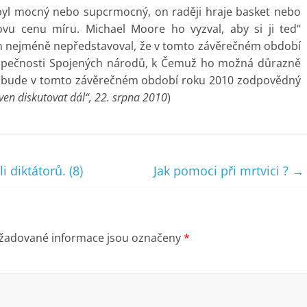
byl mocný nebo supcrmocný, on raději hraje basket nebo
ovu cenu míru. Michael Moore ho vyzval, aby si ji ted“
ech nejméně nepředstavoval, že v tomto závěrečném období
bezpečnosti Spojených národů, k Čemuž ho možná důrazně
n, bude v tomto závěrečném období roku 2010 zodpovědný
ven diskutovat dál“, 22. srpna 2010
)
 diktátorů. (8)
Jak pomoci při mrtvici ?
→
žadované informace jsou označeny
*