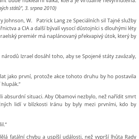
ant bude nukleární váika, která je virtuálně nevyhnutelná.
ných států“, 3. srpna 2010)
arry Johnson, W. Patrick Lang ze Speciálních sil Tajné služby
ctva a CIA a další bývalí vysocí důstojníci s dlouhými léty
izraelský premiér má naplánovaný překvapivý útok, který by
národů Izrael dosáhl toho, aby se Spojené státy zavázaly,
at jako první, protože akce tohoto druhu by ho postavila
 hlupák.“
li absurdní situaci. Aby Obamovi nezbylo, než nařídit smrt
čných lidí v blízkosti Iránu by byly mezi prvními, kdo by
l.“
ělá fatální chybu a uspíší události, než vyprší lhůta Rady