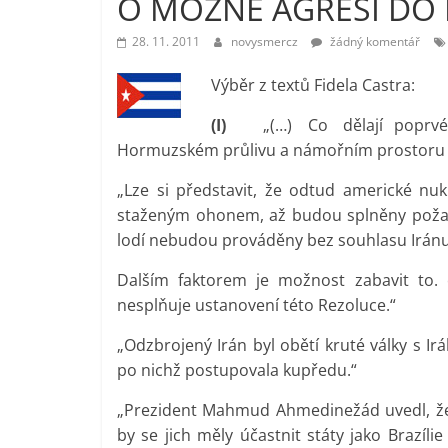
O MOŽNÉ AGRESI DO 
vlastně
28. 11. 2011
novysmercz
žádný komentář
prospívá?
Výběr z textů Fidela Castra:
(I)
„(…) Co dělají poprvé iz
Hormuzském průlivu a námořním prostoru 
„Lze si představit, že odtud americké nukl
staženým ohonem, až budou splněny požada
lodí nebudou prováděny bez souhlasu Irán
Dalším faktorem je možnost zabavit to.
nesplňuje ustanovení této Rezoluce.“
„Odzbrojený Irán byl obětí kruté války s Ir
po nichž postupovala kupředu.“
„Prezident Mahmud Ahmedinežád uvedl, že
by se jich měly účastnit státy jako Brazíli