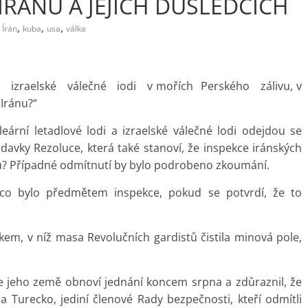
IRÁNU A JEJÍCH DŮSLEDCÍCH
,
,
,
Írán
kuba
usa
válka
raelské válečné iodi v mořích Perského zálivu, v
Iránu?“
eární letadlové lodi a izraelské válečné lodi odejdou se
vky Rezoluce, která také stanoví, že inspekce iránských
u? Případné odmítnutí by bylo podrobeno zkoumání.
 co bylo předmětem inspekce, pokud se potvrdí, že to
ákem, v níž masa Revolučních gardistů čistila minová pole,
 jeho země obnoví jednání koncem srpna a zdůraznil, že
e a Turecko, jediní členové Rady bezpečnosti, kteří odmítli