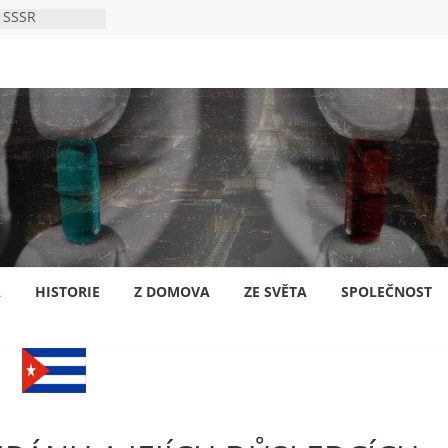
 SSSR
 bylo s
ión?
nsku
A
HISTORIE
Z DOMOVA
ZE SVĚTA
SPOLEČNOST