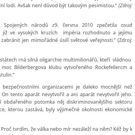
adní lodi. Avšak není důvod být takovým pesimistou.“
(Zdroj:
Spojených národů z9. června 2010 zpečetila osud
je již ve vysokých kruzích impéria rozhodnuto a jejímu
abránit jen mimořádné úsilí světové veřejnosti.“ (Zdroj:
tátech rná silná oligarchie multimilionářů, kteří vládnou
á moc Bilderbergova klubu vytvořeného Rockefellercm a
tulin.“
o bezpečnostními organizacemi je daleko mocnější než
On tento aparát nevytvořil a ani aparát nevytvořil jeho.
encí obdařeného potomka něj diskriminovanějšího sektoru
ce, kterou zastává, byly výjimečné okolnosti ekonomické
Proč tvrdím, že válka nebo mír nezáleží na něm? Kéž by k