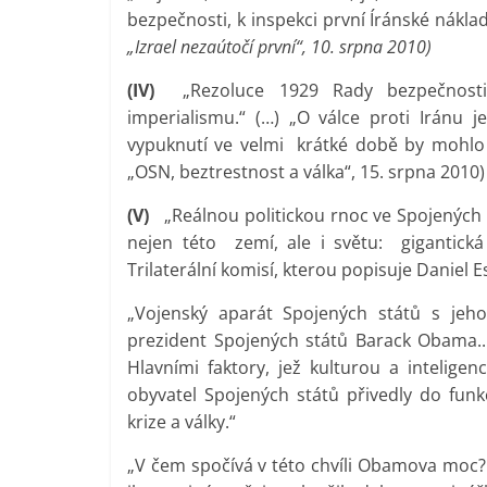
bezpečnosti, k inspekci první Íránské nákl
„Izrael nezaútočí první“, 10. srpna 2010)
(IV)
„Rezoluce 1929 Rady bezpečnosti 
imperialismu.“ (…) „O válce proti Iránu 
vypuknutí ve velmi krátké době by mohlo z
„OSN, beztrestnost a válka“, 15. srpna 2010)
(V)
„Reálnou politickou rnoc ve Spojených s
nejen této zemí, ale i světu: gigantick
Trilaterální komisí, kterou popisuje Daniel Es
„Vojenský aparát Spojených států s jeh
prezident Spojených států Barack Obama.. 
Hlavními faktory, jež kulturou a intelig
obyvatel Spojených států přivedly do funk
krize a války.“
„V čem spočívá v této chvíli Obamova moc? 