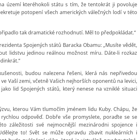
na území kteréhokoli státu s tím, že tentokrát ji povoluje
ekretuje potopení všech amerických válečných lodí v této
řipadlo tak dramatické rozhodnutí. Měl to předpokládat.“
prezidenta Spojených států Baracka Obamu: „Musíte vědět,
ut lidstvu jedinou reálnou možnost míru. Dáte-li rozkaz
edinkrát.“
kušenosti, budou nalezena řešeni, klerá nás nepřivedou
 ve Vaší zemi, včetně Vašich nejhorších oponentů na levici,
 jako lid Spojených států, který nenese na vzniklé situaci
 výzvu, kterou Vám tlumočím jménem lidu Kuby. Chápu, že
l rychlou odpověď. Dobře vše promyslete, poraďte se se
éto záležitosti své nejmocnější mezinárodni spojence i
Udělejte to! Svět se může opravdu zbavit nukleárních i