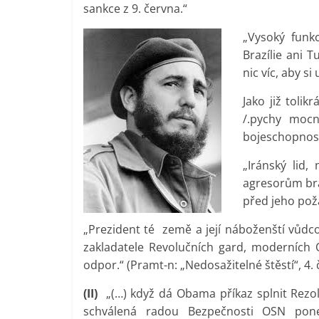
sankce z 9. června.“
„Vysoký funk
Brazílie ani 
nic víc, aby si
Jako již tolik
/.pychy moc
bojeschopnosl
„Iránský lid,
agresorům brá
před jeho pož
„Prezident té země a její náboženští vůdc
zakladatele Revolučních gard, moderních 
odpor.“ (Pramt-n: „Nedosažitelné štěstí“, 4.
(II)
„(…) když dá Obama příkaz splnit Rez
schválená radou Bezpečnosti OSN ponech