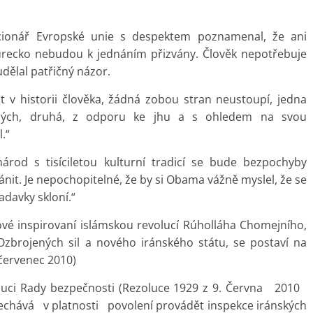
cionář Evropské unie s despektem poznamenal, že ani
Turecko nebudou k jednáním přizvány. Člověk nepotřebuje
 udělal patřičný názor.
rát v historii člověka, žádná zobou stran neustoupí, jedna
ných, druhá, z odporu ke jhu a s ohledem na svou
.“
 národ s tisíciletou kulturní tradicí se bude bezpochyby
nit. Je nepochopitelné, že by si Obama vážně myslel, že se
adavky skloní.“
ové inspirovaní islámskou revolucí Rúholláha Chomejního,
Ozbrojených sil a nového iránského státu, se postaví na
 červenec 2010)
oluci Rady bezpečnosti (Rezoluce 1929 z 9. Června 2010
ává v platnosti povolení provádět inspekce iránských