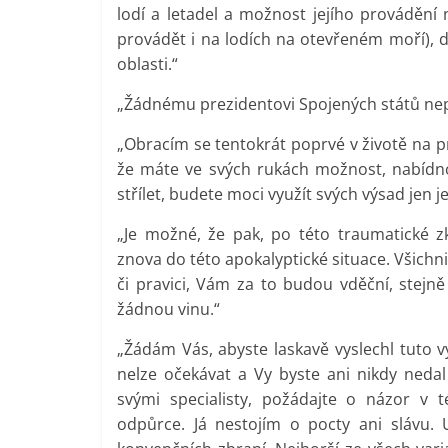
lodí a letadel a možnost jejího provádění 
provádět i na lodích na otevřeném moří), d
oblasti.“
„Žádnému prezidentovi Spojených států nep
„Obracím se tentokrát poprvé v životě na 
že máte ve svých rukách možnost, nabídno
střílet, budete moci využít svých výsad jen j
„Je možné, že pak, po této traumatické z
znova do této apokalyptické situace. Všichni
či pravici, Vám za to budou vděční, stejně
žádnou vinu.“
„Žádám Vás, abyste laskavě vyslechl tuto
nelze očekávat a Vy byste ani nikdy neda
svými specialisty, požádajte o názor v t
odpůrce. Já nestojím o pocty ani slávu. 