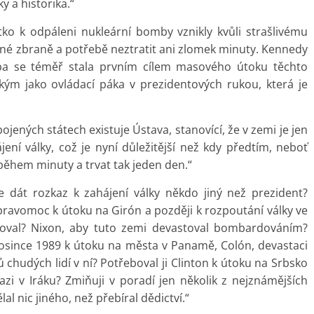
y a historika.“
ačítko k odpáleni nukleární bomby vznikly kvůli strašlivému
 oné zbraně a potřebě neztratit ani zlomek minuty. Kennedy
ba se téměř stala prvním cílem masového útoku těchto
ckým jako ovládací páka v prezidentových rukou, která je
jených státech existuje Ústava, stanovící, že v zemi je jen
jení války, což je nyní důležitější než kdy předtím, neboť
během minuty a trvat tak jeden den.“
e dát rozkaz k zahájení války někdo jiný než prezident?
avomoc k útoku na Girón a později k rozpoutání války ve
loval? Nixon, aby tuto zemi devastoval bombardováním?
rosince 1989 k útoku na města v Panamě, Colón, devastaci
ců chudých lidí v ní? Potřeboval ji Clinton k útoku na Srbsko
vazi v Iráku? Zmiňuji v poradí jen několik z nejznámějších
 nic jiného, než přebíral dědictví.“