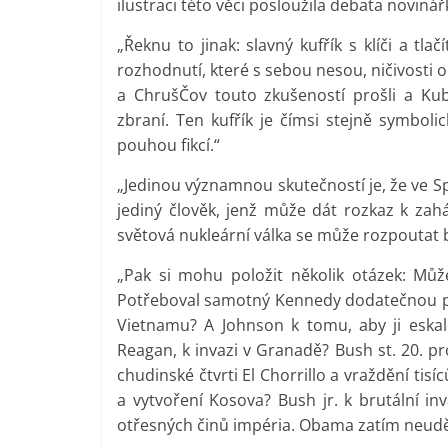
ilustraci této věci posloužila debata novinářk
„Řeknu to jinak: slavný kufřík s klíči a tl
rozhodnutí, které s sebou nesou, ničivosti
a ChrušČov touto zkušeností prošli a Ku
zbraní. Ten kufřík je čímsi stejně symboli
pouhou fikcí.“
„Jedinou významnou skutečností je, že ve Spo
jediný člověk, jenž může dát rozkaz k zahá
světová nukleární válka se může rozpoutat 
„Pak si mohu položit několik otázek: Můž
Potřeboval samotný Kennedy dodatečnou pr
Vietnamu? A Johnson k tomu, aby ji eska
Reagan, k invazi v Granadě? Bush st. 20. p
chudinské čtvrti El Chorrillo a vraždění tisí
a vytvoření Kosova? Bush jr. k brutální in
otřesných činů impéria. Obama zatím neudělal