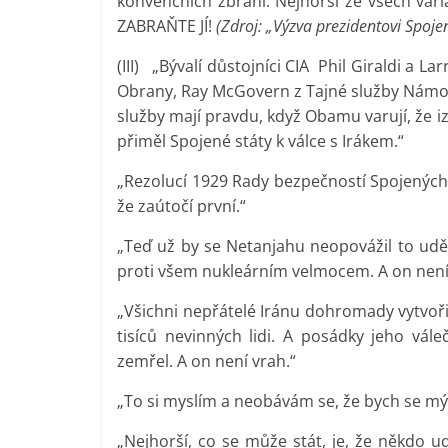
konvenčních zbraní. Nejhorší ze všech vari
ZABRAŇTE JÍ!
(Zdroj: „Výzva prezidentovi Spoje
(III) „Bývalí důstojníci CIA Phil Giraldi a L
Obrany, Ray McGovern z Tajné služby Námořni
služby mají pravdu, když Obamu varují, že 
přiměl Spojené státy k válce s Irákem.“
„Rezolucí 1929 Rady bezpečností Spojených 
že zaútočí první.“
„Teď už by se Netanjahu neopovážil to uděl
proti všem nukleárním velmocem. A on není
„Všichni nepřátelé Iránu dohromady vytvoři
tisíců nevinných lidi. A posádky jeho vále
zemřel. A on není vrah.“
„To si myslím a neobávám se, že bych se mýli
„Nejhorší, co se může stát, je, že někdo ud