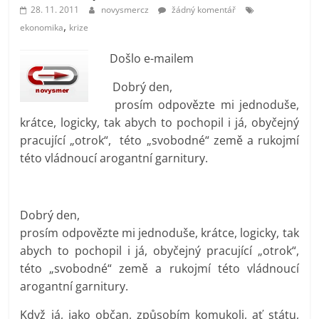
prospívá?
28. 11. 2011
novysmercz
žádný komentář
,
ekonomika
krize
Došlo e-mailem
Dobrý den,
prosím odpovězte mi jednoduše,
krátce, logicky, tak abych to pochopil i já, obyčejný
pracující „otrok“, této „svobodné“ země a rukojmí
této vládnoucí arogantní garnitury.
Dobrý den,
prosím odpovězte mi jednoduše, krátce, logicky, tak
abych to pochopil i já, obyčejný pracující „otrok“,
této „svobodné“ země a rukojmí této vládnoucí
arogantní garnitury.
Když já, jako občan, způsobím komukoli, ať státu,