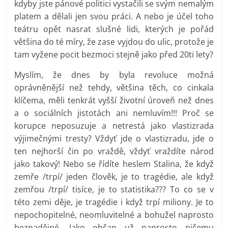
kdyby jste pánové politici vystačili se svým nemalým
platem a dělali jen svou práci. A nebo je účel toho
teátru opět nasrat slušné lidi, kterých je pořád
většina do té míry, že zase vyjdou do ulic, protože je
tam vyžene pocit bezmoci stejně jako před 20ti lety?
Myslím, že dnes by byla revoluce možná
oprávněnější než tehdy, většina těch, co cinkala
klíčema, měli tenkrát vyšší životní úroveň než dnes
a o sociálních jistotách ani nemluvím!!! Proč se
korupce neposuzuje a netrestá jako vlastizrada
výjimečnými tresty? Vždyť jde o vlastizradu, jde o
ten nejhorší čin po vraždě, vždyť vraždíte národ
jako takový! Nebo se řídíte heslem Stalina, že když
zemře /trpí/ jeden člověk, je to tragédie, ale když
zemřou /trpí/ tisíce, je to statistika??? To co se v
této zemi děje, je tragédie i když trpí miliony. Je to
nepochopitelné, neomluvitelné a bohužel naprosto
beznadějné. Jako občan už naprosto ničemu