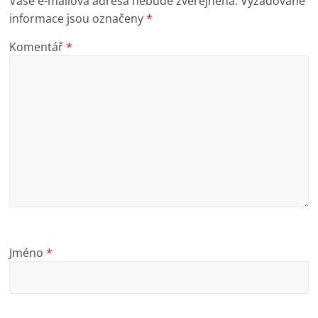
Vaše e-mailová adresa nebude zveřejněna.
Vyžadované
informace jsou označeny
*
Komentář
*
Jméno
*