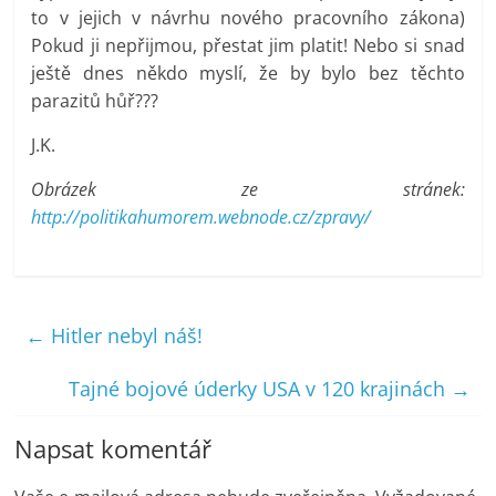
to v jejich v návrhu nového pracovního zákona)
Pokud ji nepřijmou, přestat jim platit! Nebo si snad
ještě dnes někdo myslí, že by bylo bez těchto
parazitů hůř???
J.K.
Obrázek ze stránek:
http://politikahumorem.webnode.cz/zpravy/
←
Hitler nebyl náš!
Tajné bojové úderky USA v 120 krajinách
→
Napsat komentář