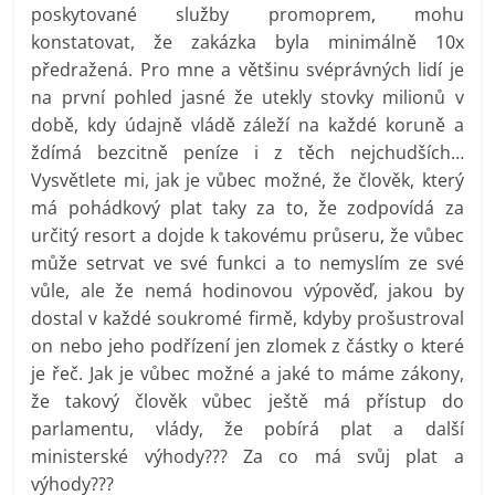
poskytované služby promoprem, mohu
konstatovat, že zakázka byla minimálně 10x
předražená. Pro mne a většinu svéprávných lidí je
na první pohled jasné že utekly stovky milionů v
době, kdy údajně vládě záleží na každé koruně a
ždímá bezcitně peníze i z těch nejchudších…
Vysvětlete mi, jak je vůbec možné, že člověk, který
má pohádkový plat taky za to, že zodpovídá za
určitý resort a dojde k takovému průseru, že vůbec
může setrvat ve své funkci a to nemyslím ze své
vůle, ale že nemá hodinovou výpověď, jakou by
dostal v každé soukromé firmě, kdyby prošustroval
on nebo jeho podřízení jen zlomek z částky o které
je řeč. Jak je vůbec možné a jaké to máme zákony,
že takový člověk vůbec ještě má přístup do
parlamentu, vlády, že pobírá plat a další
ministerské výhody??? Za co má svůj plat a
výhody???