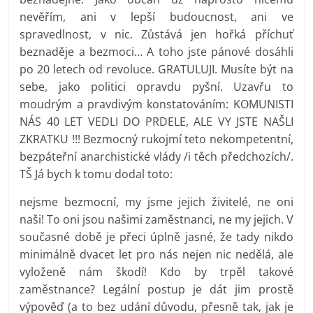
nevěřím, ani v lepší budoucnost, ani ve
spravedlnost, v nic. Zůstává jen hořká příchuť
beznaděje a bezmoci… A toho jste pánové dosáhli
po 20 letech od revoluce. GRATULUJI. Musíte být na
sebe, jako politici opravdu pyšní. Uzavřu to
moudrým a pravdivým konstatováním: KOMUNISTI
NÁS 40 LET VEDLI DO PRDELE, ALE VY JSTE NAŠLI
ZKRATKU !!! Bezmocný rukojmí teto nekompetentní,
bezpáteřní anarchistické vlády /i těch předchozích/.
TŠ Já bych k tomu dodal toto:
nejsme bezmocní, my jsme jejich živitelé, ne oni
naši! To oni jsou našimi zaměstnanci, ne my jejich. V
současné době je přeci úplně jasné, že tady nikdo
minimálně dvacet let pro nás nejen nic nedělá, ale
vyloženě nám škodí! Kdo by trpěl takové
zaměstnance? Legální postup je dát jim prostě
výpověď (a to bez udání důvodu, přesně tak, jak je