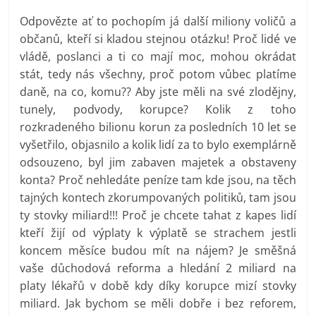
Odpovězte ať to pochopím já další miliony voličů a
občanů, kteří si kladou stejnou otázku! Proč lidé ve
vládě, poslanci a ti co mají moc, mohou okrádat
stát, tedy nás všechny, proč potom vůbec platíme
daně, na co, komu?? Aby jste měli na své zlodějny,
tunely, podvody, korupce? Kolik z toho
rozkradeného bilionu korun za posledních 10 let se
vyšetřilo, objasnilo a kolik lidí za to bylo exemplárně
odsouzeno, byl jim zabaven majetek a obstaveny
konta? Proč nehledáte peníze tam kde jsou, na těch
tajných kontech zkorumpovaných politiků, tam jsou
ty stovky miliard!!! Proč je chcete tahat z kapes lidí
kteří žijí od výplaty k výplatě se strachem jestli
koncem měsíce budou mít na nájem? Je směšná
vaše důchodová reforma a hledání 2 miliard na
platy lékařů v době kdy díky korupce mizí stovky
miliard. Jak bychom se měli dobře i bez reforem,