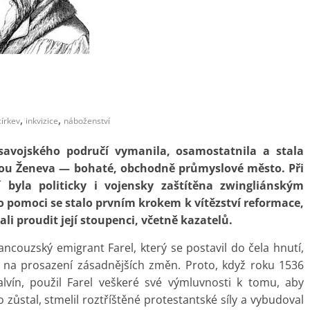
,
,
církev
inkvizice
náboženství
savojského područí vymanila, osamostatnila a stala
kou Ženeva — bohaté, obchodně průmyslové město. Při
 byla politicky i vojensky zaštítěna zwingliánským
to pomoci se stalo prvním krokem k vítězství reformace,
li proudit její stoupenci, včetně kazatelů.
rancouzský emigrant Farel, který se postavil do čela hnutí,
bý na prosazení zásadnějších změn. Proto, když roku 1536
alvín, použil Farel veškeré své výmluvnosti k tomu, aby
zůstal, stmelil roztříštěné protestantské síly a vybudoval