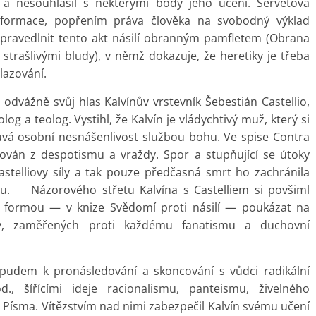
a nesouhlasil s některými body jeho učení. Servetova
eformace, popřením práva člověka na svobodný výklad
spravedlnit tento akt násilí obranným pamfletem (Obrana
 strašlivými bludy), v němž dokazuje, že heretiky je třeba
lazování.
odvážně svůj hlas Kalvínův vrstevník Šebestián Castellio,
og a teolog. Vystihl, že Kalvín je vládychtivý muž, který si
vá osobní nesnášenlivost službou bohu. Ve spise Contra
alován z despotismu a vraždy. Spor a stupňující se útoky
stelliovy síly a tak pouze předčasná smrt ho zachránila
u. Názorového střetu Kalvína s Castelliem si povšiml
kou formou — v knize Svědomí proti násilí — poukázat na
zev, zaměřených proti každému fanatismu a duchovní
opudem k pronásledování a skoncování s vůdci radikální
od., šířícími ideje racionalismu, panteismu, živelného
 i Písma. Vítězstvím nad nimi zabezpečil Kalvín svému učení