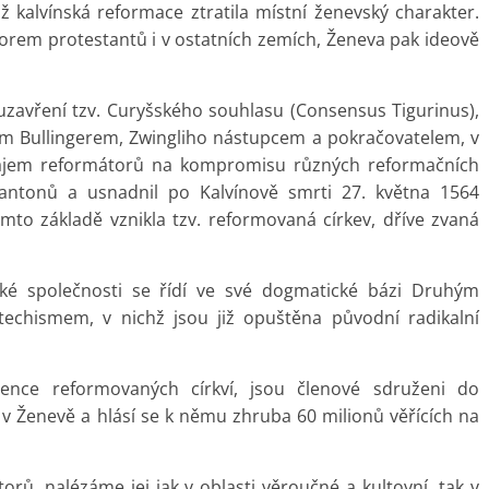
hž kalvínská reformace ztratila místní ženevský charakter.
átorem protestantů i v ostatních zemích, Ženeva pak ideově
vření tzv. Curyšského souhlasu (Consensus Tigurinus),
hem Bullingerem, Zwingliho nástupcem a pokračovatelem, v
zájem reformátorů na kompromisu různých reformačních
 kantonů a usnadnil po Kalvínově smrti 27. května 1564
omto základě vznikla tzv. reformovaná církev, dříve zvaná
é společnosti se řídí ve své dogmatické bázi Druhým
echismem, v nichž jsou již opuštěna původní radikalní
tence reformovaných církví, jsou členové sdruženi do
 Ženevě a hlásí se k němu zhruba 60 milionů věřících na
ů, nalézáme jej jak v oblasti věroučné a kultovní, tak v