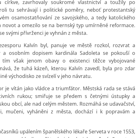
u církve, zavrhovaly soukromé vlastnictví a toužily po
roli tu sehrávají i politické poměry, neboť protestantský
vém osamostatňování ze savojského, a tedy katolického
ch novot a omezilo se na bernský typ umírněné reformace.
 se svými přívrženci je vyhnán z města.
ezesporu Kalvín byl, panuje ve městě rozkol, rozvrat a
ev a osobním dopisem kardinála Sadoleta se pokouší o
a tím však jenom obavy o existenci těžce vybojované
nává, že tuhá kázeň, kterou Kalvín zavedl, byla pro zdar
iné východisko ze svízelí v jeho návratu.
 je vítán jako vládce a triumfátor. Městská rada se stává
tivních rukou; smiřuje se předem s četnými ústupky a
kou obcí, ale nad celým městem. Rozmáhá se udavačství,
i, mučeni, vyháněni z města, dochází i k popravám a
oučasníků upálením španělského lékaře Serveta v roce 1553,