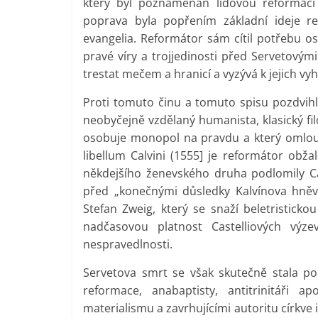
který byl poznamenán lidovou reformací 
poprava byla popřením základní ideje r
evangelia. Reformátor sám cítil potřebu o
pravé víry a trojjedinosti před Servetovými
trestat mečem a hranicí a vyzývá k jejich vyh
Proti tomuto činu a tomuto spisu pozdvihl 
neobyčejně vzdělaný humanista, klasický filol
osobuje monopol na pravdu a který omlou
libellum Calvini (1555] je reformátor obž
někdejšího ženevského druha podlomily Ca
před „konečnými důsledky Kalvínova hněv
Stefan Zweig, který se snaží beletristic
nadčasovou platnost Castelliových vý
nespravedlnosti.
Servetova smrt se však skutečně stala p
reformace, anabaptisty, antitrinitáři ap
materialismu a zavrhujícími autoritu církve