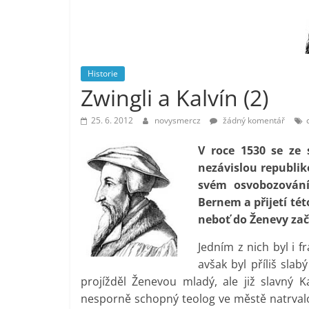
vlastně
prospívá?
Historie
Zwingli a Kalvín (2)
25. 6. 2012
novysmercz
žádný komentář
V roce 1530 se ze 
nezávislou republi
svém osvobozování
Bernem a přijetí té
neboť do Ženevy zača
Jedním z nich byl i f
avšak byl příliš sla
projížděl Ženevou mladý, ale již slavný K
nesporně schopný teolog ve městě natrvalo 