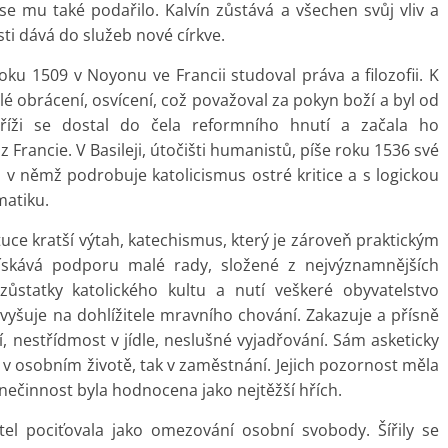
 se mu také podařilo. Kalvín zůstává a všechen svůj vliv a
ti dává do služeb nové církve.
u 1509 v Noyonu ve Francii studoval práva a filozofii. K
lé obrácení, osvícení, což považoval za pokyn boží a byl od
říži se dostal do čela reformního hnutí a začala ho
 Francie. V Basileji, útočišti humanistů, píše roku 1536 své
ae, v němž podrobuje katolicismus ostré kritice a s logickou
matiku.
tuce kratší výtah, katechismus, který je zároveň praktickým
ískává podporu malé rady, složené z nejvýznamnějších
zůstatky katolického kultu a nutí veškeré obyvatelstvo
vyšuje na dohlížitele mravního chování. Zakazuje a přísně
, nestřídmost v jídle, neslušné vyjadřování. Sám asketicky
k v osobním životě, tak v zaměstnání. Jejich pozornost měla
 nečinnost byla hodnocena jako nejtěžší hřích.
el pociťovala jako omezování osobní svobody. Šířily se