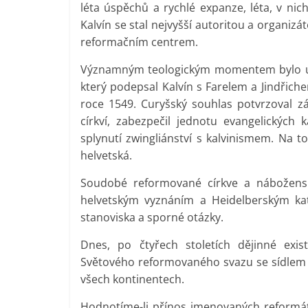
léta úspěchů a rychlé expanze, léta, v nic
Kalvín se stal nejvyšší autoritou a organiz
reformačním centrem.
Významným teologickým momentem bylo uza
který podepsal Kalvín s Farelem a Jindřic
roce 1549. Curyšský souhlas potvrzoval 
církví, zabezpečil jednotu evangelických
splynutí zwingliánství s kalvinismem. Na t
helvetská.
Soudobé reformované církve a nábožensk
helvetským vyznáním a Heidelberským kat
stanoviska a sporné otázky.
Dnes, po čtyřech stoletích dějinné exis
Světového reformovaného svazu se sídlem v
všech kontinentech.
Hodnotíme-li přínos jmenovaných reformátor