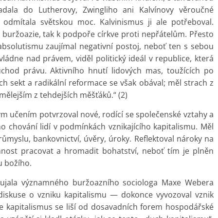
padala do Lutherovy, Zwingliho ani Kalvínovy věroučné
odmítala světskou moc. Kalvinismus ji ale potřeboval.
lů buržoazie, tak k podpoře církve proti nepřátelům. Přesto
bsolutismu zaujímal negativní postoj, neboť ten s sebou
ládne nad právem, viděl politický ideál v republice, která
chod právu. Aktivního hnutí lidových mas, toužících po
h sekt a radikální reformace se však obával; měl strach z
mělejším z tehdejších měšťáků.“ (2)
vým učením potvrzoval nové, rodící se společenské vztahy a
ho chování lidí v podmínkách vznikajícího kapitalismu. Měl
myslu, bankovnictví, úvěry, úroky. Reflektoval nároky na
nnost pracovat a hromadit bohatství, neboť tím je plněn
u božího.
aujala významného buržoazního sociologa Maxe Webera
 diskuse o vzniku kapitalismu — dokonce vyvozoval vznik
že kapitalismus se liší od dosavadních forem hospodářské