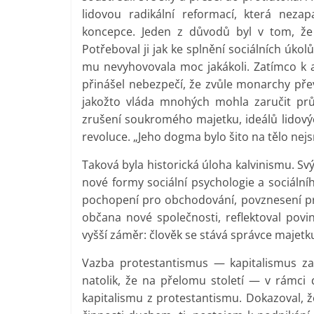
lidovou radikální reformací, která neza
koncepce. Jeden z důvodů byl v tom, že 
Potřeboval ji jak ke splnění sociálních úko
mu nevyhovovala moc jakákoli. Zatímco k a
přinášel nebezpečí, že zvůle monarchy přev
jakožto vláda mnohých mohla zaručit prů
zrušení soukromého majetku, ideálů lidovýc
revoluce. „Jeho dogma bylo šito na tělo nejs
Taková byla historická úloha kalvinismu. S
nové formy sociální psychologie a sociální
pochopení pro obchodování, povznesení prů
občana nové společnosti, reflektoval povi
vyšší záměr: člověk se stává správce majetk
Vazba protestantismus — kapitalismus z
natolik, že na přelomu století — v rámci
kapitalismu z protestantismu. Dokazoval, 