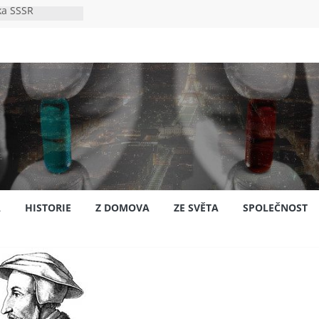
ka SSSR
e
to bylo s
e
pión?
jansku
A
HISTORIE
Z DOMOVA
ZE SVĚTA
SPOLEČNOST