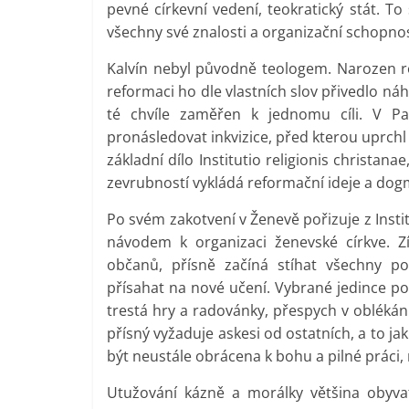
pevné církevní vedení, teokratický stát. To
všechny své znalosti a organizační schopnos
Kalvín nebyl původně teologem. Narozen rok
reformaci ho dle vlastních slov přivedlo náh
té chvíle zaměřen k jednomu cíli. V Pa
pronásledovat inkvizice, před kterou uprchl z
základní dílo Institutio religionis christan
zevrubností vykládá reformační ideje a dog
Po svém zakotvení v Ženevě pořizuje z Insti
návodem k organizaci ženevské církve. Z
občanů, přísně začíná stíhat všechny po
přísahat na nové učení. Vybrané jedince po
trestá hry a radovánky, přespych v oblékání
přísný vyžaduje askesi od ostatních, a to ja
být neustále obrácena k bohu a pilné práci,
Utužování kázně a morálky většina obyvat