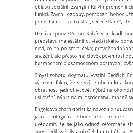
oblasti sociální. Zwingli i Kalvín přeměnili 
funkci. Zavrhli ozdoby, pompézní bohoslužby,
ponechán pouze křest a „večeře Paně“, kter
Uznávali pouze Písmo. Kalvín však kladl mn
představu majestátního, vladařského boha,
neví, co ho po smrti čeká; pravděpodobno
snažení, ale přesto má člověk povinnost dou
bezmocném a osamoceném postavení, avšak 
Smysl tohoto dogmatu vystihl Bedřich En
výrazem faktu, že ve světě obchodu a ko
obratnosti jednotlivcově, nýbrž na okolnos
usilování, nýbrž na milosrdenství« mocnější
Engelsova charakteristika navozuje současn
jako ideologii rané buržoazie. Třebaže p
uvědomit, že se jako odnož reformace zfo
soustředil své síly a přešel do protiútoku. 