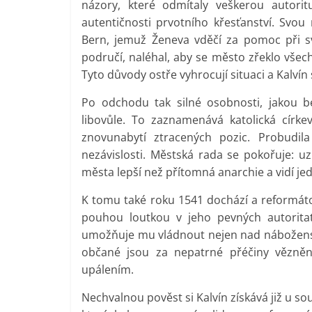
názory, které odmítaly veškerou autorit
autentičnosti prvotního křesťanství. Svou 
Bern, jemuž Ženeva vděčí za pomoc při s
područí, naléhal, aby se město zřeklo vše
Tyto důvody ostře vyhrocují situaci a Kalvín
Po odchodu tak silné osobnosti, jakou b
libovůle. To zaznamenává katolická círk
znovunabytí ztracených pozic. Probudil
nezávislosti. Městská rada se pokořuje: uz
města lepší než přítomná anarchie a vidí jed
K tomu také roku 1541 dochází a reformátor
pouhou loutkou v jeho pevných autorita
umožňuje mu vládnout nejen nad nábožens
občané jsou za nepatrné přéčiny vězněn
upálením.
Nechvalnou pověst si Kalvín získává již u s