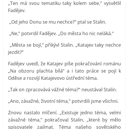
„Ten má svou tematiku taky kolem sebe,“ vysvětlil
Fadějev.
„Od jeho Donu se mu nechce?“ ptal se Stalin.
„Ne,“ potvrdil Fadějev. „Do města ho nic neláká.“
„Města se bojí,“ přikývl Stalin. „Katajev taky nechce
jezdit?“
Fadějev uvedl, že Katajev píše pokračování románu
„Na obzoru plachta bílá“ a i tato práce se pojí k
Oděse a rozvíjí Katajevovo ústřední téma.
„Tak on zpracovává vážné téma?“ neustával Stalin.
„Ano, závažné, životní téma,“ potvrdili jsme všichni.
Znovu nastalo mlčení. „Existuje jedno téma, velmi
závažné téma,“ pokračoval Stalin, „které by mělo
spisovatele zajímat. Téma našeho sovětského