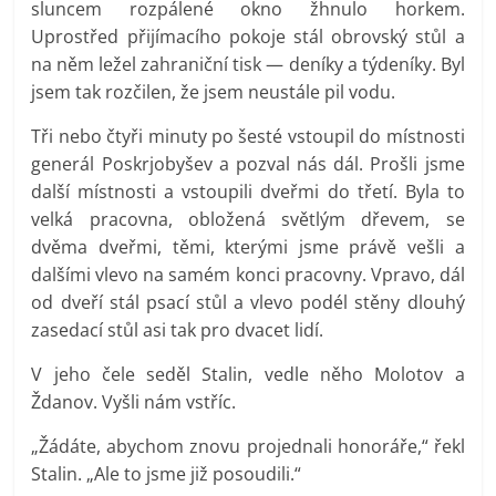
sluncem rozpálené okno žhnulo horkem.
Uprostřed přijímacího pokoje stál obrovský stůl a
na něm ležel zahraniční tisk — deníky a týdeníky. Byl
jsem tak rozčilen, že jsem neustále pil vodu.
Tři nebo čtyři minuty po šesté vstoupil do místnosti
generál Poskrjobyšev a pozval nás dál. Prošli jsme
další místnosti a vstoupili dveřmi do třetí. Byla to
velká pracovna, obložená světlým dřevem, se
dvěma dveřmi, těmi, kterými jsme právě vešli a
dalšími vlevo na samém konci pracovny. Vpravo, dál
od dveří stál psací stůl a vlevo podél stěny dlouhý
zasedací stůl asi tak pro dvacet lidí.
V jeho čele seděl Stalin, vedle něho Molotov a
Ždanov. Vyšli nám vstříc.
„Žádáte, abychom znovu projednali honoráře,“ řekl
Stalin. „Ale to jsme již posoudili.“