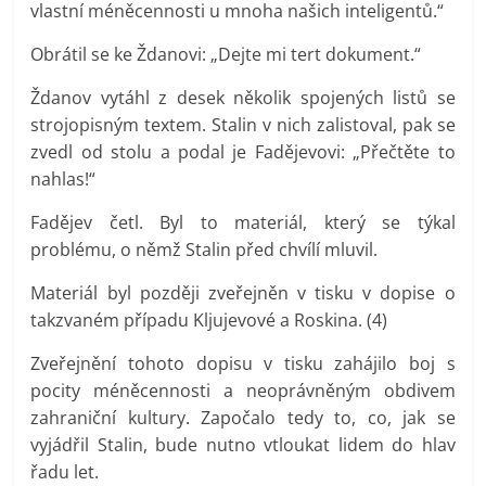
vlastní méněcennosti u mnoha našich inteligentů.“
Obrátil se ke Ždanovi: „Dejte mi tert dokument.“
Ždanov vytáhl z desek několik spojených listů se
strojopisným textem. Stalin v nich zalistoval, pak se
zvedl od stolu a podal je Fadějevovi: „Přečtěte to
nahlas!“
Fadějev četl. Byl to materiál, který se týkal
problému, o němž Stalin před chvílí mluvil.
Materiál byl později zveřejněn v tisku v dopise o
takzvaném případu Kljujevové a Roskina. (4)
Zveřejnění tohoto dopisu v tisku zahájilo boj s
pocity méněcennosti a neoprávněným obdivem
zahraniční kultury. Započalo tedy to, co, jak se
vyjádřil Stalin, bude nutno vtloukat lidem do hlav
řadu let.