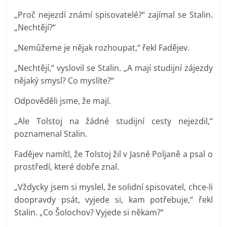
„Proč nejezdí známí spisovatelé?“ zajímal se Stalin.
„Nechtějí?“
„Nemůžeme je nějak rozhoupat,“ řekl Fadějev.
„Nechtějí,“ vyslovil se Stalin. „A mají studijní zájezdy
nějaký smysl? Co myslíte?“
Odpověděli jsme, že mají.
„Ale Tolstoj na žádné studijní cesty nejezdil,“
poznamenal Stalin.
Fadějev namítl, že Tolstoj žil v Jasné Poljaně a psal o
prostředí, které dobře znal.
„Vždycky jsem si myslel, že solidní spisovatel, chce-li
doopravdy psát, vyjede si, kam potřebuje,“ řekl
Stalin. „Co Šolochov? Vyjede si někam?“