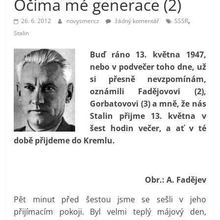
Očima mé generace (2)
prospívá?
,
26. 6. 2012
novysmercz
žádný komentář
SSSR
Stalin
Buď ráno 13. května 1947,
nebo v podvečer toho dne, už
si přesně nevzpomínám,
oznámili Fadějovovi (2),
Gorbatovovi (3) a mně, že nás
Stalin přijme 13. května v
šest hodin večer, a ať v té
době přijdeme do Kremlu.
Obr.: A. Fadějev
Pět minut před šestou jsme se sešli v jeho
přijímacím pokoji. Byl velmi teplý májový den,