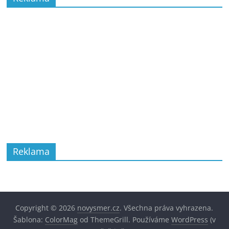
Reklama
Copyright © 2026
novysmer.cz
. Všechna práva vyhrazena.
Šablona:
ColorMag
od ThemeGrill. Používáme
WordPress
(v