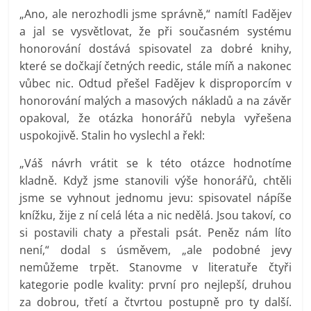
„Ano, ale nerozhodli jsme správně,“ namítl Fadějev
a jal se vysvětlovat, že při současném systému
honorování dostává spisovatel za dobré knihy,
které se dočkají četných reedic, stále míň a nakonec
vůbec nic. Odtud přešel Fadějev k disproporcím v
honorování malých a masových nákladů a na závěr
opakoval, že otázka honorářů nebyla vyřešena
uspokojivě. Stalin ho vyslechl a řekl:
„Váš návrh vrátit se k této otázce hodnotíme
kladně. Když jsme stanovili výše honorářů, chtěli
jsme se vyhnout jednomu jevu: spisovatel nápíše
knížku, žije z ní celá léta a nic nedělá. Jsou takoví, co
si postavili chaty a přestali psát. Peněz nám líto
není,“ dodal s úsměvem, „ale podobné jevy
nemůžeme trpět. Stanovme v literatuře čtyři
kategorie podle kvality: první pro nejlepší, druhou
za dobrou, třetí a čtvrtou postupně pro ty další.