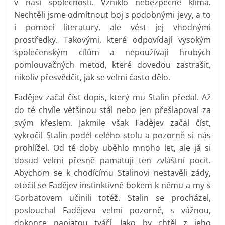
v naší společnosti. Vzniklo nebezpečné klima.
Nechtěli jsme odmítnout boj s podobnými jevy, a to
i pomocí literatury, ale vést jej vhodnými
prostředky. Takovými, které odpovídají vysokým
společenským cílům a nepoužívají hrubých
pomlouvačných metod, které dovedou zastrašit,
nikoliv přesvědčit, jak se velmi často dělo.
Fadějev začal číst dopis, který mu Stalin předal. Až
do té chvíle většinou stál nebo jen přešlapoval za
svým křeslem. Jakmile však Fadějev začal číst,
vykročil Stalin podél celého stolu a pozorně si nás
prohlížel. Od té doby uběhlo mnoho let, ale já si
dosud velmi přesně pamatuji ten zvláštní pocit.
Abychom se k chodícímu Stalinovi nestavěli zády,
otočil se Fadějev instinktivně bokem k němu a my s
Gorbatovem učinili totéž. Stalin se procházel,
poslouchal Fadějeva velmi pozorně, s vážnou,
dokonce napjatou tváří. Jako by chtěl z jeho