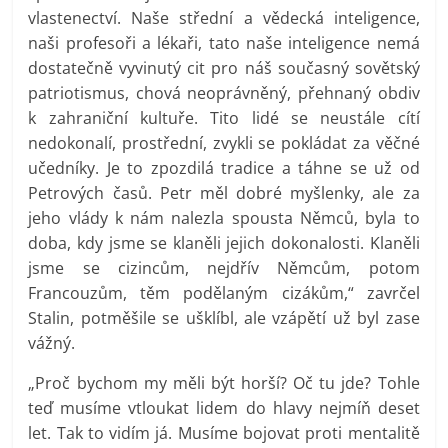
vlastenectví. Naše střední a vědecká inteligence,
naši profesoři a lékaři, tato naše inteligence nemá
dostatečně vyvinutý cit pro náš současný sovětský
patriotismus, chová neoprávněný, přehnaný obdiv
k zahraniční kultuře. Tito lidé se neustále cítí
nedokonalí, prostřední, zvykli se pokládat za věčné
učedníky. Je to zpozdilá tradice a táhne se už od
Petrových časů. Petr měl dobré myšlenky, ale za
jeho vlády k nám nalezla spousta Němců, byla to
doba, kdy jsme se klaněli jejich dokonalosti. Klaněli
jsme se cizincům, nejdřív Němcům, potom
Francouzům, těm podělaným cizákům,“ zavrčel
Stalin, potměšile se ušklíbl, ale vzápětí už byl zase
vážný.
„Proč bychom my měli být horší? Oč tu jde? Tohle
teď musíme vtloukat lidem do hlavy nejmíň deset
let. Tak to vidím já. Musíme bojovat proti mentalitě