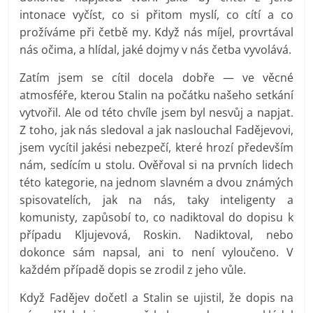
intonace vyčíst, co si přitom myslí, co cítí a co
prožíváme při četbě my. Když nás míjel, provrtával
nás očima, a hlídal, jaké dojmy v nás četba vyvolává.
Zatím jsem se cítil docela dobře — ve věcné
atmosféře, kterou Stalin na počátku našeho setkání
vytvořil. Ale od této chvíle jsem byl nesvůj a napjat.
Z toho, jak nás sledoval a jak naslouchal Fadějevovi,
jsem vycítil jakési nebezpečí, které hrozí především
nám, sedícím u stolu. Ověřoval si na prvních lidech
této kategorie, na jednom slavném a dvou známých
spisovatelích, jak na nás, taky inteligenty a
komunisty, zapůsobí to, co nadiktoval do dopisu k
případu Kljujevová, Roskin. Nadiktoval, nebo
dokonce sám napsal, ani to není vyloučeno. V
každém případě dopis se zrodil z jeho vůle.
Když Fadějev dočetl a Stalin se ujistil, že dopis na