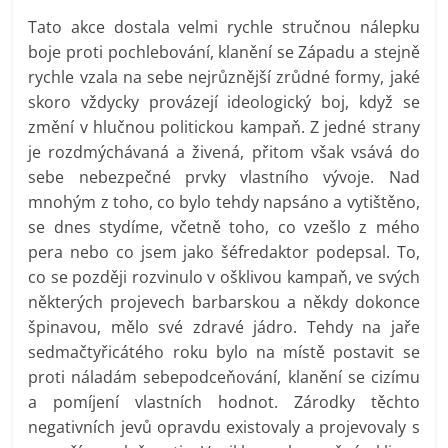
Tato akce dostala velmi rychle stručnou nálepku
boje proti pochlebování, klanění se Západu a stejně
rychle vzala na sebe nejrůznější zrůdné formy, jaké
skoro vždycky provázejí ideologický boj, když se
změní v hlučnou politickou kampaň. Z jedné strany
je rozdmýchávaná a živená, přitom však vsává do
sebe nebezpečné prvky vlastního vývoje. Nad
mnohým z toho, co bylo tehdy napsáno a vytištěno,
se dnes stydíme, včetně toho, co vzešlo z mého
pera nebo co jsem jako šéfredaktor podepsal. To,
co se později rozvinulo v ošklivou kampaň, ve svých
některých projevech barbarskou a někdy dokonce
špinavou, mělo své zdravé jádro. Tehdy na jaře
sedmačtyřicátého roku bylo na místě postavit se
proti náladám sebepodceňování, klanění se cizímu
a pomíjení vlastních hodnot. Zárodky těchto
negativních jevů opravdu existovaly a projevovaly s