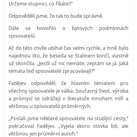
Určeme stupnici, co říkáte?“
Odpověděli jsme, že tak to bude správně.
Dále se hovořilo o bytových podmínnách
spisovatelů.
Až do této chvíle ubíhal čas velmi rychle, a mně bylo
najednou líto, že beseda se Stalinem končí, vlastně
už skončila. „Jestli už nic nemáte, zeptám se já. Jaká
témata teď spisovatelé zpracovávají?“
Fadějev odpověděl, že hlavním tématem pro
všechny spisovatele je válka. Současný život, výroba
a průmysl se odrážejí v literatuře mnohem míň a
většinou u spisovatelů průměrných.
„Poslali jsme některé spisovatele na studijní cesty,“
pokračoval Fadějev. „Vyjela skoro stovka lidi, ale
většinou jen průměrní autoři.“