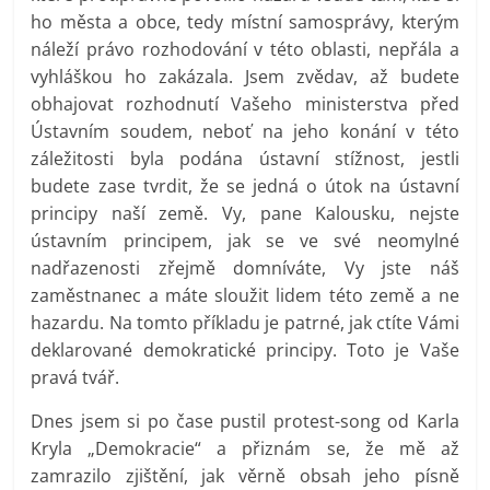
ho města a obce, tedy místní samosprávy, kterým
náleží právo rozhodování v této oblasti, nepřála a
vyhláškou ho zakázala. Jsem zvědav, až budete
obhajovat rozhodnutí Vašeho ministerstva před
Ústavním soudem, neboť na jeho konání v této
záležitosti byla podána ústavní stížnost, jestli
budete zase tvrdit, že se jedná o útok na ústavní
principy naší země. Vy, pane Kalousku, nejste
ústavním principem, jak se ve své neomylné
nadřazenosti zřejmě domníváte, Vy jste náš
zaměstnanec a máte sloužit lidem této země a ne
hazardu. Na tomto příkladu je patrné, jak ctíte Vámi
deklarované demokratické principy. Toto je Vaše
pravá tvář.
Dnes jsem si po čase pustil protest-song od Karla
Kryla „Demokracie“ a přiznám se, že mě až
zamrazilo zjištění, jak věrně obsah jeho písně