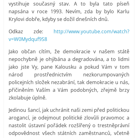
vystihuje současný stav. A to byla tato píseň
napsána v roce 1993. Nevím, zda by bylo Karlu
Krylovi dobře, kdyby se dožil dnešních dnů.
Odkaz zde:
http://www.youtube.com/watch?
v=W0Mydquf9S8
Jako občan cítím, že demokracie v našem státě
nepochybně je ohýbána a degradována, a to lidmi
jako jste Vy, pane Kalousku a pokud Vám v tom
národ prostřednictvím nezkorumpovaných
policejních složek nezabrání, tak demokracie u nás,
přičiněním Vaším a Vám podobných, zřejmě brzy
zkolabuje úplně.
Jedinou šancí, jak uchránit naši zemi před politickou
arogancí, je odejmout politické zlovůli pravomoc a
nastolit ústavní pořádek rozšířený o trestněprávní
odpovědnost všech státních zaměstnanců, včetně