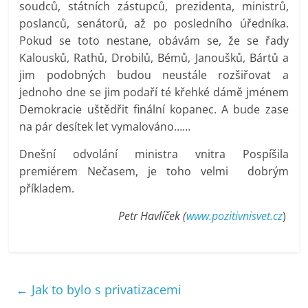
soudců, státních zástupců, prezidenta, ministrů,
poslanců, senátorů, až po posledního úředníka.
Pokud se toto nestane, obávám se, že se řady
Kalousků, Rathů, Drobilů, Bémů, Janoušků, Bártů a
jim podobných budou neustále rozšiřovat a
jednoho dne se jim podaří té křehké dámě jménem
Demokracie uštědřit finální kopanec. A bude zase
na pár desítek let vymalováno……
Dnešní odvolání ministra vnitra Pospíšila
premiérem Nečasem, je toho velmi dobrým
příkladem.
Petr Havlíček (
www.pozitivnisvet.cz
)
←
Jak to bylo s privatizacemi