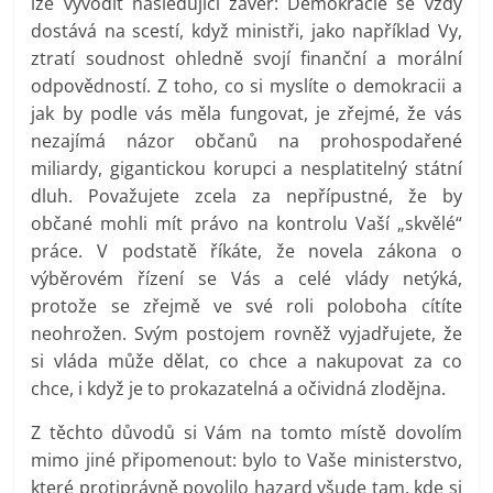
lze vyvodit následující závěr: Demokracie se vždy
dostává na scestí, když ministři, jako například Vy,
ztratí soudnost ohledně svojí finanční a morální
odpovědností. Z toho, co si myslíte o demokracii a
jak by podle vás měla fungovat, je zřejmé, že vás
nezajímá názor občanů na prohospodařené
miliardy, gigantickou korupci a nesplatitelný státní
dluh. Považujete zcela za nepřípustné, že by
občané mohli mít právo na kontrolu Vaší „skvělé“
práce. V podstatě říkáte, že novela zákona o
výběrovém řízení se Vás a celé vlády netýká,
protože se zřejmě ve své roli poloboha cítíte
neohrožen. Svým postojem rovněž vyjadřujete, že
si vláda může dělat, co chce a nakupovat za co
chce, i když je to prokazatelná a očividná zlodějna.
Z těchto důvodů si Vám na tomto místě dovolím
mimo jiné připomenout: bylo to Vaše ministerstvo,
které protiprávně povolilo hazard všude tam, kde si