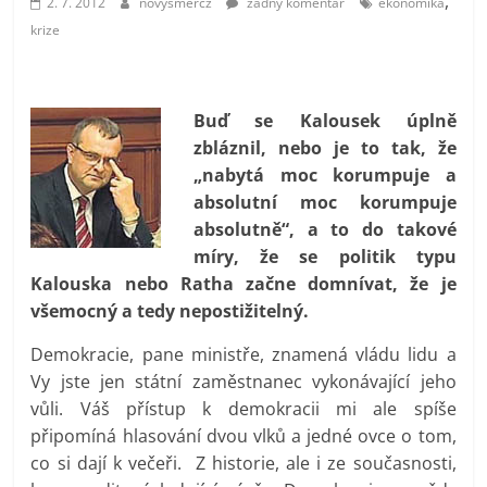
,
2. 7. 2012
novysmercz
žádný komentář
ekonomika
prospívá?
krize
Buď se Kalousek úplně
zbláznil, nebo je to tak, že
„nabytá moc korumpuje a
absolutní moc korumpuje
absolutně“, a to do takové
míry, že se politik typu
Kalouska nebo Ratha začne domnívat, že je
všemocný a tedy nepostižitelný.
Demokracie, pane ministře, znamená vládu lidu a
Vy jste jen státní zaměstnanec vykonávající jeho
vůli. Váš přístup k demokracii mi ale spíše
připomíná hlasování dvou vlků a jedné ovce o tom,
co si dají k večeři. Z historie, ale i ze současnosti,