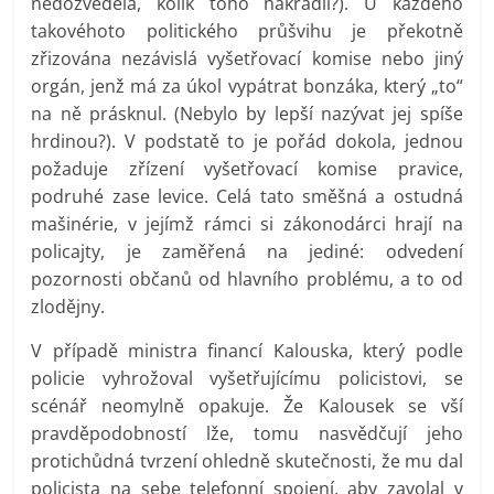
nedozvěděla, kolik toho nakradli?). U každého
takovéhoto politického průšvihu je překotně
zřizována nezávislá vyšetřovací komise nebo jiný
orgán, jenž má za úkol vypátrat bonzáka, který „to“
na ně prásknul. (Nebylo by lepší nazývat jej spíše
hrdinou?). V podstatě to je pořád dokola, jednou
požaduje zřízení vyšetřovací komise pravice,
podruhé zase levice. Celá tato směšná a ostudná
mašinérie, v jejímž rámci si zákonodárci hrají na
policajty, je zaměřená na jediné: odvedení
pozornosti občanů od hlavního problému, a to od
zlodějny.
V případě ministra financí Kalouska, který podle
policie vyhrožoval vyšetřujícímu policistovi, se
scénář neomylně opakuje. Že Kalousek se vší
pravděpodobností lže, tomu nasvědčují jeho
protichůdná tvrzení ohledně skutečnosti, že mu dal
policista na sebe telefonní spojení, aby zavolal v