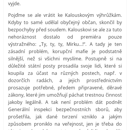
vyjde.
Pojďme se ale vrátit ke Kalouskovým výhrůžkám.
Kdyby to samé udělal obyčejný občan, skončil by
bezpochyby před soudem. Kalouskovi se ale za tuto
nehoráznost dostalo od premiéra pouze
výstražného: „Ty, ty, ty, Mirku…!“. A tady je ten
zásadní problém, korupční mafie je podstatně
silnější, než si všichni myslíme. Postupně si na
důležité státní posty prosadila svoje lidi, které si
koupila za účast na různých postech, např. v
dozorčích radách, a jejich prostřednictvím
prosazuje potřebné, předem připravené, děravé
zákony, které jim umožňují páchat trestnou činnost
jakoby legálně. A tak není problém dát podnět
Generální inspekci bezpečnostních sborů, aby
prošetřila, jak dané tvrzení vzniklo a jakým
způsobem proniklo na veřejnost, jen je třeba do