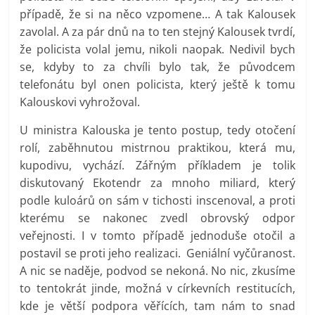
případě, že si na něco vzpomene… A tak Kalousek
zavolal. A za pár dnů na to ten stejný Kalousek tvrdí,
že policista volal jemu, nikoli naopak. Nedivil bych
se, kdyby to za chvíli bylo tak, že původcem
telefonátu byl onen policista, který ještě k tomu
Kalouskovi vyhrožoval.
U ministra Kalouska je tento postup, tedy otočení
rolí, zaběhnutou mistrnou praktikou, která mu,
kupodivu, vychází. Zářným příkladem je tolik
diskutovaný Ekotendr za mnoho miliard, který
podle kuloárů on sám v tichosti inscenoval, a proti
kterému se nakonec zvedl obrovský odpor
veřejnosti. I v tomto případě jednoduše otočil a
postavil se proti jeho realizaci. Geniální vyčůranost.
A nic se naděje, podvod se nekoná. No nic, zkusíme
to tentokrát jinde, možná v církevních restitucích,
kde je větší podpora věřících, tam nám to snad