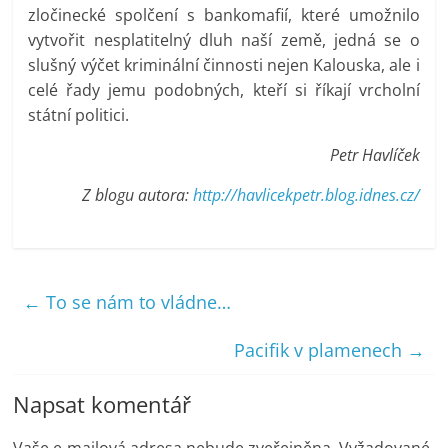
zločinecké spolčení s bankomafií, které umožnilo
vytvořit nesplatitelný dluh naší země, jedná se o
slušný výčet kriminální činnosti nejen Kalouska, ale i
celé řady jemu podobných, kteří si říkají vrcholní
státní politici.
Petr Havlíček
Z blogu autora:
http://havlicekpetr.blog.idnes.cz/
←
To se nám to vládne…
Pacifik v plamenech
→
Napsat komentář
Vaše e-mailová adresa nebude zveřejněna.
Vyžadované