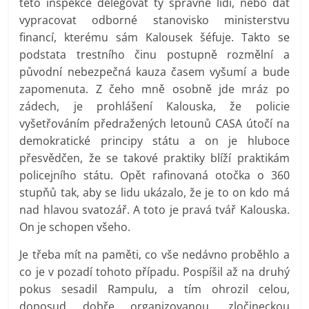
této inspekce delegovat ty správné lidi, nebo dát
vypracovat odborné stanovisko ministerstvu
financí, kterému sám Kalousek šéfuje. Takto se
podstata trestního činu postupně rozmělní a
původní nebezpečná kauza časem vyšumí a bude
zapomenuta. Z čeho mně osobně jde mráz po
zádech, je prohlášení Kalouska, že policie
vyšetřováním předražených letounů CASA útočí na
demokratické principy státu a on je hluboce
přesvědčen, že se takové praktiky blíží praktikám
policejního státu. Opět rafinovaná otočka o 360
stupňů tak, aby se lidu ukázalo, že je to on kdo má
nad hlavou svatozář. A toto je pravá tvář Kalouska.
On je schopen všeho.
Je třeba mít na paměti, co vše nedávno proběhlo a
co je v pozadí tohoto případu. Pospíšil až na druhý
pokus sesadil Rampulu, a tím ohrozil celou,
doposud dobře organizovanou, zločineckou