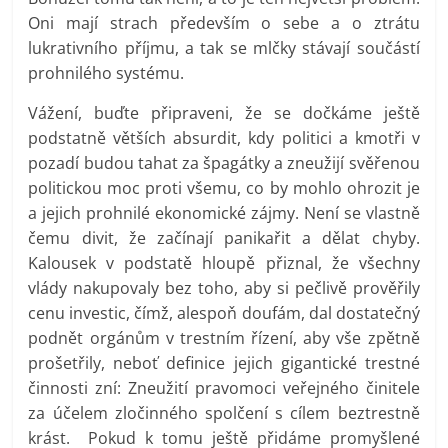
Oni mají strach především o sebe a o ztrátu
lukrativního příjmu, a tak se mlčky stávají součástí
prohnilého systému.
Vážení, buďte připraveni, že se dočkáme ještě
podstatně větších absurdit, kdy politici a kmotři v
pozadí budou tahat za špagátky a zneužijí svěřenou
politickou moc proti všemu, co by mohlo ohrozit je
a jejich prohnilé ekonomické zájmy. Není se vlastně
čemu divit, že začínají panikařit a dělat chyby.
Kalousek v podstatě hloupě přiznal, že všechny
vlády nakupovaly bez toho, aby si pečlivě prověřily
cenu investic, čímž, alespoň doufám, dal dostatečný
podnět orgánům v trestním řízení, aby vše zpětně
prošetřily, neboť definice jejich gigantické trestné
činnosti zní: Zneužití pravomoci veřejného činitele
za účelem zločinného spolčení s cílem beztrestně
krást. Pokud k tomu ještě přidáme promyšlené