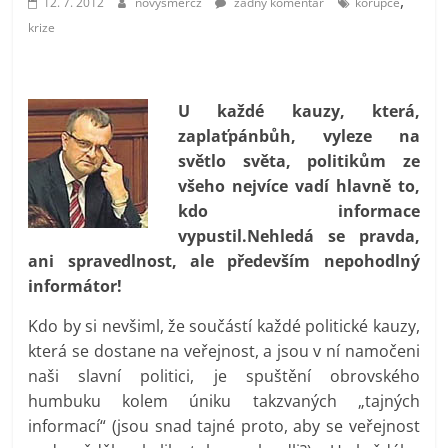
,
12. 7. 2012
novysmercz
žádný komentář
korupce
prospívá?
krize
U každé kauzy, která,
zaplaťpánbůh, vyleze na
světlo světa, politikům ze
všeho nejvíce vadí hlavně to,
kdo informace
vypustil.Nehledá se pravda,
ani spravedlnost, ale především nepohodlný
informátor!
Kdo by si nevšiml, že součástí každé politické kauzy,
která se dostane na veřejnost, a jsou v ní namočeni
naši slavní politici, je spuštění obrovského
humbuku kolem úniku takzvaných „tajných
informací“ (jsou snad tajné proto, aby se veřejnost