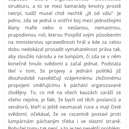
strukturu, a to se mezi kamarády kmotry prostě
netrpí, tudíž musel chtě nechtě „jít od válu“. Je
jedno, zda se jedná o vnitřní boj mezi jednotlivými
klany mafie nebo o neslanou, nemastnou,
prapodivnou roli, kterou Pospíšil svým působením
na ministerstvu spravedlnosti hrál a kde za celou
dobu nedokázal prosadit vymahatelnost práva tak,
aby sloužilo národu a ne lumpům, či zda se v něm
konečně hnulo svědomí a začal jednat. Podstata
tkví v tom, že projevy a jednání politiků již
dlouhodobě nasvědčují vzájemnému zločinnému
propojení směřujícímu k páchání organizované
zlodějny. To, co mě na všech kauzách zaráží ze
všeho nejvíce, je fakt, že bych od těch poslanců a
senátorů, kteří si ještě neumazali ruce a mají čisté
svědomí, očekával, že se razantně postaví proti
lumpárnám páchaným třeba i ve vlastní straně.
Bohužel tomu tak není, a to je ten největší problém.