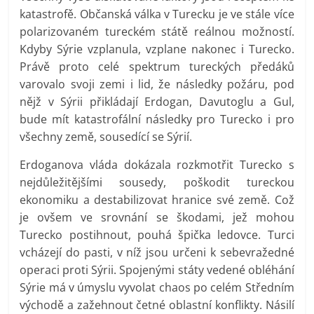
katastrofě. Občanská válka v Turecku je ve stále více
polarizovaném tureckém státě reálnou možností.
Kdyby Sýrie vzplanula, vzplane nakonec i Turecko.
Právě proto celé spektrum tureckých předáků
varovalo svoji zemi i lid, že následky požáru, pod
nějž v Sýrii přikládají Erdogan, Davutoglu a Gul,
bude mít katastrofální následky pro Turecko i pro
všechny země, sousedící se Sýrií.
Erdoganova vláda dokázala rozkmotřit Turecko s
nejdůležitějšími sousedy, poškodit tureckou
ekonomiku a destabilizovat hranice své země. Což
je ovšem ve srovnání se škodami, jež mohou
Turecko postihnout, pouhá špička ledovce. Turci
vcházejí do pasti, v níž jsou určeni k sebevražedné
operaci proti Sýrii. Spojenými státy vedené obléhání
Sýrie má v úmyslu vyvolat chaos po celém Středním
východě a zažehnout četné oblastní konflikty. Násilí