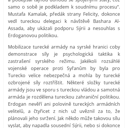
samo o sobě je podkladem k soudnímu procesu“.
Mustafa Kamalak, předák strany Felicity, dokonce
vedl tureckou delegaci k návštěvě Bashara Al-
Assada, aby ukázali podporu Sýrii a nesouhlas s
Erdoganovou politikou.
Mobilizace turecké armády na syrské hranici coby
demonstrace síly je psychologická taktika k
zastrašení syrského režimu. Jakékoli rozsáhlé
vojenské operace proti Syřanům by byla pro
Turecko velice nebezpečná a mohla by turecké
ozbrojené síly roztříštit. Některé složky turecké
armády jsou ve sporu s tureckou vládou a samotná
armáda je rozdělena tureckou zahraniční politikou.
Erdogan nevěří ani polovině tureckých armádních
velitelů, a čtyřicet z nich už uvěznil za to, že
plánovali jeho svržení. Jak někdo může takovou sílu
vyslat, aby napadla sousední Sýrii, nebo si dokonce