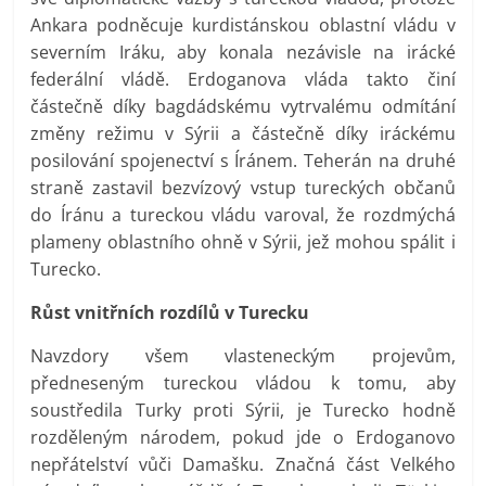
Ankara podněcuje kurdistánskou oblastní vládu v
severním Iráku, aby konala nezávisle na irácké
federální vládě. Erdoganova vláda takto činí
částečně díky bagdádskému vytrvalému odmítání
změny režimu v Sýrii a částečně díky iráckému
posilování spojenectví s Íránem. Teherán na druhé
straně zastavil bezvízový vstup tureckých občanů
do Íránu a tureckou vládu varoval, že rozdmýchá
plameny oblastního ohně v Sýrii, jež mohou spálit i
Turecko.
Růst vnitřních rozdílů v Turecku
Navzdory všem vlasteneckým projevům,
předneseným tureckou vládou k tomu, aby
soustředila Turky proti Sýrii, je Turecko hodně
rozděleným národem, pokud jde o Erdoganovo
nepřátelství vůči Damašku. Značná část Velkého