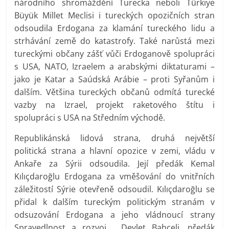
národního shromáždění Turecka neboli Türkiye
Büyük Millet Meclisi i tureckých opozičních stran
odsoudila Erdogana za klamání tureckého lidu a
strhávání země do katastrofy. Také narůstá mezi
tureckými občany zášť vůči Erdoganově spolupráci
s USA, NATO, Izraelem a arabskými diktaturami –
jako je Katar a Saúdská Arábie – proti Syřanům i
dalším. Většina tureckých občanů odmítá turecké
vazby na Izrael, projekt raketového štítu i
spolupráci s USA na Středním východě.
Republikánská lidová strana, druhá největší
politická strana a hlavní opozice v zemi, vládu v
Ankaře za Sýrii odsoudila. Její předák Kemal
Kılıçdaroğlu Erdogana za vměšování do vnitřních
záležitostí Sýrie otevřeně odsoudil. Kılıçdaroğlu se
přidal k dalším tureckým politickým stranám v
odsuzování Erdogana a jeho vládnoucí strany
Spravedlnost a rozvoj. Devlet Bahceli, předák