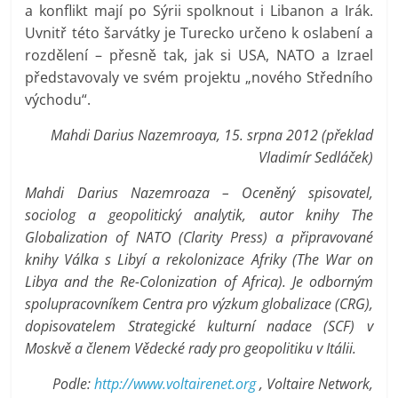
a konflikt mají po Sýrii spolknout i Libanon a Irák.
Uvnitř této šarvátky je Turecko určeno k oslabení a
rozdělení – přesně tak, jak si USA, NATO a Izrael
představovaly ve svém projektu „nového Středního
východu“.
Mahdi Darius Nazemroaya, 15. srpna 2012 (překlad
Vladimír Sedláček)
Mahdi Darius Nazemroaza – Oceněný spisovatel,
sociolog a geopolitický analytik, autor knihy The
Globalization of NATO (Clarity Press) a připravované
knihy Válka s Libyí a rekolonizace Afriky (The War on
Libya and the Re-Colonization of Africa). Je odborným
spolupracovníkem Centra pro výzkum globalizace (CRG),
dopisovatelem Strategické kulturní nadace (SCF) v
Moskvě a členem Vědecké rady pro geopolitiku v Itálii.
Podle:
http://www.voltairenet.org
, Voltaire Network,