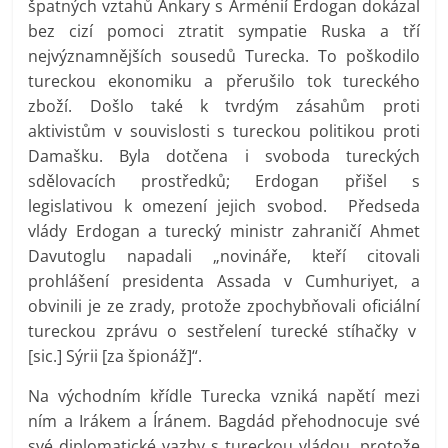
špatných vztahů Ankary s Arménií Erdogan dokázal
bez cizí pomoci ztratit sympatie Ruska a tří
nejvýznamnějších sousedů Turecka. To poškodilo
tureckou ekonomiku a přerušilo tok tureckého
zboží. Došlo také k tvrdým zásahům proti
aktivistům v souvislosti s tureckou politikou proti
Damašku. Byla dotčena i svoboda tureckých
sdělovacích prostředků; Erdogan přišel s
legislativou k omezení jejich svobod. Předseda
vlády Erdogan a turecký ministr zahraničí Ahmet
Davutoglu napadali „novináře, kteří citovali
prohlášení presidenta Assada v Cumhuriyet, a
obvinili je ze zrady, protože zpochybňovali oficiální
tureckou zprávu o sestřelení turecké stíhačky v
[sic.] Sýrii [za špionáž]“.
Na východním křídle Turecka vzniká napětí mezi
ním a Irákem a Íránem. Bagdád přehodnocuje své
své diplomatické vazby s tureckou vládou, protože