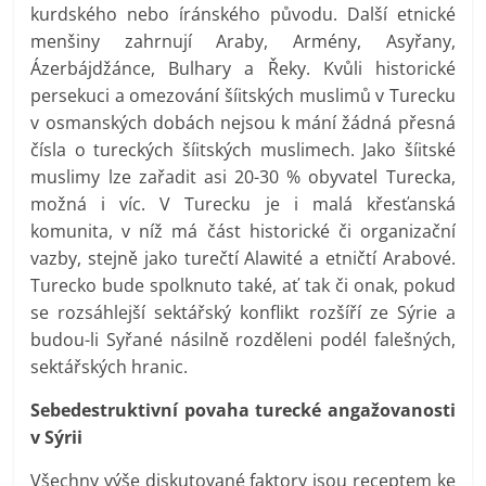
kurdského nebo íránského původu. Další etnické
menšiny zahrnují Araby, Armény, Asyřany,
Ázerbájdžánce, Bulhary a Řeky. Kvůli historické
persekuci a omezování šíitských muslimů v Turecku
v osmanských dobách nejsou k mání žádná přesná
čísla o tureckých šíitských muslimech. Jako šíitské
muslimy lze zařadit asi 20-30 % obyvatel Turecka,
možná i víc. V Turecku je i malá křesťanská
komunita, v níž má část historické či organizační
vazby, stejně jako turečtí Alawité a etničtí Arabové.
Turecko bude spolknuto také, ať tak či onak, pokud
se rozsáhlejší sektářský konflikt rozšíří ze Sýrie a
budou-li Syřané násilně rozděleni podél falešných,
sektářských hranic.
Sebedestruktivní povaha turecké angažovanosti
v Sýrii
Všechny výše diskutované faktory jsou receptem ke