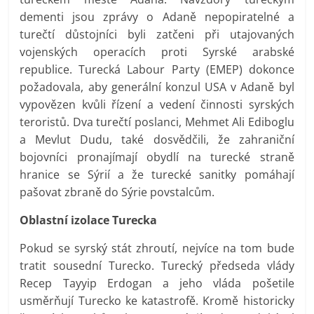
dementi jsou zprávy o Adaně nepopiratelné a
turečtí důstojníci byli zatčeni při utajovaných
vojenských operacích proti Syrské arabské
republice. Turecká Labour Party (EMEP) dokonce
požadovala, aby generální konzul USA v Adaně byl
vypovězen kvůli řízení a vedení činnosti syrských
teroristů. Dva turečtí poslanci, Mehmet Ali Ediboglu
a Mevlut Dudu, také dosvědčili, že zahraniční
bojovníci pronajímají obydlí na turecké straně
hranice se Sýrií a že turecké sanitky pomáhají
pašovat zbraně do Sýrie povstalcům.
Oblastní izolace Turecka
Pokud se syrský stát zhroutí, nejvíce na tom bude
tratit sousední Turecko. Turecký předseda vlády
Recep Tayyip Erdogan a jeho vláda pošetile
usměrňují Turecko ke katastrofě. Kromě historicky