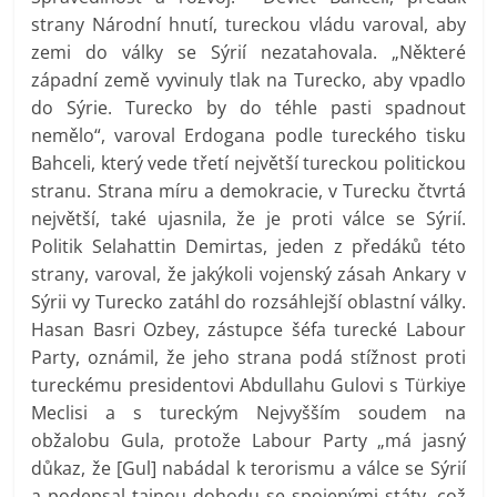
strany Národní hnutí, tureckou vládu varoval, aby
zemi do války se Sýrií nezatahovala. „Některé
západní země vyvinuly tlak na Turecko, aby vpadlo
do Sýrie. Turecko by do téhle pasti spadnout
nemělo“, varoval Erdogana podle tureckého tisku
Bahceli, který vede třetí největší tureckou politickou
stranu. Strana míru a demokracie, v Turecku čtvrtá
největší, také ujasnila, že je proti válce se Sýrií.
Politik Selahattin Demirtas, jeden z předáků této
strany, varoval, že jakýkoli vojenský zásah Ankary v
Sýrii vy Turecko zatáhl do rozsáhlejší oblastní války.
Hasan Basri Ozbey, zástupce šéfa turecké Labour
Party, oznámil, že jeho strana podá stížnost proti
tureckému presidentovi Abdullahu Gulovi s Türkiye
Meclisi a s tureckým Nejvyšším soudem na
obžalobu Gula, protože Labour Party „má jasný
důkaz, že [Gul] nabádal k terorismu a válce se Sýrií
a podepsal tajnou dohodu se spojenými státy, což