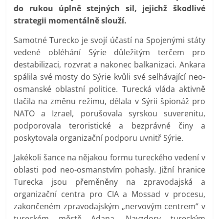
do rukou úplně stejných sil, jejichž škodlivé
strategii momentálně slouží.
Samotné Turecko je svojí účastí na Spojenými státy
vedené obléhání Sýrie důležitým terčem pro
destabilizaci, rozvrat a nakonec balkanizaci. Ankara
spálila své mosty do Sýrie kvůli své selhávající neo-
osmanské oblastní politice. Turecká vláda aktivně
tlačila na změnu režimu, dělala v Sýrii špionáž pro
NATO a Izrael, porušovala syrskou suverenitu,
podporovala teroristické a bezprávné činy a
poskytovala organizační podporu uvnitř Sýrie.
Jakékoli šance na nějakou formu tureckého vedení v
oblasti pod neo-osmanstvím pohasly. Jižní hranice
Turecka jsou přeměněny na zpravodajská a
organizační centra pro CIA a Mossad v procesu,
zakončeném zpravodajským „nervovým centrem“ v
tureckém městě Adana. Navzdory tureckým