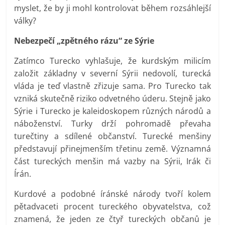
myslet, že by ji mohl kontrolovat během rozsáhlejší
války?
Nebezpečí „zpětného rázu“ ze Sýrie
Zatímco Turecko vyhlašuje, že kurdským milicím
založit základny v severní Sýrii nedovolí, turecká
vláda je teď vlastně zřizuje sama. Pro Turecko tak
vzniká skutečně riziko odvetného úderu. Stejně jako
Sýrie i Turecko je kaleidoskopem různých národů a
náboženství. Turky drží pohromadě převaha
turečtiny a sdílené občanství. Turecké menšiny
představují přinejmenším třetinu země. Významná
část tureckých menšin má vazby na Sýrii, Irák či
Írán.
Kurdové a podobné íránské národy tvoří kolem
pětadvaceti procent tureckého obyvatelstva, což
znamená, že jeden ze čtyř tureckých občanů je