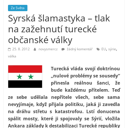
prospívá?
Ze Světa
Syrská šlamastyka – tlak
na zažehnutí turecké
občanské války
,
,
25. 8. 2012
novysmercz
žádný komentář
EU
sýrie
válka
Turecká vláda svojí doktrínou
„nulové problémy se sousedy“
přinesla reálnou šanci, že
bude každému přítelem. Teď
ze sebe udělala nepřítele všech, sebe sama
nevyjímaje, když přijala politiku, jaká ji zavedla
na dráhu střetu s katastrofou. Lstí donucena
spálit mosty, které ji spojovaly se Sýrií, vložila
Ankara základy k destabilizaci Turecké republiky