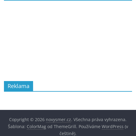
Reklama
Copyright © 2026
novysmer.cz
. Všechna práva vyhrazena.
Šablona:
ColorMag
od ThemeGrill. Používáme
WordPress
(v
češtině).