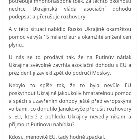
potřebuje mnohonásobně tolik. Za těchto okolností
nechce Ukrajinská vláda asociační dohodu
podepsat a přerušuje rozhovory.
A v této situaci nabídlo Rusko Ukrajině okamžitou
pomoc ve výši 15 miliard eur a okamžité snížení cen
plynu..
U nás se to prodává tak, že na Putinův nátlak
Ukrajina svévolně zavrhla asociační dohodu s EU a
prezident ji zavlekl zpět do područí Moskvy.
Nebylo to spíše tak, že to byla nevůle EU
poskytnout Ukrajině jakoukoliv hmatatelnou pomoc
a spěch s uzavřením dohody ještě před evropskými
volbami, co donutilo Janukovyče přerušit rozhovory
s EU, které z pohledu Ukrajiny nevedly nikam a
přijmout Putinovu nabídku?
Kdosi, jmenovitě EU, tady hodně zpackal.