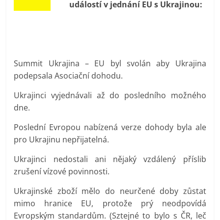
událostí v jednání EU s Ukrajinou:
prospívá?
Summit Ukrajina – EU byl svolán aby Ukrajina
podepsala Asociační dohodu.
Ukrajinci vyjednávali až do posledního možného
dne.
Poslední Evropou nabízená verze dohody byla ale
pro Ukrajinu nepřijatelná.
Ukrajinci nedostali ani nějaký vzdálený příslib
zrušení vízové povinnosti.
Ukrajinské zboží mělo do neurčené doby zůstat
mimo hranice EU, protože prý neodpovídá
Evropským standardům. (Sztejné to bylo s ČR, leč