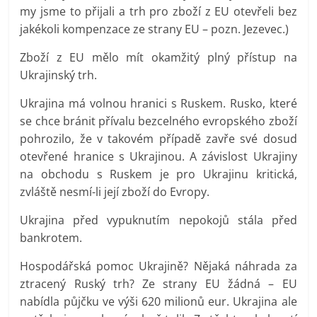
my jsme to přijali a trh pro zboží z EU otevřeli bez
jakékoli kompenzace ze strany EU – pozn. Jezevec.)
Zboží z EU mělo mít okamžitý plný přístup na
Ukrajinský trh.
Ukrajina má volnou hranici s Ruskem. Rusko, které
se chce bránit přívalu bezcelného evropského zboží
pohrozilo, že v takovém případě zavře své dosud
otevřené hranice s Ukrajinou. A závislost Ukrajiny
na obchodu s Ruskem je pro Ukrajinu kritická,
zvláště nesmí-li její zboží do Evropy.
Ukrajina před vypuknutím nepokojů stála před
bankrotem.
Hospodářská pomoc Ukrajině? Nějaká náhrada za
ztracený Ruský trh? Ze strany EU žádná – EU
nabídla půjčku ve výši 620 milionů eur. Ukrajina ale