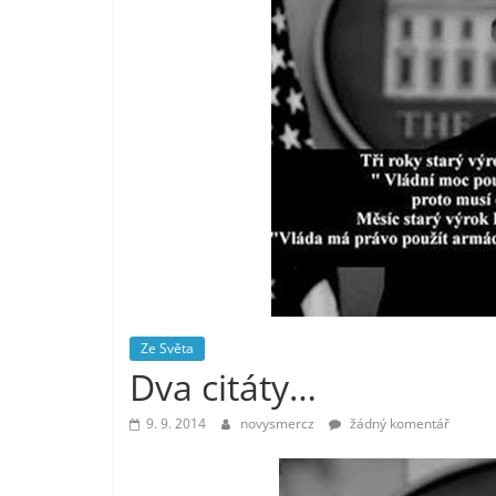
vlastně
prospívá?
Ze Světa
Dva citáty…
9. 9. 2014
novysmercz
žádný komentář