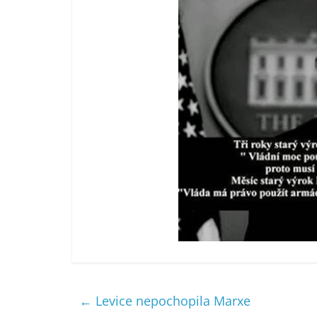
←
Levice nepochopila Marxe