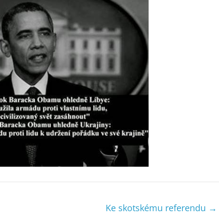
Ke skotskému referendu
→